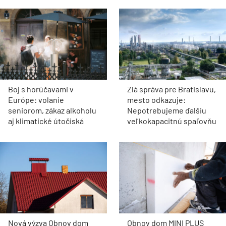
Boj s horúčavami v
Zlá správa pre Bratislavu,
Európe: volanie
mesto odkazuje:
seniorom, zákaz alkoholu
Nepotrebujeme ďalšiu
aj klimatické útočiská
veľkokapacitnú spaľovňu
Nová výzva Obnov dom
Obnov dom MINI PLUS