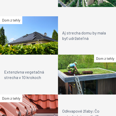
Dom z tehly
Aj strecha domu by mala
byť udržateľná
Dom z tehly
Extenzívna vegetačná
strecha v 10 krokoch
Dom z tehly
Odkvapové žľaby: Čo