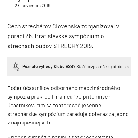
28. novembra 2019
Cech strechárov Slovenska zorganizoval v
poradí 26. Bratislavské sympózium o
strechách budov STRECHY 2019.
Poznáte výhody Klubu ASB?
Stačí bezplatná registrácia a zí
Počet účastníkov odborného medzinárodného
sympózia prekročil hranicu 170 prítomných
účastníkov, čím sa tohtoročné jesenné
strechárske sympózium zaraďuje doteraz za jedno
z najúspešnejších.
Priebeh sympózia naplnil všetky očakávania