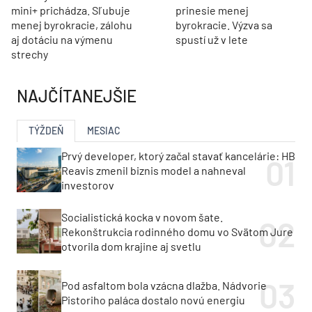
mini+ prichádza. Sľubuje
prinesie menej
menej byrokracie, zálohu
byrokracie. Výzva sa
aj dotáciu na výmenu
spustí už v lete
strechy
NAJČÍTANEJŠIE
TÝŽDEŇ
MESIAC
Prvý developer, ktorý začal stavať kancelárie: HB
Reavis zmenil biznis model a nahneval
investorov
Socialistická kocka v novom šate.
Rekonštrukcia rodinného domu vo Svätom Jure
otvorila dom krajine aj svetlu
Pod asfaltom bola vzácna dlažba. Nádvorie
Pistoriho paláca dostalo novú energiu