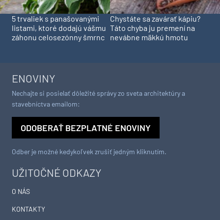
5 trvaliek s panašovanými
Chystáte sa zavárať kápiu?
listami, ktoré dodajú vášmu
Táto chyba ju premení na
záhonu celosezónny šmrnc
nevábne mäkkú hmotu
ENOVINY
Nechajte si posielať dôležité správy zo sveta architektúry a
stavebníctva emailom:
ODOBERAŤ BEZPLATNÉ ENOVINY
Odber je možné kedykoľvek zrušiť jedným kliknutím.
UŽITOČNÉ ODKAZY
O NÁS
KONTAKTY