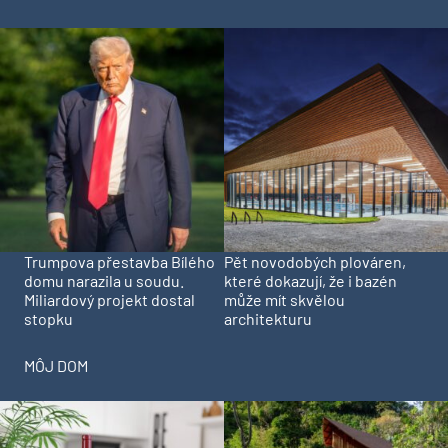
Trumpova přestavba Bílého
Pět novodobých plováren,
domu narazila u soudu.
které dokazují, že i bazén
Miliardový projekt dostal
může mít skvělou
stopku
architekturu
MÔJ DOM