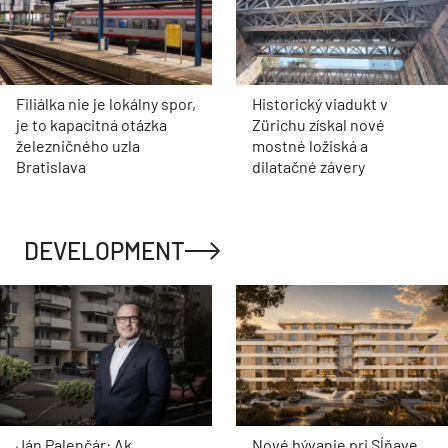
Filiálka nie je lokálny spor,
Historický viadukt v
je to kapacitná otázka
Zürichu získal nové
železničného uzla
mostné ložiská a
Bratislava
dilatačné závery
DEVELOPMENT
Ján Palenčár: Ak
Nové bývanie pri Sĺňave.