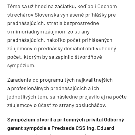
Téma sa už hneď na začiatku, keď boli Cechom
strechárov Slovenska vyhlásené prihlášky pre
prednášajúcich, stretla bezprostredne
s mimoriadnym záujmom zo strany
prednášajúcich, nakoľko počet prihlásených
záujemcov o prednášky dosiahol obdivuhodný
počet, ktorým by sa zaplnilo štvordňové
sympózium.
Zaradenie do programu tých najkvalitnejších
a profesionálnych prednášajúcich a ich
jednotlivých tém, sa následne prejavilo aj na počte
záujemcov o účasť zo strany poslucháčov.
Sympózium otvoril a prítomných privítal Odborný
garant sympózia a Predseda CSS Ing. Eduard