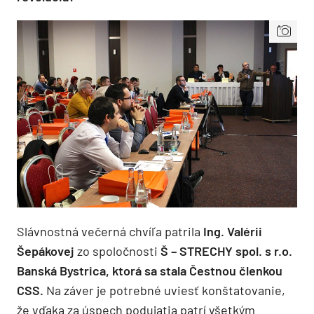
Slávnostná večerná chvíľa patrila
Ing. Valérii
Šepákovej
zo spoločnosti
Š – STRECHY spol. s r.o.
Banská Bystrica, ktorá sa stala Čestnou členkou
CSS.
Na záver je potrebné uviesť konštatovanie,
že vďaka za úspech podujatia patrí všetkým