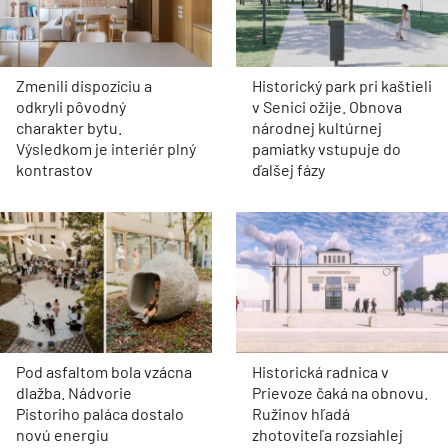
Zmenili dispozíciu a
Historický park pri kaštieli
odkryli pôvodný
v Senici ožije. Obnova
charakter bytu.
národnej kultúrnej
Výsledkom je interiér plný
pamiatky vstupuje do
kontrastov
ďalšej fázy
Pod asfaltom bola vzácna
Historická radnica v
dlažba. Nádvorie
Prievoze čaká na obnovu.
Pistoriho paláca dostalo
Ružinov hľadá
novú energiu
zhotoviteľa rozsiahlej