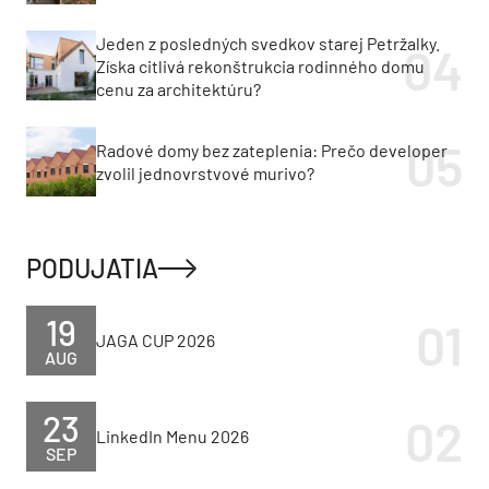
Jeden z posledných svedkov starej Petržalky.
Získa citlivá rekonštrukcia rodinného domu
cenu za architektúru?
Radové domy bez zateplenia: Prečo developer
zvolil jednovrstvové murivo?
PODUJATIA
19
JAGA CUP 2026
AUG
23
LinkedIn Menu 2026
SEP