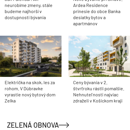
neurobíme zmeny, stále
Ardea Residence
budeme najhorší v
prinesie do obce Banka
dostupnosti bývania
desiatky bytov a
apartmánov
Električka na skok, les za
Ceny bývania v 2.
rohom. V Dúbravke
štvrťroku rástli pomalšie.
vyrastie nový bytový dom
Nehnuteľnosti najviac
Zelka
zdraželi v Košickom kraji
ZELENÁ OBNOVA