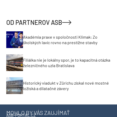
OD PARTNEROV ASB
Akadémia praxe v spoločnosti Klimak: Zo
školských lavíc rovno na prestížne stavby
Filiálka nie je lokálny spor, je to kapacitná otázka
železničného uzla Bratislava
Historický viadukt v Zürichu získal nové mostné
ložiská a dilatačné závery
MOHLO BY VÁS ZAUJÍMAŤ
ASB-PORTAL.CZ