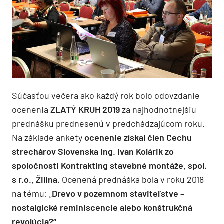
Súčasťou večera ako každý rok bolo odovzdanie
ocenenia
ZLATÝ KRUH 2019
za najhodnotnejšiu
prednášku prednesenú v predchádzajúcom roku.
Na základe ankety
ocenenie získal člen Cechu
strechárov Slovenska Ing. Ivan Kolárik zo
spoločnosti Kontrakting stavebné montáže, spol.
s r.o., Žilina.
Ocenená prednáška bola v roku 2018
na tému: „
Drevo v pozemnom staviteľstve –
nostalgické reminiscencie
alebo konštrukčná
revolúcia?“