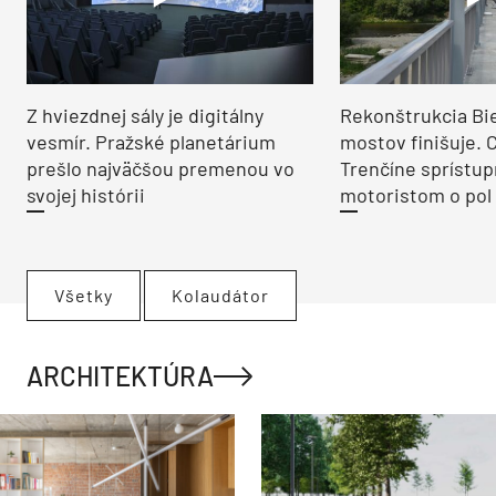
Z hviezdnej sály je digitálny
Rekonštrukcia Bi
vesmír. Pražské planetárium
mostov finišuje. 
prešlo najväčšou premenou vo
Trenčíne sprístup
svojej histórii
motoristom o pol 
Všetky
Kolaudátor
ARCHITEKTÚRA