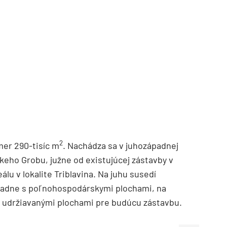
TZB HAUSTECHNIK 3/2026
2
er 290-tisíc m
. Nachádza sa v juhozápadnej
keho Grobu, južne od existujúcej zástavby v
lu v lokalite Triblavina. Na juhu susedí
ápadne s poľnohospodárskymi plochami, na
s udržiavanými plochami pre budúcu zástavbu.