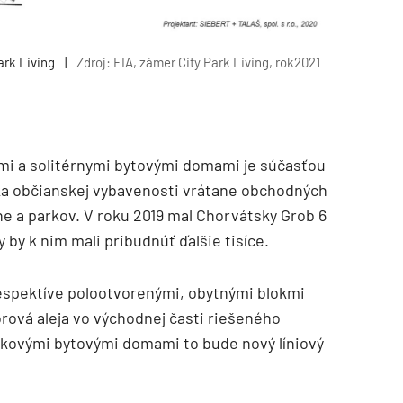
rk Living
|
Zdroj: EIA, zámer City Park Living, rok2021
mi a solitérnymi bytovými domami je súčasťou
ka občianskej vybavenosti vrátane obchodných
ne a parkov. V roku 2019 mal Chorvátsky Grob 6
 by k nim mali pribudnúť ďalšie tisíce.
espektíve polootvorenými, obytnými blokmi
rová aleja vo východnej časti riešeného
okovými bytovými domami to bude nový líniový