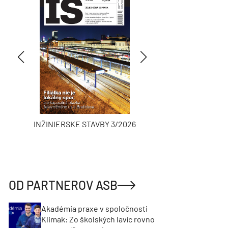
INŽINIERSKE STAVBY 3/2026
ASB
OD PARTNEROV ASB
Akadémia praxe v spoločnosti
Klimak: Zo školských lavíc rovno