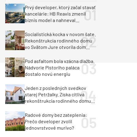
y
Klimatizácia a vetranie
Prvý developer, ktorý začal stavať
urz Milan Murcka
kancelárie: HB Reavis zmenil
biznis model a nahneval
investorov
Socialistická kocka v novom šate.
Rekonštrukcia rodinného domu
vo Svätom Jure otvorila dom
krajine aj svetlu
Pod asfaltom bola vzácna dlažba.
Nádvorie Pistoriho paláca
dostalo novú energiu
Jeden z posledných svedkov
starej Petržalky. Získa citlivá
rekonštrukcia rodinného domu
cenu za architektúru?
Radové domy bez zateplenia:
Prečo developer zvolil
jednovrstvové murivo?