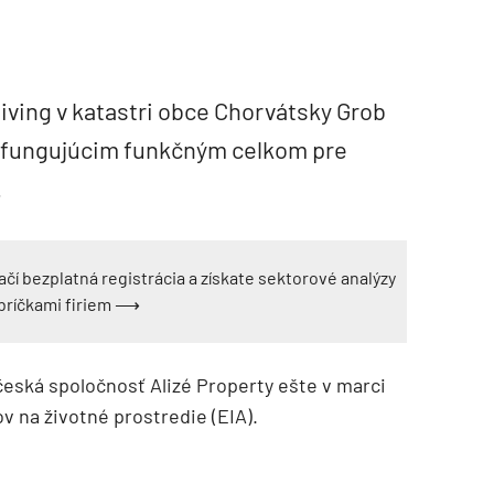
Living v katastri obce Chorvátsky Grob
 fungujúcim funkčným celkom pre
.
ačí bezplatná registrácia a získate sektorové analýzy
ebríčkami firiem ⟶
česká spoločnosť Alizé Property ešte v marci
 na životné prostredie (EIA).