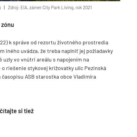
g
|
Zdroj: EIA, zámer City Park Living, rok 2021
ú zónu
22) k správe od rezortu životného prostredia
m iného uvádza, že treba naplniť jej požiadavky
 uzly vo vnútri areálu s napojením na
 o riešenie stykovej križovatky ulíc Pezinská
a časopisu ASB starostka obce Vladimíra
ítajte si tiež