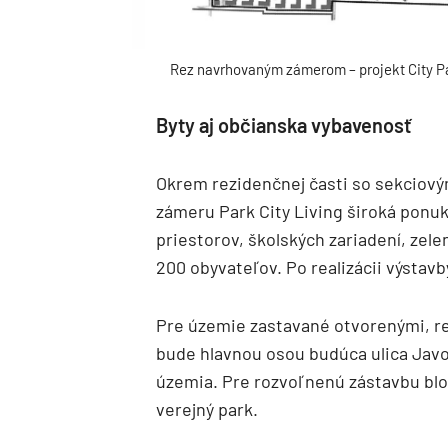
Rez navrhovaným zámerom – projekt City Pa
Byty aj občianska vybavenosť
Okrem rezidenčnej časti so sekciový
zámeru Park City Living široká ponu
priestorov, školských zariadení, zele
200 obyvateľov. Po realizácii výstavby
Pre územie zastavané otvorenými, r
bude hlavnou osou budúca ulica Javo
územia. Pre rozvoľnenú zástavbu bl
verejný park.