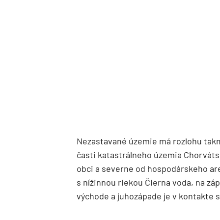
Nezastavané územie má rozlohu takm
časti katastrálneho územia Chorváts
obci a severne od hospodárskeho areá
s nížinnou riekou Čierna voda, na z
východe a juhozápade je v kontakte 