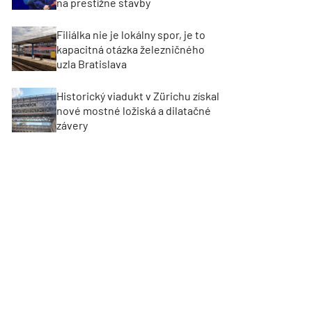
na prestížne stavby
Filiálka nie je lokálny spor, je to
kapacitná otázka železničného
uzla Bratislava
Historický viadukt v Zürichu získal
nové mostné ložiská a dilatačné
závery