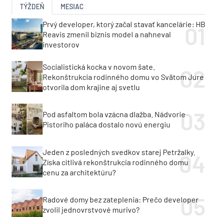
TÝŽDEŇ
MESIAC
Prvý developer, ktorý začal stavať kancelárie: HB
Reavis zmenil biznis model a nahneval
investorov
Socialistická kocka v novom šate.
Rekonštrukcia rodinného domu vo Svätom Jure
otvorila dom krajine aj svetlu
Pod asfaltom bola vzácna dlažba. Nádvorie
Pistoriho paláca dostalo novú energiu
Jeden z posledných svedkov starej Petržalky.
Získa citlivá rekonštrukcia rodinného domu
cenu za architektúru?
Radové domy bez zateplenia: Prečo developer
zvolil jednovrstvové murivo?