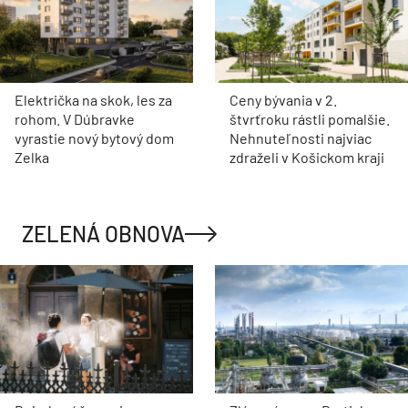
Električka na skok, les za
Ceny bývania v 2.
rohom. V Dúbravke
štvrťroku rástli pomalšie.
vyrastie nový bytový dom
Nehnuteľnosti najviac
Zelka
zdraželi v Košickom kraji
ZELENÁ OBNOVA