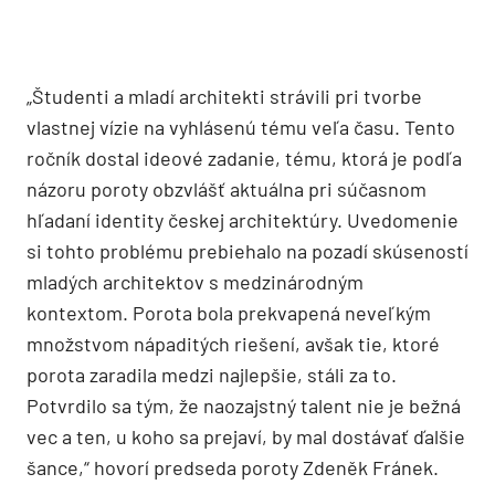
„Študenti a mladí architekti strávili pri tvorbe
vlastnej vízie na vyhlásenú tému veľa času. Tento
ročník dostal ideové zadanie, tému, ktorá je podľa
názoru poroty obzvlášť aktuálna pri súčasnom
hľadaní identity českej architektúry. Uvedomenie
si tohto problému prebiehalo na pozadí skúseností
mladých architektov s medzinárodným
kontextom. Porota bola prekvapená neveľkým
množstvom nápaditých riešení, avšak tie, ktoré
porota zaradila medzi najlepšie, stáli za to.
Potvrdilo sa tým, že naozajstný talent nie je bežná
vec a ten, u koho sa prejaví, by mal dostávať ďalšie
šance,“ hovorí predseda poroty Zdeněk Fránek.