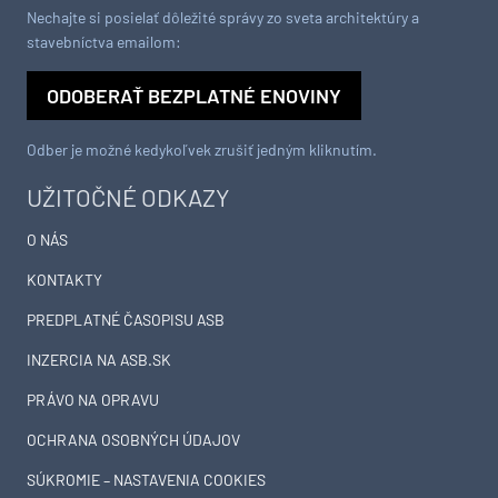
Nechajte si posielať dôležité správy zo sveta architektúry a
stavebníctva emailom:
ODOBERAŤ BEZPLATNÉ ENOVINY
Odber je možné kedykoľvek zrušiť jedným kliknutím.
UŽITOČNÉ ODKAZY
O NÁS
KONTAKTY
PREDPLATNÉ ČASOPISU ASB
INZERCIA NA ASB.SK
PRÁVO NA OPRAVU
OCHRANA OSOBNÝCH ÚDAJOV
SÚKROMIE – NASTAVENIA COOKIES