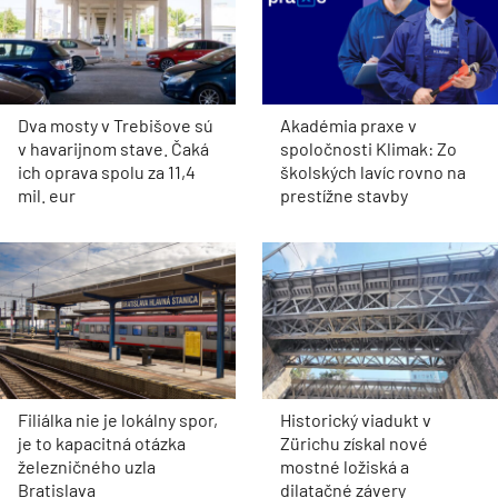
Dva mosty v Trebišove sú
Akadémia praxe v
v havarijnom stave. Čaká
spoločnosti Klimak: Zo
ich oprava spolu za 11,4
školských lavíc rovno na
mil. eur
prestížne stavby
Filiálka nie je lokálny spor,
Historický viadukt v
je to kapacitná otázka
Zürichu získal nové
železničného uzla
mostné ložiská a
Bratislava
dilatačné závery