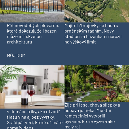
Pět novodobých plováren,
Majitel Zbrojovky se hádá s
které dokazují, že i bazén
brněnským radním. Nový
může mít skvělou
stadion za Lužánkami narazil
architekturu
na výškový limit
MÔJ DOM
Žije pri lese, chová sliepky a
uspáva ju rieka. Miestni
4 domáce triky, ako otvoriť
remeselníci vytvorili
fľašu vína aj bez vývrtky.
bývanie, ktoré vyzerá ako
Stačí pár vecí, ktoré už máte
malý raj
doma (video)