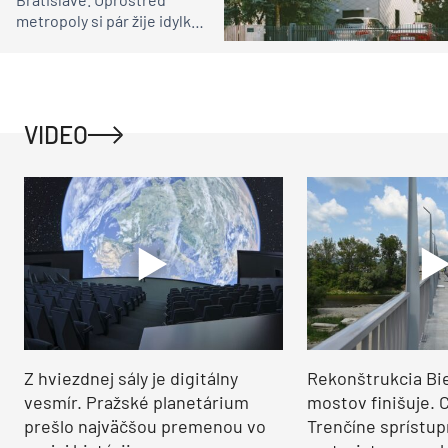
metropoly si pár žije idylku
ako na vidieku
VIDEO
Z hviezdnej sály je digitálny
Rekonštrukcia Bi
vesmír. Pražské planetárium
mostov finišuje. 
prešlo najväčšou premenou vo
Trenčíne sprístup