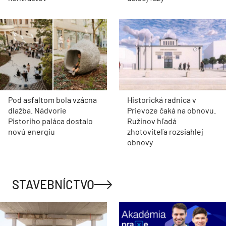
Pod asfaltom bola vzácna
Historická radnica v
dlažba. Nádvorie
Prievoze čaká na obnovu.
Pistoriho paláca dostalo
Ružinov hľadá
novú energiu
zhotoviteľa rozsiahlej
obnovy
STAVEBNÍCTVO