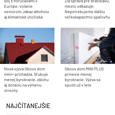
Boj s horúčavami v
Zlá správa pre Bratislavu,
Európe: volanie
mesto odkazuje:
seniorom, zákaz alkoholu
Nepotrebujeme ďalšiu
aj klimatické útočiská
veľkokapacitnú spaľovňu
Nová výzva Obnov dom
Obnov dom MINI PLUS
mini+ prichádza. Sľubuje
prinesie menej
menej byrokracie, zálohu
byrokracie. Výzva sa
aj dotáciu na výmenu
spustí už v lete
strechy
NAJČÍTANEJŠIE