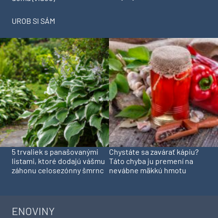
UROB SI SÁM
5 trvaliek s panašovanými
Chystáte sa zavárať kápiu?
listami, ktoré dodajú vášmu
Táto chyba ju premení na
záhonu celosezónny šmrnc
nevábne mäkkú hmotu
ENOVINY