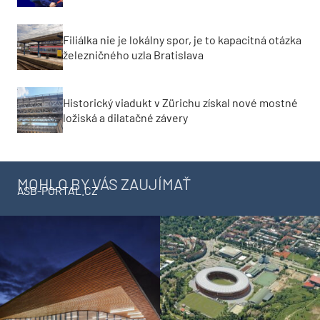
Filiálka nie je lokálny spor, je to kapacitná otázka
železničného uzla Bratislava
Historický viadukt v Zürichu získal nové mostné
ložiská a dilatačné závery
MOHLO BY VÁS ZAUJÍMAŤ
ASB-PORTAL.CZ