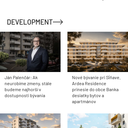
DEVELOPMENT
Ján Palenčár: Ak
Nové bývanie pri Sĺňave.
neurobíme zmeny, stále
Ardea Residence
budeme najhorší v
prinesie do obce Banka
dostupnosti bývania
desiatky bytov a
apartmánov