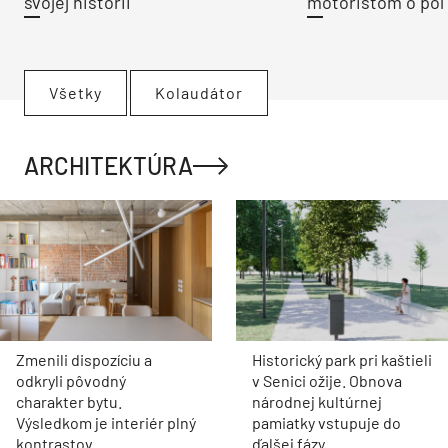
svojej histórii
motoristom o pol 
Všetky
Kolaudátor
ARCHITEKTÚRA
Zmenili dispozíciu a
Historický park pri kaštieli
odkryli pôvodný
v Senici ožije. Obnova
charakter bytu.
národnej kultúrnej
Výsledkom je interiér plný
pamiatky vstupuje do
kontrastov
ďalšej fázy