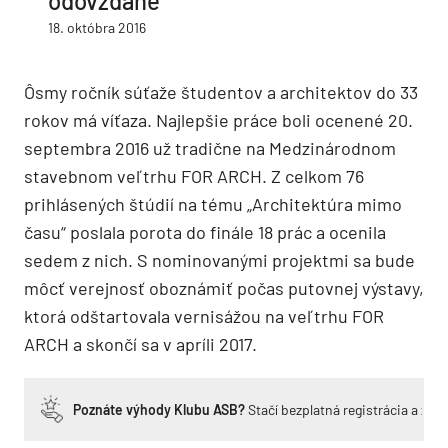
odovzdané
18. októbra 2016
Ôsmy ročník súťaže študentov a architektov do 33
rokov má víťaza. Najlepšie práce boli ocenené 20.
septembra 2016 už tradične na Medzinárodnom
stavebnom veľtrhu FOR ARCH. Z celkom 76
prihlásených štúdií na tému „Architektúra mimo
času“ poslala porota do finále 18 prác a ocenila
sedem z nich. S nominovanými projektmi sa bude
môcť verejnosť oboznámiť počas putovnej výstavy,
ktorá odštartovala vernisážou na veľtrhu FOR
ARCH a skončí sa v apríli 2017.
Poznáte výhody Klubu ASB?
Stačí bezplatná registrácia a zí