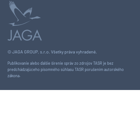
© JAGA GROUP, s.r.o. Všetky práva vyhradené.
Publikovanie alebo ďalšie šírenie správ zo zdrojov TASR je bez
predchádzajúceho písomného súhlasu TASR porušením autorského
zákona.