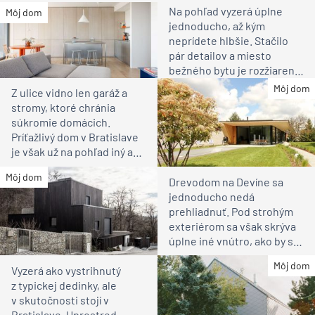
Na pohľad vyzerá úplne
Môj dom
jednoducho, až kým
neprídete hlbšie. Stačilo
pár detailov a miesto
bežného bytu je rozžiarené
bývanie pre rodinu
Môj dom
Z ulice vidno len garáž a
stromy, ktoré chránia
súkromie domácich.
Príťažlivý dom v Bratislave
je však už na pohľad iný ako
susedia
Môj dom
Drevodom na Devíne sa
jednoducho nedá
prehliadnuť. Pod strohým
exteriérom sa však skrýva
úplne iné vnútro, ako by ste
čakali
Môj dom
Vyzerá ako vystrihnutý
z typickej dedinky, ale
v skutočnosti stojí v
Bratislave. Uprostred