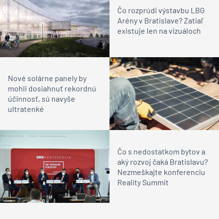
Čo rozprúdi výstavbu LBG
Arény v Bratislave? Zatiaľ
existuje len na vizuáloch
Nové solárne panely by
mohli dosiahnuť rekordnú
účinnosť, sú navyše
ultratenké
Čo s nedostatkom bytov a
aký rozvoj čaká Bratislavu?
Nezmeškajte konferenciu
Reality Summit