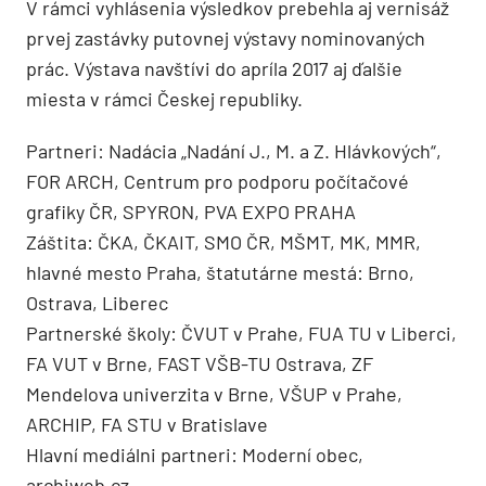
V rámci vyhlásenia výsledkov prebehla aj vernisáž
prvej zastávky putovnej výstavy nominovaných
prác. Výstava navštívi do apríla 2017 aj ďalšie
miesta v rámci Českej republiky.
Partneri: Nadácia „Nadání J., M. a Z. Hlávkových“,
FOR ARCH, Centrum pro podporu počítačové
grafiky ČR, SPYRON, PVA EXPO PRAHA
Záštita: ČKA, ČKAIT, SMO ČR, MŠMT, MK, MMR,
hlavné mesto Praha, štatutárne mestá: Brno,
Ostrava, Liberec
Partnerské školy: ČVUT v Prahe, FUA TU v Liberci,
FA VUT v Brne, FAST VŠB-TU Ostrava, ZF
Mendelova univerzita v Brne, VŠUP v Prahe,
ARCHIP, FA STU v Bratislave
Hlavní mediálni partneri: Moderní obec,
archiweb.cz