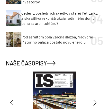
investorov
Jeden z posledných svedkov starej Petržalky.
Získa citlivá rekonštrukcia rodinného domu
cenu za architektúru?
Pod asfaltom bola vzácna dlažba. Nádvorie
Pistoriho paláca dostalo novú energiu
NAŠE ČASOPISY