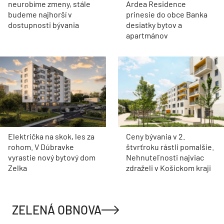
neurobíme zmeny, stále
Ardea Residence
budeme najhorší v
prinesie do obce Banka
dostupnosti bývania
desiatky bytov a
apartmánov
Električka na skok, les za
Ceny bývania v 2.
rohom. V Dúbravke
štvrťroku rástli pomalšie.
vyrastie nový bytový dom
Nehnuteľnosti najviac
Zelka
zdraželi v Košickom kraji
ZELENÁ OBNOVA