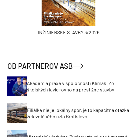
INŽINIERSKE STAVBY 3/2026
OD PARTNEROV ASB
Akadémia praxe v spoločnosti Klimak: Zo
školských lavíc rovno na prestížne stavby
Filiálka nie je lokálny spor, je to kapacitná otázka
železničného uzla Bratislava
Historický viadukt v Zürichu získal nové mostné