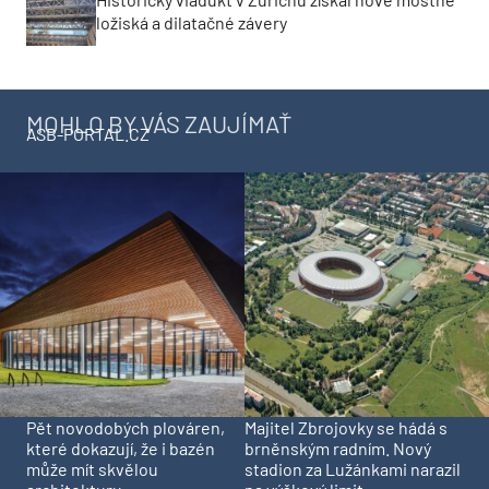
ložiská a dilatačné závery
MOHLO BY VÁS ZAUJÍMAŤ
ASB-PORTAL.CZ
Pět novodobých plováren,
Majitel Zbrojovky se hádá s
které dokazují, že i bazén
brněnským radním. Nový
může mít skvělou
stadion za Lužánkami narazil