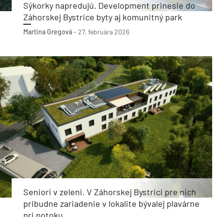
Sýkorky napredujú. Development prinesie do
Záhorskej Bystrice byty aj komunitný park
Martina Gregová
-
27. februára 2026
Seniori v zeleni. V Záhorskej Bystrici pre nich
pribudne zariadenie v lokalite bývalej plavárne
pri potoku