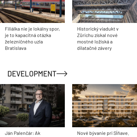
Filiálka nie je lokálny spor,
Historický viadukt v
je to kapacitná otázka
Zürichu získal nové
železničného uzla
mostné ložiská a
Bratislava
dilatačné závery
DEVELOPMENT
Ján Palenčár: Ak
Nové bývanie pri Sĺňave.