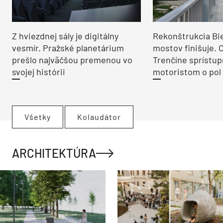
Z hviezdnej sály je digitálny
Rekonštrukcia Bi
vesmír. Pražské planetárium
mostov finišuje. 
prešlo najväčšou premenou vo
Trenčíne sprístup
svojej histórii
motoristom o pol 
Všetky
Kolaudátor
ARCHITEKTÚRA