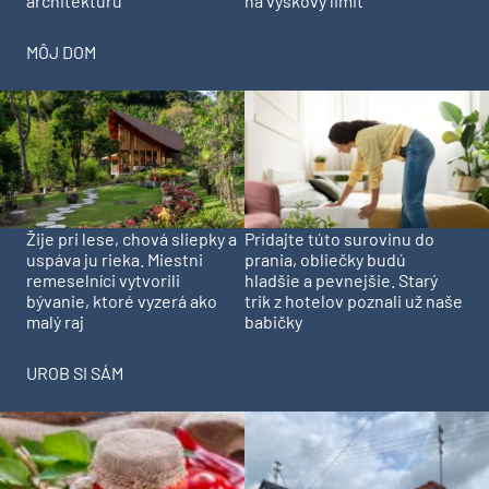
architekturu
na výškový limit
MÔJ DOM
Pridajte túto surovinu do
Žije pri lese, chová sliepky a
prania, obliečky budú
uspáva ju rieka. Miestni
hladšie a pevnejšie. Starý
remeselníci vytvorili
trik z hotelov poznali už naše
bývanie, ktoré vyzerá ako
babičky
malý raj
UROB SI SÁM