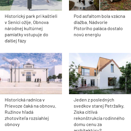
Historický park pri kaštieli
Pod asfaltom bola vzácna
v Senici ožije. Obnova
dlažba. Nádvorie
národnej kultúrnej
Pistoriho paláca dostalo
pamiatky vstupuje do
novú energiu
ďalšej fázy
Historická radnica v
Jeden z posledných
Prievoze čaká na obnovu.
svedkov starej Petržalky.
Ružinov hľadá
Získa citlivá
zhotoviteľa rozsiahlej
rekonštrukcia rodinného
obnovy
domu cenu za
architektúru?