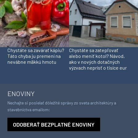
Chystáte sa zavárať kápiu?
Chystáte sa zatepľovať
Táto chyba ju premení na
alebo meniť kotol? Návod,
nevábne mäkkú hmotu
ako v nových dotačných
výzvach neprísť o tisíce eur
ENOVINY
Nechajte si posielať dôležité správy zo sveta architektúry a
stavebníctva emailom:
ODOBERAŤ BEZPLATNÉ ENOVINY