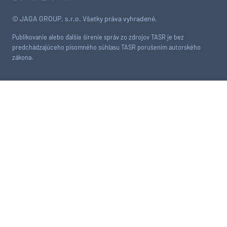
© JAGA GROUP, s.r.o. Všetky práva vyhradené.
Publikovanie alebo ďalšie šírenie správ zo zdrojov TASR je bez
predchádzajúceho písomného súhlasu TASR porušením autorského
zákona.