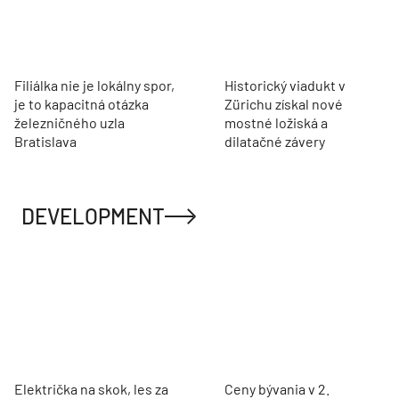
Filiálka nie je lokálny spor,
Historický viadukt v
je to kapacitná otázka
Zürichu získal nové
železničného uzla
mostné ložiská a
Bratislava
dilatačné závery
DEVELOPMENT
Električka na skok, les za
Ceny bývania v 2.