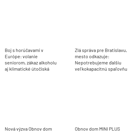
Boj s horúčavami v
Zlá správa pre Bratislavu,
Európe: volanie
mesto odkazuje:
seniorom, zákaz alkoholu
Nepotrebujeme ďalšiu
aj klimatické útočiská
veľkokapacitnú spaľovňu
Nová výzva Obnov dom
Obnov dom MINI PLUS