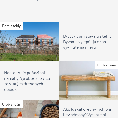
Dom z tehly
Bytový dom stavajú z tehly:
Bývanie vylepšujú okná
vyvinuté na mieru
Urob si sám
Nestojí veľa peňazí ani
námahy. Vyrobte si lavicu
zo starých drevených
dosiek
Urob si sám
Ako lúskať orechy rýchlo a
bez námahy? Vyrobte si