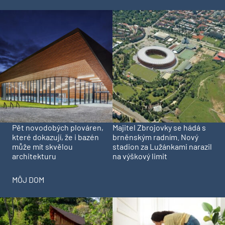
Pět novodobých plováren,
Majitel Zbrojovky se hádá s
které dokazují, že i bazén
brněnským radním. Nový
může mít skvělou
stadion za Lužánkami narazil
architekturu
na výškový limit
MÔJ DOM