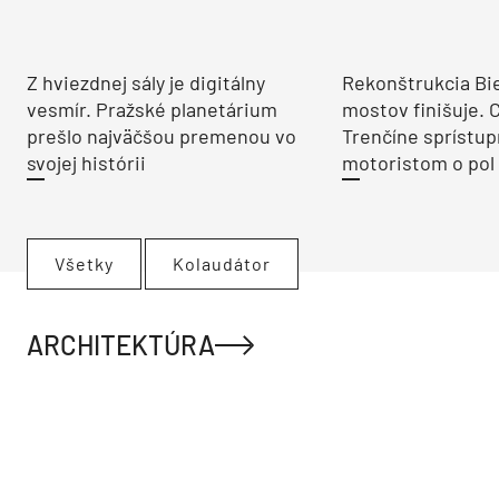
Z hviezdnej sály je digitálny
Rekonštrukcia Bi
vesmír. Pražské planetárium
mostov finišuje. 
prešlo najväčšou premenou vo
Trenčíne sprístup
svojej histórii
motoristom o pol 
Všetky
Kolaudátor
ARCHITEKTÚRA