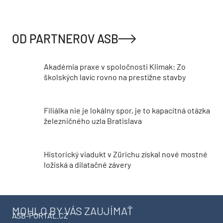
OD PARTNEROV ASB
Akadémia praxe v spoločnosti Klimak: Zo
školských lavíc rovno na prestížne stavby
Filiálka nie je lokálny spor, je to kapacitná otázka
železničného uzla Bratislava
Historický viadukt v Zürichu získal nové mostné
ložiská a dilatačné závery
MOHLO BY VÁS ZAUJÍMAŤ
ASB-PORTAL.CZ