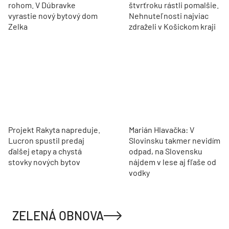
rohom. V Dúbravke
štvrťroku rástli pomalšie.
vyrastie nový bytový dom
Nehnuteľnosti najviac
Zelka
zdraželi v Košickom kraji
Projekt Rakyta napreduje.
Marián Hlavačka: V
Lucron spustil predaj
Slovinsku takmer nevidím
ďalšej etapy a chystá
odpad, na Slovensku
stovky nových bytov
nájdem v lese aj fľaše od
vodky
ZELENÁ OBNOVA