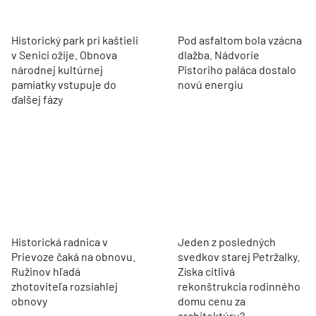
Historický park pri kaštieli
Pod asfaltom bola vzácna
v Senici ožije. Obnova
dlažba. Nádvorie
národnej kultúrnej
Pistoriho paláca dostalo
pamiatky vstupuje do
novú energiu
ďalšej fázy
Historická radnica v
Jeden z posledných
Prievoze čaká na obnovu.
svedkov starej Petržalky.
Ružinov hľadá
Získa citlivá
zhotoviteľa rozsiahlej
rekonštrukcia rodinného
obnovy
domu cenu za
architektúru?