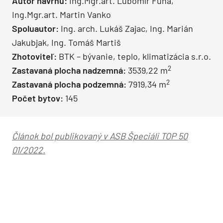
Autor návrhu:
Ing.Mgr.art. Ľubomír Fuňa,
Ing.Mgr.art. Martin Vanko
Spoluautor:
Ing. arch. Lukáš Zajac, Ing. Marián
Jakubjak, Ing. Tomáš Martiš
Zhotoviteľ:
BTK – bývanie, teplo, klimatizácia s.r.o.
2
Zastavaná plocha nadzemná:
3539,22 m
2
Zastavaná plocha podzemná:
7919,34 m
Počet bytov:
145
Článok bol publikovaný v ASB Špeciáli TOP 50
01/2022.