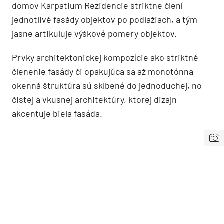
domov Karpatium Rezidencie striktne člení
jednotlivé fasády objektov po podlažiach, a tým
jasne artikuluje výškové pomery objektov.
Prvky architektonickej kompozície ako striktné
členenie fasády či opakujúca sa až monotónna
okenná štruktúra sú skĺbené do jednoduchej, no
čistej a vkusnej architektúry, ktorej dizajn
akcentuje biela fasáda.