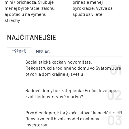
mini+ prichádza. Sľubuje
prinesie menej
menej byrokracie, zálohu
byrokracie. Výzva sa
aj dotáciu na výmenu
spustí už v lete
strechy
NAJČÍTANEJŠIE
TÝŽDEŇ
MESIAC
Socialistická kocka v novom šate.
Rekonštrukcia rodinného domu vo Svätom Jure
otvorila dom krajine aj svetlu
Radové domy bez zateplenia: Prečo developer
zvolil jednovrstvové murivo?
Prvý developer, ktorý začal stavať kancelárie: HB
Reavis zmenil biznis model a nahneval
investorov