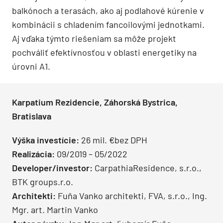
balkónoch a terasách, ako aj podlahové kúrenie v
kombinácii s chladením fancoilovými jednotkami.
Aj vďaka týmto riešeniam sa môže projekt
pochváliť efektívnosťou v oblasti energetiky na
úrovni A1.
Karpatium Rezidencie, Záhorská Bystrica,
Bratislava
Výška investície:
26 mil. €bez DPH
Realizácia:
09/2019 – 05/2022
Developer/investor:
CarpathiaResidence, s.r.o.,
BTK groups.r.o.
Architekti:
Fuňa Vanko architekti, FVA, s.r.o., Ing.
Mgr. art. Martin Vanko