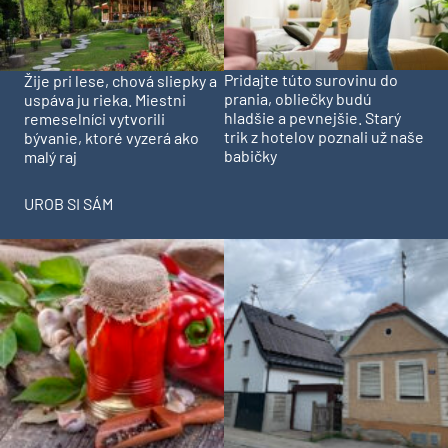
Pridajte túto surovinu do
Žije pri lese, chová sliepky a
prania, obliečky budú
uspáva ju rieka. Miestni
hladšie a pevnejšie. Starý
remeselníci vytvorili
trik z hotelov poznali už naše
bývanie, ktoré vyzerá ako
babičky
malý raj
UROB SI SÁM