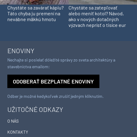
Chystáte sa zavárať kápiu?
Chystáte sa zatepľovať
Táto chyba ju premení na
alebo meniť kotol? Návod,
nevábne mäkkú hmotu
ako v nových dotačných
výzvach neprísť o tisíce eur
ENOVINY
Nechajte si posielať dôležité správy zo sveta architektúry a
stavebníctva emailom:
ODOBERAŤ BEZPLATNÉ ENOVINY
Odber je možné kedykoľvek zrušiť jedným kliknutím.
UŽITOČNÉ ODKAZY
O NÁS
KONTAKTY