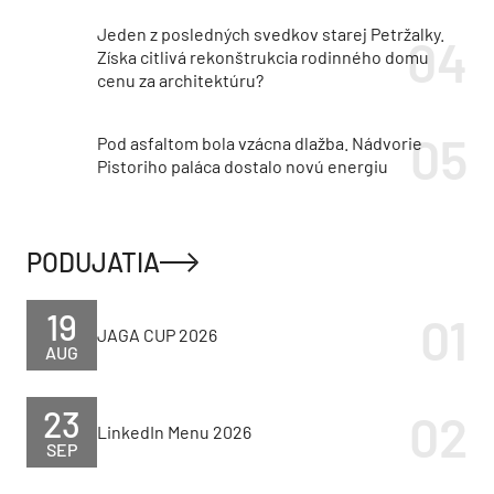
Jeden z posledných svedkov starej Petržalky.
Získa citlivá rekonštrukcia rodinného domu
cenu za architektúru?
Pod asfaltom bola vzácna dlažba. Nádvorie
Pistoriho paláca dostalo novú energiu
PODUJATIA
19
JAGA CUP 2026
AUG
23
LinkedIn Menu 2026
SEP