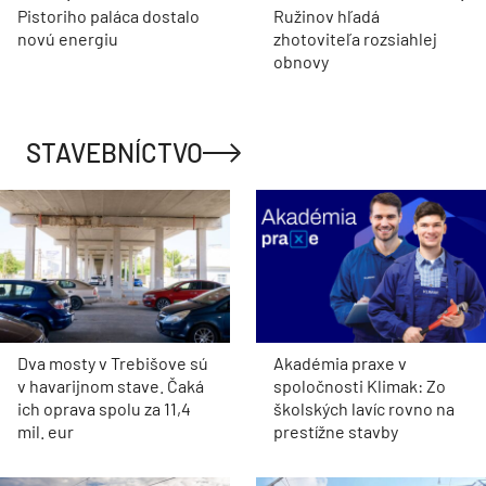
Pistoriho paláca dostalo
Ružinov hľadá
novú energiu
zhotoviteľa rozsiahlej
obnovy
STAVEBNÍCTVO
Dva mosty v Trebišove sú
Akadémia praxe v
v havarijnom stave. Čaká
spoločnosti Klimak: Zo
ich oprava spolu za 11,4
školských lavíc rovno na
mil. eur
prestížne stavby