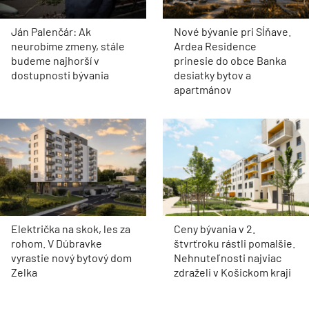
Ján Palenčár: Ak
Nové bývanie pri Sĺňave.
neurobíme zmeny, stále
Ardea Residence
budeme najhorší v
prinesie do obce Banka
dostupnosti bývania
desiatky bytov a
apartmánov
Električka na skok, les za
Ceny bývania v 2.
rohom. V Dúbravke
štvrťroku rástli pomalšie.
vyrastie nový bytový dom
Nehnuteľnosti najviac
Zelka
zdraželi v Košickom kraji