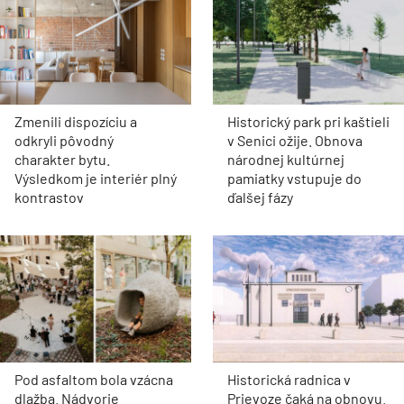
Zmenili dispozíciu a
Historický park pri kaštieli
odkryli pôvodný
v Senici ožije. Obnova
charakter bytu.
národnej kultúrnej
Výsledkom je interiér plný
pamiatky vstupuje do
kontrastov
ďalšej fázy
Pod asfaltom bola vzácna
Historická radnica v
dlažba. Nádvorie
Prievoze čaká na obnovu.