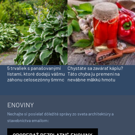
5 trvaliek s panašovanými
Chystáte sa zavárať kápiu?
listami, ktoré dodajú vášmu
Táto chyba ju premení na
záhonu celosezónny šmrnc
nevábne mäkkú hmotu
ENOVINY
Nechajte si posielať dôležité správy zo sveta architektúry a
stavebníctva emailom: