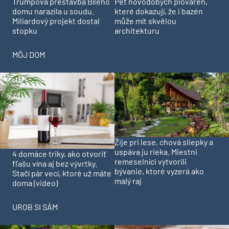
Trumpova přestavba Bílého
Pět novodobých plováren,
domu narazila u soudu.
které dokazují, že i bazén
Miliardový projekt dostal
může mít skvělou
stopku
architekturu
MÔJ DOM
Žije pri lese, chová sliepky a
uspáva ju rieka. Miestni
4 domáce triky, ako otvoriť
remeselníci vytvorili
fľašu vína aj bez vývrtky.
bývanie, ktoré vyzerá ako
Stačí pár vecí, ktoré už máte
malý raj
doma (video)
UROB SI SÁM