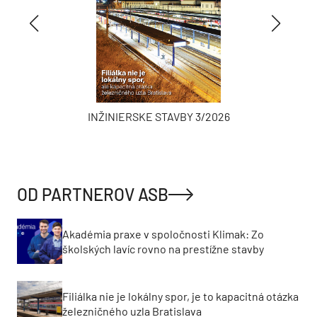
INŽINIERSKE STAVBY 3/2026
OD PARTNEROV ASB
Akadémia praxe v spoločnosti Klimak: Zo
školských lavíc rovno na prestížne stavby
Filiálka nie je lokálny spor, je to kapacitná otázka
železničného uzla Bratislava