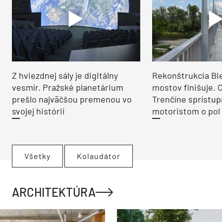
Z hviezdnej sály je digitálny
Rekonštrukcia Bi
vesmír. Pražské planetárium
mostov finišuje. 
prešlo najväčšou premenou vo
Trenčíne sprístup
svojej histórii
motoristom o pol 
Všetky
Kolaudátor
ARCHITEKTÚRA