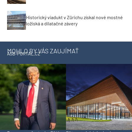
Historický viadukt v Zürichu získal nové mostné
ložiská a dilatačné závery
MOHLO BY VÁS ZAUJÍMAŤ
ASB-PORTAL.CZ