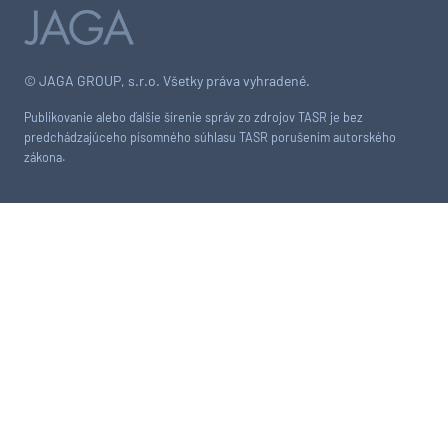
© JAGA GROUP, s.r.o. Všetky práva vyhradené.
Publikovanie alebo ďalšie šírenie správ zo zdrojov TASR je bez
predchádzajúceho písomného súhlasu TASR porušením autorského
zákona.