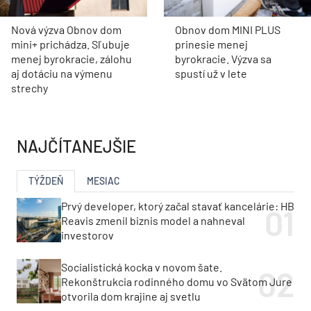
Nová výzva Obnov dom
Obnov dom MINI PLUS
mini+ prichádza. Sľubuje
prinesie menej
menej byrokracie, zálohu
byrokracie. Výzva sa
aj dotáciu na výmenu
spustí už v lete
strechy
NAJČÍTANEJŠIE
TÝŽDEŇ
MESIAC
Prvý developer, ktorý začal stavať kancelárie: HB
Reavis zmenil biznis model a nahneval
investorov
Socialistická kocka v novom šate.
Rekonštrukcia rodinného domu vo Svätom Jure
otvorila dom krajine aj svetlu