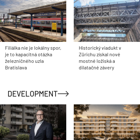
Filiálka nie je lokálny spor,
Historický viadukt v
je to kapacitná otázka
Zürichu získal nové
železničného uzla
mostné ložiská a
Bratislava
dilatačné závery
DEVELOPMENT