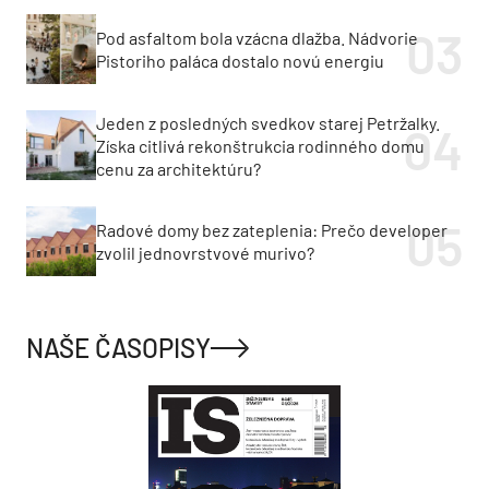
Pod asfaltom bola vzácna dlažba. Nádvorie
Pistoriho paláca dostalo novú energiu
Jeden z posledných svedkov starej Petržalky.
Získa citlivá rekonštrukcia rodinného domu
cenu za architektúru?
Radové domy bez zateplenia: Prečo developer
zvolil jednovrstvové murivo?
NAŠE ČASOPISY