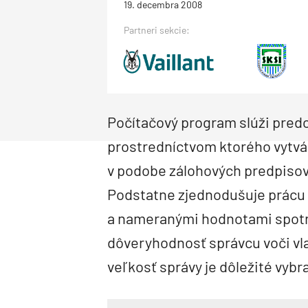
19. decembra 2008
Priemysel a logistika
Dopravné stavby
Priemyselné objekty
Deti a architektúra
Správa budov
Partneri sekcie:
Facility management
Správa bytových domov
Rodinné domy
Obnova bytových domov
Drevostavby
Montované domy
Bungalovy
Nízkoenergetické domy
Pasívne domy
Počítačový program slúži predo
prostredníctvom ktorého vytvár
v podobe zálohových predpisov 
Podstatne zjednodušuje prácu s
a nameranými hodnotami spotre
dôveryhodnosť správcu voči vla
veľkosť správy je dôležité vybra