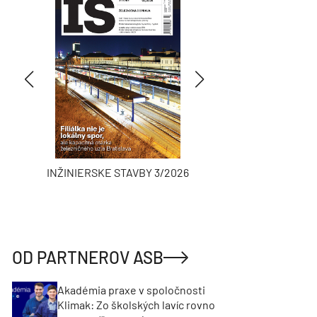
INŽINIERSKE STAVBY 3/2026
ASB
OD PARTNEROV ASB
Akadémia praxe v spoločnosti
Klimak: Zo školských lavíc rovno