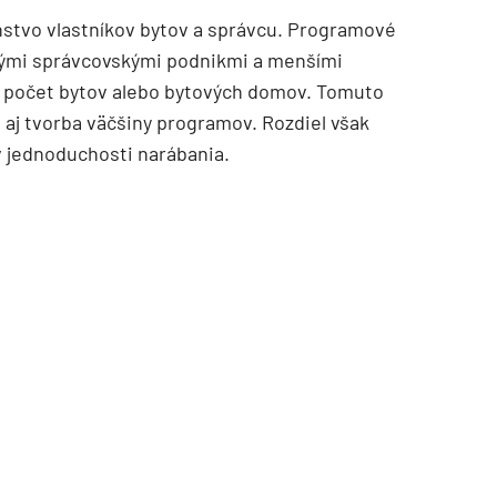
nstvo vlastníkov bytov a správcu. Programové
ľkými správcovskými podnikmi a menšími
lý počet bytov alebo bytových domov. Tomuto
 aj tvorba väčšiny programov. Rozdiel však
 v jednoduchosti narábania.
TZB HAUSTECHNIK 3/2026