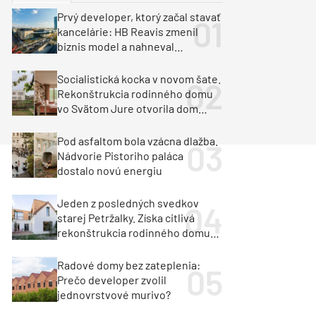
y
Klimatizácia a vetranie
Prvý developer, ktorý začal stavať
urz Milan Murcka
kancelárie: HB Reavis zmenil
biznis model a nahneval
investorov
Socialistická kocka v novom šate.
Rekonštrukcia rodinného domu
vo Svätom Jure otvorila dom
krajine aj svetlu
Pod asfaltom bola vzácna dlažba.
Nádvorie Pistoriho paláca
dostalo novú energiu
Jeden z posledných svedkov
starej Petržalky. Získa citlivá
rekonštrukcia rodinného domu
cenu za architektúru?
Radové domy bez zateplenia:
Prečo developer zvolil
jednovrstvové murivo?