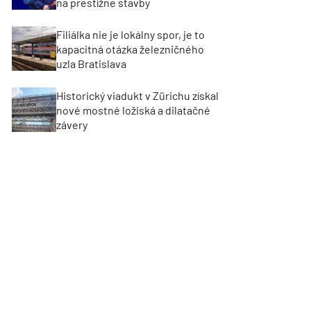
na prestížne stavby
Filiálka nie je lokálny spor, je to
kapacitná otázka železničného
uzla Bratislava
Historický viadukt v Zürichu získal
nové mostné ložiská a dilatačné
závery