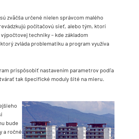
 sú zväčša určené nielen správcom malého
revádzkujú počítačovú sieť, alebo tým, ktorí
e výpočtovej techniky – kde základom
ktorý zvláda problematiku a program využíva
ram prispôsobiť nastavením parametrov podľa
tvárať tak špecifické moduly šité na mieru.
ejšieho
i
mu bude
y a ročné