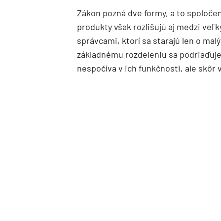
Zákon pozná dve formy, a to spoloče
produkty však rozlišujú aj medzi ve
správcami, ktorí sa starajú len o ma
základnému rozdeleniu sa podriaďuje
nespočíva v ich funkčnosti, ale skôr