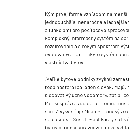
Kým prvej forme vzhľadom na menší 
jednoduchšia, nenáročná a lacnejšia
a funkciami pre počítačové spracova
komplexný informačný systém na sp
rozširovania a širokým spektrom výs
evidovaných dát. Takýto systém pom
vlastníctva bytov.
„Veľké bytové podniky zvyknú zamest
teda nestará iba jeden človek. Majú, 
sledovať výlučne vodomery, zatiaľ čo 
Menší správcovia, oproti tomu, musi
sami,“ vysvetľuje Milan Beržinský zo s
spoločnosti Susoft – aplikačný softvé
bytov a menší správcovia môžu vzhľa