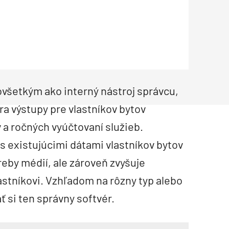
Inžinierske siete
Solárne kolektor
Interiérový dizajn
Bonusy Klubu ASB
Urbanizmus
Manažérsky k
Stavebná technika
všetkým ako interný nástroj správcu,
a výstupy pre vlastníkov bytov
a ročných vyúčtovaní služieb.
 existujúcimi dátami vlastníkov bytov
by médií, ale zároveň zvyšuje
stníkovi. Vzhľadom na rôzny typ alebo
ť si ten správny softvér.