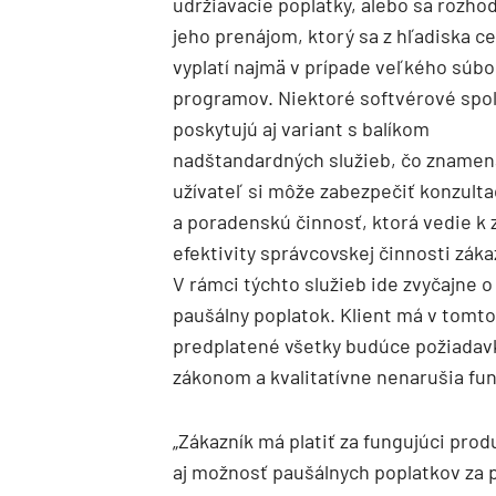
udržiavacie poplatky, alebo sa rozho
jeho prenájom, ktorý sa z hľadiska c
vyplatí najmä v prípade veľkého súbo
programov. Niektoré softvérové spo
poskytujú aj variant s balíkom
nadštandardných služieb, čo znamen
užívateľ si môže zabezpečiť konzult
a poradenskú činnosť, ktorá vedie k 
efektivity správcovskej činnosti záka
V rámci týchto služieb ide zvyčajne 
paušálny poplatok. Klient má v tomto
predplatené všetky budúce požiadavk
zákonom a kvalitatívne nenarušia fu
„Zákazník má platiť za fungujúci prod
aj možnosť paušálnych poplatkov za 