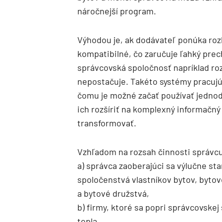
náročnejší program.
Výhodou je, ak dodávateľ ponúka roz
kompatibilné, čo zaručuje ľahký prec
správcovská spoločnosť napríklad roz
nepostačuje. Takéto systémy pracujú
čomu je možné začať používať jedno
ich rozšíriť na komplexný informačný
transformovať.
Vzhľadom na rozsah činnosti správcu
a) správca zaoberajúci sa výlučne st
spoločenstvá vlastníkov bytov, byto
a bytové družstvá,
b) firmy, ktoré sa popri správcovske
tepla.