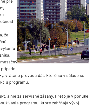
dne pre
eny
ru
ločnosti
á, že
ačnú
zvýšeniu
zníka.
o mesačný
 prípade
y, vrátane prevodu dát, ktoré sú v súlade so
nkciu programu.
ukt, a nie za servisné zásahy. Preto je v ponuke
používanie programu, ktoré zahŕňajú vývoj