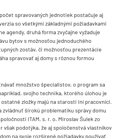
počet spravovaných jednotiek postačuje aj
 verzia so všetkými základnými požiadavkami
ne agendy, druhá forma zvyčajne vyžaduje
rávu bytov s možnosťou jednoduchého
tupných zostáv, či možnosťou prezentácie
áha spravovať aj domy s rôznou formou
návať množstvo špecialistov, o program sa
napríklad, svojho technika, ktorého úlohou je
ostatné zložky majú na starosti iní pracovníci.
a zvládnuť širokú problematiku správy domu
poločnosti ITAM, s. r. o. Miroslav Šulek zo
r však podotýka, že aj spoločenstvá vlastníkov
dom na svoje rozšírené požiadavky používať