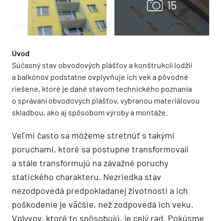
Úvod
Súčasný stav obvodových plášťov a konštrukcií lodžií
a balkónov podstatne ovplyvňuje ich vek a pôvodné
riešene, ktoré je dané stavom technického poznania
o správaní obvodových plášťov, vybranou materiálovou
skladbou, ako aj spôsobom výroby a montáže.
Veľmi často sa môžeme stretnúť s takými
poruchami, ktoré sa postupne transformovali
a stále transformujú na závažné poruchy
statického charakteru. Nezriedka stav
nezodpovedá predpokladanej životnosti a ich
poškodenie je väčšie, než zodpovedá ich veku.
Vplyvov, ktoré to spôsobujú, je celý rad. Pokúsme