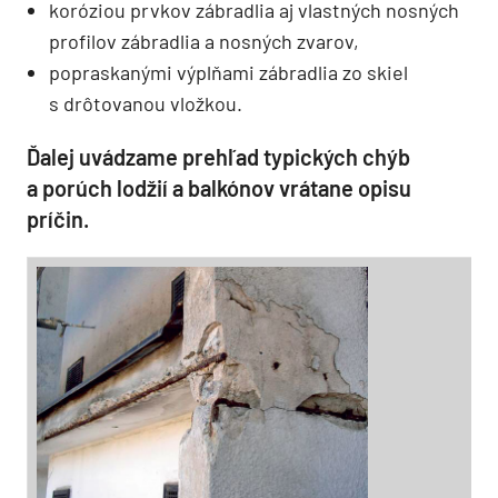
koróziou prvkov zábradlia aj vlastných nosných
profilov zábradlia a nosných zvarov,
popraskanými výplňami zábradlia zo skiel
s drôtovanou vložkou.
Ďalej uvádzame prehľad typických chýb
a porúch lodžií a balkónov vrátane opisu
príčin.