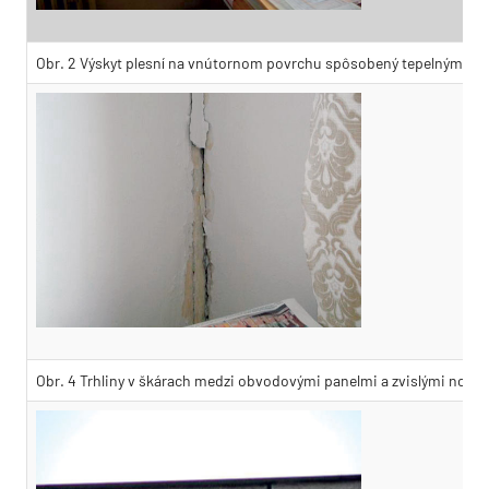
Obr. 2 Výskyt plesní na vnútornom povrchu spôsobený tepelným mos
Obr. 4 Trhliny v škárach medzi obvodovými panelmi a zvislými nosn