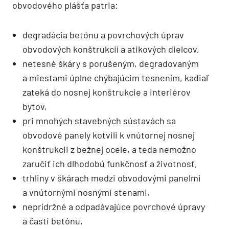
obvodového plášťa patria:
degradácia betónu a povrchových úprav
obvodových konštrukcií a atikových dielcov,
netesné škáry s porušeným, degradovaným
a miestami úplne chýbajúcim tesnením, kadiaľ
zateká do nosnej konštrukcie a interiérov
bytov,
pri mnohých stavebných sústavách sa
obvodové panely kotvili k vnútornej nosnej
konštrukcii z bežnej ocele, a teda nemožno
zaručiť ich dlhodobú funkčnosť a životnosť,
trhliny v škárach medzi obvodovými panelmi
a vnútornými nosnými stenami,
neprídržné a odpadávajúce povrchové úpravy
a časti betónu,