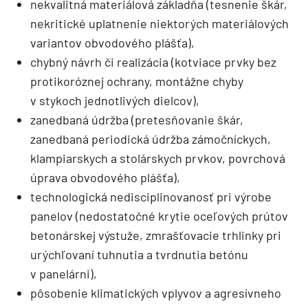
nekvalitná materiálová základňa (tesnenie škár,
nekritické uplatnenie niektorých materiálových
variantov obvodového plášťa),
chybný návrh či realizácia (kotviace prvky bez
protikoróznej ochrany, montážne chyby
v stykoch jednotlivých dielcov),
zanedbaná údržba (pretesňovanie škár,
zanedbaná periodická údržba zámočníckych,
klampiarskych a stolárskych prvkov, povrchová
úprava obvodového plášťa),
technologická nedisciplinovanosť pri výrobe
panelov (nedostatočné krytie oceľových prútov
betonárskej výstuže, zmrašťovacie trhlinky pri
urýchľovaní tuhnutia a tvrdnutia betónu
v panelárni),
pôsobenie klimatických vplyvov a agresívneho