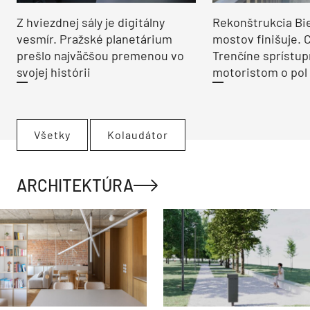
Z hviezdnej sály je digitálny
Rekonštrukcia Bi
vesmír. Pražské planetárium
mostov finišuje. 
prešlo najväčšou premenou vo
Trenčíne sprístup
svojej histórii
motoristom o pol 
Všetky
Kolaudátor
ARCHITEKTÚRA