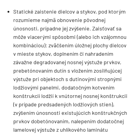
Statické zaistenie dielcov a stykov, pod ktorým
rozumieme najmä obnovenie pôvodnej
únosnosti, prípadne jej zvýšenie. Zaisťovať sa
môže viacerými spôsobmi (alebo ich vzájomnou
kombináciou): zväčšením úložnej plochy dielcov
v mieste stykov, doplnením či nahradením
závažne degradovanej nosnej výstuže prvkov,
prebetónovaním dutín s vložením zosilňujúcej
výstuže pri objektoch s dutinovými stropnými
lodžiovými panelmi, dodatočným kotvením
konštrukcií lodžií k vnútornej nosnej konštrukcii
(v prípade predsadených lodžiových stien),
zvýšením únosnosti existujúcich konštrukčných
prvkov dobetónovaním, nalepením dodatočnej
lamelovej výstuže z uhlíkového laminátu