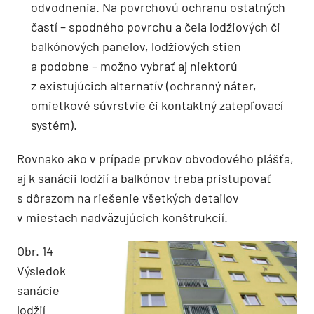
odvodnenia. Na povrchovú ochranu ostatných
častí – spodného povrchu a čela lodžiových či
balkónových panelov, lodžiových stien
a podobne – možno vybrať aj niektorú
z existujúcich alternatív (ochranný náter,
omietkové súvrstvie či kontaktný zatepľovací
systém).
Rovnako ako v prípade prvkov obvodového plášťa,
aj k sanácii lodžií a balkónov treba pristupovať
s dôrazom na riešenie všetkých detailov
v miestach nadväzujúcich konštrukcií.
Obr. 14
Výsledok
sanácie
lodžií