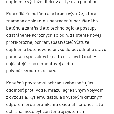
doplnenie výstuže dielcov a stykov a podobne.
Reprofiláciu betónu a ochranu výstuže, ktorá
znamená doplnenie a nahradenie porušeného
betónu a zahŕňa tieto technologické postupy:
odstránenie koróznych splodín, zaistenie novej
protikoróznej ochrany (pasivácie) výstuže,
doplnenie betónového prvku do pôvodného stavu
pomocou špeciálnych (na to určených) mált –
najčastejšie na cementovej alebo
polymércementovej báze.
Konečnú povrchovú ochranu zabezpečujúcu
odolnosť proti vode, mrazu, agresívnym vplyvom
z ovzdušia, kyslému dažďu a s vysokým difúznym
odporom proti prenikaniu oxidu uhličitého. Táto
ochrana môže byť zaistená aj systémami