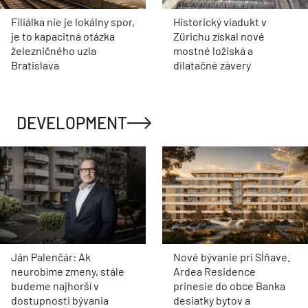
Filiálka nie je lokálny spor,
Historický viadukt v
je to kapacitná otázka
Zürichu získal nové
železničného uzla
mostné ložiská a
Bratislava
dilatačné závery
DEVELOPMENT
Ján Palenčár: Ak
Nové bývanie pri Sĺňave.
neurobíme zmeny, stále
Ardea Residence
budeme najhorší v
prinesie do obce Banka
dostupnosti bývania
desiatky bytov a