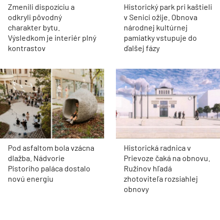
Zmenili dispozíciu a
Historický park pri kaštieli
odkryli pôvodný
v Senici ožije. Obnova
charakter bytu.
národnej kultúrnej
Výsledkom je interiér plný
pamiatky vstupuje do
kontrastov
ďalšej fázy
Pod asfaltom bola vzácna
Historická radnica v
dlažba. Nádvorie
Prievoze čaká na obnovu.
Pistoriho paláca dostalo
Ružinov hľadá
novú energiu
zhotoviteľa rozsiahlej
obnovy