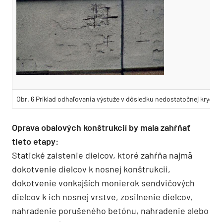
Obr. 6 Príklad odhaľovania výstuže v dôsledku nedostatočnej krycej v
Oprava obalových konštrukcií by mala zahŕňať
tieto etapy:
Statické zaistenie dielcov, ktoré zahŕňa najmä
dokotvenie dielcov k nosnej konštrukcii,
dokotvenie vonkajších monierok sendvičových
dielcov k ich nosnej vrstve, zosilnenie dielcov,
nahradenie porušeného betónu, nahradenie alebo