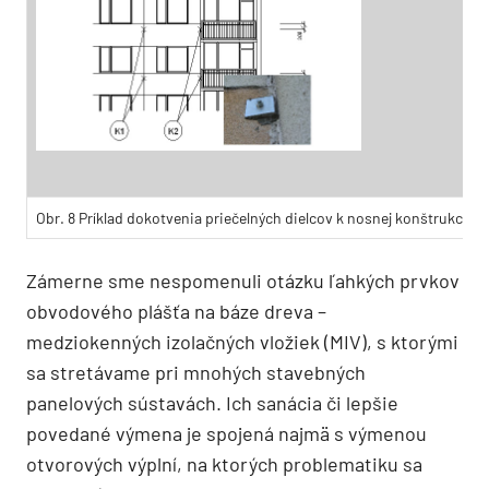
Obr. 8 Príklad dokotvenia priečelných dielcov k nosnej konštrukcii p
Zámerne sme nespomenuli otázku ľahkých prvkov
obvodového plášťa na báze dreva –
medziokenných izolačných vložiek (MIV), s ktorými
sa stretávame pri mnohých stavebných
panelových sústavách. Ich sanácia či lepšie
povedané výmena je spojená najmä s výmenou
otvorových výplní, na ktorých problematiku sa