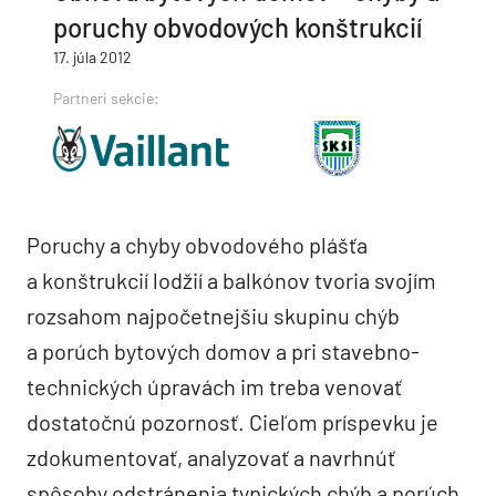
poruchy obvodových konštrukcií
17. júla 2012
Partneri sekcie:
Poruchy a chyby obvodového plášťa
a konštrukcií lodžií a balkónov tvoria svojím
rozsahom najpočetnejšiu skupinu chýb
a porúch bytových domov a pri stavebno-
technických úpravách im treba venovať
dostatočnú pozornosť. Cieľom príspevku je
zdokumentovať, analyzovať a navrhnúť
spôsoby odstránenia typických chýb a porúch