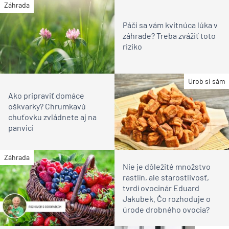
Záhrada
Páči sa vám kvitnúca lúka v
záhrade? Treba zvážiť toto
riziko
Urob si sám
Ako pripraviť domáce
oškvarky? Chrumkavú
chuťovku zvládnete aj na
panvici
Záhrada
Nie je dôležité množstvo
rastlín, ale starostlivosť,
tvrdí ovocinár Eduard
Jakubek. Čo rozhoduje o
úrode drobného ovocia?