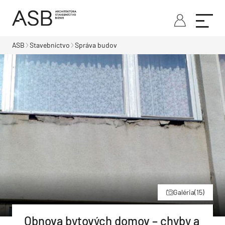
ASB
Stavebníctvo
Správa budov
Galéria
(15)
Obnova bytových domov – chyby a