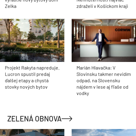
Zelka
zdraželi v Košickom kraji
Projekt Rakyta napreduje.
Marián Hlavačka: V
Lucron spustil predaj
Slovinsku takmer nevidím
ďalšej etapy a chystá
odpad, na Slovensku
stovky nových bytov
nájdem v lese aj fľaše od
vodky
ZELENÁ OBNOVA