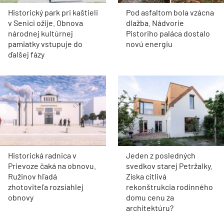
Historický park pri kaštieli
Pod asfaltom bola vzácna
v Senici ožije. Obnova
dlažba. Nádvorie
národnej kultúrnej
Pistoriho paláca dostalo
pamiatky vstupuje do
novú energiu
ďalšej fázy
Historická radnica v
Jeden z posledných
Prievoze čaká na obnovu.
svedkov starej Petržalky.
Ružinov hľadá
Získa citlivá
zhotoviteľa rozsiahlej
rekonštrukcia rodinného
obnovy
domu cenu za
architektúru?