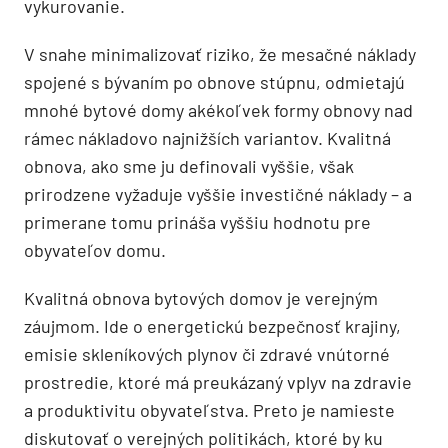
vykurovanie.
V snahe minimalizovať riziko, že mesačné náklady
spojené s bývaním po obnove stúpnu, odmietajú
mnohé bytové domy akékoľvek formy obnovy nad
rámec nákladovo najnižších variantov. Kvalitná
obnova, ako sme ju definovali vyššie, však
prirodzene vyžaduje vyššie investičné náklady – a
primerane tomu prináša vyššiu hodnotu pre
obyvateľov domu.
Kvalitná obnova bytových domov je verejným
záujmom. Ide o energetickú bezpečnosť krajiny,
emisie skleníkových plynov či zdravé vnútorné
prostredie, ktoré má preukázaný vplyv na zdravie
a produktivitu obyvateľstva. Preto je namieste
diskutovať o verejných politikách, ktoré by ku