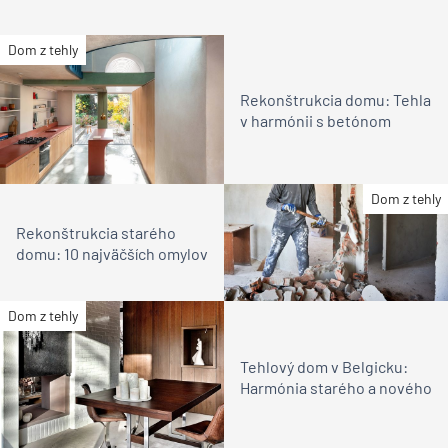
Dom z tehly
Rekonštrukcia domu: Tehla
v harmónii s betónom
Dom z tehly
Rekonštrukcia starého
domu: 10 najväčších omylov
Dom z tehly
Tehlový dom v Belgicku:
Harmónia starého a nového