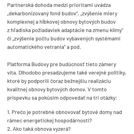
Partnerská dohoda medzi prioritami uvádza
„dekarbonizovaný fond budov“, „zvýšenie miery
komplexnej a hĺbkovej obnovy bytových budov
z hľadiska požiadaviek adaptácie na zmenu klímy“
či „zvýšenie počtu budov vybavených systémami
automatického vetrania“ a pod.
Platforma Budovy pre budúcnosť tieto zámery
víta. Dlhodobo presadzujeme také verejné politiky,
ktoré by podporili čoraz bežnejšiu realizáciu
kvalitnej obnovy bytových domov. V tomto
príspevku sa pokúsim odpovedať na tri otázky:
1. Prečo je potrebné obnovovať bytové domy nad
rámec energetickej hospodárnosti?
2. Ako taká obnova vyzerá?