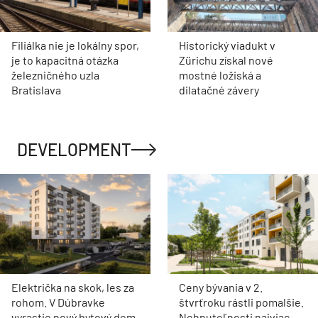
Filiálka nie je lokálny spor,
Historický viadukt v
je to kapacitná otázka
Zürichu získal nové
železničného uzla
mostné ložiská a
Bratislava
dilatačné závery
DEVELOPMENT
Električka na skok, les za
Ceny bývania v 2.
rohom. V Dúbravke
štvrťroku rástli pomalšie.
vyrastie nový bytový dom
Nehnuteľnosti najviac