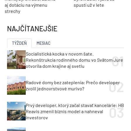
aj dotáciu na výmenu
spustí už v lete
strechy
NAJČÍTANEJŠIE
TÝŽDEŇ
MESIAC
Socialistická kocka v novom šate.
Rekonštrukcia rodinného domu vo Svätom Jure
otvorila dom krajine aj svetlu
Radové domy bez zateplenia: Prečo developer
zvolil jednovrstvové murivo?
Prvý developer, ktorý začal stavať kancelárie: HB
Reavis zmenil biznis model a nahneval
investorov