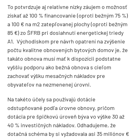
To potvrdzuje aj relatívne nízky záujem o možnosť
získať až 100 % financovanie (oproti bežným 75 %)
a 100 € na m2 zatepľovanej plochy (oproti bežným
85 €) zo ŠFRB pri dosiahnutí energetickej triedy
A1. Východiskom pre návrh opatrení na zvýšenie
počtu kvalitne obnovených bytových domov je, že
takáto obnova musí mať k dispozícii podstatne
vyššiu podporu ako bežná obnova s cieľom
zachovať výšku mesačných nákladov pre
obyvateľov na nezmenenej úrovni.
Na takéto účely sa používajú dotácie
odstupňované podľa úrovne obnovy, pričom
dotácia pre špičkovú úroveň býva vo výške 30 až
40 % investičných nákladov. Odhadujeme, že
dotačná schéma by si vyžadovala asi 35 miliónov €