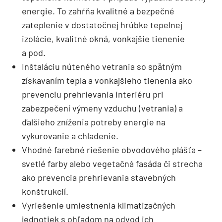
energie. To zahŕňa kvalitné a bezpečné
zateplenie v dostatočnej hrúbke tepelnej
izolácie, kvalitné okná, vonkajšie tienenie
a pod.
Inštaláciu núteného vetrania so spätným
získavaním tepla a vonkajšieho tienenia ako
prevenciu prehrievania interiéru pri
zabezpečení výmeny vzduchu (vetrania) a
ďalšieho zníženia potreby energie na
vykurovanie a chladenie.
Vhodné farebné riešenie obvodového plášťa –
svetlé farby alebo vegetačná fasáda či strecha
ako prevencia prehrievania stavebných
konštrukcií.
Vyriešenie umiestnenia klimatizačných
jednotiek s ohľadom na odvod ich