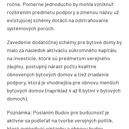
ročne. Pomerne jednoducho by mohla vzniknúť
rozšírením predmetu podpory a zmenou názvu už
existujúcej schémy dotácií na odstraňovanie
systémových porúch.
Zavedenie dodatočnej schémy pre bytové domy by
malo za následok aktiváciu súkromného kapitálu
na investície, ktoré sú predmetom verejného
záujmu, postupný nárast počtu kvalitne
obnovených bytových domov a tiež zriadenie
podpory, ktorá je vhodnejšia pre obnovu menších
bytových domov (napríklad 4 až 6 bytmi v bytových
domoch).
Poznámka: Poslaním Budov pre budúcnosť je
aktívne sa podieľať na tvorbe verejných politík,
ktoré ovplyvňujú výstavbu a obnovu budov,