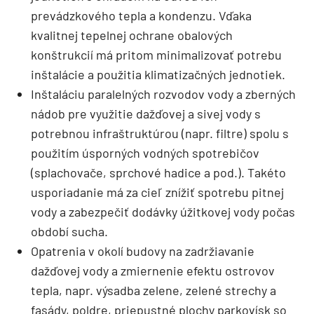
prevádzkového tepla a kondenzu. Vďaka
kvalitnej tepelnej ochrane obalových
konštrukcií má pritom minimalizovať potrebu
inštalácie a použitia klimatizačných jednotiek.
Inštaláciu paralelných rozvodov vody a zberných
nádob pre využitie dažďovej a sivej vody s
potrebnou infraštruktúrou (napr. filtre) spolu s
použitím úsporných vodných spotrebičov
(splachovače, sprchové hadice a pod.). Takéto
usporiadanie má za cieľ znížiť spotrebu pitnej
vody a zabezpečiť dodávky úžitkovej vody počas
období sucha.
Opatrenia v okolí budovy na zadržia­vanie
dažďovej vody a zmiernenie efektu ostrovov
tepla, napr. výsadba zelene, zelené strechy a
fasády, poldre, priepustné plochy parkovísk so