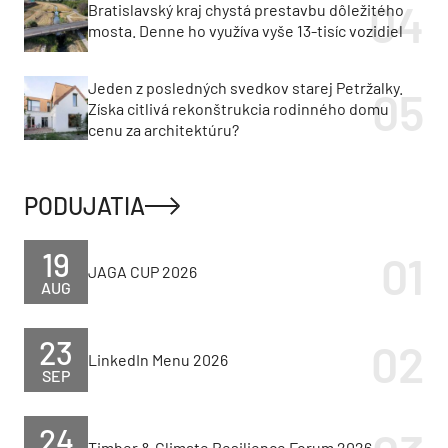
Bratislavský kraj chystá prestavbu dôležitého
mosta. Denne ho využíva vyše 13-tisíc vozidiel
Jeden z posledných svedkov starej Petržalky.
Získa citlivá rekonštrukcia rodinného domu
cenu za architektúru?
PODUJATIA
19
JAGA CUP 2026
AUG
23
LinkedIn Menu 2026
SEP
24
Timber & Climate Resilience Forum 2026