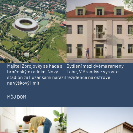
Majitel Zbrojovky se hádá s
Bydlení mezi dvěma rameny
brněnským radním. Nový
Labe. V Brandýse vyroste
stadion za Lužánkami narazil
rezidence na ostrově
na výškový limit
MÔJ DOM