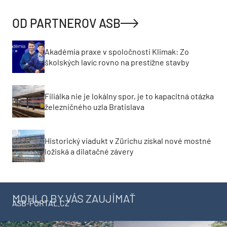
OD PARTNEROV ASB
Akadémia praxe v spoločnosti Klimak: Zo
školských lavíc rovno na prestížne stavby
Filiálka nie je lokálny spor, je to kapacitná otázka
železničného uzla Bratislava
Historický viadukt v Zürichu získal nové mostné
ložiská a dilatačné závery
MOHLO BY VÁS ZAUJÍMAŤ
ASB-PORTAL.CZ