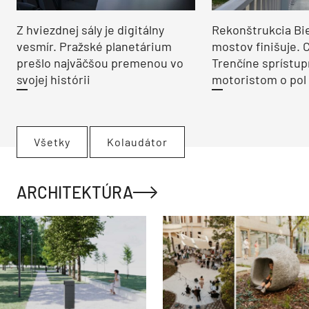
Z hviezdnej sály je digitálny
Rekonštrukcia Bi
vesmír. Pražské planetárium
mostov finišuje. 
prešlo najväčšou premenou vo
Trenčíne sprístup
svojej histórii
motoristom o pol 
Všetky
Kolaudátor
ARCHITEKTÚRA