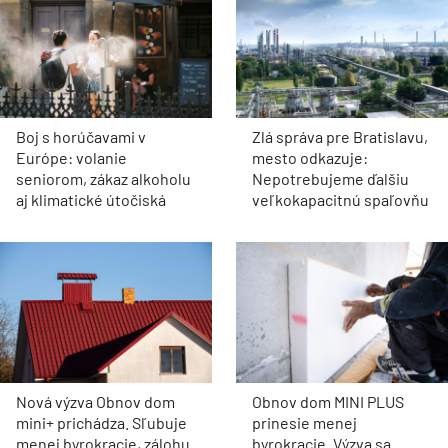
Boj s horúčavami v
Zlá správa pre Bratislavu,
Európe: volanie
mesto odkazuje:
seniorom, zákaz alkoholu
Nepotrebujeme ďalšiu
aj klimatické útočiská
veľkokapacitnú spaľovňu
Nová výzva Obnov dom
Obnov dom MINI PLUS
mini+ prichádza. Sľubuje
prinesie menej
menej byrokracie, zálohu
byrokracie. Výzva sa