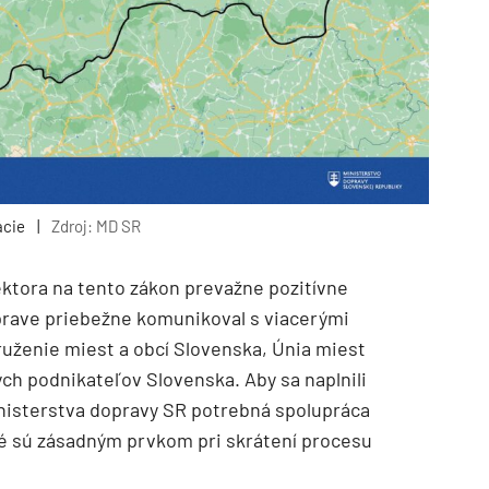
ácie
|
Zdroj: MD SR
ktora na tento zákon prevažne pozitívne
príprave priebežne komunikoval s viacerými
ruženie miest a obcí Slovenska, Únia miest
ch podnikateľov Slovenska. Aby sa naplnili
Ministerstva dopravy SR potrebná spolupráca
é sú zásadným prvkom pri skrátení procesu