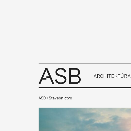
ARCHITEKTÚRA
ASB
Stavebníctvo
Všetky články
Všetky články
Všetky články
Aktuálne
Administratívne budovy
Realizácia stavieb
Prehľad projektov
Rozhovory
Základy a hrubá stavba
Bývanie
Obchod a služby
Strecha
Administratíva
Strop a podlah
Kultúrne stavby
ASB GALA
Okná a dvere
Občianske stavby
Fasáda
Verejné priestory