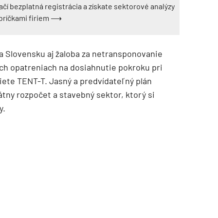
ačí bezplatná registrácia a získate sektorové analýzy
ebríčkami firiem ⟶
la Slovensku aj žaloba za netransponovanie
cich opatreniach na dosiahnutie pokroku pri
iete TENT-T. Jasný a predvídateľný plán
tátny rozpočet a stavebný sektor, ktorý si
y.
TZB HAUSTECHNIK 3/2026