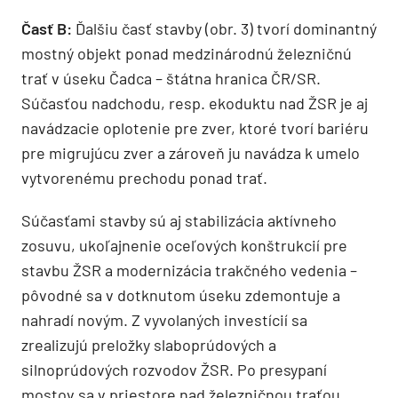
Časť B:
Ďalšiu časť stavby (obr. 3) tvorí dominantný
mostný objekt ponad medzinárodnú železničnú
trať v úseku Čadca – štátna hranica ČR/SR.
Súčasťou nadchodu, resp. ekoduktu nad ŽSR je aj
navádzacie oplotenie pre zver, ktoré tvorí bariéru
pre migrujúcu zver a zároveň ju navádza k umelo
vytvorenému prechodu ponad trať.
Súčasťami stavby sú aj stabilizácia aktívneho
zosuvu, ukoľajnenie oceľových konštrukcií pre
stavbu ŽSR a modernizácia trakčného vedenia –
pôvodné sa v dotknutom úseku zdemontuje a
nahradí novým. Z vyvolaných investícií sa
zrealizujú preložky slaboprúdových a
silnoprúdových rozvodov ŽSR. Po presypaní
mostov sa v priestore nad železničnou traťou