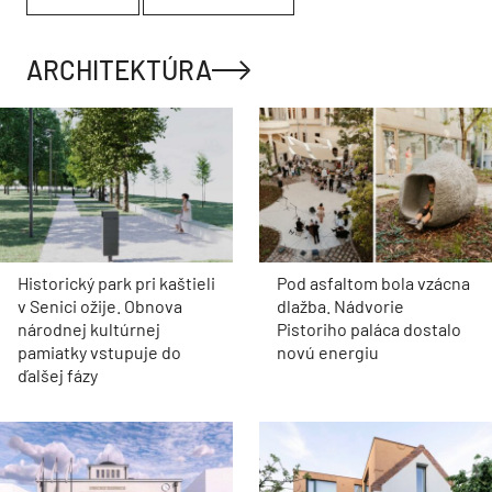
ARCHITEKTÚRA
Historický park pri kaštieli
Pod asfaltom bola vzácna
v Senici ožije. Obnova
dlažba. Nádvorie
národnej kultúrnej
Pistoriho paláca dostalo
pamiatky vstupuje do
novú energiu
ďalšej fázy