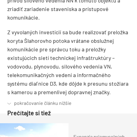
prívod silového vedenia NN k tomuto objektu a
zriadiť zariadenie staveniska a prístupové
komunikácie.
Z vyvolaných investícií sa bude realizovať preložka
koryta Šlahorovho potoka vrátane obslužnej
komunikácie pre správcu toku a preložky
existujúcich sietí technickej infraštruktúry –
vodovodu, plynovodu, silového vedenia VN,
telekomunikačných vedení a informačného
systému diaľnice D3, kde dôjde k presunu stožiara
s kamerou a premenlivej dopravnej značky.
Prečítajte si tiež
Expanzia priemyselných