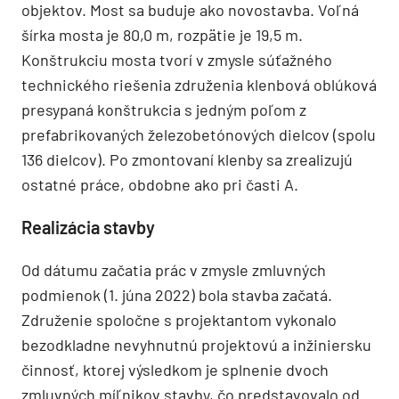
objektov. Most sa buduje ako novostavba. Voľná
šírka mosta je 80,0 m, rozpätie je 19,5 m.
Konštrukciu mosta tvorí v zmysle súťažného
technického riešenia združenia klenbová oblúková
presypaná konštrukcia s jedným poľom z
prefabrikovaných železobetónových dielcov (spolu
136 dielcov). Po zmontovaní klenby sa zrealizujú
ostatné práce, obdobne ako pri časti A.
Realizácia stavby
Od dátumu začatia prác v zmysle zmluvných
podmienok (1. júna 2022) bola stavba začatá.
Združenie spoločne s projektantom vykonalo
bezodkladne nevyhnutnú projektovú a inžiniersku
činnosť, ktorej výsledkom je splnenie dvoch
zmluvných míľnikov stavby, čo predstavovalo od