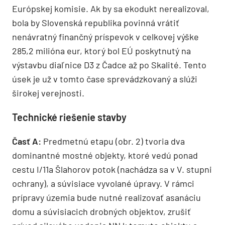
Európskej komisie. Ak by sa ekodukt nerealizoval,
bola by Slovenská republika povinná vrátiť
nenávratný finančný príspevok v celkovej výške
285,2 milióna eur, ktorý bol EÚ poskytnutý na
výstavbu diaľnice D3 z Čadce až po Skalité. Tento
úsek je už v tomto čase sprevádzkovaný a slúži
širokej verejnosti.
Technické riešenie stavby
Časť A:
Predmetnú etapu (obr. 2) tvoria dva
dominantné mostné objekty, ktoré vedú ponad
cestu I/11a Šlahorov potok (nachádza sa v V. stupni
ochrany), a súvisiace vyvolané úpravy. V rámci
prípravy územia bude nutné realizovať asanáciu
domu a súvisiacich drobných objektov, zrušiť