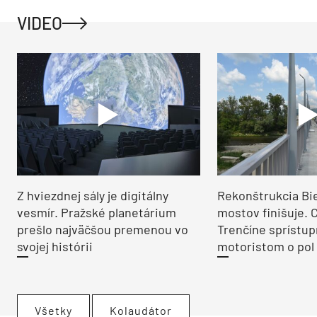
VIDEO
Z hviezdnej sály je digitálny
Rekonštrukcia Bi
vesmír. Pražské planetárium
mostov finišuje. 
prešlo najväčšou premenou vo
Trenčíne sprístup
svojej histórii
motoristom o pol 
Všetky
Kolaudátor