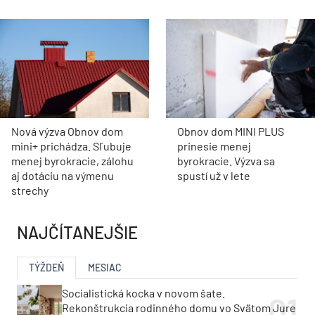
Nová výzva Obnov dom
Obnov dom MINI PLUS
mini+ prichádza. Sľubuje
prinesie menej
menej byrokracie, zálohu
byrokracie. Výzva sa
aj dotáciu na výmenu
spustí už v lete
strechy
NAJČÍTANEJŠIE
TÝŽDEŇ
MESIAC
Socialistická kocka v novom šate.
Rekonštrukcia rodinného domu vo Svätom Jure