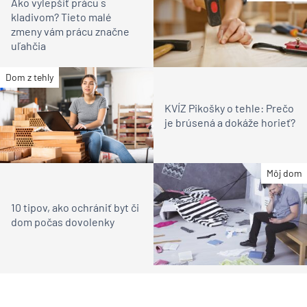
Ako vylepšiť prácu s
kladivom? Tieto malé
zmeny vám prácu značne
uľahčia
Dom z tehly
KVÍZ Pikošky o tehle: Prečo
je brúsená a dokáže horieť?
Môj dom
10 tipov, ako ochrániť byt či
dom počas dovolenky