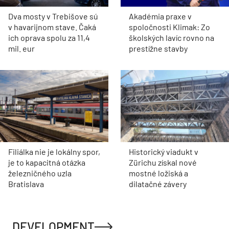
Dva mosty v Trebišove sú
Akadémia praxe v
v havarijnom stave. Čaká
spoločnosti Klimak: Zo
ich oprava spolu za 11,4
školských lavíc rovno na
mil. eur
prestížne stavby
Filiálka nie je lokálny spor,
Historický viadukt v
je to kapacitná otázka
Zürichu získal nové
železničného uzla
mostné ložiská a
Bratislava
dilatačné závery
DEVELOPMENT