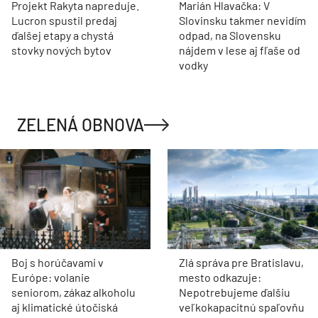
Projekt Rakyta napreduje.
Marián Hlavačka: V
Lucron spustil predaj
Slovinsku takmer nevidím
ďalšej etapy a chystá
odpad, na Slovensku
stovky nových bytov
nájdem v lese aj fľaše od
vodky
ZELENÁ OBNOVA
Boj s horúčavami v
Zlá správa pre Bratislavu,
Európe: volanie
mesto odkazuje:
seniorom, zákaz alkoholu
Nepotrebujeme ďalšiu
aj klimatické útočiská
veľkokapacitnú spaľovňu