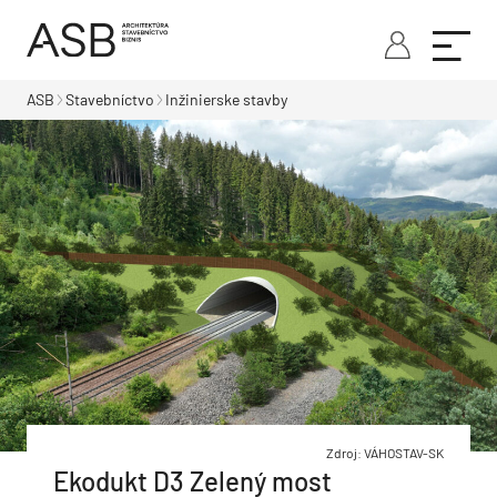
ASB
Stavebníctvo
Inžinierske stavby
Zdroj: VÁHOSTAV-SK
Ekodukt D3 Zelený most