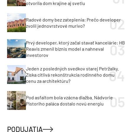
otvorila dom krajine aj svetlu
Radové domy bez zateplenia: Prečo developer
zvolil jednovrstvové murivo?
Prvý developer, ktorý začal stavať kancelárie: HB
Reavis zmenil biznis model a nahneval
investorov
Jeden z posledných svedkov starej Petržalky.
Získa citlivá rekonštrukcia rodinného domu
cenu za architektúru?
Pod asfaltom bola vzácna dlažba. Nádvorie
Pistoriho paláca dostalo novú energiu
PODUJATIA