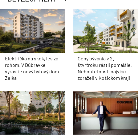
Električka na skok, les za
Ceny bývania v 2.
rohom. V Dúbravke
štvrťroku rástli pomalšie.
vyrastie nový bytový dom
Nehnuteľnosti najviac
Zelka
zdraželi v Košickom kraji