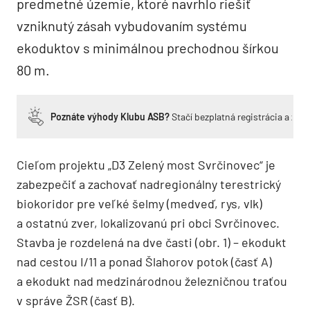
predmetné územie, ktoré navrhlo riešiť
vzniknutý zásah vybudovaním systému
ekoduktov s minimálnou prechodnou šírkou
80 m.
Poznáte výhody Klubu ASB?
Stačí bezplatná registrácia a zí
Cieľom projektu „D3 Zelený most Svrčinovec“ je
zabezpečiť a zachovať nadregionálny terestrický
biokoridor pre veľké šelmy (medveď, rys, vlk)
a ostatnú zver, lokalizovanú pri obci Svrčinovec.
Stavba je rozdelená na dve časti (obr. 1) – ekodukt
nad cestou I/11 a ponad Šlahorov potok (časť A)
a ekodukt nad medzinárodnou železničnou traťou
v správe ŽSR (časť B).