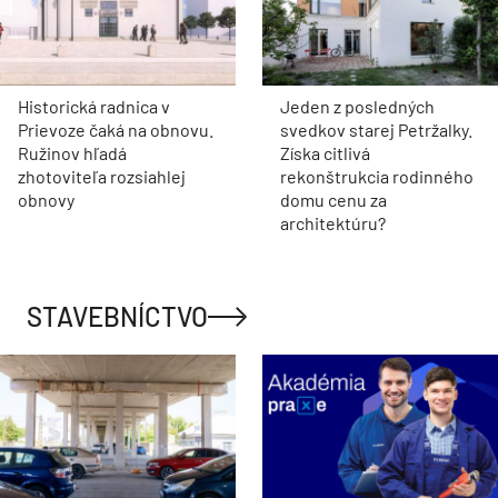
Historická radnica v
Jeden z posledných
Prievoze čaká na obnovu.
svedkov starej Petržalky.
Ružinov hľadá
Získa citlivá
zhotoviteľa rozsiahlej
rekonštrukcia rodinného
obnovy
domu cenu za
architektúru?
STAVEBNÍCTVO