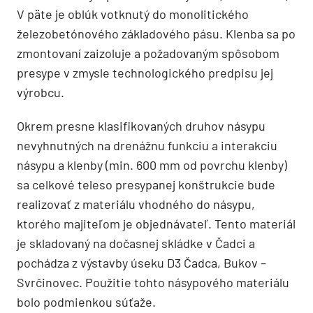
V päte je oblúk votknutý do monolitického
železobetónového základového pásu. Klenba sa po
zmontovaní zaizoluje a požadovaným spôsobom
presype v zmysle technologického predpisu jej
výrobcu.
Okrem presne klasifikovaných druhov násypu
nevyhnutných na drenážnu funkciu a interakciu
násypu a klenby (min. 600 mm od povrchu klenby)
sa celkové teleso presypanej konštrukcie bude
realizovať z materiálu vhodného do násypu,
ktorého majiteľom je objednávateľ. Tento materiál
je skladovaný na dočasnej skládke v Čadci a
pochádza z výstavby úseku D3 Čadca, Bukov –
Svrčinovec. Použitie tohto násypového materiálu
bolo podmienkou súťaže.