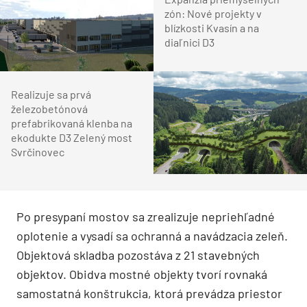
zón: Nové projekty v
blízkosti Kvasín a na
diaľnici D3
Realizuje sa prvá
železobetónová
prefabrikovaná klenba na
ekodukte D3 Zelený most
Svrčinovec
Po presypaní mostov sa zrealizuje nepriehľadné
oplotenie a vysadí sa ochranná a navádzacia zeleň.
Objektová skladba pozostáva z 21 stavebných
objektov. Obidva mostné objekty tvorí rovnaká
samostatná konštrukcia, ktorá prevádza priestor