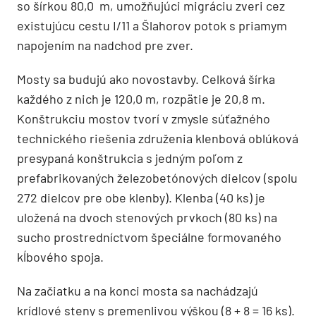
so šírkou 80,0 m, umožňujúci migráciu zveri cez
existujúcu cestu I/11 a Šlahorov potok s priamym
napojením na nadchod pre zver.
Mosty sa budujú ako novostavby. Celková šírka
každého z nich je 120,0 m, rozpätie je 20,8 m.
Konštrukciu mostov tvorí v zmysle súťažného
technického riešenia združenia klenbová oblúková
presypaná konštrukcia s jedným poľom z
prefabrikovaných železobetónových dielcov (spolu
272 dielcov pre obe klenby). Klenba (40 ks) je
uložená na dvoch stenových prvkoch (80 ks) na
sucho prostredníctvom špeciálne formovaného
kĺbového spoja.
Na začiatku a na konci mosta sa nachádzajú
krídlové steny s premenlivou výškou (8 + 8 = 16 ks).