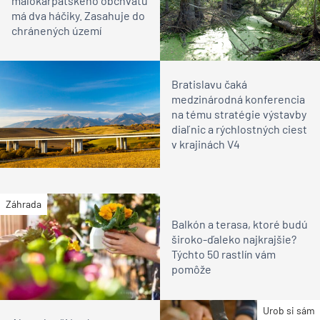
malokarpatského obchvatu
má dva háčiky. Zasahuje do
chránených území
Bratislavu čaká
medzinárodná konferencia
na tému stratégie výstavby
diaľnic a rýchlostných ciest
v krajinách V4
Záhrada
Balkón a terasa, ktoré budú
široko-ďaleko najkrajšie?
Týchto 50 rastlín vám
pomôže
Urob si sám