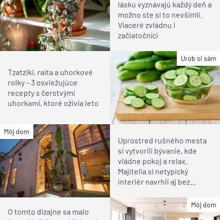
lásku vyznávajú každý deň a
možno ste si to nevšimli.
Viaceré zvládnu i
začiatočníci
Urob si sám
Tzatziki, raita a uhorkové
rolky – 3 osviežujúce
recepty s čerstvými
uhorkami, ktoré oživia leto
Môj dom
Uprostred rušného mesta
si vytvorili bývanie, kde
vládne pokoj a relax.
Majitelia si netypický
interiér navrhli aj bez
architektov
Môj dom
O tomto dizajne sa malo