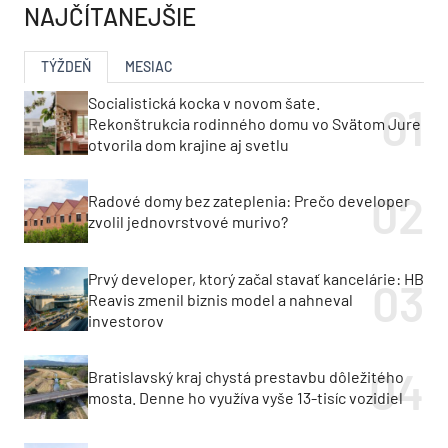
NAJČÍTANEJŠIE
TÝŽDEŇ
MESIAC
Socialistická kocka v novom šate.
Rekonštrukcia rodinného domu vo Svätom Jure
otvorila dom krajine aj svetlu
Radové domy bez zateplenia: Prečo developer
zvolil jednovrstvové murivo?
Prvý developer, ktorý začal stavať kancelárie: HB
Reavis zmenil biznis model a nahneval
investorov
Bratislavský kraj chystá prestavbu dôležitého
mosta. Denne ho využíva vyše 13-tisíc vozidiel