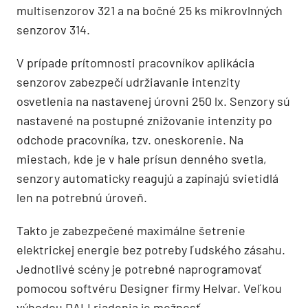
multisenzorov 321 a na bočné 25 ks mikrovlnných
senzorov 314.
V prípade prítomnosti pracovníkov aplikácia
senzorov zabezpečí udržiavanie intenzity
osvetlenia na nastavenej úrovni 250 lx. Senzory sú
nastavené na postupné znižovanie intenzity po
odchode pracovníka, tzv. oneskorenie. Na
miestach, kde je v hale prísun denného svetla,
senzory automaticky reagujú a zapínajú svietidlá
len na potrebnú úroveň.
Takto je zabezpečené maximálne šetrenie
elektrickej energie bez potreby ľudského zásahu.
Jednotlivé scény je potrebné naprogramovať
pomocou softvéru Designer firmy Helvar. Veľkou
výhodou DALI riadenia je možnosť