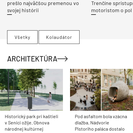
prešlo najväčšou premenou vo
Trenčíne sprístup
svojej histórii
motoristom o pol 
Všetky
Kolaudátor
ARCHITEKTÚRA
Historický park pri kaštieli
Pod asfaltom bola vzácna
v Senici ožije. Obnova
dlažba. Nádvorie
národnej kultúrnej
Pistoriho paláca dostalo