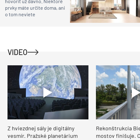
hovoriť už dávno. Niektoré
prvky máte určite doma, ani
o tom neviete
VIDEO
Z hviezdnej sály je digitálny
Rekonštrukcia Bi
vesmír. Pražské planetárium
mostov finišuje. 