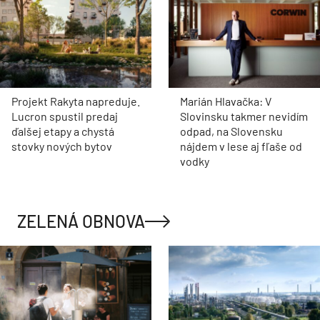
Projekt Rakyta napreduje.
Marián Hlavačka: V
Lucron spustil predaj
Slovinsku takmer nevidím
ďalšej etapy a chystá
odpad, na Slovensku
stovky nových bytov
nájdem v lese aj fľaše od
vodky
ZELENÁ OBNOVA