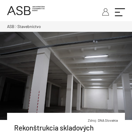
ASB
Stavebníctvo
Zdroj: DNA Slovakia
Rekonštrukcia skladových