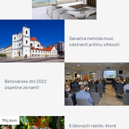
Sanačná metóda musí
odstrániť príčinu vlhkosti
Betonárske dni 2022
úspešne za nami!
Môj dom
6 izbových rastlín, ktoré