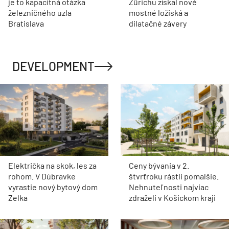
je to kapacitná otázka
Zürichu získal nové
železničného uzla
mostné ložiská a
Bratislava
dilatačné závery
DEVELOPMENT
Električka na skok, les za
Ceny bývania v 2.
rohom. V Dúbravke
štvrťroku rástli pomalšie.
vyrastie nový bytový dom
Nehnuteľnosti najviac
Zelka
zdraželi v Košickom kraji