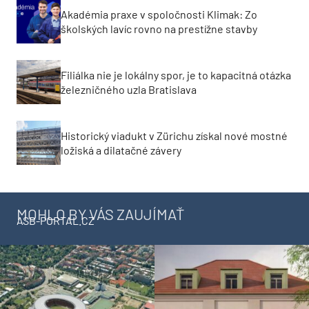
Akadémia praxe v spoločnosti Klimak: Zo
školských lavíc rovno na prestížne stavby
Filiálka nie je lokálny spor, je to kapacitná otázka
železničného uzla Bratislava
Historický viadukt v Zürichu získal nové mostné
ložiská a dilatačné závery
MOHLO BY VÁS ZAUJÍMAŤ
ASB-PORTAL.CZ