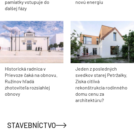
pamiatky vstupuje do
novú energiu
ďalšej fázy
Historická radnica v
Jeden z posledných
Prievoze čaká na obnovu.
svedkov starej Petržalky.
Ružinov hľadá
Získa citlivá
zhotoviteľa rozsiahlej
rekonštrukcia rodinného
obnovy
domu cenu za
architektúru?
STAVEBNÍCTVO