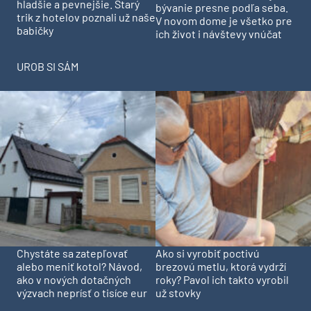
hladšie a pevnejšie. Starý
bývanie presne podľa seba.
trik z hotelov poznali už naše
V novom dome je všetko pre
babičky
ich život i návštevy vnúčat
UROB SI SÁM
Chystáte sa zatepľovať
Ako si vyrobiť poctivú
alebo meniť kotol? Návod,
brezovú metlu, ktorá vydrží
ako v nových dotačných
roky? Pavol ich takto vyrobil
výzvach neprísť o tisíce eur
už stovky