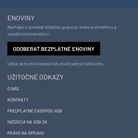
ENOVINY
Nechajte si posielať dôležité správy zo sveta architektúry a
stavebníctva emailom:
ODOBERAŤ BEZPLATNÉ ENOVINY
Odber je možné kedykoľvek zrušiť jedným kliknutím.
UŽITOČNÉ ODKAZY
O NÁS
KONTAKTY
PREDPLATNÉ ČASOPISU ASB
INZERCIA NA ASB.SK
PRÁVO NA OPRAVU