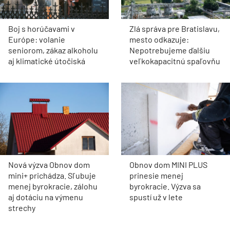
Boj s horúčavami v
Zlá správa pre Bratislavu,
Európe: volanie
mesto odkazuje:
seniorom, zákaz alkoholu
Nepotrebujeme ďalšiu
aj klimatické útočiská
veľkokapacitnú spaľovňu
Nová výzva Obnov dom
Obnov dom MINI PLUS
mini+ prichádza. Sľubuje
prinesie menej
menej byrokracie, zálohu
byrokracie. Výzva sa
aj dotáciu na výmenu
spustí už v lete
strechy