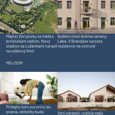
Majitel Zbrojovky se hádá s
Bydlení mezi dvěma rameny
brněnským radním. Nový
Labe. V Brandýse vyroste
stadion za Lužánkami narazil
rezidence na ostrově
na výškový limit
MÔJ DOM
Pridajte túto surovinu do
prania, obliečky budú
Deti odrástli, rodičia majú