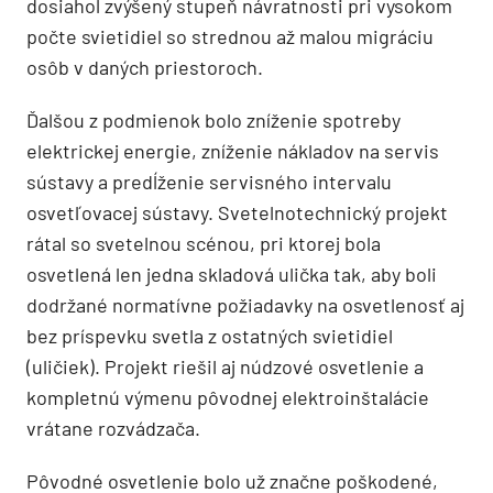
dosiahol zvýšený stupeň návratnosti pri vysokom
počte svietidiel so strednou až malou migráciu
osôb v daných priestoroch.
Ďalšou z podmienok bolo zníženie spotreby
elektrickej energie, zníženie nákladov na servis
sústavy a predĺženie servisného intervalu
osvetľovacej sústavy. Svetelnotechnický projekt
rátal so svetelnou scénou, pri ktorej bola
osvetlená len jedna skladová ulička tak, aby boli
dodržané normatívne požiadavky na osvetlenosť aj
bez príspevku svetla z ostatných svietidiel
(uličiek). Projekt riešil aj núdzové osvetlenie a
kompletnú výmenu pôvodnej elektroinštalácie
vrátane rozvádzača.
Pôvodné osvetlenie bolo už značne poškodené,