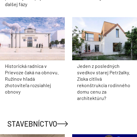
ďalšej fázy
Historická radnica v
Jeden z posledných
Prievoze čaká na obnovu.
svedkov starej Petržalky.
Ružinov hľadá
Získa citlivá
zhotoviteľa rozsiahlej
rekonštrukcia rodinného
obnovy
domu cenu za
architektúru?
STAVEBNÍCTVO