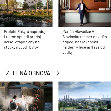
Projekt Rakyta napreduje.
Marián Hlavačka: V
Lucron spustil predaj
Slovinsku takmer nevidím
ďalšej etapy a chystá
odpad, na Slovensku
stovky nových bytov
nájdem v lese aj fľaše od
vodky
ZELENÁ OBNOVA