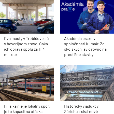
Dva mosty v Trebišove sú
Akadémia praxe v
v havarijnom stave. Čaká
spoločnosti Klimak: Zo
ich oprava spolu za 11,4
školských lavíc rovno na
mil. eur
prestížne stavby
Filiálka nie je lokálny spor,
Historický viadukt v
je to kapacitná otázka
Zürichu získal nové