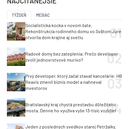
NAJČÍTANEJŠIE
TÝŽDEŇ
MESIAC
Socialistická kocka v novom šate.
Rekonštrukcia rodinného domu vo Svätom Jure
otvorila dom krajine aj svetlu
Radové domy bez zateplenia: Prečo developer
zvolil jednovrstvové murivo?
Prvý developer, ktorý začal stavať kancelárie: HB
Reavis zmenil biznis model a nahneval
investorov
Bratislavský kraj chystá prestavbu dôležitého
mosta. Denne ho využíva vyše 13-tisíc vozidiel
Jeden z posledných svedkov starej Petržalky.