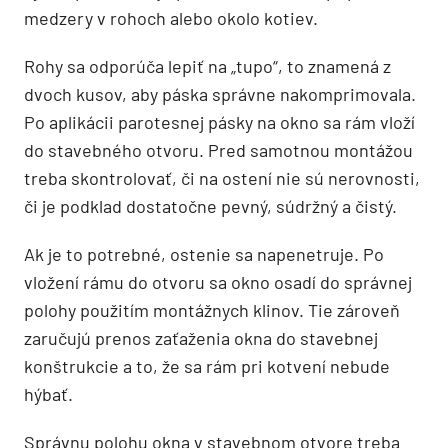
medzery v rohoch alebo okolo kotiev.
Rohy sa odporúča lepiť na „tupo“, to znamená z
dvoch kusov, aby páska správne nakomprimovala.
Po aplikácii parotesnej pásky na okno sa rám vloží
do stavebného otvoru. Pred samotnou montážou
treba skontrolovať, či na ostení nie sú nerovnosti,
či je podklad dostatočne pevný, súdržný a čistý.
Ak je to potrebné, ostenie sa napenetruje. Po
vložení rámu do otvoru sa okno osadí do správnej
polohy použitím montážnych klinov. Tie zároveň
zaručujú prenos zaťaženia okna do stavebnej
konštrukcie a to, že sa rám pri kotvení nebude
hýbať.
Správnu polohu okna v stavebnom otvore treba