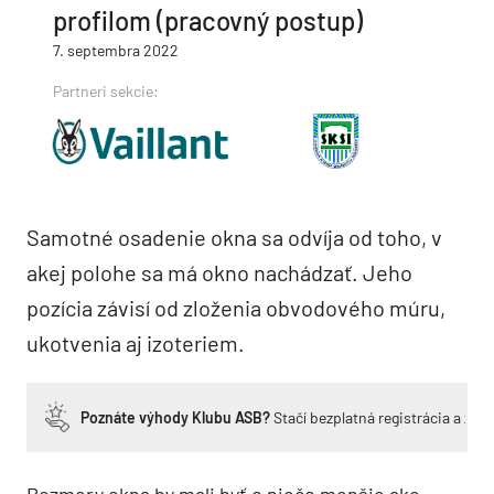
profilom (pracovný postup)
7. septembra 2022
Partneri sekcie:
Samotné osadenie okna sa odvíja od toho, v
akej polohe sa má okno nachádzať. Jeho
pozícia závisí od zloženia obvodového múru,
ukotvenia aj izoteriem.
Poznáte výhody Klubu ASB?
Stačí bezplatná registrácia a zí
Rozmery okna by mali byť o niečo menšie ako