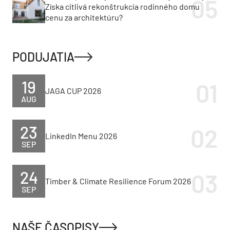
Získa citlivá rekonštrukcia rodinného domu
cenu za architektúru?
PODUJATIA
19
JAGA CUP 2026
AUG
23
LinkedIn Menu 2026
SEP
24
Timber & Climate Resilience Forum 2026
SEP
NAŠE ČASOPISY