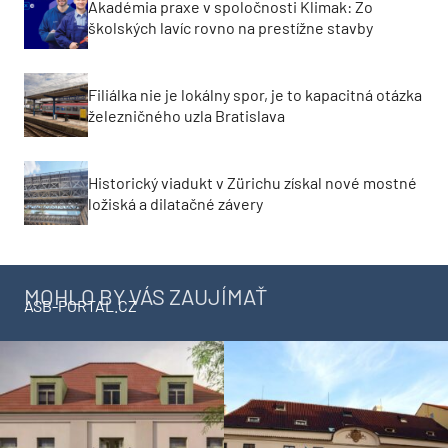
Akadémia praxe v spoločnosti Klimak: Zo
školských lavíc rovno na prestížne stavby
Filiálka nie je lokálny spor, je to kapacitná otázka
železničného uzla Bratislava
Historický viadukt v Zürichu získal nové mostné
ložiská a dilatačné závery
MOHLO BY VÁS ZAUJÍMAŤ
ASB-PORTAL.CZ