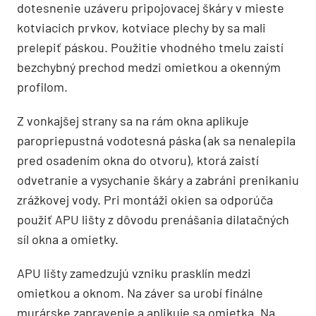
dotesnenie uzáveru pripojovacej škáry v mieste
kotviacich prvkov, kotviace plechy by sa mali
prelepiť páskou. Použitie vhodného tmelu zaistí
bezchybný prechod medzi omietkou a okenným
profilom.
Z vonkajšej strany sa na rám okna aplikuje
paropriepustná vodotesná páska (ak sa nenalepila
pred osadením okna do otvoru), ktorá zaistí
odvetranie a vysychanie škáry a zabráni prenikaniu
zrážkovej vody. Pri montáži okien sa odporúča
použiť APU lišty z dôvodu prenášania dilatačných
síl okna a omietky.
APU lišty zamedzujú vzniku prasklín medzi
omietkou a oknom. Na záver sa urobí finálne
murárske zapravenie a aplikuje sa omietka. Na