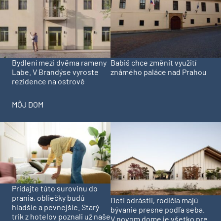
Bydlení mezi dvěma rameny
Babiš chce změnit využití
Labe. V Brandýse vyroste
známého paláce nad Prahou
rezidence na ostrově
MÔJ DOM
Pridajte túto surovinu do
prania, obliečky budú
Deti odrástli, rodičia majú
hladšie a pevnejšie. Starý
bývanie presne podľa seba.
trik z hotelov poznali už naše
V novom dome je všetko pre