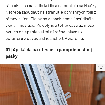
rám okna sa nasadia krídla a namontujú sa kľučky.
Netreba zabudnúť na strhnutie ochranných fólií z
rámov okien. Tie by na oknách nemali byť dlhšie
ako tri mesiace. Po uplynutí tohto času už môže
byť ich odlepenie veľmi náročné, hlavne z
exteriéru z dôvodu slnečného UV žiarenia.
01 | Aplikácia parotesnej a paropriepustnej
pásky