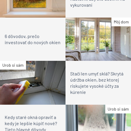
vykurovaní
Môj dom
6 dôvodov, prečo
investovať do nových okien
Urob si sám
Stačí len umyť sklá? Skrytá
údržba okien, bez ktorej
riskujete vysoké účty za
kúrenie
Urob si sám
Kedy staré okná opraviť a
kedy je lepšie kúpiť nové?
Tieto hlavné dôvody