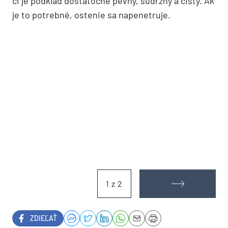
či je podklad dostatočne pevný, súdržný a čistý. Ak
je to potrebné, ostenie sa napenetruje.
1 z 2
ZDIEĽAŤ