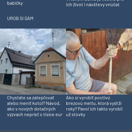
babičky
ich život i návštevy vnúčat
UROB SI SÁM
Chystáte sa zatepľovať
Ako si vyrobiť poctivú
alebo meniť kotol? Návod,
brezovú metlu, ktorá vydrží
ako v nových dotačných
roky? Pavol ich takto vyrobil
výzvach neprísť o tisíce eur
už stovky