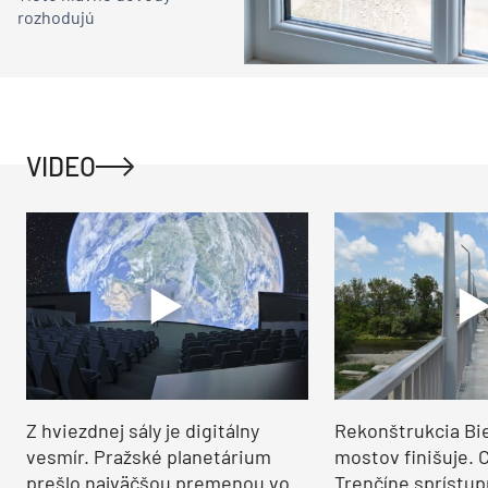
rozhodujú
VIDEO
Z hviezdnej sály je digitálny
Rekonštrukcia Bi
vesmír. Pražské planetárium
mostov finišuje. 
prešlo najväčšou premenou vo
Trenčíne sprístup