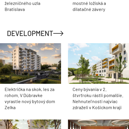
železničného uzla
mostné ložiská a
Bratislava
dilatačné závery
DEVELOPMENT
Električka na skok, les za
Ceny bývania v 2.
rohom. V Dúbravke
štvrťroku rástli pomalšie.
vyrastie nový bytový dom
Nehnuteľnosti najviac
Zelka
zdraželi v Košickom kraji