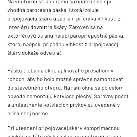
Na vnútornú stranu rámu sa opatrne nalepí
vhodná parotesná páska, ktorá izoluje
pripojovaciu škáru a zabráni prieniku vlhkosti z
interiéru dovnútra škáry. Zároveň sa na
exteriérovú stranu nalepí paropriepustná páska,
ktorá, naopak, prípadnú vlhkosť z pripojovacej
škáry dokáže odvetrať.
Pásku treba na okno aplikovať s presahom v
rohoch, aby ho bolo možné správne namontovať
do stavebného otvoru. Na rám okna sa po celom
obvode namontujú kotviace plechy. Správny počet
a umiestnenie kotviacich prvkov sú uvedené v
príslušnej norme.
Pri utesnení pripojovacej škáry komprimačnou
páskou sa táto páska nalepí na vnútornú stranu