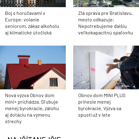
Boj s horúčavami v
Zlá správa pre Bratislavu,
Európe: volanie
mesto odkazuje:
seniorom, zákaz alkoholu
Nepotrebujeme ďalšiu
aj klimatické útočiská
veľkokapacitnú spaľovňu
Nová výzva Obnov dom
Obnov dom MINI PLUS
mini+ prichádza. Sľubuje
prinesie menej
menej byrokracie, zálohu
byrokracie. Výzva sa
aj dotáciu na výmenu
spustí už v lete
strechy