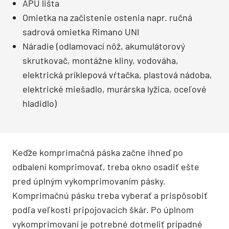
APU lišta
Omietka na začistenie ostenia napr. ručná
sadrová omietka Rimano UNI
Náradie (odlamovací nôž, akumulátorový
skrutkovač, montážne kliny, vodováha,
elektrická príklepová vŕtačka, plastová nádoba,
elektrické miešadlo, murárska lyžica, oceľové
hladidlo)
Keďže komprimačná páska začne ihneď po
odbalení komprimovať, treba okno osadiť ešte
pred úplným vykomprimovaním pásky.
Komprimačnú pásku treba vyberať a prispôsobiť
podľa veľkosti pripojovacích škár. Po úplnom
vykomprimovaní je potrebné dotmeliť prípadné