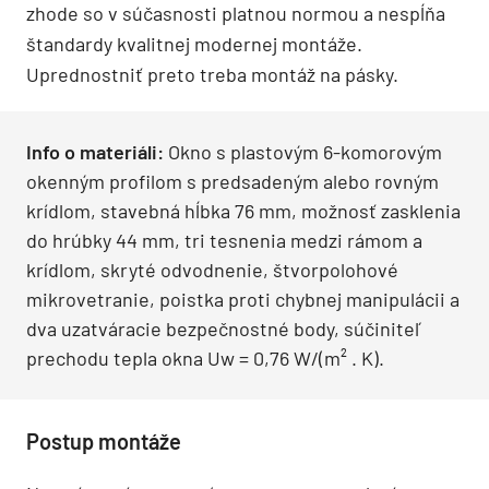
zhode so v súčasnosti platnou normou a nespĺňa
štandardy kvalitnej modernej montáže.
Uprednostniť preto treba montáž na pásky.
Info o materiáli:
Okno s plastovým 6-komorovým
okenným profilom s predsadeným alebo rovným
krídlom, stavebná hĺbka 76 mm, možnosť zasklenia
do hrúbky 44 mm, tri tesnenia medzi rámom a
krídlom, skryté odvodnenie, štvorpolohové
mikrovetranie, poistka proti chybnej manipulácii a
dva uzatváracie bezpečnostné body, súčiniteľ
prechodu tepla okna Uw = 0,76 W/(m² . K).
Postup montáže