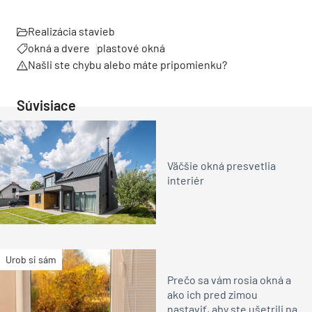
Realizácia stavieb
okná a dvere
plastové okná
Našli ste chybu alebo máte pripomienku?
Súvisiace
Väčšie okná presvetlia
interiér
Urob si sám
Prečo sa vám rosia okná a
ako ich pred zimou
nastaviť, aby ste ušetrili na