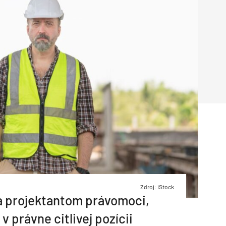
Inžinierske siete
Solárne kolektor
Interiérový dizajn
Bonusy Klubu ASB
Urbanizmus
Manažérsky k
Stavebná technika
Zdroj: iStock
ila projektantom právomoci,
 v právne citlivej pozícii