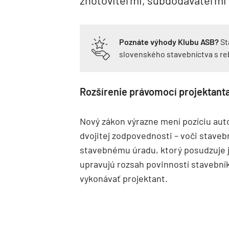
Poznáte výhody Klubu ASB?
St
slovenského stavebníctva s r
Rozšírenie právomocí projektant
Nový zákon výrazne mení pozíciu auto
dvojitej zodpovednosti – voči stavebn
stavebnému úradu, ktorý posudzuje j
upravujú rozsah povinností stavební
vykonávať projektant.