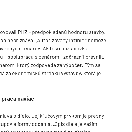
anovovali PHZ – predpokladanú hodnotu stavby.
kon nepriznáva. „Autorizovaný inžinier nemôže
avebných cenárov. Ak takú požiadavku
 – spoluprácu s cenárom,“ zdôraznil právnik.
nárom, ktorý zodpovedá za výpočet. Tým sa
edá za ekonomickú stránku výstavby, ktorá je
, práca naviac
luva o dielo. Jej kľúčovým prvkom je presný
upov a formy dodania. „Opis diela je vaším
ný, investor vás bude tlačiť do ďalších