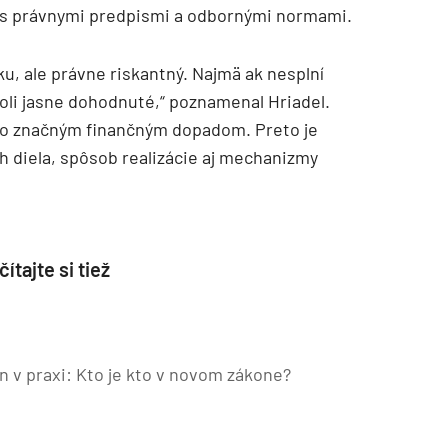
d s právnymi predpismi a odbornými normami.
ku, ale právne riskantný. Najmä ak nesplní
oli jasne dohodnuté,“ poznamenal Hriadel.
so značným finančným dopadom. Preto je
 diela, spôsob realizácie aj mechanizmy
ítajte si tiež
 v praxi: Kto je kto v novom zákone?