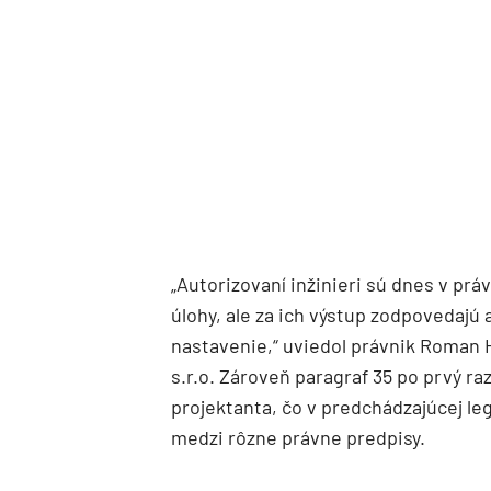
„Autorizovaní inžinieri sú dnes v práv
úlohy, ale za ich výstup zodpovedajú 
nastavenie,“ uviedol právnik Roman H
s.r.o. Zároveň paragraf 35 po prvý r
projektanta, čo v predchádzajúcej le
medzi rôzne právne predpisy.