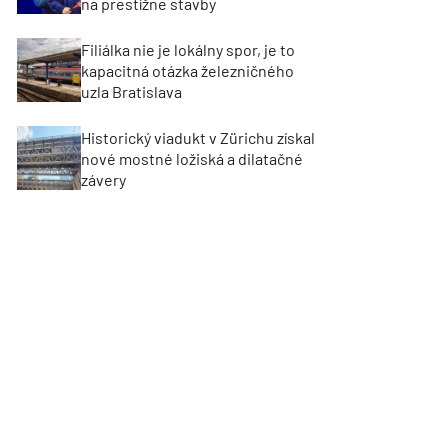
na prestížne stavby
Filiálka nie je lokálny spor, je to
kapacitná otázka železničného
uzla Bratislava
Historický viadukt v Zürichu získal
nové mostné ložiská a dilatačné
závery