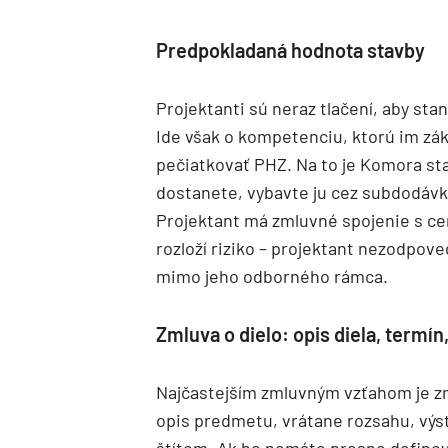
Predpokladaná hodnota stavby
Projektanti sú neraz tlačení, aby st
Ide však o kompetenciu, ktorú im zá
pečiatkovať PHZ. Na to je Komora st
dostanete, vybavte ju cez subdodávku
Projektant má zmluvné spojenie s ce
rozloží riziko – projektant nezodpov
mimo jeho odborného rámca.
Zmluva o dielo: opis diela, termín
Najčastejším zmluvným vzťahom je zm
opis predmetu, vrátane rozsahu, výst
štítom. Ak ho nemáte presne definova