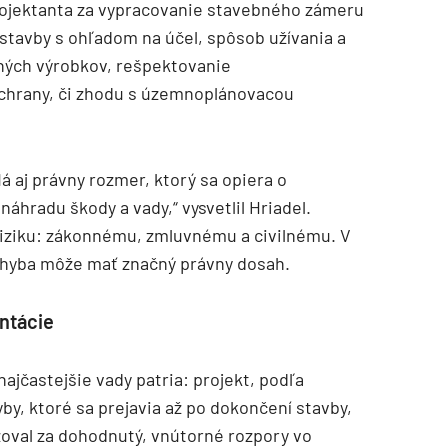
rojektanta za vypracovanie stavebného zámeru
stavby s ohľadom na účel, spôsob užívania a
ných výrobkov, rešpektovanie
 ochrany, či zhodu s územnoplánovacou
á aj právny rozmer, ktorý sa opiera o
áhradu škody a vady,“ vysvetlil Hriadel.
riziku: zákonnému, zmluvnému a civilnému. V
chyba môže mať značný právny dosah.
ntácie
najčastejšie vady patria: projekt, podľa
by, ktoré sa prejavia až po dokončení stavby,
žoval za dohodnutý, vnútorné rozpory vo