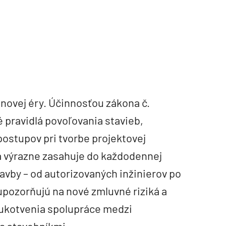
 novej éry. Účinnosťou zákona č.
é pravidlá povoľovania stavieb,
ostupov pri tvorbe projektovej
a výrazne zasahuje do každodennej
avby – od autorizovaných inžinierov po
upozorňujú na nové zmluvné riziká a
ukotvenia spolupráce medzi
a stavebníkmi.