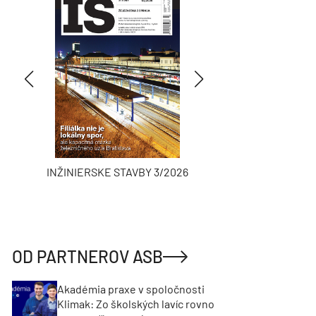
INŽINIERSKE STAVBY 3/2026
ASB
OD PARTNEROV ASB
Akadémia praxe v spoločnosti
Klimak: Zo školských lavíc rovno