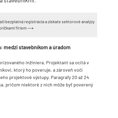
ačí bezplatná registrácia a získate sektorové analýzy
ebríčkami firiem ⟶
a: medzi stavebníkom a úradom
rizovaného inžiniera. Projektant sa ocitá v
TZB HAUSTECHNIK 3/2026
íkovi, ktorý ho poveruje, a zároveň voči
eho projektové výstupy. Paragrafy 20 až 24
ka, pričom niektoré z nich môže byť poverený