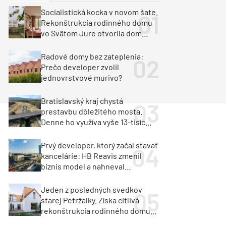
y
Klimatizácia a vetranie
Socialistická kocka v novom šate.
urz Milan Murcka
Rekonštrukcia rodinného domu
vo Svätom Jure otvorila dom
krajine aj svetlu
Radové domy bez zateplenia:
Prečo developer zvolil
jednovrstvové murivo?
Bratislavský kraj chystá
prestavbu dôležitého mosta.
Denne ho využíva vyše 13-tisíc
vozidiel
Prvý developer, ktorý začal stavať
kancelárie: HB Reavis zmenil
biznis model a nahneval
investorov
Jeden z posledných svedkov
starej Petržalky. Získa citlivá
rekonštrukcia rodinného domu
cenu za architektúru?