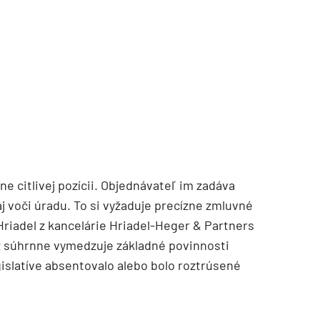
ne citlivej pozícii. Objednávateľ im zadáva
aj voči úradu. To si vyžaduje precízne zmluvné
riadel z kancelárie Hriadel-Heger & Partners
az súhrnne vymedzuje základné povinnosti
gislatíve absentovalo alebo bolo roztrúsené