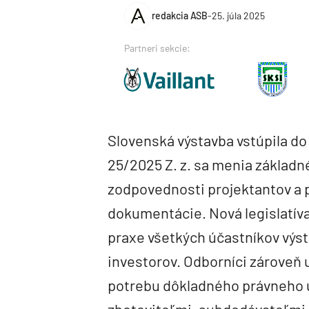
redakcia ASB
-
25. júla 2025
Partneri sekcie:
Slovenská výstavba vstúpila do
25/2025 Z. z. sa menia základn
zodpovednosti projektantov a p
dokumentácie. Nová legislatív
praxe všetkých účastníkov výst
investorov. Odborníci zároveň 
potrebu dôkladného právneho 
zhotoviteľmi, subdodávateľmi 