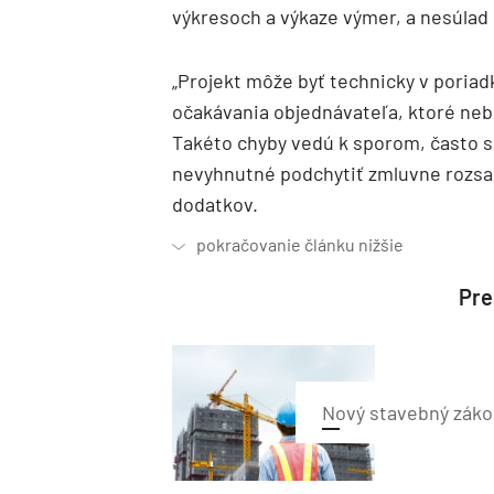
výkresoch a výkaze výmer, a nesúla
„Projekt môže byť technicky v poriad
očakávania objednávateľa, ktoré neb
Takéto chyby vedú k sporom, často 
nevyhnutné podchytiť zmluvne rozsah
dodatkov.
Preč
Nový stavebný zákon