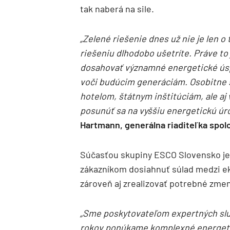
tak naberá na sile.
„Zelené riešenie dnes už nie je len o
riešeniu dlhodobo ušetríte. Práve to
dosahovať významné energetické úsp
voči budúcim generáciám. Osobitne
hotelom, štátnym inštitúciám, ale a
posunúť sa na vyššiu energetickú úro
Hartmann, generálna riaditeľka spol
Súčasťou skupiny ESCO Slovensko je
zákazníkom dosiahnuť súlad medzi 
zároveň aj zrealizovať potrebné zmen
„Sme poskytovateľom expertných služ
rokov ponúkame komplexné energetic