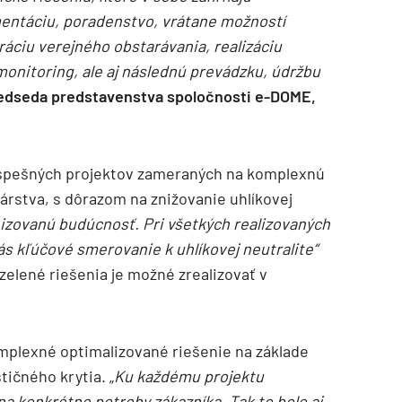
mentáciu, poradenstvo, vrátane možností
ráciu verejného obstarávania, realizáciu
onitoring, ale aj následnú prevádzku, údržbu
redseda predstavenstva spoločnosti e-DOME,
úspešných projektov zameraných na komplexnú
rstva, s dôrazom na znižovanie uhlíkovej
zovanú budúcnosť. Pri všetkých realizovaných
ás kľúčové smerovanie k uhlíkovej neutralite“
 zelené riešenia je možné zrealizovať v
mplexné optimalizované riešenie na základe
tičného krytia. „
Ku každému projektu
a konkrétne potreby zákazníka. Tak to bolo aj