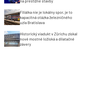
na prestížne stavby
Filiálka nie je lokálny spor, je to
kapacitná otázka železničného
uzla Bratislava
Historický viadukt v Zürichu získal
nové mostné ložiská a dilatačné
závery