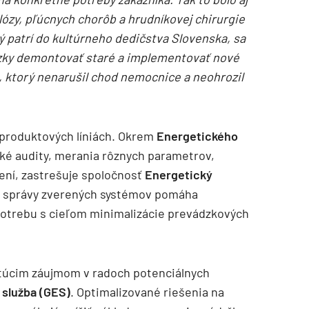
ózy, pľúcnych chorôb a hrudníkovej chirurgie
ý patrí do kultúrneho dedičstva Slovenska, sa
zky demontovať staré a implementovať nové
 ktorý nenarušil chod nemocnice a neohrozil
 produktových líniách. Okrem
Energetického
cké audity, merania rôznych parametrov,
ení, zastrešuje spoločnosť
Energetický
m správy zverených systémov pomáha
potrebu s cieľom minimalizácie prevádzkových
túcim záujmom v radoch potenciálnych
služba (GES)
. Optimalizované riešenia na