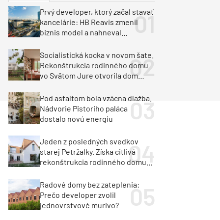
y
Klimatizácia a vetranie
Prvý developer, ktorý začal stavať
urz Milan Murcka
kancelárie: HB Reavis zmenil
biznis model a nahneval
investorov
Socialistická kocka v novom šate.
Rekonštrukcia rodinného domu
vo Svätom Jure otvorila dom
krajine aj svetlu
Pod asfaltom bola vzácna dlažba.
Nádvorie Pistoriho paláca
dostalo novú energiu
Jeden z posledných svedkov
starej Petržalky. Získa citlivá
rekonštrukcia rodinného domu
cenu za architektúru?
Radové domy bez zateplenia:
Prečo developer zvolil
jednovrstvové murivo?