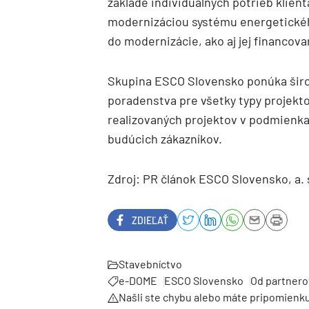
základe individuálnych potrieb klien
modernizáciou systému energetickéh
do modernizácie, ako aj jej financov
Skupina ESCO Slovensko ponúka širo
poradenstva pre všetky typy projekto
realizovaných projektov v podmienka
budúcich zákazníkov.
Zdroj: PR článok ESCO Slovensko, a. 
ZDIEĽAŤ
Stavebníctvo
e-DOME
ESCO Slovensko
Od partnero
Našli ste chybu alebo máte pripomienk