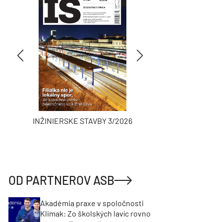
INŽINIERSKE STAVBY 3/2026
ASB
OD PARTNEROV ASB
Akadémia praxe v spoločnosti
Klimak: Zo školských lavíc rovno