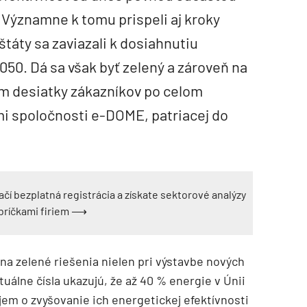
Významne k tomu prispeli aj kroky
štáty sa zaviazali k dosiahnutiu
2050. Dá sa však byť zelený a zároveň na
tom desiatky zákazníkov po celom
tmi spoločnosti e-DOME, patriacej do
ačí bezplatná registrácia a získate sektorové analýzy
ebríčkami firiem ⟶
na zelené riešenia nielen pri výstavbe nových
ktuálne čísla ukazujú, že až 40 % energie v Únii
em o zvyšovanie ich energetickej efektívnosti