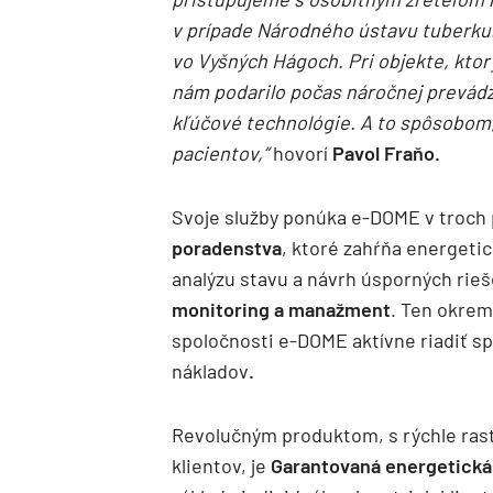
v prípade Národného ústavu tuberkul
vo Vyšných Hágoch. Pri objekte, ktor
nám podarilo počas náročnej prevád
kľúčové technológie. A to spôsobom,
pacientov,“
hovorí
Pavol Fraňo.
Svoje služby ponúka e-DOME v troch
poradenstva
, ktoré zahŕňa energeti
analýzu stavu a návrh úsporných rieš
monitoring a manažment
. Ten okre
spoločnosti e-DOME aktívne riadiť s
nákladov
.
Revolučným produktom, s rýchle ras
klientov, je
Garantovaná energetická 