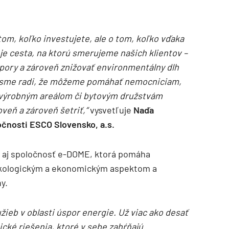
 tom, koľko investujete, ale o tom, koľko vďaka
 je cesta, na ktorú smerujeme našich klientov –
ory a zároveň znižovať environmentálny dlh
 sme radi, že môžeme pomáhať nemocniciam,
j výrobným areálom či bytovým družstvám
veň a zároveň šetriť,“
vysvetľuje
Naďa
očnosti ESCO Slovensko, a.s.
TZB HAUSTECHNIK 3/2026
 aj spoločnosť e-DOME, ktorá pomáha
ekologickým a ekonomickým aspektom a
y.
ieb v oblasti úspor energie. Už viac ako desať
ké riešenia, ktoré v sebe zahŕňajú