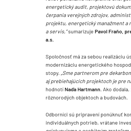
energetický audit, projektovú doku
čerpania verejných zdrojov, administ
projektu, energetický manažment a m
a servis,“
sumarizuje
Pavol Fraňo, p
a.s.
Spoločnosť má za sebou realizáciu 
modernizáciu energetického hospodá
stopy.
„Sme partnerom pre dekarboni
aj prebiehajúcich projektoch je pre n
hodnotí
Naďa Hartmann
. Ako dodala,
rôznorodých objektoch a budovách.
Odborníci sú pripravení ponúknuť ko
individuálnych potrieb, vrátane inves
pristupujeme s osobitným zreteľom n