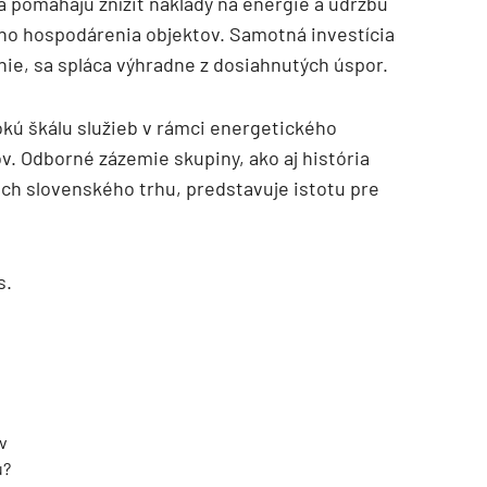
ta pomáhajú znížiť náklady na energie a údržbu
o hospodárenia objektov. Samotná investícia
anie, sa spláca výhradne z dosiahnutých úspor.
kú škálu služieb v rámci energetického
v. Odborné zázemie skupiny, ako aj história
ch slovenského trhu, predstavuje istotu pre
s.
v
u?