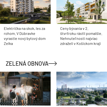
Električka na skok, les za
Ceny bývania v 2.
rohom. V Dúbravke
štvrťroku rástli pomalšie.
vyrastie nový bytový dom
Nehnuteľnosti najviac
Zelka
zdraželi v Košickom kraji
ZELENÁ OBNOVA