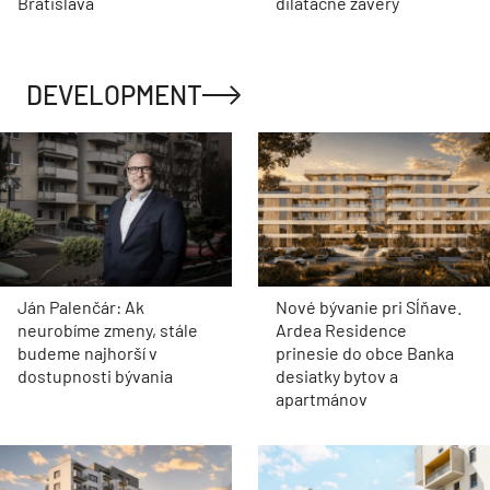
Bratislava
dilatačné závery
DEVELOPMENT
Ján Palenčár: Ak
Nové bývanie pri Sĺňave.
neurobíme zmeny, stále
Ardea Residence
budeme najhorší v
prinesie do obce Banka
dostupnosti bývania
desiatky bytov a
apartmánov