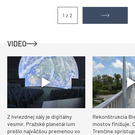
1 z 2
VIDEO
Z hviezdnej sály je digitálny
Rekonštrukcia Bi
vesmír. Pražské planetárium
mostov finišuje. 
prešlo najväčšou premenou vo
Trenčíne sprístup