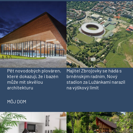
Pět novodobých plováren,
Majitel Zbrojovky se hádá s
které dokazují, že i bazén
brněnským radním. Nový
může mít skvělou
stadion za Lužánkami narazil
architekturu
na výškový limit
MÔJ DOM