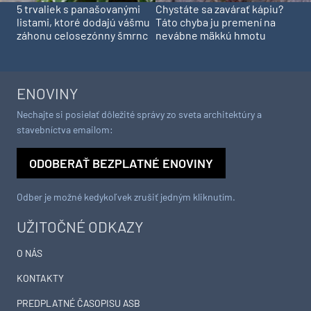
5 trvaliek s panašovanými
Chystáte sa zavárať kápiu?
listami, ktoré dodajú vášmu
Táto chyba ju premení na
záhonu celosezónny šmrnc
nevábne mäkkú hmotu
ENOVINY
Nechajte si posielať dôležité správy zo sveta architektúry a
stavebníctva emailom:
ODOBERAŤ BEZPLATNÉ ENOVINY
Odber je možné kedykoľvek zrušiť jedným kliknutím.
UŽITOČNÉ ODKAZY
O NÁS
KONTAKTY
PREDPLATNÉ ČASOPISU ASB