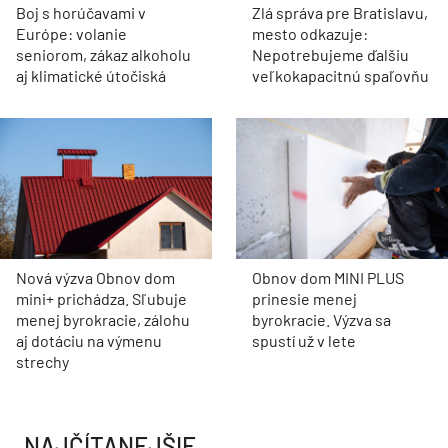
Boj s horúčavami v
Zlá správa pre Bratislavu,
Európe: volanie
mesto odkazuje:
seniorom, zákaz alkoholu
Nepotrebujeme ďalšiu
aj klimatické útočiská
veľkokapacitnú spaľovňu
Nová výzva Obnov dom
Obnov dom MINI PLUS
mini+ prichádza. Sľubuje
prinesie menej
menej byrokracie, zálohu
byrokracie. Výzva sa
aj dotáciu na výmenu
spustí už v lete
strechy
NAJČÍTANEJŠIE