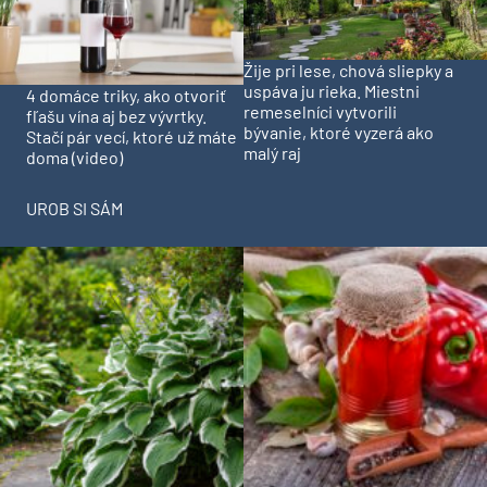
Žije pri lese, chová sliepky a
uspáva ju rieka. Miestni
4 domáce triky, ako otvoriť
remeselníci vytvorili
fľašu vína aj bez vývrtky.
bývanie, ktoré vyzerá ako
Stačí pár vecí, ktoré už máte
malý raj
doma (video)
UROB SI SÁM