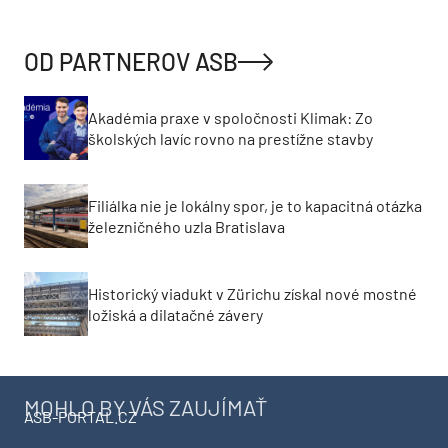
OD PARTNEROV ASB
Akadémia praxe v spoločnosti Klimak: Zo
školských lavíc rovno na prestížne stavby
Filiálka nie je lokálny spor, je to kapacitná otázka
železničného uzla Bratislava
Historický viadukt v Zürichu získal nové mostné
ložiská a dilatačné závery
MOHLO BY VÁS ZAUJÍMAŤ
ASB-PORTAL.CZ