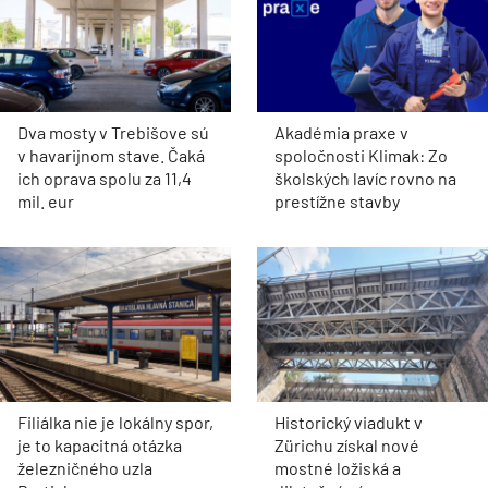
Dva mosty v Trebišove sú
Akadémia praxe v
v havarijnom stave. Čaká
spoločnosti Klimak: Zo
ich oprava spolu za 11,4
školských lavíc rovno na
mil. eur
prestížne stavby
Filiálka nie je lokálny spor,
Historický viadukt v
je to kapacitná otázka
Zürichu získal nové
železničného uzla
mostné ložiská a