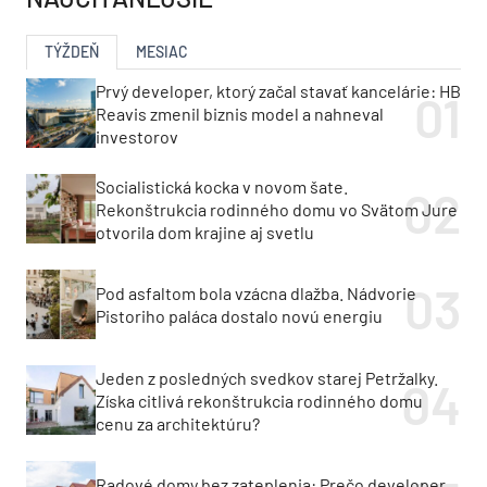
TÝŽDEŇ
MESIAC
Prvý developer, ktorý začal stavať kancelárie: HB
Reavis zmenil biznis model a nahneval
investorov
Socialistická kocka v novom šate.
Rekonštrukcia rodinného domu vo Svätom Jure
otvorila dom krajine aj svetlu
Pod asfaltom bola vzácna dlažba. Nádvorie
Pistoriho paláca dostalo novú energiu
Jeden z posledných svedkov starej Petržalky.
Získa citlivá rekonštrukcia rodinného domu
cenu za architektúru?
Radové domy bez zateplenia: Prečo developer