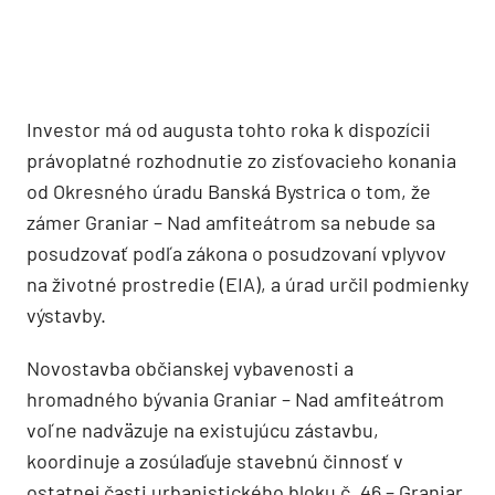
Investor má od augusta tohto roka k dispozícii
právoplatné rozhodnutie zo zisťovacieho konania
od Okresného úradu Banská Bystrica o tom, že
zámer Graniar – Nad amfiteátrom sa nebude sa
posudzovať podľa zákona o posudzovaní vplyvov
na životné prostredie (EIA), a úrad určil podmienky
výstavby.
Novostavba občianskej vybavenosti a
hromadného bývania Graniar – Nad amfiteátrom
voľne nadväzuje na existujúcu zástavbu,
koordinuje a zosúlaďuje stavebnú činnosť v
ostatnej časti urbanistického bloku č. 46 – Graniar.