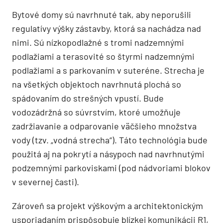
Bytové domy sú navrhnuté tak, aby neporušili
regulatívy výšky zástavby, ktorá sa nachádza nad
nimi. Sú nízkopodlažné s tromi nadzemnými
podlažiami a terasovité so štyrmi nadzemnými
podlažiami a s parkovaním v suteréne. Strecha je
na všetkých objektoch navrhnutá plochá so
spádovaním do strešných vpustí. Bude
vodozádržná so súvrstvím, ktoré umožňuje
zadržiavanie a odparovanie väčšieho množstva
vody (tzv. „vodná strecha“). Táto technológia bude
použitá aj na pokrytí a násypoch nad navrhnutými
podzemnými parkoviskami (pod nádvoriami blokov
v severnej časti).
Zároveň sa projekt výškovým a architektonickým
usporiadaním prispôsobuje blízkej komunikácii R1,