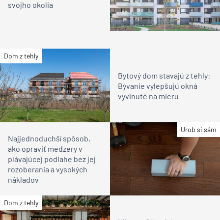
svojho okolia
Dom z tehly
Bytový dom stavajú z tehly:
Bývanie vylepšujú okná
vyvinuté na mieru
Urob si sám
Najjednoduchší spôsob,
ako opraviť medzery v
plávajúcej podlahe bez jej
rozoberania a vysokých
nákladov
Dom z tehly