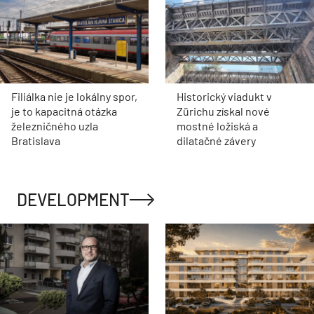
Filiálka nie je lokálny spor,
Historický viadukt v
je to kapacitná otázka
Zürichu získal nové
železničného uzla
mostné ložiská a
Bratislava
dilatačné závery
DEVELOPMENT