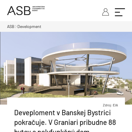
ASB
Development
Zdroj: EIA
Deveploment v Banskej Bystrici
pokračuje. V Graniari pribudne 88
bytov a polyfunkčný dom