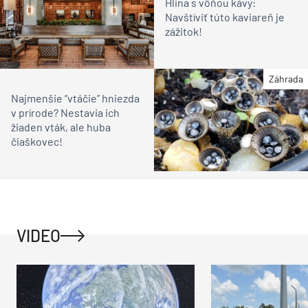
Hlina s vôňou kávy:
Navštíviť túto kaviareň je
zážitok!
Záhrada
Najmenšie “vtáčie” hniezda
v prírode? Nestavia ich
žiaden vták, ale huba
čiaškovec!
VIDEO