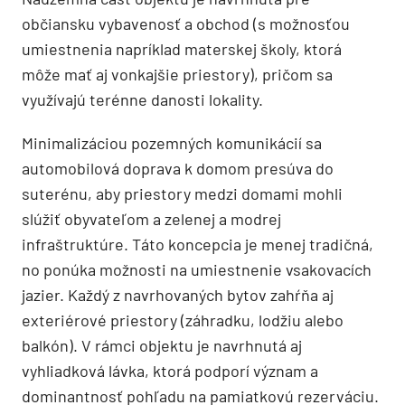
občiansku vybavenosť a obchod (s možnosťou
umiestnenia napríklad materskej školy, ktorá
môže mať aj vonkajšie priestory), pričom sa
využívajú terénne danosti lokality.
Minimalizáciou pozemných komunikácií sa
automobilová doprava k domom presúva do
suterénu, aby priestory medzi domami mohli
slúžiť obyvateľom a zelenej a modrej
infraštruktúre. Táto koncepcia je menej tradičná,
no ponúka možnosti na umiestnenie vsakovacích
jazier. Každý z navrhovaných bytov zahŕňa aj
exteriérové priestory (záhradku, lodžiu alebo
balkón). V rámci objektu je navrhnutá aj
vyhliadková lávka, ktorá podporí význam a
dominantnosť pohľadu na pamiatkovú rezerváciu.