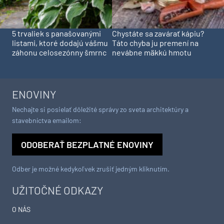
5 trvaliek s panašovanými
Chystáte sa zavárať kápiu?
listami, ktoré dodajú vášmu
Táto chyba ju premení na
záhonu celosezónny šmrnc
nevábne mäkkú hmotu
ENOVINY
Nechajte si posielať dôležité správy zo sveta architektúry a
stavebníctva emailom:
ODOBERAŤ BEZPLATNÉ ENOVINY
Odber je možné kedykoľvek zrušiť jedným kliknutím.
UŽITOČNÉ ODKAZY
O NÁS