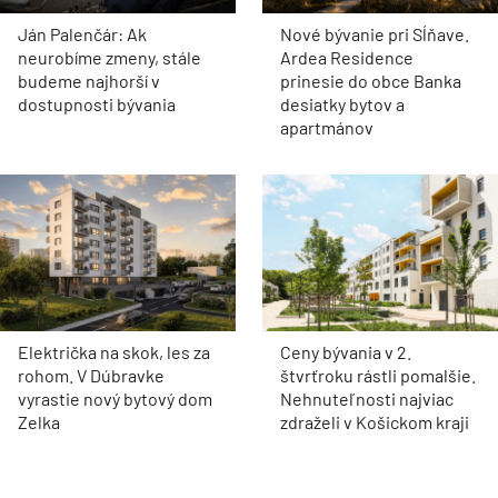
Ján Palenčár: Ak
Nové bývanie pri Sĺňave.
neurobíme zmeny, stále
Ardea Residence
budeme najhorší v
prinesie do obce Banka
dostupnosti bývania
desiatky bytov a
apartmánov
Električka na skok, les za
Ceny bývania v 2.
rohom. V Dúbravke
štvrťroku rástli pomalšie.
vyrastie nový bytový dom
Nehnuteľnosti najviac
Zelka
zdraželi v Košickom kraji