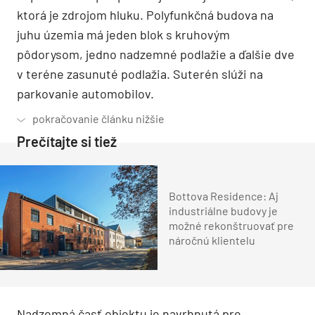
ktorá je zdrojom hluku. Polyfunkčná budova na
juhu územia má jeden blok s kruhovým
pôdorysom, jedno nadzemné podlažie a ďalšie dve
v teréne zasunuté podlažia. Suterén slúži na
parkovanie automobilov.
Prečítajte si tiež
Bottova Residence: Aj
industriálne budovy je
možné rekonštruovať pre
náročnú klientelu
Nadzemná časť objektu je navrhnutá pre