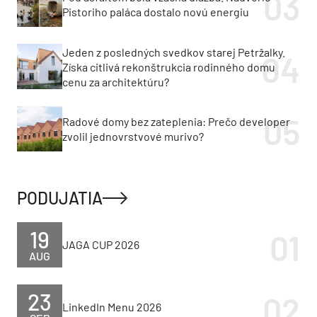
Pistoriho paláca dostalo novú energiu
Jeden z posledných svedkov starej Petržalky.
Získa citlivá rekonštrukcia rodinného domu
cenu za architektúru?
Radové domy bez zateplenia: Prečo developer
zvolil jednovrstvové murivo?
PODUJATIA
19
JAGA CUP 2026
AUG
23
LinkedIn Menu 2026