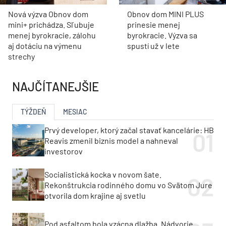
Nová výzva Obnov dom
Obnov dom MINI PLUS
mini+ prichádza. Sľubuje
prinesie menej
menej byrokracie, zálohu
byrokracie. Výzva sa
aj dotáciu na výmenu
spustí už v lete
strechy
NAJČÍTANEJŠIE
TÝŽDEŇ
MESIAC
Prvý developer, ktorý začal stavať kancelárie: HB
Reavis zmenil biznis model a nahneval
investorov
Socialistická kocka v novom šate.
Rekonštrukcia rodinného domu vo Svätom Jure
otvorila dom krajine aj svetlu
Pod asfaltom bola vzácna dlažba. Nádvorie