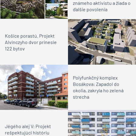
známeho aktivistu a žiada o
ďalšie povolenia
Košice porastú. Projekt
Alvinczyho dvor prinesie
122 bytov
Polyfunkčný komplex
Bosákova: Zapadol do
okolia, zakryla ho zelená
strecha
Jégého alej V: Projekt
rešpektujúci históriu