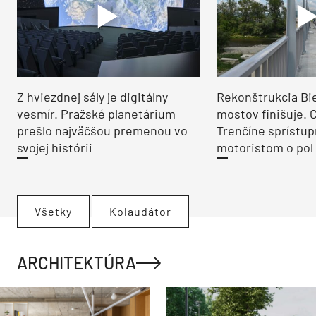
Z hviezdnej sály je digitálny
Rekonštrukcia Bi
vesmír. Pražské planetárium
mostov finišuje. 
prešlo najväčšou premenou vo
Trenčíne sprístup
svojej histórii
motoristom o pol 
Všetky
Kolaudátor
ARCHITEKTÚRA