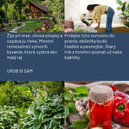
Pridajte túto surovinu do
Žije pri lese, chová sliepky a
prania, obliečky budú
uspáva ju rieka. Miestni
hladšie a pevnejšie. Starý
remeselníci vytvorili
trik z hotelov poznali už naše
bývanie, ktoré vyzerá ako
babičky
malý raj
UROB SI SÁM