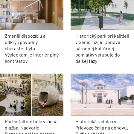
Zmenili dispozíciu a
Historický park pri kaštieli
odkryli pôvodný
v Senici ožije. Obnova
charakter bytu.
národnej kultúrnej
Výsledkom je interiér plný
pamiatky vstupuje do
kontrastov
ďalšej fázy
Pod asfaltom bola vzácna
Historická radnica v
dlažba. Nádvorie
Prievoze čaká na obnovu.
Pistoriho paláca dostalo
Ružinov hľadá