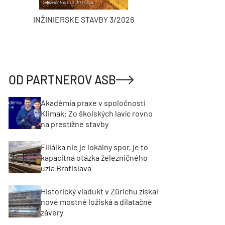
INŽINIERSKE STAVBY 3/2026
ASB
OD PARTNEROV ASB
Akadémia praxe v spoločnosti
Klimak: Zo školských lavíc rovno
na prestížne stavby
Filiálka nie je lokálny spor, je to
kapacitná otázka železničného
uzla Bratislava
Historický viadukt v Zürichu získal
nové mostné ložiská a dilatačné
závery