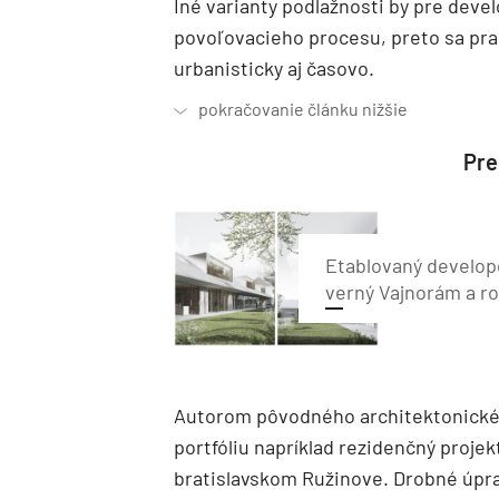
Iné varianty podlažnosti by pre deve
povoľovacieho procesu, preto sa pra
urbanisticky aj časovo.
Preč
Etablovaný develop
verný Vajnorám a ro
Autorom pôvodného architektonického
portfóliu napríklad rezidenčný proje
bratislavskom Ružinove. Drobné úprav