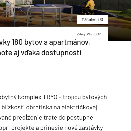
Galéria
(6)
Zdroj: VI GROUP
vky 180 bytov a apartmánov.
note aj vďaka dostupnosti
obytný komplex TRYO – trojicu bytových
blízkosti obratiska na električkovej
zované predĺženie trate do postupne
opri projekte a prinesie nové zastávky