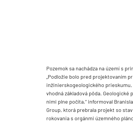
Pozemok sa nachádza na území s pri
„Podložie bolo pred projektovaním
inžinierskogeologického prieskumu, k
vhodná základová pôda. Geologické p
nimi plne počíta,“ informoval Branisl
Group, ktorá prebrala projekt so st
rokovania s orgánmi územného plánov