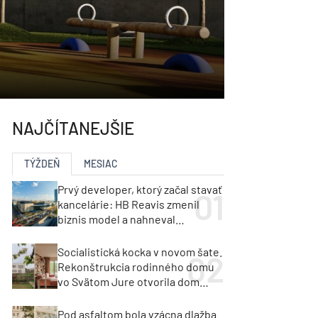
NAJČÍTANEJŠIE
TÝŽDEŇ
MESIAC
Prvý developer, ktorý začal stavať
kancelárie: HB Reavis zmenil
biznis model a nahneval
investorov
Socialistická kocka v novom šate.
Rekonštrukcia rodinného domu
vo Svätom Jure otvorila dom
krajine aj svetlu
Pod asfaltom bola vzácna dlažba.