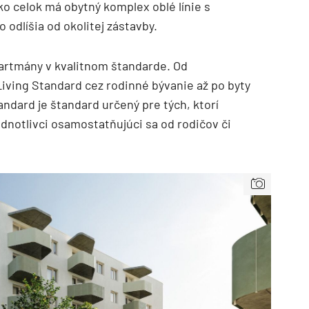
o celok má obytný komplex oblé línie s
 odlíšia od okolitej zástavby.
apartmány v kvalitnom štandarde. Od
Living Standard cez rodinné bývanie až po byty
andard je štandard určený pre tých, ktorí
ednotlivci osamostatňujúci sa od rodičov či