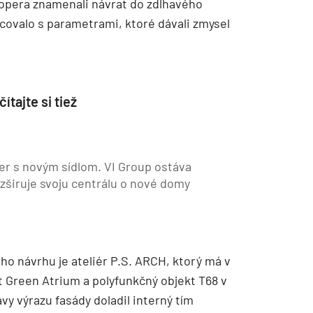
lopera znamenali návrat do zdĺhavého
covalo s parametrami, ktoré dávali zmysel
ítajte si tiež
er s novým sídlom. VI Group ostáva
zširuje svoju centrálu o nové domy
 návrhu je ateliér P.S. ARCH, ktorý má v
kt Green Atrium a polyfunkčný objekt T68 v
y výrazu fasády doladil interný tím