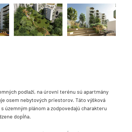
TZB HAUSTECHNIK 3/2026
mných podlaží, na úrovni terénu sú apartmány
nuje osem nebytových priestorov. Táto výšková
de s územným plánom a zodpovedajú charakteru
odzene dopĺňa.