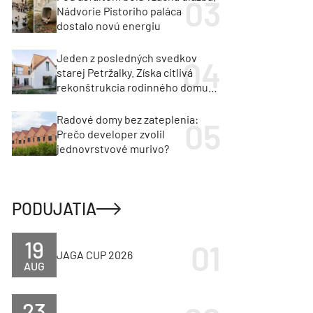
Nádvorie Pistoriho paláca
dostalo novú energiu
Jeden z posledných svedkov
starej Petržalky. Získa citlivá
rekonštrukcia rodinného domu
cenu za architektúru?
Radové domy bez zateplenia:
Prečo developer zvolil
jednovrstvové murivo?
PODUJATIA
19
JAGA CUP 2026
AUG
23