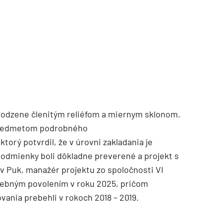
rodzene členitým reliéfom a miernym sklonom.
 predmetom podrobného
torý potvrdil, že v úrovni zakladania je
odmienky boli dôkladne preverené a projekt s
av Puk, manažér projektu zo spoločnosti VI
avebným povolením v roku 2025, pričom
ania prebehli v rokoch 2018 – 2019.