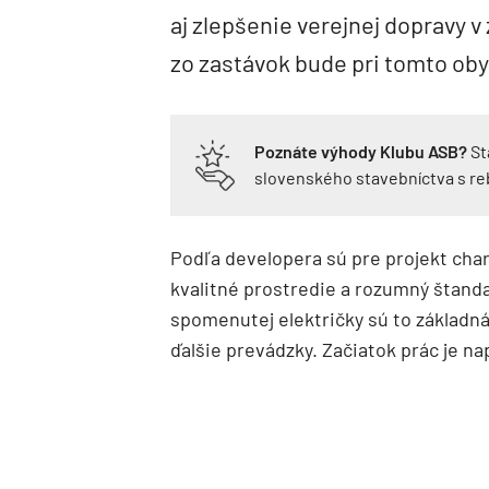
aj zlepšenie verejnej dopravy 
zo zastávok bude pri tomto o
Poznáte výhody Klubu ASB?
St
slovenského stavebníctva s r
Podľa developera sú pre projekt chara
kvalitné prostredie a rozumný štanda
spomenutej električky sú to základn
ďalšie prevádzky. Začiatok prác je na