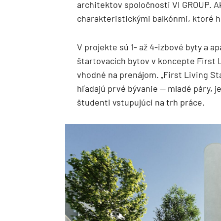
architektov spoločnosti VI GROUP. Ak
charakteristickými balkónmi, ktoré ho
V projekte sú 1- až 4-izbové byty a 
štartovacích bytov v koncepte First 
vhodné na prenájom. „First Living St
hľadajú prvé bývanie — mladé páry, j
študenti vstupujúci na trh práce.