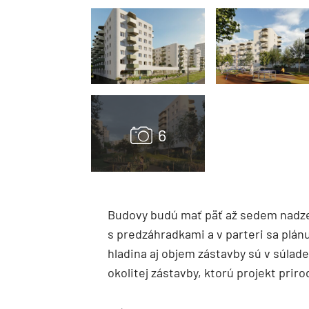
Budovy budú mať päť až sedem nadze
s predzáhradkami a v parteri sa plá
hladina aj objem zástavby sú v súla
okolitej zástavby, ktorú projekt prir