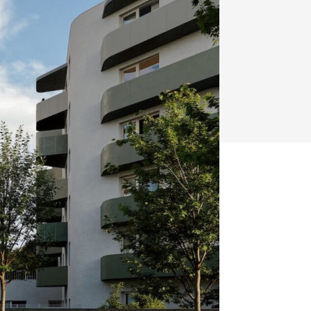
y
Klimatizácia a vetranie
urz Milan Murcka