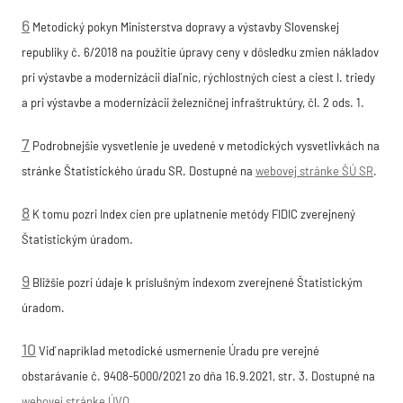
6
Metodický pokyn Ministerstva dopravy a výstavby Slovenskej
republiky č. 6/2018 na použitie úpravy ceny v dôsledku zmien nákladov
pri výstavbe a modernizácii diaľnic, rýchlostných ciest a ciest I. triedy
a pri výstavbe a modernizácii železničnej infraštruktúry, čl. 2 ods. 1.
7
Podrobnejšie vysvetlenie je uvedené v metodických vysvetlivkách na
stránke Štatistického úradu SR. Dostupné na
webovej stránke ŠÚ SR
.
8
K tomu pozri Index cien pre uplatnenie metódy FIDIC zverejnený
Štatistickým úradom.
9
Bližšie pozri údaje k príslušným indexom zverejnené Štatistickým
úradom.
10
Viď napríklad metodické usmernenie Úradu pre verejné
obstarávanie č. 9408-5000/2021 zo dňa 16.9.2021, str. 3. Dostupné na
webovej stránke ÚVO
.