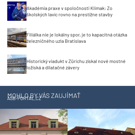
Akadémia praxe v spoločnosti Klimak: Zo
školských lavíc rovno na prestížne stavby
Filiálka nie je lokálny spor, je to kapacitná otázka
železničného uzla Bratislava
Historický viadukt v Zürichu získal nové mostné
ložiská a dilatačné závery
MOHLO BY VÁS ZAUJÍMAŤ
ASB-PORTAL.CZ