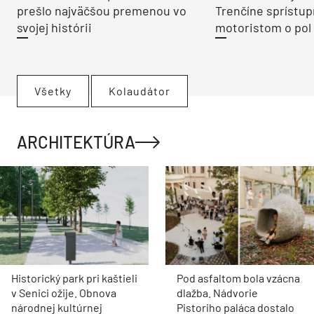
prešlo najväčšou premenou vo
Trenčíne sprístup
svojej histórii
motoristom o pol 
Všetky
Kolaudátor
ARCHITEKTÚRA
Historický park pri kaštieli
Pod asfaltom bola vzácna
v Senici ožije. Obnova
dlažba. Nádvorie
národnej kultúrnej
Pistoriho paláca dostalo