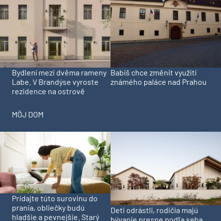
Bydlení mezi dvěma rameny
Babiš chce změnit využití
Labe. V Brandýse vyroste
známého paláce nad Prahou
rezidence na ostrově
MÔJ DOM
Pridajte túto surovinu do
prania, obliečky budú
Deti odrástli, rodičia majú
hladšie a pevnejšie. Starý
bývanie presne podľa seba.