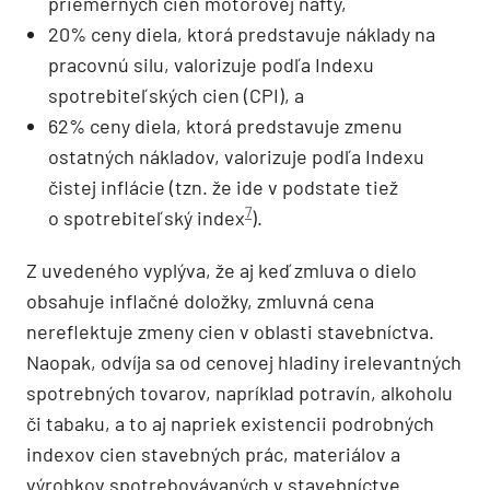
priemerných cien motorovej nafty,
20% ceny diela, ktorá predstavuje náklady na
pracovnú silu, valorizuje podľa Indexu
spotrebiteľských cien (CPI), a
62% ceny diela, ktorá predstavuje zmenu
ostatných nákladov, valorizuje podľa Indexu
čistej inflácie (tzn. že ide v podstate tiež
7
o spotrebiteľský index
).
Z uvedeného vyplýva, že aj keď zmluva o dielo
obsahuje inflačné doložky, zmluvná cena
nereflektuje zmeny cien v oblasti stavebníctva.
Naopak, odvíja sa od cenovej hladiny irelevantných
spotrebných tovarov, napríklad potravín, alkoholu
či tabaku, a to aj napriek existencii podrobných
indexov cien stavebných prác, materiálov a
výrobkov spotrebovávaných v stavebníctve.