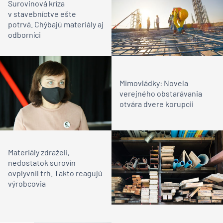
Surovinová kríza
v stavebníctve ešte
potrvá. Chýbajú materiály aj
odborníci
Mimovládky: Novela
verejného obstarávania
otvára dvere korupcii
Materiály zdraželi,
nedostatok surovín
ovplyvnil trh. Takto reagujú
výrobcovia