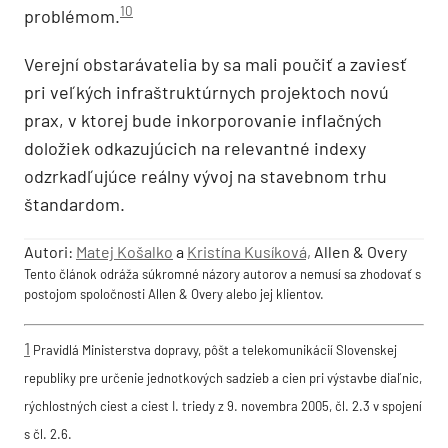
10
problémom.
Verejní obstarávatelia by sa mali poučiť a zaviesť
pri veľkých infraštruktúrnych projektoch novú
prax, v ktorej bude inkorporovanie inflačných
doložiek odkazujúcich na relevantné indexy
odzrkadľujúce reálny vývoj na stavebnom trhu
štandardom.
Autori:
Matej Košalko
a
Kristína Kusíková,
Allen & Overy
Tento článok odráža súkromné názory autorov a nemusí sa zhodovať s
postojom spoločnosti Allen & Overy alebo jej klientov.
1
Pravidlá Ministerstva dopravy, pôšt a telekomunikácií Slovenskej
republiky pre určenie jednotkových sadzieb a cien pri výstavbe diaľnic,
rýchlostných ciest a ciest I. triedy z 9. novembra 2005, čl. 2.3 v spojení
s čl. 2.6.