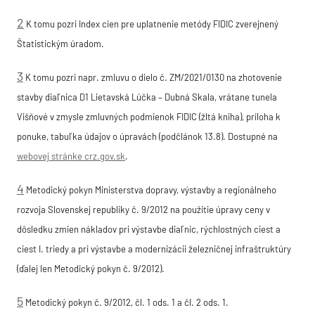
2
K tomu pozri Index cien pre uplatnenie metódy FIDIC zverejnený
Štatistickým úradom.
3
K tomu pozri napr. zmluvu o dielo č. ZM/2021/0130 na zhotovenie
stavby diaľnica D1 Lietavská Lúčka – Dubná Skala, vrátane tunela
Višňové v zmysle zmluvných podmienok FIDIC (žltá kniha), príloha k
ponuke, tabuľka údajov o úpravách (podčlánok 13.8). Dostupné na
webovej stránke crz.gov.sk
.
4
Metodický pokyn Ministerstva dopravy, výstavby a regionálneho
rozvoja Slovenskej republiky č. 9/2012 na použitie úpravy ceny v
dôsledku zmien nákladov pri výstavbe diaľnic, rýchlostných ciest a
ciest I. triedy a pri výstavbe a modernizácii železničnej infraštruktúry
(ďalej len Metodický pokyn č. 9/2012).
5
Metodický pokyn č. 9/2012, čl. 1 ods. 1 a čl. 2 ods. 1.