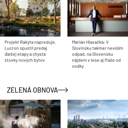
Projekt Rakyta napreduje.
Marián Hlavačka: V
Lucron spustil predaj
Slovinsku takmer nevidím
ďalšej etapy a chystá
odpad, na Slovensku
stovky nových bytov
nájdem v lese aj fľaše od
vodky
ZELENÁ OBNOVA