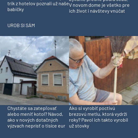
trik z hotelov poznali už naše
V novom dome je všetko pre
babičky
ich život i návštevy vnúčat
UROB SI SÁM
Chystáte sa zatepľovať
Ako si vyrobiť poctivú
alebo meniť kotol? Návod,
brezovú metlu, ktorá vydrží
ako v nových dotačných
roky? Pavol ich takto vyrobil
výzvach neprísť o tisíce eur
už stovky