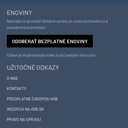
ENOVINY
Nechajte si posielať dôležité správy zo sveta architektúry a
stavebníctva emailom:
ODOBERAŤ BEZPLATNÉ ENOVINY
Odber je možné kedykoľvek zrušiť jedným kliknutím.
UŽITOČNÉ ODKAZY
O NÁS
KONTAKTY
PREDPLATNÉ ČASOPISU ASB
INZERCIA NA ASB.SK
PRÁVO NA OPRAVU