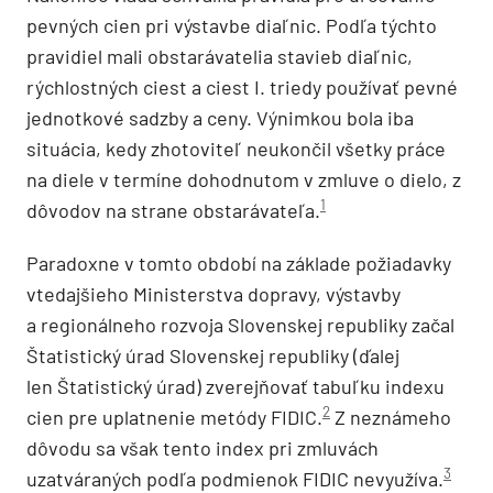
pevných cien pri výstavbe diaľnic. Podľa týchto
pravidiel mali obstarávatelia stavieb diaľnic,
rýchlostných ciest a ciest I. triedy používať pevné
jednotkové sadzby a ceny. Výnimkou bola iba
situácia, kedy zhotoviteľ neukončil všetky práce
na diele v termíne dohodnutom v zmluve o dielo, z
1
dôvodov na strane obstarávateľa.
Paradoxne v tomto období na základe požiadavky
vtedajšieho Ministerstva dopravy, výstavby
a regionálneho rozvoja Slovenskej republiky začal
Štatistický úrad Slovenskej republiky (ďalej
len Štatistický úrad) zverejňovať tabuľku indexu
2
cien pre uplatnenie metódy FIDIC.
Z neznámeho
dôvodu sa však tento index pri zmluvách
3
uzatváraných podľa podmienok FIDIC nevyužíva.