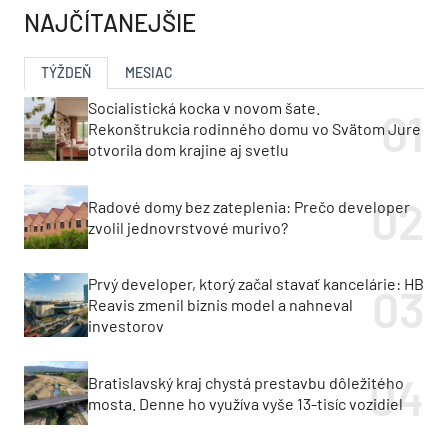
NAJČÍTANEJŠIE
TÝŽDEŇ
MESIAC
Socialistická kocka v novom šate.
Rekonštrukcia rodinného domu vo Svätom Jure
otvorila dom krajine aj svetlu
Radové domy bez zateplenia: Prečo developer
zvolil jednovrstvové murivo?
Prvý developer, ktorý začal stavať kancelárie: HB
Reavis zmenil biznis model a nahneval
investorov
Bratislavský kraj chystá prestavbu dôležitého
mosta. Denne ho využíva vyše 13-tisíc vozidiel