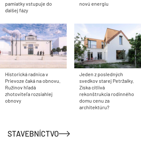
pamiatky vstupuje do
novú energiu
ďalšej fázy
Historická radnica v
Jeden z posledných
Prievoze čaká na obnovu.
svedkov starej Petržalky.
Ružinov hľadá
Získa citlivá
zhotoviteľa rozsiahlej
rekonštrukcia rodinného
obnovy
domu cenu za
architektúru?
STAVEBNÍCTVO