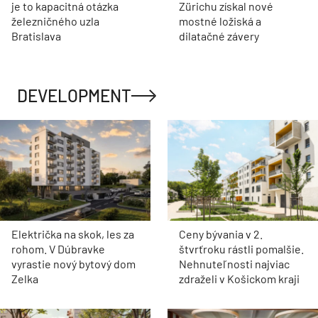
je to kapacitná otázka
Zürichu získal nové
železničného uzla
mostné ložiská a
Bratislava
dilatačné závery
DEVELOPMENT
Električka na skok, les za
Ceny bývania v 2.
rohom. V Dúbravke
štvrťroku rástli pomalšie.
vyrastie nový bytový dom
Nehnuteľnosti najviac
Zelka
zdraželi v Košickom kraji