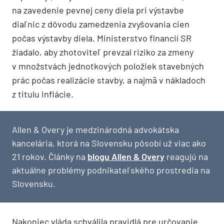
na zavedenie pevnej ceny diela pri výstavbe
diaľnic z dôvodu zamedzenia zvyšovania cien
počas výstavby diela. Ministerstvo financií SR
žiadalo, aby zhotoviteľ prevzal riziko za zmeny
v množstvách jednotkových položiek stavebných
prác počas realizácie stavby, a najmä v nákladoch
z titulu inflácie.
Allen & Overy je medzinárodná advokátska
kancelária, ktorá na Slovensku pôsobí už viac ako
21 rokov. Články na
blogu Allen & Overy
reagujú na
aktuálne problémy podnikateľského prostredia na
Slovensku.
Nakoniec vláda schválila pravidlá pre určovanie