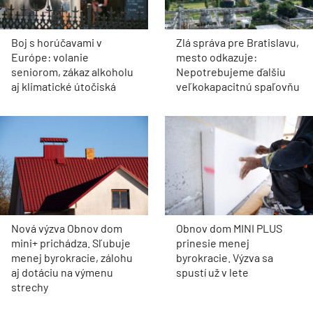
Boj s horúčavami v
Zlá správa pre Bratislavu,
Európe: volanie
mesto odkazuje:
seniorom, zákaz alkoholu
Nepotrebujeme ďalšiu
aj klimatické útočiská
veľkokapacitnú spaľovňu
Nová výzva Obnov dom
Obnov dom MINI PLUS
mini+ prichádza. Sľubuje
prinesie menej
menej byrokracie, zálohu
byrokracie. Výzva sa
aj dotáciu na výmenu
spustí už v lete
strechy