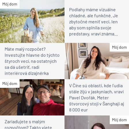
Môj dom
Podlahy máme vizuálne
chladné, ale funkčné. Je
zbytočné meniť veci, len
aby som splnila svoje
predstavy, vraví známa
vinárka
Môj dom
Máte malý rozpočet?
Investujte hlavne do týchto
štyroch vecí, na ostatných
sa dá ušetriť, radí
interiérová dizajnérka
Môj dom
V Číne sú oblasti, kde ľudia
stále žijú v jaskyniach, vraví
Pavel Dvořák. Meter
štvorcový stojí v Šanghaji aj
8 000 eur
Môj dom
Zariaďujete s malým
rozpočtom? Takto viete