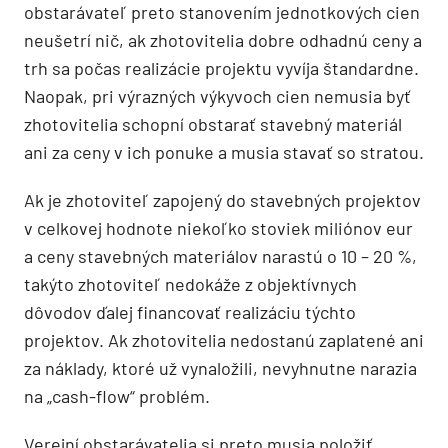
obstarávateľ preto stanovením jednotkových cien
neušetrí nič, ak zhotovitelia dobre odhadnú ceny a
trh sa počas realizácie projektu vyvíja štandardne.
Naopak, pri výrazných výkyvoch cien nemusia byť
zhotovitelia schopní obstarať stavebný materiál
ani za ceny v ich ponuke a musia stavať so stratou.
Ak je zhotoviteľ zapojený do stavebných projektov
v celkovej hodnote niekoľko stoviek miliónov eur
a ceny stavebných materiálov narastú o 10 – 20 %,
takýto zhotoviteľ nedokáže z objektívnych
dôvodov ďalej financovať realizáciu týchto
projektov. Ak zhotovitelia nedostanú zaplatené ani
za náklady, ktoré už vynaložili, nevyhnutne narazia
na „cash-flow“ problém.
Verejní obstarávatelia si preto musia položiť