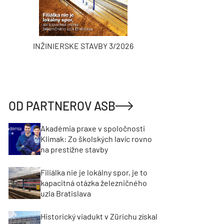
INŽINIERSKE STAVBY 3/2026
ASB
OD PARTNEROV ASB
Akadémia praxe v spoločnosti
Klimak: Zo školských lavíc rovno
na prestížne stavby
Filiálka nie je lokálny spor, je to
kapacitná otázka železničného
uzla Bratislava
Historický viadukt v Zürichu získal