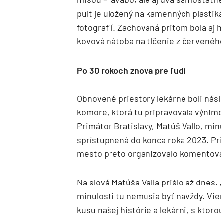
pult je uložený na kamenných plastik
fotografií. Zachovaná pritom bola aj 
kovová nátoba na tlčenie z červené
Po 30 rokoch znova pre ľudí
Obnovené priestory lekárne boli nás
komore, ktorá tu pripravovala výnim
Primátor Bratislavy, Matúš Vallo, min
sprístupnená do konca roka 2023. Prip
mesto preto organizovalo komentova
Na slová Matúša Valla prišlo až dnes.
minulosti tu nemusia byť navždy. Viem
kusu našej histórie a lekárni, s ktorou