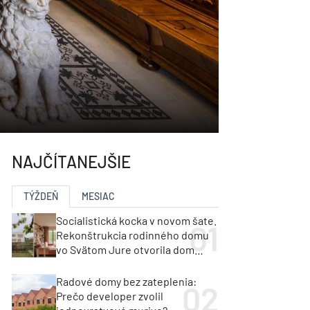
NAJČÍTANEJŠIE
TÝŽDEŇ
MESIAC
Socialistická kocka v novom šate.
Rekonštrukcia rodinného domu
vo Svätom Jure otvorila dom
krajine aj svetlu
Radové domy bez zateplenia:
Prečo developer zvolil