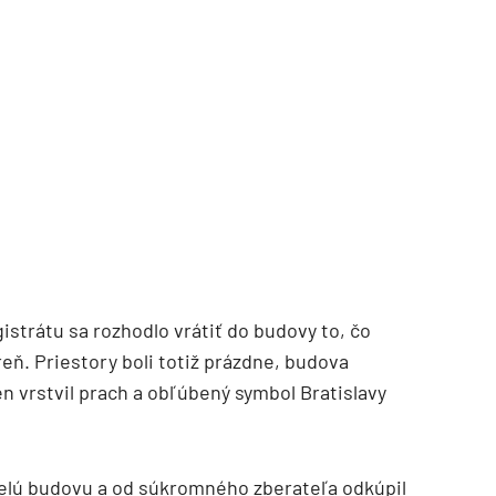
strátu sa rozhodlo vrátiť do budovy to, čo
eň. Priestory boli totiž prázdne, budova
en vrstvil prach a obľúbený symbol Bratislavy
 celú budovu a od súkromného zberateľa odkúpil