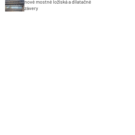
nové mostné ložiská a dilatačné
závery