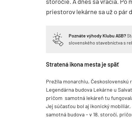
storočie. A dnes sa vracia. P
priestorov lekárne sa už o pár d
Poznáte výhody Klubu ASB?
St
slovenského stavebníctva s r
Stratená ikona mesta je späť
Prežila monarchiu, Československú re
Legendárna budova Lekárne u Salvator
pričom
samotná lekáreň tu fungovala
Jej súčasťou bol aj ikonický mobiliár,
samotná budova – v 18. storočí, pričom