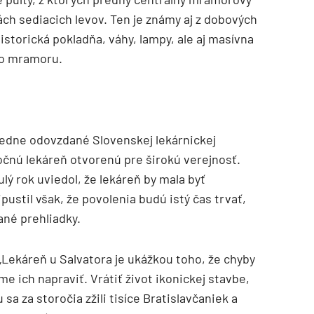
ách sediacich levov. Ten je známy aj z dobových
historická pokladňa, váhy, lampy, ale aj masívna
ho mramoru.
ledne odovzdané Slovenskej lekárnickej
očnú lekáreň otvorenú pre širokú verejnosť.
ulý rok uviedol,
že lekáreň by mala byť
ustil však, že povolenia budú istý čas trvať,
né prehliadky.
„
Lekáreň u Salvatora je ukážkou toho, že chyby
e ich napraviť. Vrátiť život ikonickej stavbe,
 sa za storočia zžili tisíce Bratislavčaniek a