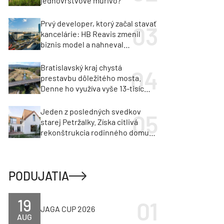
jednovrstvové murivo?
Prvý developer, ktorý začal stavať
kancelárie: HB Reavis zmenil
biznis model a nahneval
investorov
Bratislavský kraj chystá
prestavbu dôležitého mosta.
Denne ho využíva vyše 13-tisíc
vozidiel
Jeden z posledných svedkov
starej Petržalky. Získa citlivá
rekonštrukcia rodinného domu
cenu za architektúru?
PODUJATIA
19
JAGA CUP 2026
AUG