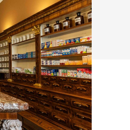
y
Klimatizácia a vetranie
urz Milan Murcka