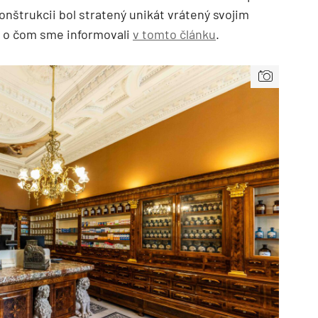
konštrukcii bol stratený unikát vrátený svojim
, o čom sme informovali
v tomto článku
.
TZB HAUSTECHNIK 3/2026