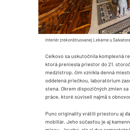
Interiér zrekonštruovanej Lekárne u Salvator
Celkovo sa uskutočnila komplexná re
ktorá preniesla priestor do 21. stor
medzistrop, čím vznikla denná miestn
oddelená priečkou, laboratórium zas
stena. Okrem dispozičných zmien sa 
práce, ktoré súviseli najmä s obnovo
Punc originality vrátili priestoru aj 
mobiliár. Jeho súčasťou je aj kame
misou – lavabo, ale aj dva samostatn