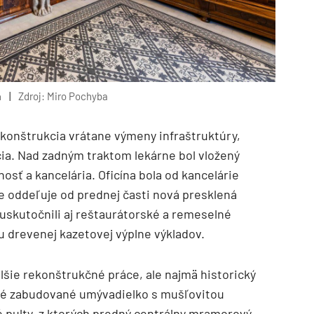
a
|
Zdroj: Miro Pochyba
konštrukcia vrátane výmeny infraštruktúry,
očia. Nad zadným traktom lekárne bol vložený
osť a kancelária. Oficína bola od kancelárie
e oddeľuje od prednej časti nová presklená
uskutočnili aj reštaurátorské a remeselné
u drevenej kazetovej výplne výkladov.
ďalšie rekonštrukčné práce, ale najmä historický
nné zabudované umývadielko s mušľovitou
é pulty, z ktorých predný centrálny mramorový