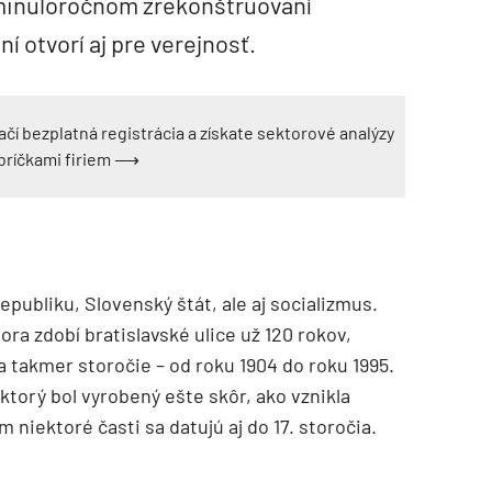
o minuloročnom zrekonštruovaní
ní otvorí aj pre verejnosť.
ačí bezplatná registrácia a získate sektorové analýzy
ebríčkami firiem ⟶
publiku, Slovenský štát, ale aj socializmus.
a zdobí bratislavské ulice už 120 rokov,
 takmer storočie – od roku 1904 do roku 1995.
 ktorý bol vyrobený ešte skôr, ako vznikla
 niektoré časti sa datujú aj do 17. storočia.