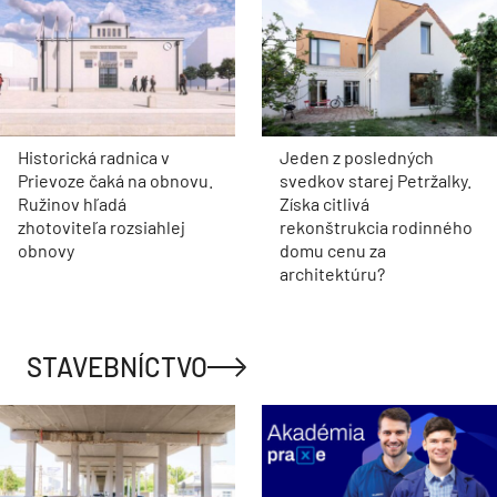
Historická radnica v
Jeden z posledných
Prievoze čaká na obnovu.
svedkov starej Petržalky.
Ružinov hľadá
Získa citlivá
zhotoviteľa rozsiahlej
rekonštrukcia rodinného
obnovy
domu cenu za
architektúru?
STAVEBNÍCTVO