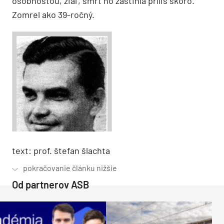
osobnosťou, žiaľ, smrť ho zastihla príliš skoro.
Zomrel ako 39-ročný.
text: prof. štefan šlachta
Od partnerov ASB