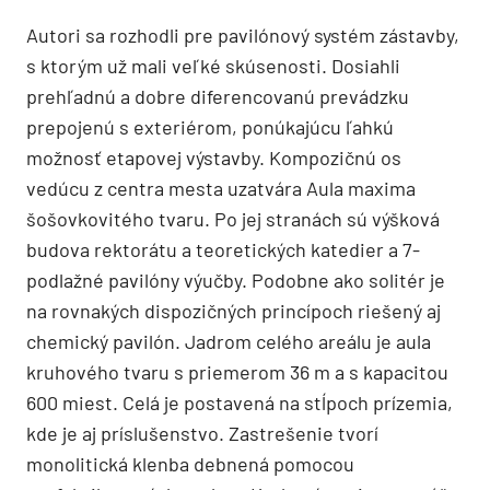
Autori sa rozhodli pre pavilónový systém zástavby,
s ktorým už mali veľké skúsenosti. Dosiahli
prehľadnú a dobre diferencovanú prevádzku
prepojenú s exteriérom, ponúkajúcu ľahkú
možnosť etapovej výstavby. Kompozičnú os
vedúcu z centra mesta uzatvára Aula maxima
šošovkovitého tvaru. Po jej stranách sú výšková
budova rektorátu a teoretických katedier a 7-
podlažné pavilóny výučby. Podobne ako solitér je
na rovnakých dispozičných princípoch riešený aj
chemický pavilón. Jadrom celého areálu je aula
kruhového tvaru s priemerom 36 m a s kapacitou
600 miest. Celá je postavená na stĺpoch prízemia,
kde je aj príslušenstvo. Zastrešenie tvorí
monolitická klenba debnená pomocou