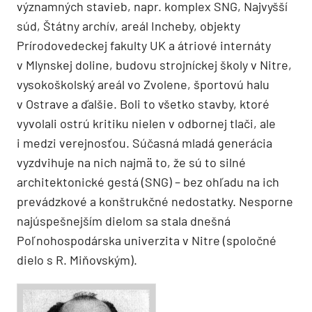
významných stavieb, napr. komplex SNG, Najvyšší
súd, Štátny archív, areál Incheby, objekty
Prírodovedeckej fakulty UK a átriové internáty
v Mlynskej doline, budovu strojníckej školy v Nitre,
vysokoškolský areál vo Zvolene, športovú halu
v Ostrave a ďalšie. Boli to všetko stavby, ktoré
vyvolali ostrú kritiku nielen v odbornej tlači, ale
i medzi verejnosťou. Súčasná mladá generácia
vyzdvihuje na nich najmä to, že sú to silné
architektonické gestá (SNG) – bez ohľadu na ich
prevádzkové a konštrukčné nedostatky. Nesporne
najúspešnejším dielom sa stala dnešná
Poľnohospodárska univerzita v Nitre (spoločné
dielo s R. Miňovským).