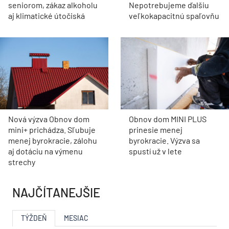
aj klimatické útočiská
veľkokapacitnú spaľovňu
Nová výzva Obnov dom
Obnov dom MINI PLUS
mini+ prichádza. Sľubuje
prinesie menej
menej byrokracie, zálohu
byrokracie. Výzva sa
aj dotáciu na výmenu
spustí už v lete
strechy
NAJČÍTANEJŠIE
TÝŽDEŇ
MESIAC
Socialistická kocka v novom šate.