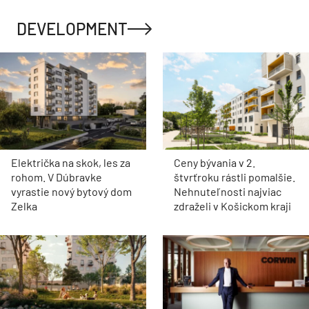
DEVELOPMENT
Električka na skok, les za
Ceny bývania v 2.
rohom. V Dúbravke
štvrťroku rástli pomalšie.
vyrastie nový bytový dom
Nehnuteľnosti najviac
Zelka
zdraželi v Košickom kraji