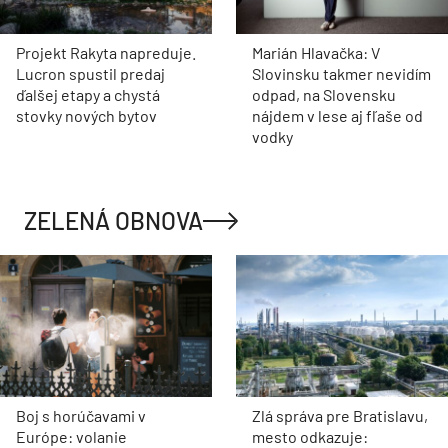
Projekt Rakyta napreduje.
Marián Hlavačka: V
Lucron spustil predaj
Slovinsku takmer nevidím
ďalšej etapy a chystá
odpad, na Slovensku
stovky nových bytov
nájdem v lese aj fľaše od
vodky
ZELENÁ OBNOVA
Boj s horúčavami v
Zlá správa pre Bratislavu,
Európe: volanie
mesto odkazuje:
seniorom, zákaz alkoholu
Nepotrebujeme ďalšiu