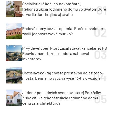
Rekonštrukcia rodinného domu vo Svätom Jure
otvorila dom krajine aj svetlu
Radové domy bez zateplenia: Prečo developer
zvolil jednovrstvové murivo?
Prvý developer, ktorý začal stavať kancelárie: HB
Reavis zmenil biznis model a nahneval
investorov
Bratislavský kraj chystá prestavbu dôležitého
mosta. Denne ho využíva vyše 13-tisíc vozidiel
Jeden z posledných svedkov starej Petržalky.
Získa citlivá rekonštrukcia rodinného domu
cenu za architektúru?