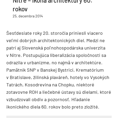
Nitre – ikona architektúry 60.
rokov
25. decembra 2014
Šesťdesiate roky 20. storočia priniesli viacero
veľmi dobrých architektonických diel. Medzi ne
patrí aj Slovenská poľnohospodárska univerzita
v Nitre. Postupujúca liberalizácia spoločnosti sa
odrazila v urbanizme, no najmä v architektúre.
Pamätník SNP v Banskej Bystrici, Krematórium
v Bratislave, žilinská plaváreň, hotely vo Vysokých
Tatrách, Kosodrevina na Chopku, niektoré
zotavovne ROH a liečebné ústavy sú dielami, ktoré
vzbudzovali obdiv a pozornosť. Hľadanie
ikonického diela 60. rokov bolo preto zložité.