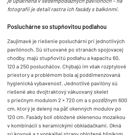
je uplatnená v sedempodlažných pavilónoch – na
fotografii je detail rastra ich fasády s balkónmi.
Posluchárne so stupňovitou podlahou
Zaujímavé je riešenie posluchární pri jednotlivých
pavilónoch. Sú situované po stranách spojovacej
chodby, majú stupňovitú podlahu a kapacitu 60,
120 a 250 poslucháčov. Chýbajú im však rozptylové
priestory a problémom bola aj poddimenzovaná
hygienická vybavenosť. Jednotlivé pavilóny sú
riešené ako dvojtraktový vákuovaný skelet
s priečnym modulom 2 × 720 cm a s pozdĺžnym 600
cm, ktorý je delený na päť okenných modulov po
120 cm. Fasády boli obložené sklenenou mozaikou
v kombinácii s keramickými obkladačkami. Okná
sú kovové a z vonkajšej strany obložené hliníkom.