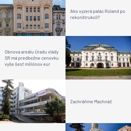
Ako vyzerá palác Roland po
rekonštrukcii?
Obnova areálu Úradu vlády
SR má predbežne cenovku
vyše šesť miliónov eur
Zachráňme Machnáč