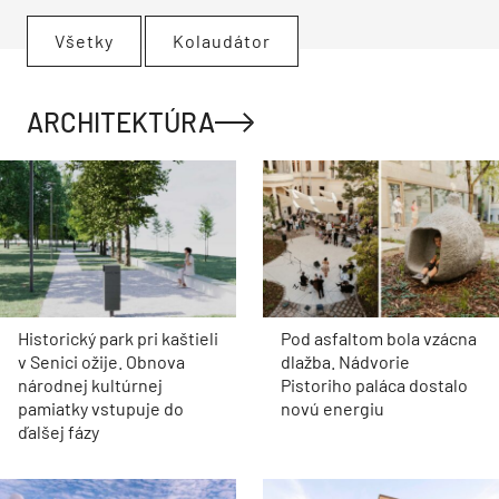
Všetky
Kolaudátor
ARCHITEKTÚRA
Historický park pri kaštieli
Pod asfaltom bola vzácna
v Senici ožije. Obnova
dlažba. Nádvorie
národnej kultúrnej
Pistoriho paláca dostalo
pamiatky vstupuje do
novú energiu
ďalšej fázy