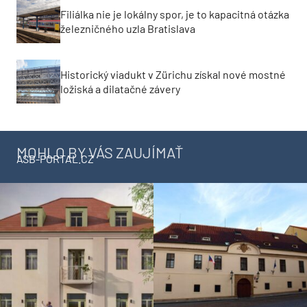
železničného uzla Bratislava
Historický viadukt v Zürichu získal nové mostné
ložiská a dilatačné závery
MOHLO BY VÁS ZAUJÍMAŤ
ASB-PORTAL.CZ