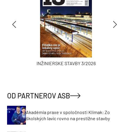
INŽINIERSKE STAVBY 3/2026
OD PARTNEROV ASB
Akadémia praxe v spoločnosti Klimak: Zo
školských lavíc rovno na prestížne stavby
Filiálka nie je lokálny spor, je to kapacitná otázka