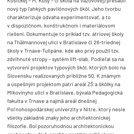
Košickej – M. Kusý – či škola na Vazovovej) presadil
nový typ ľahkých pavilónových škôl. Jeho tvorbu
charakterizuje odvaha experimentovať, a to
v dispozičnom, konštrukčnom i materiálovom
riešení. Dokumentuje to príklad tzv. átriovej školy
na Thälmannovej ulici v Bratislave či 26-triednej
školy v Trnave-Tulipáne, kde ako prvý použil tzv.
zdvihnuté stropy – systém lift-slab. Podieľal sa na
vytvorení projektov typových škôl, ktorých bolo na
Slovensku realizovaných približne 50. K známym
a úspešným projektom patrí areál ZŠ a škôlky na
Mikovínyho ulici v Bratislave, bývalá Pedagogická
fakulta v Trnave a najmä areál dnešnej
Poľnohospodárskej univerzity v Nitre, ktorý nesie
všetky základné znaky jeho architektonickej
filozofie. Bol pozoruhodnou architektonickou