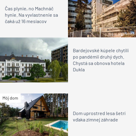
Čas plynie, no Machnáč
hynie. Na vyvlastnenie sa
čaká už 16 mesiacov
Bardejovské kúpele chytili
po pandémii druhý dych.
Chystá sa obnova hotela
Dukla
Môj dom
Dom uprostred lesa šetrí
vďaka zimnej záhrade