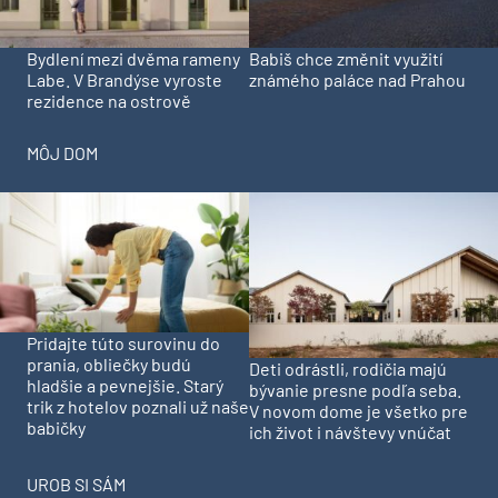
Bydlení mezi dvěma rameny
Babiš chce změnit využití
Labe. V Brandýse vyroste
známého paláce nad Prahou
rezidence na ostrově
MÔJ DOM
Pridajte túto surovinu do
prania, obliečky budú
Deti odrástli, rodičia majú
hladšie a pevnejšie. Starý
bývanie presne podľa seba.
trik z hotelov poznali už naše
V novom dome je všetko pre
babičky
ich život i návštevy vnúčat
UROB SI SÁM