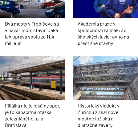
Dva mosty v Trebišove sú
Akadémia praxe v
v havarijnom stave. Čaká
spoločnosti Klimak: Zo
ich oprava spolu za 11,4
školských lavíc rovno na
mil. eur
prestížne stavby
Filiálka nie je lokálny spor,
Historický viadukt v
je to kapacitná otázka
Zürichu získal nové
železničného uzla
mostné ložiská a
Bratislava
dilatačné závery