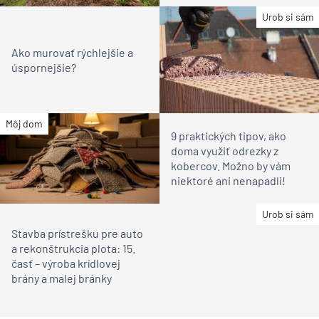
Urob si sám
Ako murovať rýchlejšie a
úspornejšie?
Môj dom
9 praktických tipov, ako
doma využiť odrezky z
kobercov. Možno by vám
niektoré ani nenapadli!
Urob si sám
Stavba prístrešku pre auto
a rekonštrukcia plota: 15.
časť – výroba krídlovej
brány a malej bránky