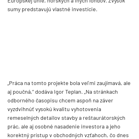
môže pozrieť každý záujemca z radov verejnosti.“
Počas rekonštrukcie prebiehala intenzívna
komunikácia investora s Krajským pamiatkovým
úradom v Banskej Bystrici, ktorý má vysunuté