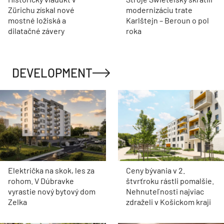
novú energiu
zhotoviteľa rozsiahlej
obnovy
Jeden z posledných
Vzdelávací kampus v
svedkov starej Petržalky.
bývalých Baťových
Získa citlivá
závodoch je o krok bližšie
rekonštrukcia rodinného
k realizácii. Pronea
domu cenu za
Academy získala kľúčovú
architektúru?
budovu
STAVEBNÍCTVO