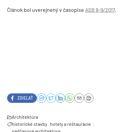
Začiatok a ukončenie rekonštrukcie:
2009 – 2015
Otvorenie hotela:
jún 2016
Celkové náklady:
14 mil. €
Priečny rez
Od partnerov ASB