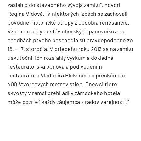
Prechádzka po historických unikátoch
Aký je teda obnovený zámok v Haliči? Prirodzeným
centrom je zámocká dvorana pod zasklenou
kupolou, kde je noblesná kaviareň a zároveň
miesto, odkiaľ sa dá dostať do ďalších priestorov.
Druhým najväčším a najreprezentatívnejším
priestorom je tzv. Župná sieň s neskorobarokovou
freskovou výzdobou. K unikátom patrí aj
zachovaná pôvodná kaplnka U Dobrého pastiera,