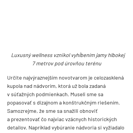
funkčnou náplňou v pôvodnej historickej hmote
bez prípadných prístavieb, ktoré predpokladal
vyhlasovateľ súťaže,“ hovorí architekt Igor Teplan,
ktorý má vo svojom portfóliu už viacero vstupov
do historickej architektúry. „Zámer sa nám
podarilo dosiahnuť umiestnením wellnessu pod
nádvorie. Touto koncepciou sme sa výrazne líšili
od ostatných súťažných návrhov. Obdobne sme
navrhli prehĺbenie či znovuodkopanie väčšej časti
suterénov, čím sme získali priestor na technické
zázemie.