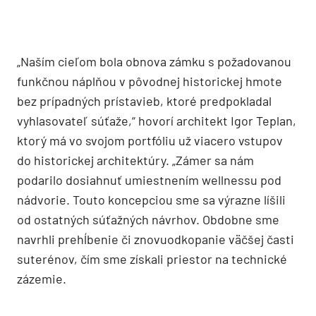
zadaním bol návrh zariadenia časti interiéru.
Vyhral návrh skupiny architektov z Banskej
Bystrice.
„Naším cieľom bola obnova zámku s požadovanou