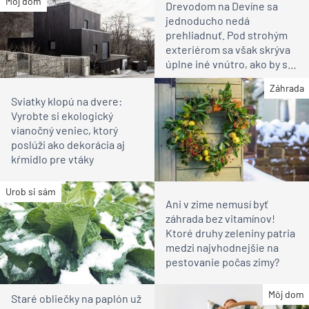
Článok bol uverejnený v časopise
ASB 8-9/2017
.
ZDIEĽAŤ
Architektúra
historické stavby
hotely a reštaurácie
nadčasová architektúra