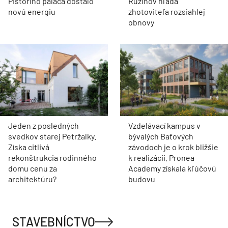
perfektných nápadov, ako
ich zas využiť, a oplatí sa ich
vyskúšať
VIDEO
Z hviezdnej sály je digitálny
Rekonštrukcia Bi
vesmír. Pražské planetárium
mostov finišuje. 