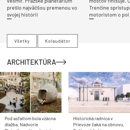
jednoducho nedá
prehliadnuť. Pod strohým
exteriérom sa však skrýva
úplne iné vnútro, ako by ste
čakali
Záhrada
Sviatky klopú na dvere:
Vyrobte si ekologický
vianočný veniec, ktorý
poslúži ako dekorácia aj
kŕmidlo pre vtáky
Urob si sám
Ani v zime nemusí byť
záhrada bez vitamínov!
Ktoré druhy zeleniny patria
medzi najvhodnejšie na
pestovanie počas zimy?
Môj dom
Staré obliečky na paplón už
nevyhadzujte. Našli sme 8+