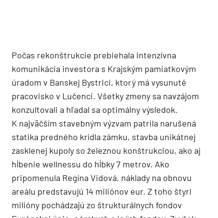
kde sa po rokoch opäť konajú sobáše. V zámockom
hoteli je 50 izieb s kapacitou 138 lôžok, pričom
nechýba luxusný kráľovský apartmán. „Každá izba
je zariadená v inom štýle a viaže sa
ku konkrétnemu historickému obdobiu, ktoré
zasiahlo do stavebného vývoja zámku“, hovorí
Regína Vidová. „V niektorých izbách sa zachovali
pôvodné historické stropy z obdobia renesancie.
Vzácne maľby postáv uhorských panovníkov na
chodbách prvého poschodia sú pravdepodobne zo
16. – 17. storočia. V priebehu roku 2013 sa na zámku
uskutočnil ich rozsiahly výskum a dôkladná
reštaurátorská obnova a pod vedením
reštaurátora Vladimíra Plekanca sa preskúmalo
400 štvorcových metrov stien. Dnes si tieto
skvosty v rámci prehliadky zámockého hotela