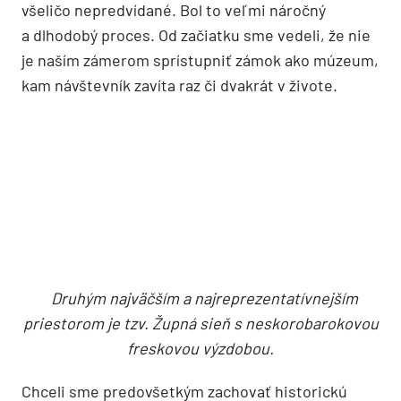
Vidová, manažérka projektu obnovy a zástupkyňa
investora a majiteľa zámku. „Keď sme sa však
pustili do takej rozsiahlej rekonštrukcie, ukázali sa
veci vo svojom skutočnom stave a objavilo sa
všeličo nepredvídané. Bol to veľmi náročný
a dlhodobý proces. Od začiatku sme vedeli, že nie
je naším zámerom sprístupniť zámok ako múzeum,
kam návštevník zavíta raz či dvakrát v živote.