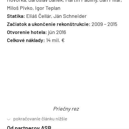
„Práca na tomto projekte bola veľmi zaujímavá, ale
aj poučná,“ dodáva Igor Teplan. „Na stránkach
odborného časopisu chcem aspoň na záver
vyzdvihnúť vysokú kvalitu vyhotovenia
remeselných detailov stavby a reštaurátorských
prác, ale aj osobné nasadenie investora a jeho
korektný prístup v obchodných vzťahoch, čo dnes
nie je vždy samozrejmosťou.“
OBNOVA A PRESTAVBA ZÁMKU V HALIČI