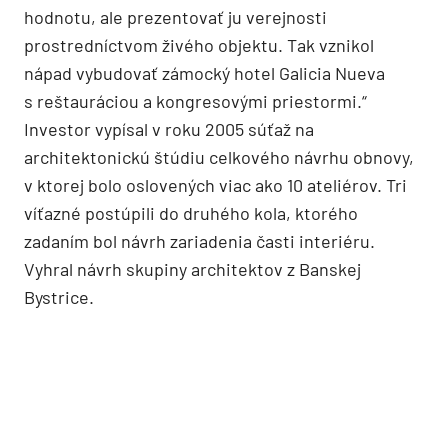
Druhým najväčším a najreprezentatívnejším
priestorom je tzv. Župná sieň s neskorobarokovou
freskovou výzdobou.
Chceli sme predovšetkým zachovať historickú
hodnotu, ale prezentovať ju verejnosti
prostredníctvom živého objektu. Tak vznikol
nápad vybudovať zámocký hotel Galicia Nueva
s reštauráciou a kongresovými priestormi.“
Investor vypísal v roku 2005 súťaž na
architektonickú štúdiu celkového návrhu obnovy,
v ktorej bolo oslovených viac ako 10 ateliérov. Tri
víťazné postúpili do druhého kola, ktorého