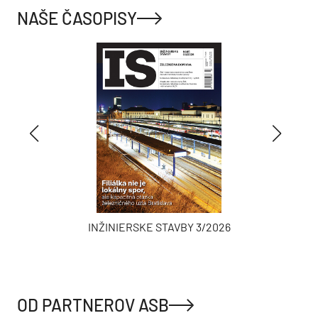
NAJČÍTANEJŠIE
TÝŽDEŇ
MESIAC
Socialistická kocka v novom šate.
Rekonštrukcia rodinného domu vo Svätom Jure
otvorila dom krajine aj svetlu
Radové domy bez zateplenia: Prečo developer
zvolil jednovrstvové murivo?
Prvý developer, ktorý začal stavať kancelárie: HB
Reavis zmenil biznis model a nahneval
investorov
Bratislavský kraj chystá prestavbu dôležitého
mosta. Denne ho využíva vyše 13-tisíc vozidiel