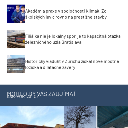
Jeden z posledných svedkov starej Petržalky.
Získa citlivá rekonštrukcia rodinného domu
cenu za architektúru?
PODUJATIA
19
JAGA CUP 2026
AUG
23
LinkedIn Menu 2026
SEP
24
Timber & Climate Resilience Forum 2026
SEP