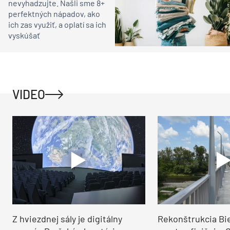
Našli ste chybu alebo máte pripomienku?
Súvisiace
Ako vyzerá palác Roland po
rekonštrukcii?
Jelšavský kaštieľ
predstavuje mikrohotel
v čase. Rekonštrukcia mu
priniesla novú funkciu aj
ocenenie CE ZA AR
Môj dom
Drevodom na Devíne sa