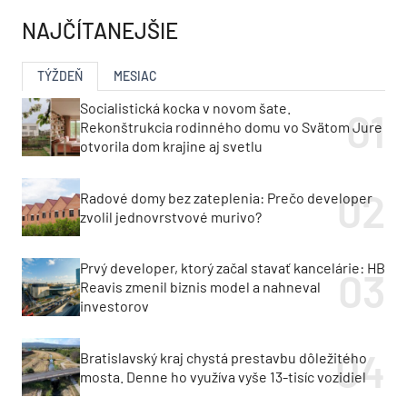
Projekt Rakyta napreduje.
Marián Hlavačka: V
Lucron spustil predaj
Slovinsku takmer nevidím
ďalšej etapy a chystá
odpad, na Slovensku
stovky nových bytov
nájdem v lese aj fľaše od
vodky
ZELENÁ OBNOVA