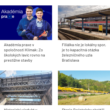
prešlo najväčšou premenou vo
Trenčíne sprístup
svojej histórii
motoristom o pol 
Všetky
Kolaudátor
ARCHITEKTÚRA
Pod asfaltom bola vzácna
Historická radnica v
dlažba. Nádvorie
Prievoze čaká na obnovu.
Pistoriho paláca dostalo
Ružinov hľadá