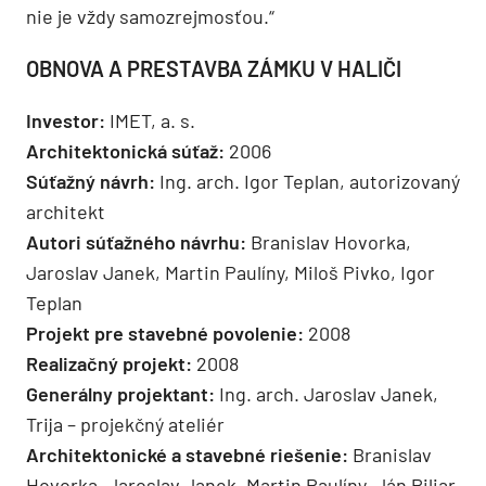
pracovisko v Lučenci. Všetky zmeny sa navzájom
konzultovali a hľadal sa optimálny výsledok.
K najväčším stavebným výzvam patrila narušená
statika predného krídla zámku, stavba unikátnej
zasklenej kupoly so železnou konštrukciou, ako aj
hĺbenie wellnessu do hĺbky 7 metrov. Ako
pripomenula Regína Vidová, náklady na obnovu
areálu predstavujú 14 miliónov eur. Z toho štyri
milióny pochádzajú zo štrukturálnych fondov
Európskej únie, nórskych a iných fondov. Zvyšok
sumy predstavujú vlastné investície.