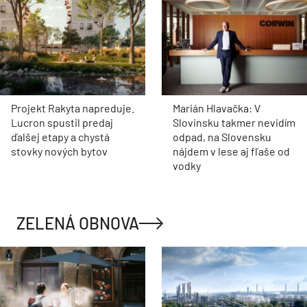
Akadémia praxe v
Filiálka nie je lokálny spor,
spoločnosti Klimak: Zo
je to kapacitná otázka
školských lavíc rovno na
železničného uzla
prestížne stavby
Bratislava
Historický viadukt v
Stroje Swietelsky skrátili