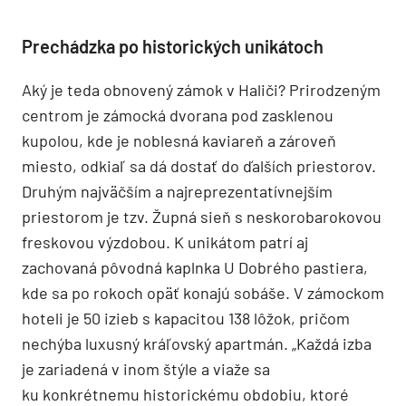
premiestnenie pôvodnej fontány pred hlavné
priečelie novokoncipovaného francúzskeho
parčíka. Okrem francúzskeho parku
a rekonštrukcie hlavného objektu sme navrhli aj
nový systém dopravného sprístupnenia zámku
a vytvorenia možnosti dostatočného parkovania.
Výrazným redizajnom, do ktorého sme už autorsky
nevstupovali, prešiel aj interiér dnes už hotela.
Toto náročné zadanie si zobral na svoje plecia
samotný investor.“