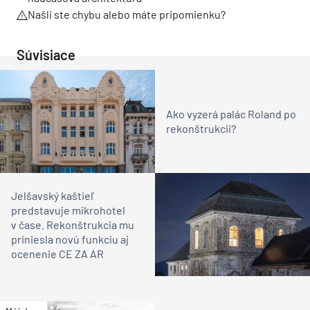
Akadémia praxe v
Filiálka nie je lokálny spor,
spoločnosti Klimak: Zo
je to kapacitná otázka
školských lavíc rovno na
železničného uzla
prestížne stavby
Bratislava
TEXT: ĽUDOVÍT PETRÁNSKY; FOTO: IMET, IGOR
TEPLAN; DOKUMENTÁCIA: TRIJA