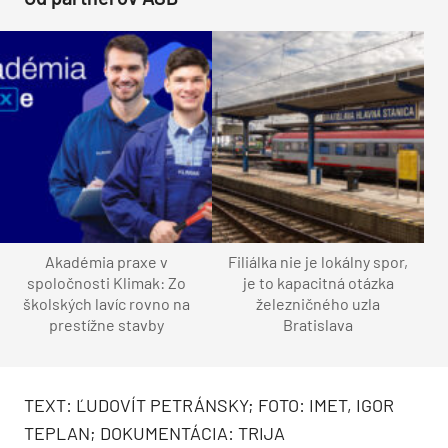
Investor:
IMET, a. s.
Architektonická súťaž:
2006
Súťažný návrh:
Ing. arch. Igor Teplan, autorizovaný
architekt
Autori súťažného návrhu:
Branislav Hovorka,
Jaroslav Janek, Martin Paulíny, Miloš Pivko, Igor
Teplan
Projekt pre stavebné povolenie:
2008
Realizačný projekt:
2008
Generálny projektant:
Ing. arch. Jaroslav Janek,
Trija – projekčný ateliér
Architektonické a stavebné riešenie:
Branislav
Hovorka, Jaroslav Janek, Martin Paulíny, Ján Piliar,
Miloš Pivko, Igor Teplan
Statika:
Eliáš Čellár, Ján Schneider