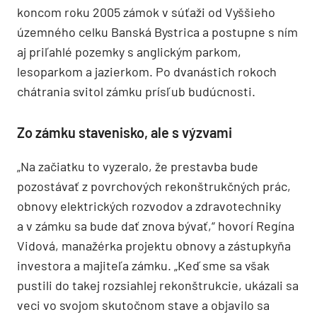
hradu, sa stávala ruina s rajom pre bezdomovcov
a vandalov na motorkách. K záchrane nepomohla
ani petícia miestnych obyvateľov, zmenu priniesol
až nový majiteľ. Spoločnosť IMET, a. s., kúpila
koncom roku 2005 zámok v súťaži od Vyššieho
územného celku Banská Bystrica a postupne s ním
aj priľahlé pozemky s anglickým parkom,
lesoparkom a jazierkom. Po dvanástich rokoch
chátrania svitol zámku prísľub budúcnosti.
Zo zámku stavenisko, ale s výzvami
„Na začiatku to vyzeralo, že prestavba bude
pozostávať z povrchových rekonštrukčných prác,
obnovy elektrických rozvodov a zdravotechniky
a v zámku sa bude dať znova bývať,“ hovorí Regína