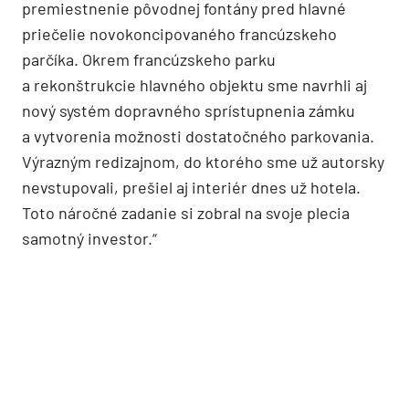
Luxusný wellness vznikol vyhĺbením jamy hlbokej
7 metrov pod úrovňou terénu
Určite najvýraznejším novotvarom je celozasklená
kupola nad nádvorím, ktorá už bola zadaná
v súťažných podmienkach. Museli sme sa
popasovať s dizajnom a konštrukčným riešením.
Samozrejme, že sme sa snažili obnoviť
a prezentovať čo najviac vzácnych historických
detailov. Napríklad vybúranie nádvoria si vyžiadalo