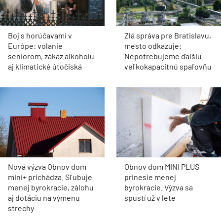
Zürichu získal nové
modernizáciu trate
mostné ložiská a
Karlštejn – Beroun o pol
dilatačné závery
roka
DEVELOPMENT
Električka na skok, les za
Ceny bývania v 2.
rohom. V Dúbravke
štvrťroku rástli pomalšie.
vyrastie nový bytový dom
Nehnuteľnosti najviac
Zelka
zdraželi v Košickom kraji