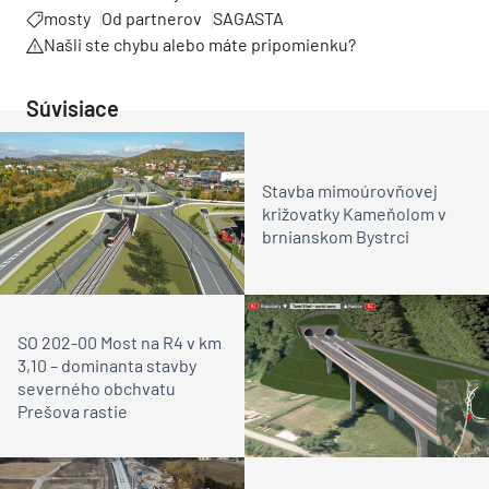
mosty
Od partnerov
SAGASTA
Našli ste chybu alebo máte pripomienku?
Súvisiace
Stavba mimoúrovňovej
križovatky Kameňolom v
brnianskom Bystrci
SO 202-00 Most na R4 v km
3,10 – dominanta stavby
severného obchvatu
Prešova rastie