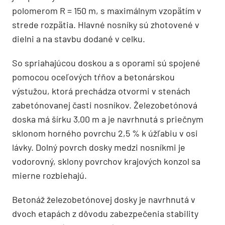
polomerom R = 150 m, s maximálnym vzopätím v
strede rozpätia. Hlavné nosníky sú zhotovené v
dielni a na stavbu dodané v celku.
So spriahajúcou doskou a s oporami sú spojené
pomocou oceľových tŕňov a betonárskou
výstužou, ktorá prechádza otvormi v stenách
zabetónovanej časti nosníkov. Železobetónová
doska má šírku 3,00 m a je navrhnutá s priečnym
sklonom horného povrchu 2,5 % k úžľabiu v osi
lávky. Dolný povrch dosky medzi nosníkmi je
vodorovný, sklony povrchov krajových konzol sa
mierne rozbiehajú.
Betonáž železobetónovej dosky je navrhnutá v
dvoch etapách z dôvodu zabezpečenia stability