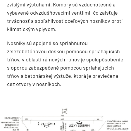
zvislými výstuhami. Komory sú vzduchotesné a
vybavené odvzdušňovacími ventilmi, čo zaisťuje
trvácnosť a spoľahlivosť oceľových nosníkov proti
klimatickým vplyvom.
Nosníky sú spojené so spriahnutou
železobetónovou doskou pomocou spriahajúcich
tŕňov, v oblasti rámových rohov je spolupôsobenie
s oporou zabezpečené pomocou spriahajúcich
tŕňov a betonárskej výstuže, ktorá je prevlečená
cez otvory v nosníkoch.