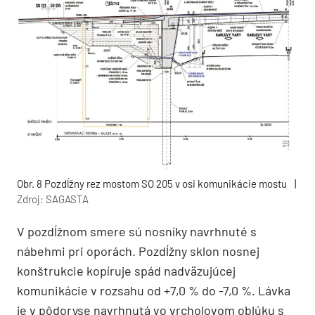
Obr. 8 Pozdĺžny rez mostom SO 205 v osi komunikácie mostu
|
Zdroj: SAGASTA
V pozdĺžnom smere sú nosníky navrhnuté s
nábehmi pri oporách. Pozdĺžny sklon nosnej
konštrukcie kopíruje spád nadväzujúcej
komunikácie v rozsahu od +7,0 % do -7,0 %. Lávka
je v pôdoryse navrhnutá vo vrcholovom oblúku s