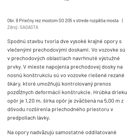
Obr. 9 Priečny rez mostom SO 205 v strede rozpätia mosta
|
Zdroj: SAGASTA
Spodnú stavbu tvoria dve vysoké krajné opory s
vlečenými prechodovými doskami. Vo vozovke sú
v prechodových oblastiach navrhnuté výstužné
prvky. V mieste napojenia prechodovej dosky na
nosnú konštrukciu sú vo vozovke riešené rezané
škáry, ktoré umožňujú kontrolovaný prenos
pozdĺžnych deformácií konštrukcie. Hrúbka drieku
opôr je 1,20 m, šírka opôr je zväčšená na 5,00 m z
dôvodu rozšírenia priechodného priestoru v
predpoliach lávky.
Na opory nadväzujú samostatné oddilatované