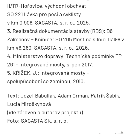
II/117-Hořovice, východní obchvat:
SO 221 Lávka pro pěší a cyklisty
v km 0,906, SAGASTA, s. r. o., 2025.
3. Realizačná dokumentácia stavby (RDS): D6
Žalmanov – Knínice: SO 205 Most na silnici II/198 v
km 46,260, SAGASTA, s. r. o., 2026.
4. Ministerstvo dopravy: Technické podmínky TP
261 – Integrované mosty, srpen 2017.
5. KŘÍŽEK, J.: Integrované mosty –
spolupůsobení se zeminou, 2010.
Text: Jozef Babuliak, Adam Grman, Patrik Šabík,
Lucia Miroškynová
(ide zároveň o autorov projektu)
Foto: SAGASTA SK, s. r. o.