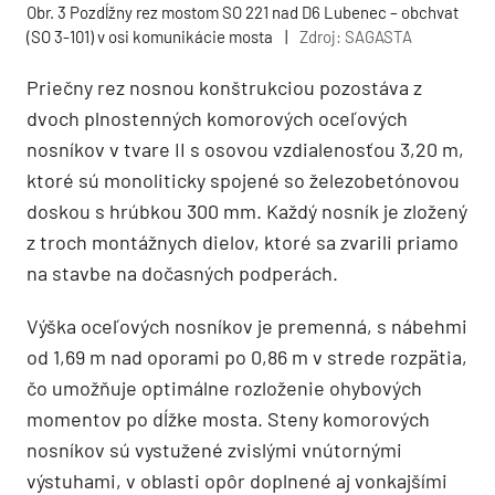
Obr. 3 Pozdĺžny rez mostom SO 221 nad D6 Lubenec – obchvat
(SO 3-101) v osi komunikácie mosta
|
Zdroj: SAGASTA
Priečny rez nosnou konštrukciou pozostáva z
dvoch plnostenných komorových oceľových
nosníkov v tvare II s osovou vzdialenosťou 3,20 m,
ktoré sú monoliticky spojené so železobetónovou
doskou s hrúbkou 300 mm. Každý nosník je zložený
z troch montážnych dielov, ktoré sa zvarili priamo
na stavbe na dočasných podperách.
Výška oceľových nosníkov je premenná, s nábehmi
od 1,69 m nad oporami po 0,86 m v strede rozpätia,
čo umožňuje optimálne rozloženie ohybových
momentov po dĺžke mosta. Steny komorových
nosníkov sú vystužené zvislými vnútornými
výstuhami, v oblasti opôr doplnené aj vonkajšími