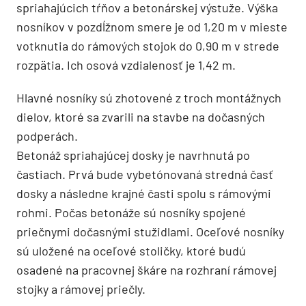
spriahajúcich tŕňov a betonárskej výstuže. Výška
nosníkov v pozdĺžnom smere je od 1,20 m v mieste
votknutia do rámových stojok do 0,90 m v strede
rozpätia. Ich osová vzdialenosť je 1,42 m.
Hlavné nosníky sú zhotovené z troch montážnych
dielov, ktoré sa zvarili na stavbe na dočasných
podperách.
Betonáž spriahajúcej dosky je navrhnutá po
častiach. Prvá bude vybetónovaná stredná časť
dosky a následne krajné časti spolu s rámovými
rohmi. Počas betonáže sú nosníky spojené
priečnymi dočasnými stužidlami. Oceľové nosníky
sú uložené na oceľové stoličky, ktoré budú
osadené na pracovnej škáre na rozhraní rámovej
stojky a rámovej priečly.