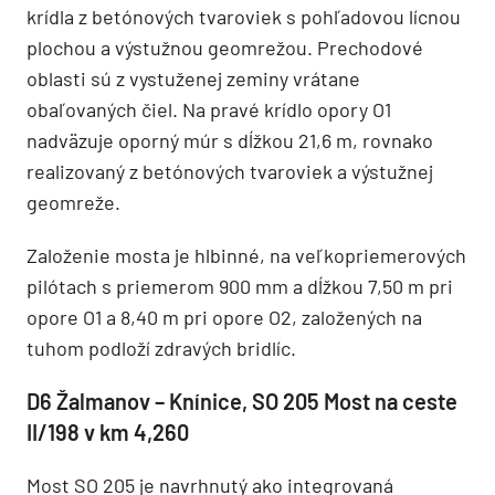
krídla z betónových tvaroviek s pohľadovou lícnou
plochou a výstužnou geomrežou. Prechodové
oblasti sú z vystuženej zeminy vrátane
obaľovaných čiel. Na pravé krídlo opory O1
nadväzuje oporný múr s dĺžkou 21,6 m, rovnako
realizovaný z betónových tvaroviek a výstužnej
geomreže.
Založenie mosta je hlbinné, na veľkopriemerových
pilótach s priemerom 900 mm a dĺžkou 7,50 m pri
opore O1 a 8,40 m pri opore O2, založených na
tuhom podloží zdravých bridlíc.
D6 Žalmanov – Knínice, SO 205 Most na ceste
II/198 v km 4,260
Most SO 205 je navrhnutý ako integrovaná