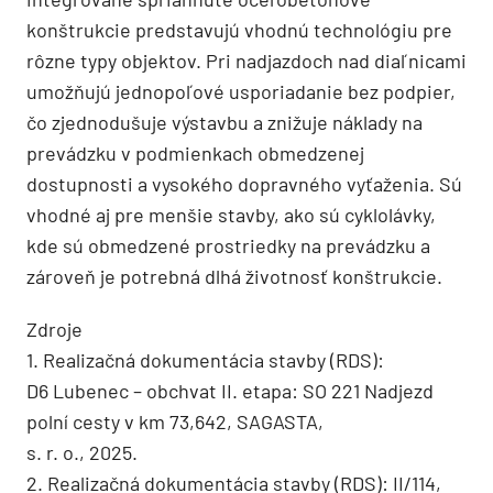
konštrukcie predstavujú vhodnú technológiu pre
rôzne typy objektov. Pri nadjazdoch nad diaľnicami
umožňujú jednopoľové usporiadanie bez podpier,
čo zjednodušuje výstavbu a znižuje náklady na
prevádzku v podmienkach obmedzenej
dostupnosti a vysokého dopravného vyťaženia. Sú
vhodné aj pre menšie stavby, ako sú cyklolávky,
kde sú obmedzené prostriedky na prevádzku a
zároveň je potrebná dlhá životnosť konštrukcie.
Zdroje
1. Realizačná dokumentácia stavby (RDS):
D6 Lubenec – obchvat II. etapa: SO 221 Nadjezd
polní cesty v km 73,642, SAGASTA,
s. r. o., 2025.
2. Realizačná dokumentácia stavby (RDS): II/114,