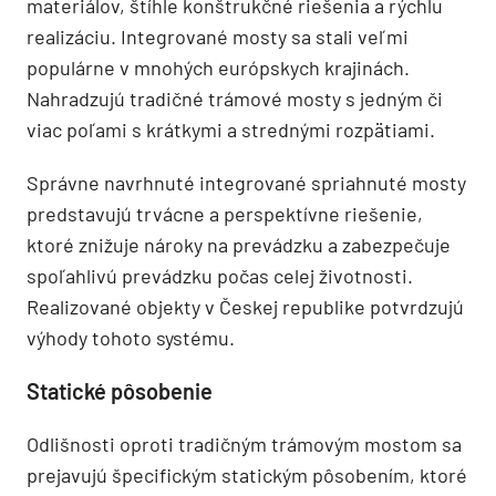
materiálov, štíhle konštrukčné riešenia a rýchlu
realizáciu. Integrované mosty sa stali veľmi
populárne v mnohých európskych krajinách.
Nahradzujú tradičné trámové mosty s jedným či
viac poľami s krátkymi a strednými rozpätiami.
Správne navrhnuté integrované spriahnuté mosty
predstavujú trvácne a perspektívne riešenie,
ktoré znižuje nároky na prevádzku a zabezpečuje
spoľahlivú prevádzku počas celej životnosti.
Realizované objekty v Českej republike potvrdzujú
výhody tohoto systému.
Statické pôsobenie
Odlišnosti oproti tradičným trámovým mostom sa
prejavujú špecifickým statickým pôsobením, ktoré