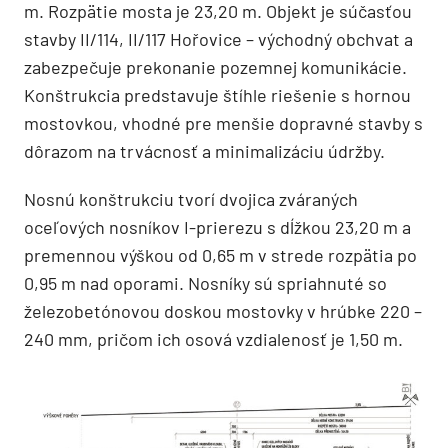
m. Rozpätie mosta je 23,20 m. Objekt je súčasťou
stavby II/114, II/117 Hořovice – východný obchvat a
zabezpečuje prekonanie pozemnej komunikácie.
Konštrukcia predstavuje štíhle riešenie s hornou
mostovkou, vhodné pre menšie dopravné stavby s
dôrazom na trvácnosť a minimalizáciu údržby.
Nosnú konštrukciu tvorí dvojica zváraných
oceľových nosníkov I-prierezu s dĺžkou 23,20 m a
premennou výškou od 0,65 m v strede rozpätia po
0,95 m nad oporami. Nosníky sú spriahnuté so
železobetónovou doskou mostovky v hrúbke 220 –
240 mm, pričom ich osová vzdialenosť je 1,50 m.