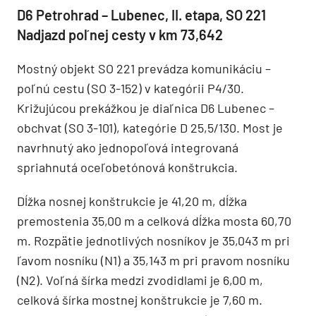
D6 Petrohrad – Lubenec, II. etapa, SO 221
Nadjazd poľnej cesty v km 73,642
Mostný objekt SO 221 prevádza komunikáciu –
poľnú cestu (SO 3-152) v kategórii P4/30.
Križujúcou prekážkou je diaľnica D6 Lubenec –
obchvat (SO 3-101), kategórie D 25,5/130. Most je
navrhnutý ako jednopoľová integrovaná
spriahnutá oceľobetónová konštrukcia.
Dĺžka nosnej konštrukcie je 41,20 m, dĺžka
premostenia 35,00 m a celková dĺžka mosta 60,70
m. Rozpätie jednotlivých nosníkov je 35,043 m pri
ľavom nosníku (N1) a 35,143 m pri pravom nosníku
(N2). Voľná šírka medzi zvodidlami je 6,00 m,
celková šírka mostnej konštrukcie je 7,60 m.