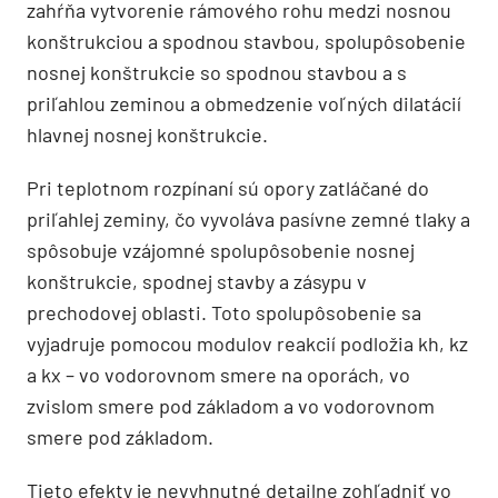
zahŕňa vytvorenie rámového rohu medzi nosnou
konštrukciou a spodnou stavbou, spolupôsobenie
nosnej konštrukcie so spodnou stavbou a s
priľahlou zeminou a obmedzenie voľných dilatácií
hlavnej nosnej konštrukcie.
Pri teplotnom rozpínaní sú opory zatláčané do
priľahlej zeminy, čo vyvoláva pasívne zemné tlaky a
spôsobuje vzájomné spolupôsobenie nosnej
konštrukcie, spodnej stavby a zásypu v
prechodovej oblasti. Toto spolupôsobenie sa
vyjadruje pomocou modulov reakcií podložia kh, kz
a kx – vo vodorovnom smere na oporách, vo
zvislom smere pod základom a vo vodorovnom
smere pod základom.
Tieto efekty je nevyhnutné detailne zohľadniť vo