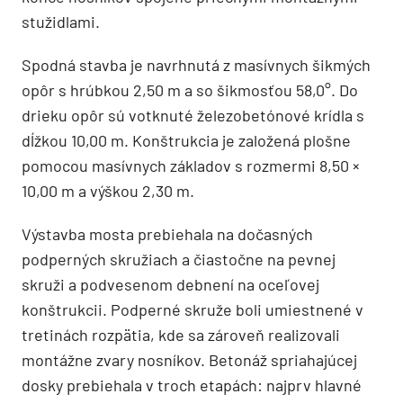
stužidlami.
Spodná stavba je navrhnutá z masívnych šikmých
opôr s hrúbkou 2,50 m a so šikmosťou 58,0°. Do
drieku opôr sú votknuté železobetónové krídla s
dĺžkou 10,00 m. Konštrukcia je založená plošne
pomocou masívnych základov s rozmermi 8,50 ×
10,00 m a výškou 2,30 m.
Výstavba mosta prebiehala na dočasných
podperných skružiach a čiastočne na pevnej
skruži a podvesenom debnení na oceľovej
konštrukcii. Podperné skruže boli umiestnené v
tretinách rozpätia, kde sa zároveň realizovali
montážne zvary nosníkov. Betonáž spriahajúcej
dosky prebiehala v troch etapách: najprv hlavné