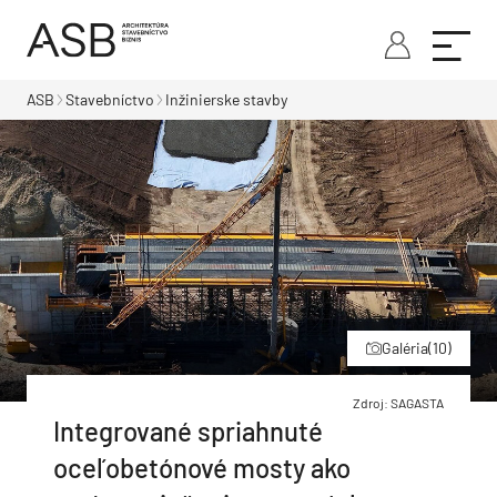
ASB
Stavebníctvo
Inžinierske stavby
Galéria
(10)
Zdroj: SAGASTA
Integrované spriahnuté
oceľobetónové mosty ako