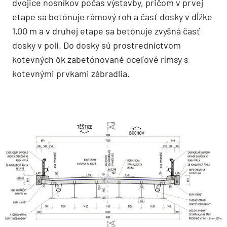
dvojice nosníkov počas výstavby, pričom v prvej
etape sa betónuje rámový roh a časť dosky v dĺžke
1,00 m a v druhej etape sa betónuje zvyšná časť
dosky v poli. Do dosky sú prostredníctvom
kotevných ôk zabetónované oceľové rímsy s
kotevnými prvkami zábradlia.