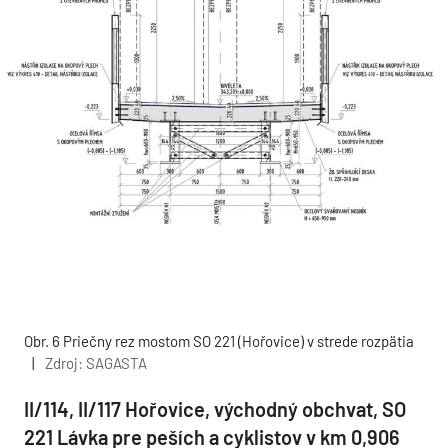
Obr. 6 Priečny rez mostom SO 221 (Hořovice) v strede rozpätia
|
Zdroj: SAGASTA
II/114, II/117 Hořovice, východný obchvat, SO
221 Lávka pre peších a cyklistov v km 0,906