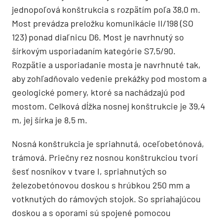
jednopoľová konštrukcia s rozpätím poľa 38,0 m.
Most prevádza preložku komunikácie II/198 (SO
123) ponad diaľnicu D6. Most je navrhnutý so
šírkovým usporiadaním kategórie S7,5/90.
Rozpätie a usporiadanie mosta je navrhnuté tak,
aby zohľadňovalo vedenie prekážky pod mostom a
geologické pomery, ktoré sa nachádzajú pod
mostom. Celková dĺžka nosnej konštrukcie je 39,4
m, jej šírka je 8,5 m.
Nosná konštrukcia je spriahnutá, oceľobetónová,
trámová. Priečny rez nosnou konštrukciou tvorí
šesť nosníkov v tvare I, spriahnutých so
železobetónovou doskou s hrúbkou 250 mm a
votknutých do rámových stojok. So spriahajúcou
doskou a s oporami sú spojené pomocou