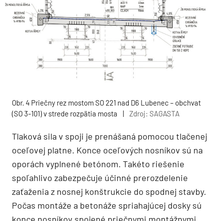
Obr. 4 Priečny rez mostom SO 221 nad D6 Lubenec – obchvat
(SO 3-101) v strede rozpätia mosta
|
Zdroj: SAGASTA
Tlaková sila v spoji je prenášaná pomocou tlačenej
oceľovej platne. Konce oceľových nosníkov sú na
oporách vyplnené betónom. Takéto riešenie
spoľahlivo zabezpečuje účinné prerozdelenie
zaťaženia z nosnej konštrukcie do spodnej stavby.
Počas montáže a betonáže spriahajúcej dosky sú
konce nosníkov spojené priečnymi montážnymi