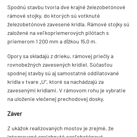
Spodnú stavbu tvoria dve krajné železobetónové
rámové stojky, do ktorých sú votknuté
železobetónové zavesené krídla. Rámové stojky sú
založené na veľkopriemerových pilótach s
priemerom 1 200 mm a dĺžkou 15,0 m.
Opory sa skladajú z drieku, rámovej priečly a
rovnobežných zavesených krídiel. Súčasťou
spodnej stavby sú aj samostatné oddilatované
krídla v tvare „U“, ktoré sa nachádzajú za
zavesenými krídlami. V rámovom rohu je vybratie
na uloženie vlečenej prechodovej dosky.
Záver
Z ukážok realizovaných mostov je zrejmé, že
integrované spriahnuté oceľobetónové