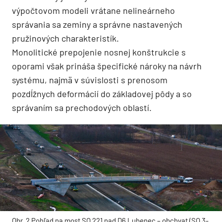
výpočtovom modeli vrátane nelineárneho
správania sa zeminy a správne nastavených
pružinových charakteristík.
Monolitické prepojenie nosnej konštrukcie s
oporami však prináša špecifické nároky na návrh
systému, najmä v súvislosti s prenosom
pozdĺžnych deformácií do základovej pôdy a so
správaním sa prechodových oblastí.
Obr. 2 Pohľad na most SO 221 nad D6 Lubenec – obchvat (SO 3-