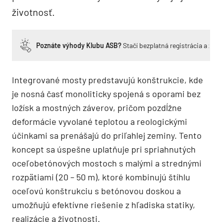
životnosť.
Poznáte výhody Klubu ASB?
Stačí bezplatná registrácia a zí
Integrované mosty predstavujú konštrukcie, kde
je nosná časť monoliticky spojená s oporami bez
ložísk a mostných záverov, pričom pozdĺžne
deformácie vyvolané teplotou a reologickými
účinkami sa prenášajú do priľahlej zeminy. Tento
koncept sa úspešne uplatňuje pri spriahnutých
oceľobetónových mostoch s malými a strednými
rozpätiami (20 – 50 m), ktoré kombinujú štíhlu
oceľovú konštrukciu s betónovou doskou a
umožňujú efektívne riešenie z hľadiska statiky,
realizácie a životnosti.