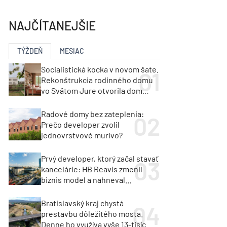
y
Klimatizácia a vetranie
urz Milan Murcka
NAJČÍTANEJŠIE
TÝŽDEŇ
MESIAC
Socialistická kocka v novom šate.
Rekonštrukcia rodinného domu
vo Svätom Jure otvorila dom
krajine aj svetlu
Radové domy bez zateplenia:
Prečo developer zvolil
jednovrstvové murivo?
Prvý developer, ktorý začal stavať
kancelárie: HB Reavis zmenil
biznis model a nahneval
investorov
Bratislavský kraj chystá
prestavbu dôležitého mosta.
Denne ho využíva vyše 13-tisíc