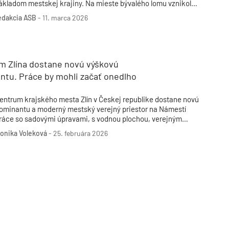
ákladom mestskej krajiny. Na mieste bývalého lomu vznikol
ytový dom, ktorý harmonicky nadväzuje na okolitú prírodnú
edakcia ASB
-
11. marca 2026
cenériu a začleňuje ju do mesta.
m Zlína dostane novú výškovú
ntu. Práce by mohli začať onedlho
entrum krajského mesta Zlín v Českej republike dostane novú
ominantu a moderný mestský verejný priestor na Námestí
ráce so sadovými úpravami, s vodnou plochou, verejným
svetlením a parkovacími miestami. Na jej vzniku sa podieľala
onika Voleková
-
25. februára 2026
ratislavská a brnianska pobočka spoločnosti OBERMEYER
elika.