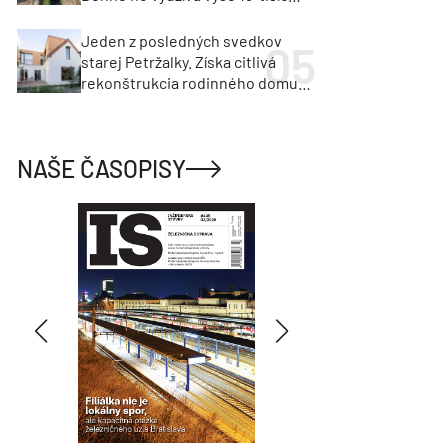
vozidiel
Jeden z posledných svedkov
starej Petržalky. Získa citlivá
rekonštrukcia rodinného domu
cenu za architektúru?
NAŠE ČASOPISY