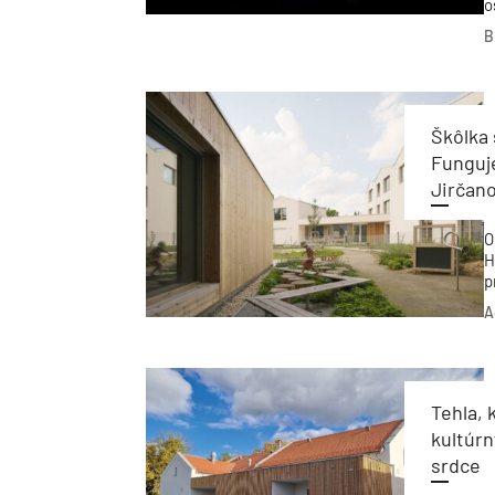
o
s
B
i
Škôlka 
Funguj
Jirčan
O
H
p
v
A
n
š
Tehla,
kultúr
srdce