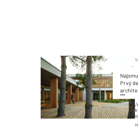
V
Najsmu
Prvý d
archit
„
k
v
b
r
v
P