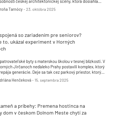
sobností českej architektonickej scény, ktorá dosiahla
vetovú slávu. Jej životná cesta, ona sama i práca, sú silnou
roňa Tarnócy
-
23. októbra 2025
nšpiráciou.
spojená so zariadením pre seniorov?
e to, ukázal experiment v Horných
och
patrovateľské byty s materskou školou v tesnej blízkosti. V
orných Jirčanoch neďaleko Prahy postavili komplex, ktorý
repája generácie. Deje sa tak cez parkový priestor, ktorý
ytvára príležitosti na vzájomné interakcie. Celý projekt vznikol
driána Henčeková
-
15. septembra 2025
a popud mesta Jesenice a o jeho podobu sa postaralo české
túdio ti architekti.
 kameň a príbehy: Premena hostinca na
ny dom v českom Dolnom Meste chytí za