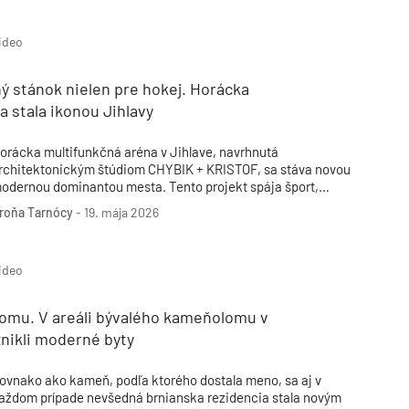
Inžinierske siete
Solárne kolektor
Interiérový dizajn
Bonusy Klubu ASB
Urbanizmus
Manažérsky k
Stavebná technika
ideo
ý stánok nielen pre hokej. Horácka
a stala ikonou Jihlavy
orácka multifunkčná aréna v Jihlave, navrhnutá
rchitektonickým štúdiom CHYBIK + KRISTOF, sa stáva novou
odernou dominantou mesta. Tento projekt spája šport,
ultúru a verejný priestor, čím sa stáva súčasťou
roňa Tarnócy
-
19. mája 2026
aždodenného života komunity. Aréna, ktorá je otvorená pre
irokú verejnosť, ponúka priestor nielen pre športové
odujatia, ale aj pre kultúrne a spoločenské akcie.
ideo
lomu. V areáli bývalého kameňolomu v
nikli moderné byty
ovnako ako kameň, podľa ktorého dostala meno, sa aj v
aždom prípade nevšedná brnianska rezidencia stala novým