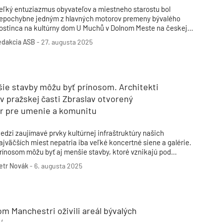
eľký entuziazmus obyvateľov a miestneho starostu bol
epochybne jedným z hlavných motorov premeny bývalého
ostinca na kultúrny dom U Muchů v Dolnom Meste na českej
ysočine. Miesto, kam si k pivu chodieval posedieť aj Jaroslav
edakcia ASB
-
27. augusta 2025
ašek, prešlo pôsobivou premenou, ktorá citlivo zohľadňuje
enius loci, ale zároveň zaisťuje používateľom komfort bez
ompromisov. História a súčasnosť sa stretávajú v dokonalej
ymbióze.
ie stavby môžu byť prínosom. Architekti
 v pražskej časti Zbraslav otvorený
or pre umenie a komunitu
edzi zaujímavé prvky kultúrnej infraštruktúry našich
ajväčších miest nepatria iba veľké koncertné siene a galérie.
rínosom môžu byť aj menšie stavby, ktoré vznikajú pod
atronátom jednotlivých mestských častí. Dôkazom by mal byť
etr Novák
-
6. augusta 2025
j Kampus Zbraslav.
m Manchestri oživili areál bývalých