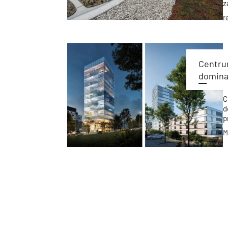
z
b
r
s
Centru
domina
C
d
p
o
M
b
H