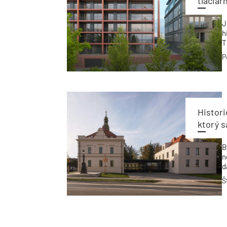
tlačiarn
J
h
T
p
P
h
Histori
ktorý s
B
n
d
t
Š
c
o
Z
s