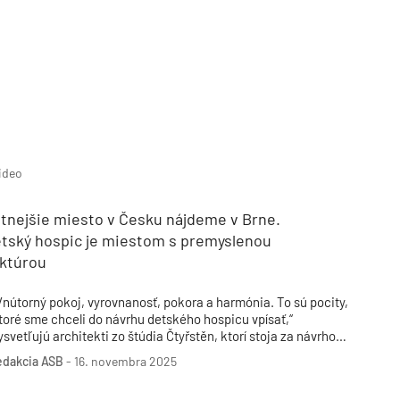
TZB HAUSTECHNIK 3/2026
ideo
tnejšie miesto v Česku nájdeme v Brne.
etský hospic je miestom s premyslenou
ektúrou
Vnútorný pokoj, vyrovnanosť, pokora a harmónia. To sú pocity,
toré sme chceli do návrhu detského hospicu vpísať,“
ysvetľujú architekti zo štúdia Čtyřstěn, ktorí stoja za návrhom
rnianskeho Domu pre Júliu. Tento projekt sa len nedávno stal
edakcia ASB
-
16. novembra 2025
íťazom desiateho ročníka Českej ceny za architektúru.
resvedčil nielen medzinárodnú porotu, ale získal aj Cenu