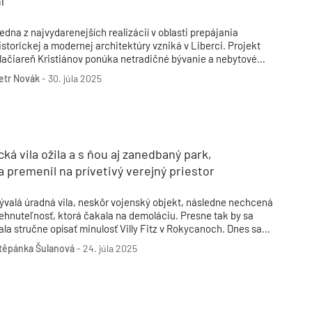
í
edna z najvydarenejších realizácií v oblasti prepájania
istorickej a modernej architektúry vzniká v Liberci. Projekt
lačiareň Kristiánov ponúka netradičné bývanie a nebytové
riestory v komplexne zrekonštruovanom areáli so zaujímavou
etr Novák
-
30. júla 2025
istóriou.
cká vila ožila a s ňou aj zanedbaný park,
a premenil na prívetivý verejný priestor
ývalá úradná vila, neskôr vojenský objekt, následne nechcená
ehnuteľnosť, ktorá čakala na demoláciu. Presne tak by sa
ala stručne opísať minulosť Villy Fitz v Rokycanoch. Dnes sa
áto stavba zapísala do povedomia ako príklad mimoriadne
těpánka Šulanová
-
24. júla 2025
itlivej rekonštrukcie, ktorá nielen zachránila historický
bjekt, ale ho aj funkčne a výrazovo posunula do súčasnosti.
ásluhu na tom má ateliér Luni architekti, ktorý spolu
 investorom vtisol vile a jej okoliu nový život.