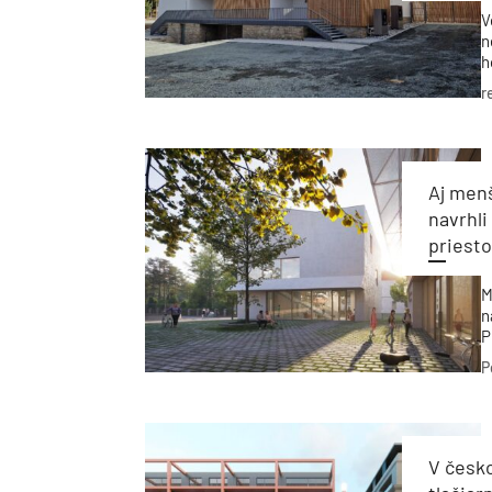
V
n
h
V
r
H
g
k
s
Aj menš
navrhli
priest
M
n
P
p
P
a
V česko