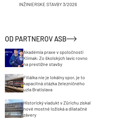
INŽINIERSKE STAVBY 3/2026
ASB
OD PARTNEROV ASB
Akadémia praxe v spoločnosti
Klimak: Zo školských lavíc rovno
na prestížne stavby
Filiálka nie je lokálny spor, je to
kapacitná otázka železničného
uzla Bratislava
Historický viadukt v Zürichu získal
nové mostné ložiská a dilatačné
závery