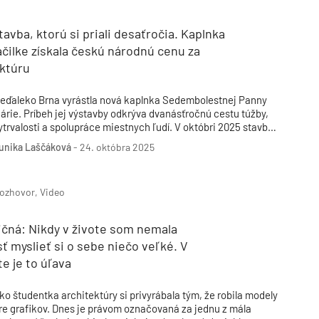
redsedu Senátu Miloša Vystrčila a Cenu verejnosti.
avba, ktorú si priali desaťročia. Kaplnka
čilke získala českú národnú cenu za
ektúru
eďaleko Brna vyrástla nová kaplnka Sedembolestnej Panny
árie. Príbeh jej výstavby odkrýva dvanásťročnú cestu túžby,
ytrvalosti a spolupráce miestnych ľudí. V októbri 2025 stavba
 Českej republike získala hlavnú cenu Grand Prix Architektov –
unika Laščáková
-
24. októbra 2025
árodnú cenu za architektúru 2025.
ozhovor, Video
ičná: Nikdy v živote som nemala
 myslieť si o sebe niečo veľké. V
e je to úľava
ko študentka architektúry si privyrábala tým, že robila modely
re grafikov. Dnes je právom označovaná za jednu z mála