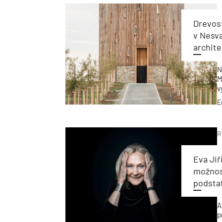
p
Drevost
v Nesva
archit
N
M
v
v
E
N
R
Eva Jiř
možnosť
podstat
A
p