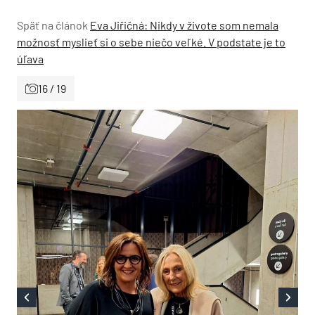
Späť na článok
Eva Jiřičná: Nikdy v živote som nemala
možnosť myslieť si o sebe niečo veľké. V podstate je to
úľava
16 / 19