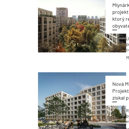
Mlynárk
projekt
ktorý r
obyvat
Ú
p
c
n
M
P
z
Nová Me
Projekt
získal 
R
b
m
p