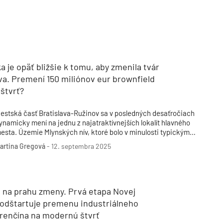
a je opäť bližšie k tomu, aby zmenila tvár
a. Premení 150 miliónov eur brownfield
 štvrť?
estská časť Bratislava-Ružinov sa v posledných desaťročiach
ynamicky mení na jednu z najatraktívnejších lokalít hlavného
esta. Územie Mlynských nív, ktoré bolo v minulosti typickým
riemyselným areálom, postupne prechádza premenou na
artina Gregová
-
12. septembra 2025
oderné centrum obchodu, bývania a administratívy. Do tejto
ransformácie prirodzene zapadá aj projekt Mlynárka, ktorý má
mbíciu revitalizovať bývalý priemyselný areál a lokalitu znovu
apojiť do mestského života. Podarí sa mu to? A kedy?
n na prahu zmeny. Prvá etapa Novej
 odštartuje premenu industriálneho
Trenčína na modernú štvrť