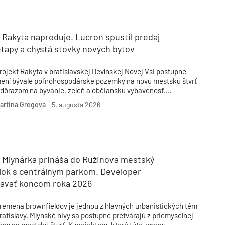
Inžinierske siete
Solárne kolektor
Interiérový dizajn
Bonusy Klubu ASB
Urbanizmus
Manažérsky k
Stavebná technika
 Rakyta napreduje. Lucron spustil predaj
etapy a chystá stovky nových bytov
rojekt Rakyta v bratislavskej Devínskej Novej Vsi postupne
ení bývalé poľnohospodárske pozemky na novú mestskú štvrť
 dôrazom na bývanie, zeleň a občiansku vybavenosť.
evelopment od spoločnosti Lucron sa rozvíja po etapách,
artina Gregová
-
5. augusta 2026
ričom do územia prinesie stovky nových bytov aj verejné
riestory. Aktuálne developer spustil predaj ďalších bytových
omov a zároveň pokračuje v príprave ďalšieho rozšírenia
rojektu.
t Mlynárka prináša do Ružinova mestský
lok s centrálnym parkom. Developer
tavať koncom roka 2026
remena brownfieldov je jednou z hlavných urbanistických tém
ratislavy. Mlynské nivy sa postupne pretvárajú z priemyselnej