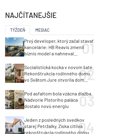
y
Klimatizácia a vetranie
urz Milan Murcka
NAJČÍTANEJŠIE
TÝŽDEŇ
MESIAC
Prvý developer, ktorý začal stavať
kancelárie: HB Reavis zmenil
biznis model a nahneval
investorov
Socialistická kocka v novom šate.
Rekonštrukcia rodinného domu
vo Svätom Jure otvorila dom
krajine aj svetlu
Pod asfaltom bola vzácna dlažba.
Nádvorie Pistoriho paláca
dostalo novú energiu
Jeden z posledných svedkov
starej Petržalky. Získa citlivá
rekonštrukcia rodinného domu