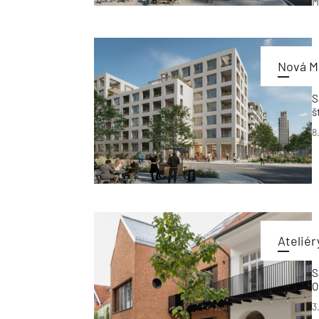
M
d
v
Nová M
S
š
8
Ateliér
S
O
3