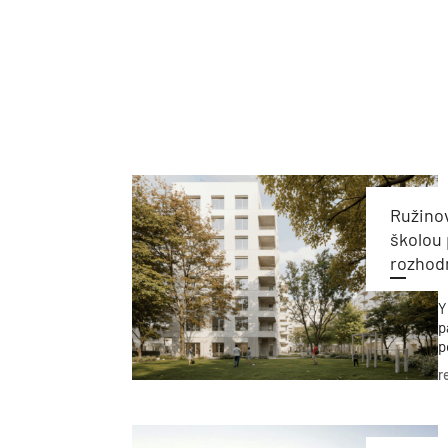
Ružino
školou
rozhod
Y
p
p
p
r
a