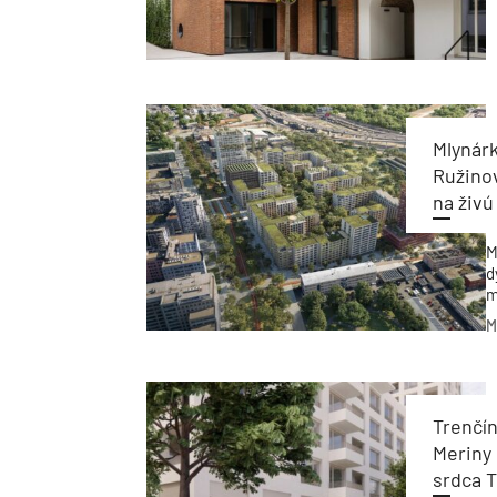
Mlynárk
Ružinov
na živú
M
d
m
p
M
m
t
a
z
Trenčí
Meriny
srdca 