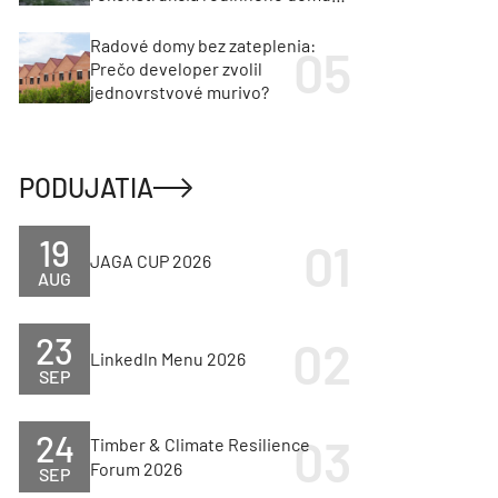
cenu za architektúru?
Radové domy bez zateplenia:
Prečo developer zvolil
jednovrstvové murivo?
PODUJATIA
19
JAGA CUP 2026
AUG
23
LinkedIn Menu 2026
SEP
24
Timber & Climate Resilience
Forum 2026
SEP