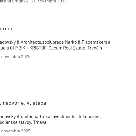
artina Gregová
-
21. novembra 2025
ôležitý míľnik, vďaka ktorému už poznáme aj termín začatia
ýstavby.
erina
adovsky & Architects,spolupráca Marko & Placemakers a
túdia CHYBIK + KRISTOF, Occam Real Estate, Trenčín
. novembra 2025
y nádvorie, 4. etapa
adovsky Architects, Trnka Investments, Dokončené,
bčianske stavby, Trnava
. novembra 2025