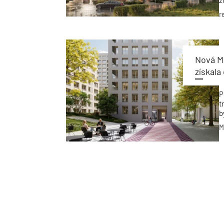
z
p
r
e
E
Nová M
získala
P
t
b
p
M
v
P
r
n