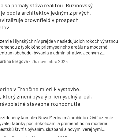
a sa pomaly stáva realitou. Ružinovský
 je podľa architektov jedným z prvých,
evitalizuje brownfield v prospech
eľov
zemie Mlynských nív prejde v nasledujúcich rokoch výraznou
remenou z typického priemyselného areálu na moderné
entrum obchodu, bývania a administratívy. Jedným z
ajočakávanejších projektov, ktorý má v lokalite vzniknúť, je
artina Gregová
-
25. novembra 2025
olyfunkčná zóna Mlynárka. Vďaka najnovšiemu míľniku ju od
ačiatku výstavby delí už len naozaj málo.
rina v Trenčíne mieri k výstavbe.
, ktorý zmení bývalý priemyselný areál,
právoplatné stavebné rozhodnutie
ezidenčný komplex Nová Merina má ambíciu oživiť územie
ývalej fabriky pod Sokolicami a premeniť ho na modernú
estskú štvrť s bývaním, službami a novými verejnými
riestormi. Nedávno tento významný development dosiahol