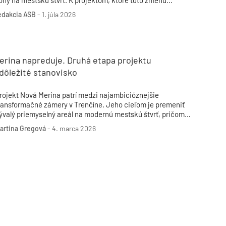
óny na mestskú štvrť. K projektom, ktoré túto zmenu
rinášajú, patrí aj projekt Mlynárka od YIT Slovakia. Jeho prvá
edakcia ASB
-
1. júla 2026
tapa sa bude uchádzať o medzinárodnú certifikáciu BREEAM
xcellent.
erina napreduje. Druhá etapa projektu
 dôležité stanovisko
rojekt Nová Merina patrí medzi najambicióznejšie
ransformačné zámery v Trenčíne. Jeho cieľom je premeniť
ývalý priemyselný areál na modernú mestskú štvrť, pričom
riniesie nové bývanie, občiansku vybavenosť aj kvalitné
artina Gregová
-
4. marca 2026
erejné priestory s dôrazom na mestotvorný charakter územia.
ostupným povoľovaním jednotlivých etáp sa zámer približuje k
ealizácii, pričom najnovší posun sa týka druhej etapy s
ázvom Polyfunkčný súbor Železničná II.