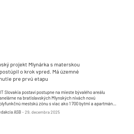
vský projekt Mlynárka s materskou
 postúpil o krok vpred. Má územné
nutie pre prvú etapu
IT Slovakia postaví postupne na mieste bývalého areálu
anelárne na bratislavských Mlynských nivách novú
olyfunkčnú mestskú zónu s viac ako 1 700 bytmi a apartmánmi
TZB HAUSTECHNIK 3/2026
re vyše 2 500 obyvateľov. Výstavba 1. etapy s bytmi
edakcia ASB
-
29. decembra 2025
 administratívou by sa mala začať v závere roka 2026.