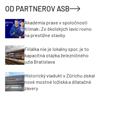
OD PARTNEROV ASB
Akadémia praxe v spoločnosti
Klimak: Zo školských lavíc rovno
na prestížne stavby
Filiálka nie je lokálny spor, je to
kapacitná otázka železničného
uzla Bratislava
Historický viadukt v Zürichu získal
nové mostné ložiská a dilatačné
závery