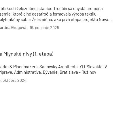
 blízkosti železničnej stanice Trenčín sa chystá premena
zemia, ktoré dlhé desaťročia formovala výroba textilu.
olyfunkčný súbor Železničná, ako prvá etapa projektu Nová
erina, prinesie moderné bývanie, služby a kvalitné verejné
artina Gregová
-
19. augusta 2025
riestory. Tento krok má ambíciu otvoriť dvere rozsiahlej
evitalizácii brownfieldu a vytvoriť novú mestskú bránu
renčína.
a Mlynské nivy (1. etapa)
arko & Placemakers, Sadovsky Architects, YIT Slovakia, V
ríprave, Administratíva, Bývanie, Bratislava - Ružinov
5. októbra 2024