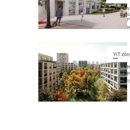
V
ú
P
M
M
p
r
T
YIT zón
M
p
1