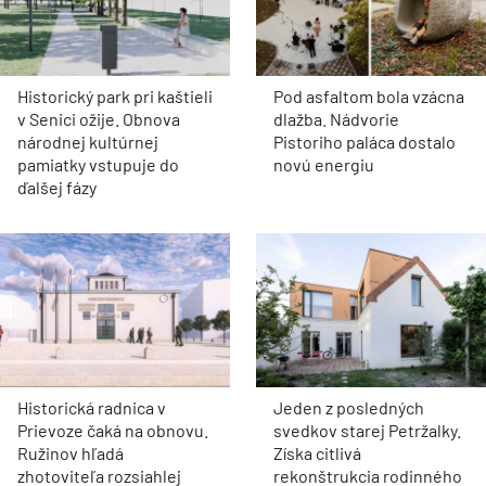
Historický park pri kaštieli
Pod asfaltom bola vzácna
v Senici ožije. Obnova
dlažba. Nádvorie
národnej kultúrnej
Pistoriho paláca dostalo
pamiatky vstupuje do
novú energiu
ďalšej fázy
Historická radnica v
Jeden z posledných
Prievoze čaká na obnovu.
svedkov starej Petržalky.
Ružinov hľadá
Získa citlivá
zhotoviteľa rozsiahlej
rekonštrukcia rodinného