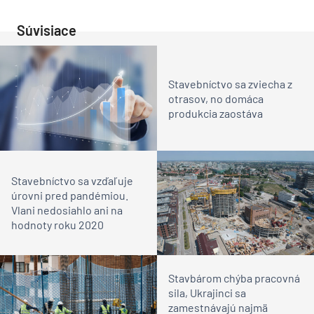
Súvisiace
Stavebníctvo sa zviecha z
otrasov, no domáca
produkcia zaostáva
Stavebníctvo sa vzďaľuje
úrovni pred pandémiou.
Vlani nedosiahlo ani na
hodnoty roku 2020
Stavbárom chýba pracovná
sila, Ukrajinci sa
zamestnávajú najmä