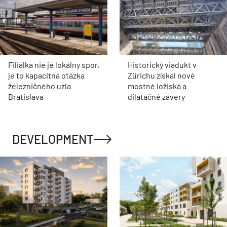
Filiálka nie je lokálny spor,
Historický viadukt v
je to kapacitná otázka
Zürichu získal nové
železničného uzla
mostné ložiská a
Bratislava
dilatačné závery
DEVELOPMENT