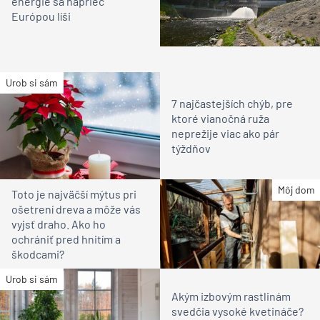
energie sa naprieč
Európou líši
Urob si sám
7 najčastejších chýb, pre
ktoré vianočná ruža
neprežije viac ako pár
týždňov
Môj dom
Toto je najväčší mýtus pri
ošetrení dreva a môže vás
vyjsť draho. Ako ho
ochrániť pred hnitím a
škodcami?
Urob si sám
Akým izbovým rastlinám
svedčia vysoké kvetináče?