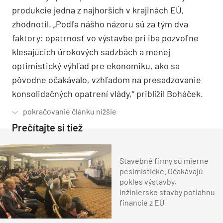
produkcie jedna z najhorších v krajinách EÚ,
zhodnotil. „Podľa nášho názoru sú za tým dva
faktory: opatrnosť vo výstavbe pri iba pozvoľne
klesajúcich úrokových sadzbách a menej
optimistický výhľad pre ekonomiku, ako sa
pôvodne očakávalo, vzhľadom na presadzovanie
konsolidačných opatrení vlády,“ priblížil Boháček.
Prečítajte si tiež
Stavebné firmy sú mierne
pesimistické. Očakávajú
pokles výstavby,
inžinierske stavby potiahnu
financie z EÚ