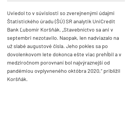
Uviedol to v súvislosti so zverejnenými údajmi
Štatistického úradu (ŠÚ) SR analytik UniCredit
Bank Ľubomír Koršňák. „Stavebníctvo sa ani v
septembri nezotavilo. Naopak, len nadviazalo na
už slabé augustové čísla. Jeho pokles sa po
dovolenkovom lete dokonca ešte viac prehĺbil a v
medziročnom porovnaní bol najvýraznejší od
pandémiou ovplyvneného októbra 2020,“ priblížil
Koršňák.