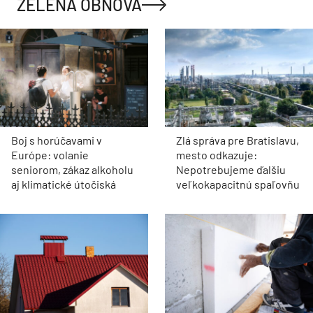
ZELENÁ OBNOVA
Boj s horúčavami v
Zlá správa pre Bratislavu,
Európe: volanie
mesto odkazuje:
seniorom, zákaz alkoholu
Nepotrebujeme ďalšiu
aj klimatické útočiská
veľkokapacitnú spaľovňu