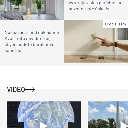
Vyzerajú v nich parádne, no
pozor na isté úskalia!
Urob si sám
Nočná mora pod obkladom:
Kvôli tejto neviditeľnej
chybe budete búrať novú
kúpeľňu
VIDEO