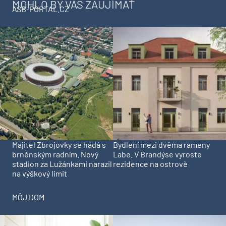
MOHLO BY VÁS ZAUJÍMAŤ
ASB-PORTAL.CZ
Majitel Zbrojovky se hádá s
Bydlení mezi dvěma rameny
brněnským radním. Nový
Labe. V Brandýse vyroste
stadion za Lužánkami narazil
rezidence na ostrově
na výškový limit
MÔJ DOM