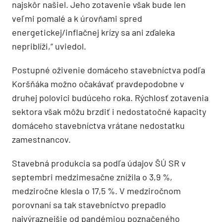
najskôr našiel. Jeho zotavenie však bude len
veľmi pomalé a k úrovňami spred
energetickej/inflačnej krízy sa ani zďaleka
nepriblíži,“ uviedol.
Postupné oživenie domáceho stavebníctva podľa
Koršňáka možno očakávať pravdepodobne v
druhej polovici budúceho roka. Rýchlosť zotavenia
sektora však môžu brzdiť i nedostatočné kapacity
domáceho stavebníctva vrátane nedostatku
zamestnancov.
Stavebná produkcia sa podľa údajov ŠÚ SR v
septembri medzimesačne znížila o 3,9 %,
medziročne klesla o 17,5 %. V medziročnom
porovnaní sa tak stavebníctvo prepadlo
najvýraznejšie od pandémiou poznačeného