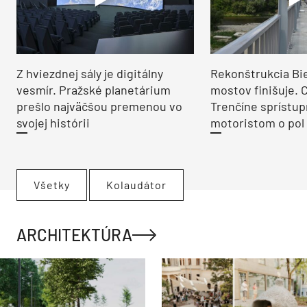
Z hviezdnej sály je digitálny
Rekonštrukcia Bi
vesmír. Pražské planetárium
mostov finišuje. 
prešlo najväčšou premenou vo
Trenčíne sprístup
svojej histórii
motoristom o pol 
Všetky
Kolaudátor
ARCHITEKTÚRA