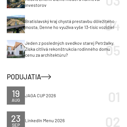
investorov
Bratislavský kraj chystá prestavbu dôležitého
mosta. Denne ho využíva vyše 13-tisíc vozidiel
Jeden z posledných svedkov starej Petržalky.
Získa citlivá rekonštrukcia rodinného domu
cenu za architektúru?
PODUJATIA
19
JAGA CUP 2026
AUG
23
LinkedIn Menu 2026
SEP