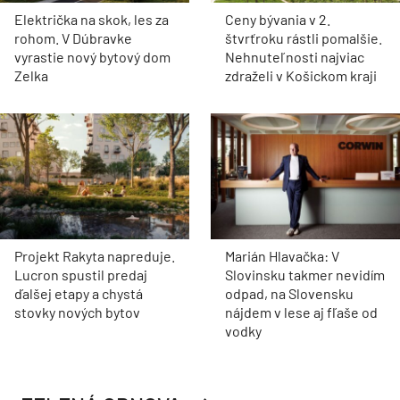
Električka na skok, les za
Ceny bývania v 2.
rohom. V Dúbravke
štvrťroku rástli pomalšie.
vyrastie nový bytový dom
Nehnuteľnosti najviac
Zelka
zdraželi v Košickom kraji
Projekt Rakyta napreduje.
Marián Hlavačka: V
Lucron spustil predaj
Slovinsku takmer nevidím
ďalšej etapy a chystá
odpad, na Slovensku
stovky nových bytov
nájdem v lese aj fľaše od
vodky