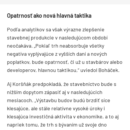
Opatrnosť ako nová hlavná taktika
Podľa analytikov sa však výrazne zlepšenie
stavebnej produkcie v nasledujúcom období
neočakáva. „Pokiaľ trh neabsorbuje všetky
negatíva vyplývajúce z vyšších daní a nových
poplatkov, bude opatrnosť, či už u stavbárov alebo
developerov, hlavnou taktikou,“ uviedol Boháček.
Aj Koršňák predpokladá, že stavebníctvo bude s
nižším dopytom zápasiť aj v nasledujúcich
mesiacoch. „Výstavbu budov budú brzdiť síce
klesajúce, ale stále relatívne vysoké úroky i
klesajúca investičná aktivita v ekonomike, a to aj
napriek tomu, že trh s bývaním už svoje dno