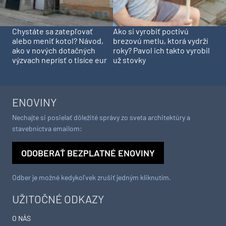
Chystáte sa zatepľovať
Ako si vyrobiť poctivú
alebo meniť kotol? Návod,
brezovú metlu, ktorá vydrží
ako v nových dotačných
roky? Pavol ich takto vyrobil
výzvach neprísť o tisíce eur
už stovky
ENOVINY
Nechajte si posielať dôležité správy zo sveta architektúry a
stavebníctva emailom:
ODOBERAŤ BEZPLATNÉ ENOVINY
Odber je možné kedykoľvek zrušiť jedným kliknutím.
UŽITOČNÉ ODKAZY
O NÁS