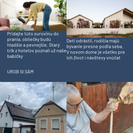
Pridajte túto surovinu do
prania, obliečky budú
Deti odrástli, rodičia majú
hladšie a pevnejšie. Starý
bývanie presne podľa seba.
trik z hotelov poznali už naše
V novom dome je všetko pre
babičky
ich život i návštevy vnúčat
UROB SI SÁM