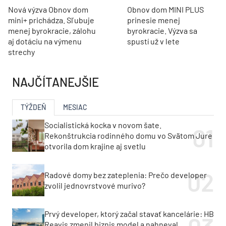
Nová výzva Obnov dom
Obnov dom MINI PLUS
mini+ prichádza. Sľubuje
prinesie menej
menej byrokracie, zálohu
byrokracie. Výzva sa
aj dotáciu na výmenu
spustí už v lete
strechy
NAJČÍTANEJŠIE
TÝŽDEŇ
MESIAC
Socialistická kocka v novom šate.
Rekonštrukcia rodinného domu vo Svätom Jure
otvorila dom krajine aj svetlu
Radové domy bez zateplenia: Prečo developer
zvolil jednovrstvové murivo?
Prvý developer, ktorý začal stavať kancelárie: HB
Reavis zmenil biznis model a nahneval