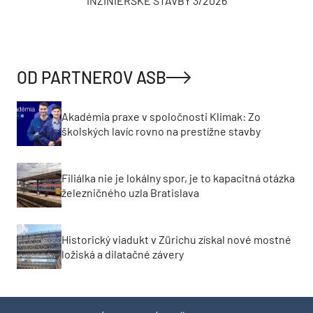
INŽINIERSKE STAVBY 3/2026
OD PARTNEROV ASB
Akadémia praxe v spoločnosti Klimak: Zo
školských lavíc rovno na prestížne stavby
Filiálka nie je lokálny spor, je to kapacitná otázka
železničného uzla Bratislava
Historický viadukt v Zürichu získal nové mostné
ložiská a dilatačné závery