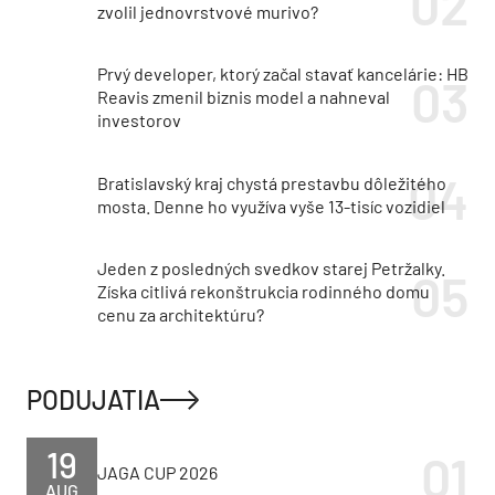
Radové domy bez zateplenia: Prečo developer
zvolil jednovrstvové murivo?
Prvý developer, ktorý začal stavať kancelárie: HB
Reavis zmenil biznis model a nahneval
investorov
Bratislavský kraj chystá prestavbu dôležitého
mosta. Denne ho využíva vyše 13-tisíc vozidiel
Jeden z posledných svedkov starej Petržalky.
Získa citlivá rekonštrukcia rodinného domu
cenu za architektúru?
PODUJATIA