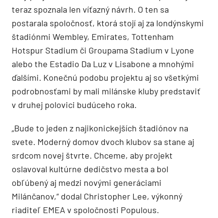
teraz spoznala len víťazný návrh. O ten sa
postarala spoločnosť, ktorá stojí aj za londýnskymi
štadiónmi Wembley, Emirates, Tottenham
Hotspur Stadium či Groupama Stadium v Lyone
alebo the Estadio Da Luz v Lisabone a mnohými
ďalšími. Konečnú podobu projektu aj so všetkými
podrobnosťami by mali milánske kluby predstaviť
v druhej polovici budúceho roka.
„Bude to jeden z najikonickejších štadiónov na
svete. Moderný domov dvoch klubov sa stane aj
srdcom novej štvrte. Chceme, aby projekt
oslavoval kultúrne dedičstvo mesta a bol
obľúbený aj medzi novými generáciami
Milánčanov,“ dodal Christopher Lee, výkonný
riaditeľ EMEA v spoločnosti Populous.