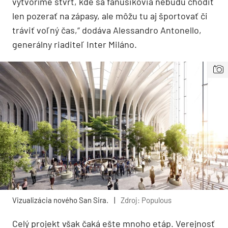
vytvoríme štvrť, kde sa fanúšikovia nebudú chodiť
len pozerať na zápasy, ale môžu tu aj športovať či
tráviť voľný čas,“ dodáva Alessandro Antonello,
generálny riaditeľ Inter Miláno.
Vizualizácia nového San Sira.
|
Zdroj: Populous
Celý projekt však čaká ešte mnoho etáp. Verejnosť