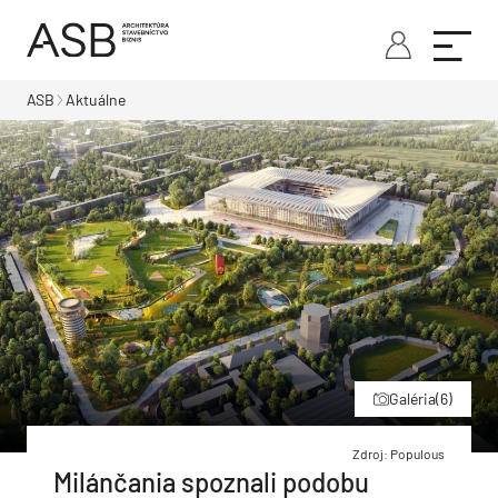
ASB
Aktuálne
Galéria
(6)
Zdroj: Populous
Milánčania spoznali podobu