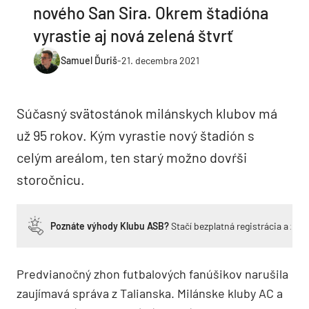
nového San Sira. Okrem štadióna
vyrastie aj nová zelená štvrť
Samuel Ďuriš
-
21. decembra 2021
Súčasný svätostánok milánskych klubov má
už 95 rokov. Kým vyrastie nový štadión s
celým areálom, ten starý možno dovŕši
storočnicu.
Poznáte výhody Klubu ASB?
Stačí bezplatná registrácia a zí
Predvianočný zhon futbalových fanúšikov narušila
zaujímavá správa z Talianska. Milánske kluby AC a