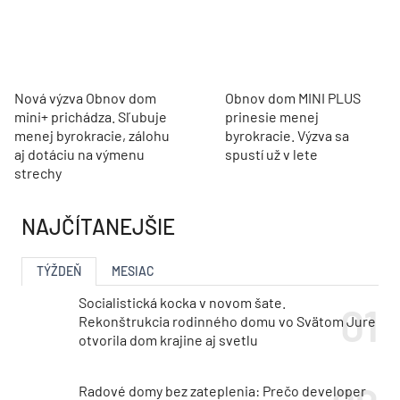
Nová výzva Obnov dom
Obnov dom MINI PLUS
mini+ prichádza. Sľubuje
prinesie menej
menej byrokracie, zálohu
byrokracie. Výzva sa
aj dotáciu na výmenu
spustí už v lete
strechy
NAJČÍTANEJŠIE
TÝŽDEŇ
MESIAC
Socialistická kocka v novom šate.
Rekonštrukcia rodinného domu vo Svätom Jure
otvorila dom krajine aj svetlu