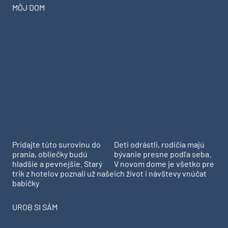
známého paláce nad Prahou
propojuje staré zdivo, umění
a český design
MÔJ DOM
Pridajte túto surovinu do
prania, obliečky budú
Deti odrástli, rodičia majú
hladšie a pevnejšie. Starý
bývanie presne podľa seba.
trik z hotelov poznali už naše
V novom dome je všetko pre
babičky
ich život i návštevy vnúčat
UROB SI SÁM