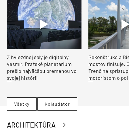
VIDEO
Z hviezdnej sály je digitálny
Rekonštrukcia Bi
vesmír. Pražské planetárium
mostov finišuje. 
prešlo najväčšou premenou vo
Trenčíne sprístup
svojej histórii
motoristom o pol 
Všetky
Kolaudátor