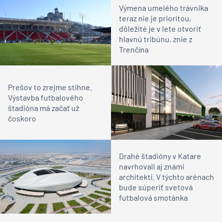
Výmena umelého trávnika
teraz nie je prioritou,
dôležité je v lete otvoriť
hlavnú tribúnu, znie z
Trenčína
Prešov to zrejme stihne.
Výstavba futbalového
štadióna má začať už
čoskoro
Drahé štadióny v Katare
navrhovali aj známi
architekti. V týchto arénach
bude súperiť svetová
futbalová smotánka