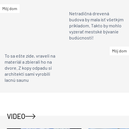
takto?
Môj dom
Netradičná drevená
budova by mala ísť všetkým
príkladom. Takto by mohlo
vyzerať mestské bývanie
budúcnosti!
Môj dom
To sa ešte zíde, vraveli na
materiál a zbierali ho na
dvore. Z kopy odpadu si
architekti sami vyrobili
lacnú saunu