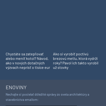
Chystáte sa zatepľovať
Ako si vyrobiť poctivú
alebo meniť kotol? Návod,
brezovú metlu, ktorá vydrží
ako v nových dotačných
roky? Pavol ich takto vyrobil
výzvach neprísť o tisíce eur
už stovky
ENOVINY
Nechajte si posielať dôležité správy zo sveta architektúry a
stavebníctva emailom:
ODOBERAŤ BEZPLATNÉ ENOVINY