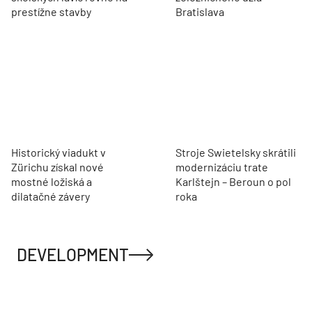
Akadémia praxe v
Filiálka nie je lokálny spor,
spoločnosti Klimak: Zo
je to kapacitná otázka
školských lavíc rovno na
železničného uzla
prestížne stavby
Bratislava
Historický viadukt v
Stroje Swietelsky skrátili
Zürichu získal nové
modernizáciu trate
mostné ložiská a
Karlštejn – Beroun o pol
dilatačné závery
roka
DEVELOPMENT