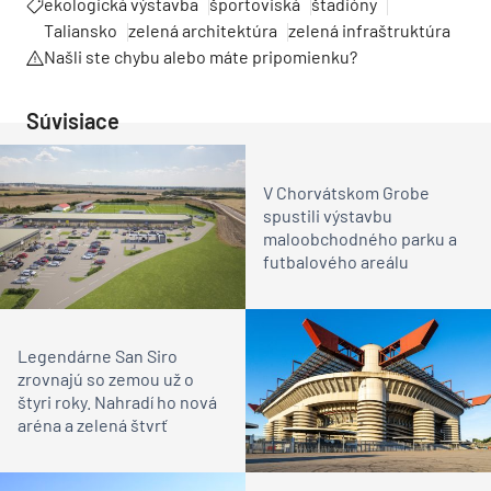
ekologická výstavba
športoviská
štadióny
Taliansko
zelená architektúra
zelená infraštruktúra
Našli ste chybu alebo máte pripomienku?
Súvisiace
V Chorvátskom Grobe
spustili výstavbu
maloobchodného parku a
futbalového areálu
Legendárne San Siro
zrovnajú so zemou už o
štyri roky. Nahradí ho nová
aréna a zelená štvrť