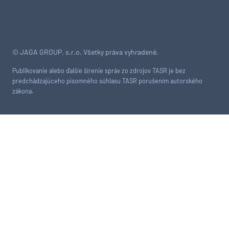
© JAGA GROUP, s.r.o. Všetky práva vyhradené.
Publikovanie alebo ďalšie šírenie správ zo zdrojov TASR je bez
predchádzajúceho písomného súhlasu TASR porušením autorského
zákona.