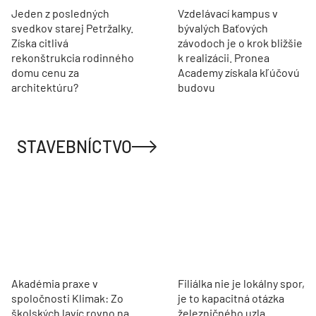
Jeden z posledných
Vzdelávací kampus v
svedkov starej Petržalky.
bývalých Baťových
Získa citlivá
závodoch je o krok bližšie
rekonštrukcia rodinného
k realizácii. Pronea
domu cenu za
Academy získala kľúčovú
architektúru?
budovu
STAVEBNÍCTVO