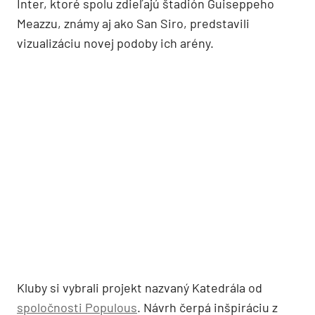
Inter, ktoré spolu zdieľajú štadión Guiseppeho
Meazzu, známy aj ako San Siro, predstavili
vizualizáciu novej podoby ich arény.
Kluby si vybrali projekt nazvaný Katedrála od
spoločnosti Populous
. Návrh čerpá inšpiráciu z