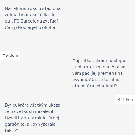
Na rekonštrukciu štadióna
zohnali viac ako miliardu
eur. FC Barcelona zveľadí
Camp Nou aj jeho okolie
Môj dom
Majiteľka takmer naslepo
kúpila starú školu. Ako sa
vám páči jej premena na
bývanie? Cítite tú silnú
atmosféru minulosti?
Môj dom
Byt cukrára všetkým ukázal,
že na veľkosti nezáleží!
Bývali by ste v miniatúrnej
garsónke, ak by vyzerala