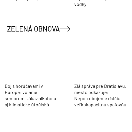
Lucron spustil predaj
Slovinsku takmer nevidím
ďalšej etapy a chystá
odpad, na Slovensku
stovky nových bytov
nájdem v lese aj fľaše od
vodky
ZELENÁ OBNOVA
Boj s horúčavami v
Zlá správa pre Bratislavu,
Európe: volanie
mesto odkazuje:
seniorom, zákaz alkoholu
Nepotrebujeme ďalšiu
aj klimatické útočiská
veľkokapacitnú spaľovňu