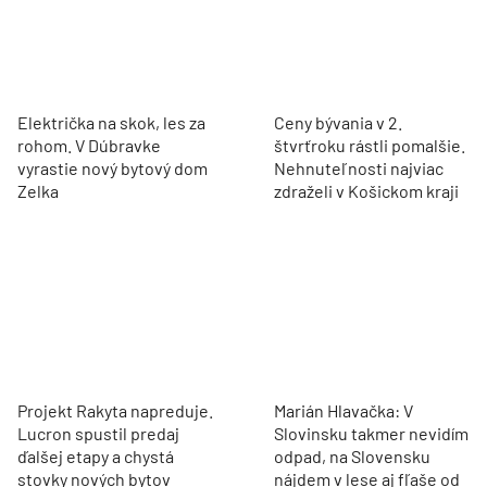
Električka na skok, les za
Ceny bývania v 2.
rohom. V Dúbravke
štvrťroku rástli pomalšie.
vyrastie nový bytový dom
Nehnuteľnosti najviac
Zelka
zdraželi v Košickom kraji
Projekt Rakyta napreduje.
Marián Hlavačka: V