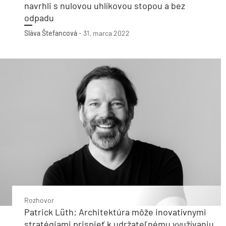
navrhli s nulovou uhlíkovou stopou a bez
odpadu
Sláva Štefancová
-
31. marca 2022
Rozhovor
Patrick Lüth: Architektúra môže inovatívnymi
stratégiami prispieť k udržateľnému využívaniu