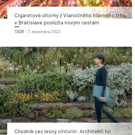
Cigaretové ohorky z Vianočného hlavného trhu
v Bratislave poslúžia novým cestám
TASR
-
7. decembra 2022
Chodník cez lesný cintorín: Architekti ho