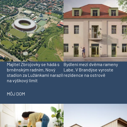
Majitel Zbrojovky se hádá s
Bydlení mezi dvěma rameny
brněnským radním. Nový
Labe. V Brandýse vyroste
stadion za Lužánkami narazil
rezidence na ostrově
na výškový limit
MÔJ DOM