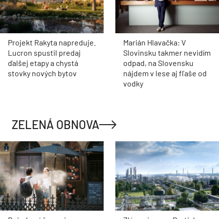
Projekt Rakyta napreduje.
Marián Hlavačka: V
Lucron spustil predaj
Slovinsku takmer nevidím
ďalšej etapy a chystá
odpad, na Slovensku
stovky nových bytov
nájdem v lese aj fľaše od
vodky
ZELENÁ OBNOVA