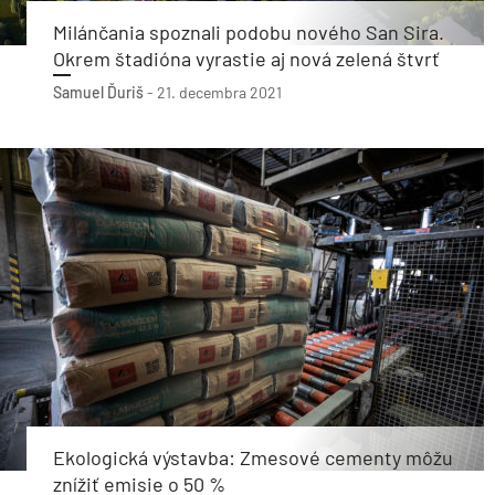
Milánčania spoznali podobu nového San Sira.
Okrem štadióna vyrastie aj nová zelená štvrť
Samuel Ďuriš
-
21. decembra 2021
Ekologická výstavba: Zmesové cementy môžu
znížiť emisie o 50 %