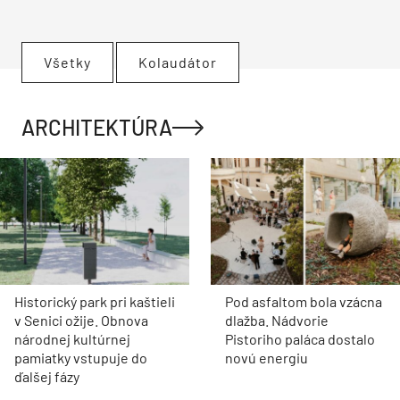
Všetky
Kolaudátor
ARCHITEKTÚRA
Historický park pri kaštieli
Pod asfaltom bola vzácna
v Senici ožije. Obnova
dlažba. Nádvorie
národnej kultúrnej
Pistoriho paláca dostalo
pamiatky vstupuje do
novú energiu
ďalšej fázy