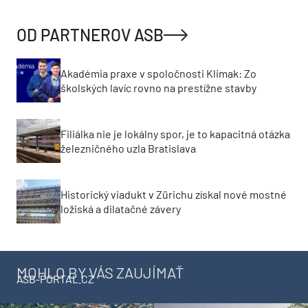
OD PARTNEROV ASB
Akadémia praxe v spoločnosti Klimak: Zo
školských lavíc rovno na prestížne stavby
Filiálka nie je lokálny spor, je to kapacitná otázka
železničného uzla Bratislava
Historický viadukt v Zürichu získal nové mostné
ložiská a dilatačné závery
MOHLO BY VÁS ZAUJÍMAŤ
ASB-PORTAL.CZ