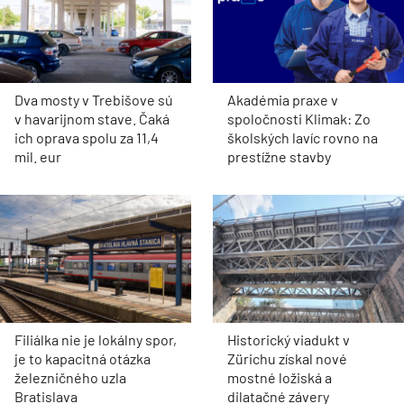
Dva mosty v Trebišove sú
Akadémia praxe v
v havarijnom stave. Čaká
spoločnosti Klimak: Zo
ich oprava spolu za 11,4
školských lavíc rovno na
mil. eur
prestížne stavby
Filiálka nie je lokálny spor,
Historický viadukt v
je to kapacitná otázka
Zürichu získal nové
železničného uzla
mostné ložiská a
Bratislava
dilatačné závery