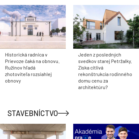
Historická radnica v
Jeden z posledných
Prievoze čaká na obnovu.
svedkov starej Petržalky.
Ružinov hľadá
Získa citlivá
zhotoviteľa rozsiahlej
rekonštrukcia rodinného
obnovy
domu cenu za
architektúru?
STAVEBNÍCTVO