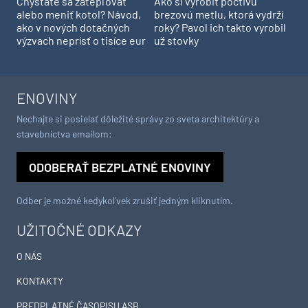
Chystáte sa zatepľovať
Ako si vyrobiť poctivú
alebo meniť kotol? Návod,
brezovú metlu, ktorá vydrží
ako v nových dotačných
roky? Pavol ich takto vyrobil
výzvach neprísť o tisíce eur
už stovky
ENOVINY
Nechajte si posielať dôležité správy zo sveta architektúry a
stavebníctva emailom:
ODOBERAŤ BEZPLATNÉ ENOVINY
Odber je možné kedykoľvek zrušiť jedným kliknutím.
UŽITOČNÉ ODKAZY
O NÁS
KONTAKTY
PREDPLATNÉ ČASOPISU ASB