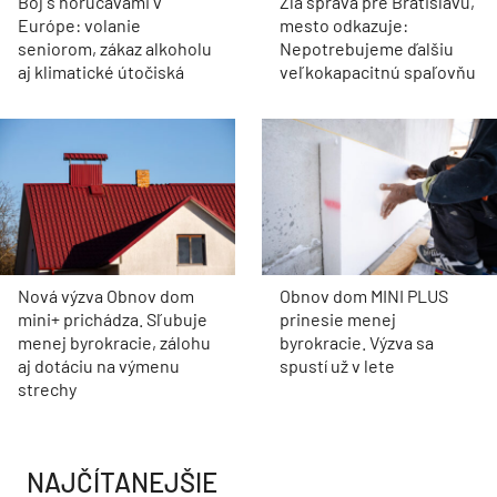
Boj s horúčavami v
Zlá správa pre Bratislavu,
Európe: volanie
mesto odkazuje:
seniorom, zákaz alkoholu
Nepotrebujeme ďalšiu
aj klimatické útočiská
veľkokapacitnú spaľovňu
Nová výzva Obnov dom
Obnov dom MINI PLUS
mini+ prichádza. Sľubuje
prinesie menej
menej byrokracie, zálohu
byrokracie. Výzva sa
aj dotáciu na výmenu
spustí už v lete
strechy
NAJČÍTANEJŠIE