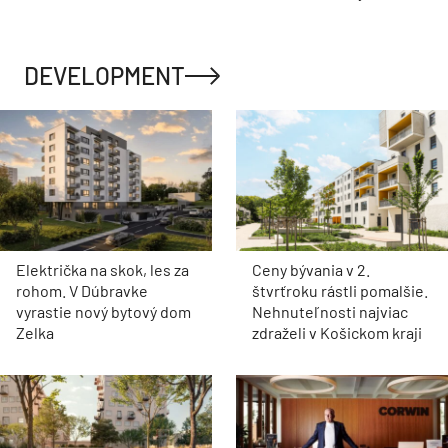
DEVELOPMENT
Električka na skok, les za
Ceny bývania v 2.
rohom. V Dúbravke
štvrťroku rástli pomalšie.
vyrastie nový bytový dom
Nehnuteľnosti najviac
Zelka
zdraželi v Košickom kraji