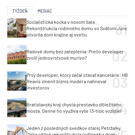
TÝŽDEŇ
MESIAC
Socialistická kocka v novom šate.
Rekonštrukcia rodinného domu vo Svätom Jure
otvorila dom krajine aj svetlu
Radové domy bez zateplenia: Prečo developer
zvolil jednovrstvové murivo?
Prvý developer, ktorý začal stavať kancelárie: HB
Reavis zmenil biznis model a nahneval
investorov
Bratislavský kraj chystá prestavbu dôležitého
mosta. Denne ho využíva vyše 13-tisíc vozidiel
Jeden z posledných svedkov starej Petržalky.
Získa citlivá rekonštrukcia rodinného domu