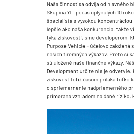
Naša činnosť sa odvíja od hlavného b
Skupina YIT počas uplynulých 10 rokov
špecialista s vysokou koncentrácio
lepšie ako naša konkurencia, takže v
týka ziskovosti, sme developerom, kt
Purpose Vehicle – účelovo založená s
našich firemných výkazov. Preto si ka
sú uložené naše finančné výkazy. Náš
Development určite nie je odvetvie,
ziskovosť totiž časom priláka toľko k
o spriemernenie nadpriemerného prof
primeraná vzhľadom na dané riziko, 