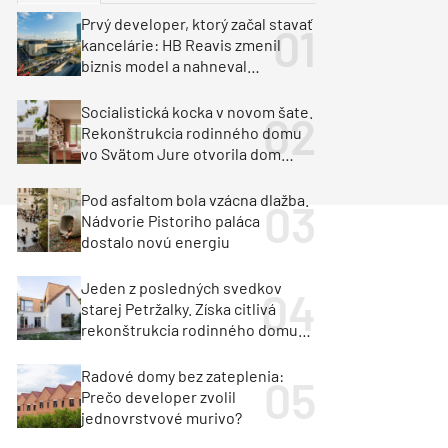
y
Klimatizácia a vetranie
Prvý developer, ktorý začal stavať
urz Milan Murcka
kancelárie: HB Reavis zmenil
biznis model a nahneval
investorov
Socialistická kocka v novom šate.
Rekonštrukcia rodinného domu
vo Svätom Jure otvorila dom
krajine aj svetlu
Pod asfaltom bola vzácna dlažba.
Nádvorie Pistoriho paláca
dostalo novú energiu
Jeden z posledných svedkov
starej Petržalky. Získa citlivá
rekonštrukcia rodinného domu
cenu za architektúru?
Radové domy bez zateplenia:
Prečo developer zvolil
jednovrstvové murivo?