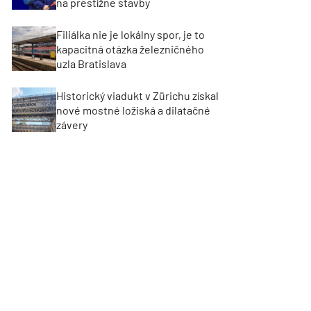
na prestížne stavby
Filiálka nie je lokálny spor, je to
kapacitná otázka železničného
uzla Bratislava
Historický viadukt v Zürichu získal
nové mostné ložiská a dilatačné
závery