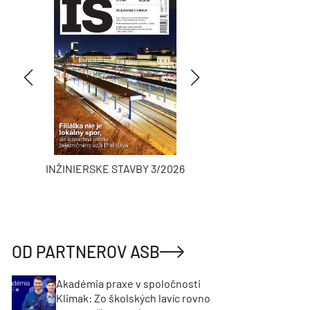
INŽINIERSKE STAVBY 3/2026
ASB
OD PARTNEROV ASB
Akadémia praxe v spoločnosti
Klimak: Zo školských lavíc rovno