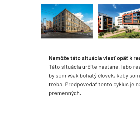
Nemôže táto situácia viesť opäť k rea
Táto situácia určite nastane, lebo rea
by som však bohatý človek, keby som 
treba. Predpovedať tento cyklus je nár
premenných.