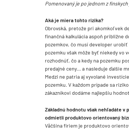
Pomenovaný je po jednom z fínskych j
Aká je miera tohto rizika?
Obrovská, pretože pri akomkoľvek de
finančná kalkulácia aspoň približne d
pozemkov, čo musí developer urobiť a
pozemku však môže byť niekedy vo v
rozhodnúť, čo a kedy na pozemku pos
predajné ceny… a nasleduje ďalšie m
Medzi ne patria aj vyvolané investíc
pozemku. V každom prípade sa riziko
zákazníkovi dodáme najlepšiu hodno
Základnú hodnotu však nehľadáte v pr
odmietli produktovo orientovaný biz
Väčšina firiem je produktovo oriento