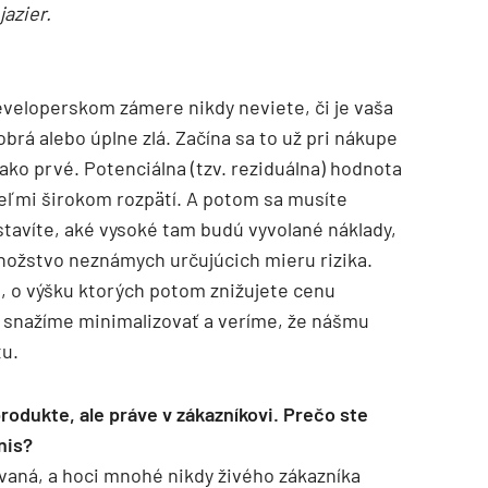
azier.
veloperskom zámere nikdy neviete, či je vaša
obrá alebo úplne zlá. Začína sa to už pri nákupe
ko prvé. Potenciálna (tzv. reziduálna) hodnota
eľmi širokom rozpätí. A potom sa musíte
tavíte, aké vysoké tam budú vyvolané náklady,
nožstvo neznámych určujúcich mieru rizika.
ie, o výšku ktorých potom znižujete cenu
 snažíme minimalizovať a veríme, že nášmu
tu.
odukte, ale práve v zákazníkovi. Prečo ste
nis?
vaná, a hoci mnohé nikdy živého zákazníka