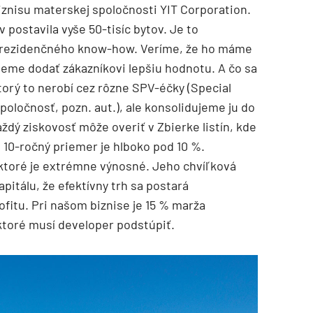
iznisu materskej spoločnosti YIT Corporation.
 postavila vyše 50-tisíc bytov. Je to
u rezidenčného know-how. Veríme, že ho máme
ieme dodať zákazníkovi lepšiu hodnotu. A čo sa
orý to nerobí cez rôzne SPV-éčky (Special
poločnosť, pozn. aut.), ale konsolidujeme ju do
ždý ziskovosť môže overiť v Zbierke listín, kde
 10-ročný priemer je hlboko pod 10 %.
 ktoré je extrémne výnosné. Jeho chvíľková
apitálu, že efektívny trh sa postará
itu. Pri našom biznise je 15 % marža
ktoré musí developer podstúpiť.