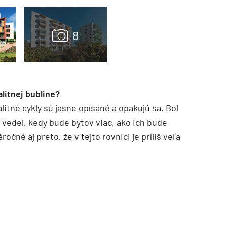
litnej bubline?
litné cykly sú jasne opísané a opakujú sa. Bol
vedel, kedy bude bytov viac, ako ich bude
TZB HAUSTECHNIK 3/2026
očné aj preto, že v tejto rovnici je príliš veľa