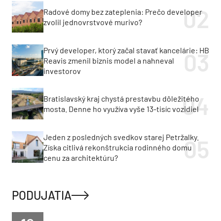
Radové domy bez zateplenia: Prečo developer
zvolil jednovrstvové murivo?
Prvý developer, ktorý začal stavať kancelárie: HB
Reavis zmenil biznis model a nahneval
investorov
Bratislavský kraj chystá prestavbu dôležitého
mosta. Denne ho využíva vyše 13-tisíc vozidiel
Jeden z posledných svedkov starej Petržalky.
Získa citlivá rekonštrukcia rodinného domu
cenu za architektúru?
PODUJATIA