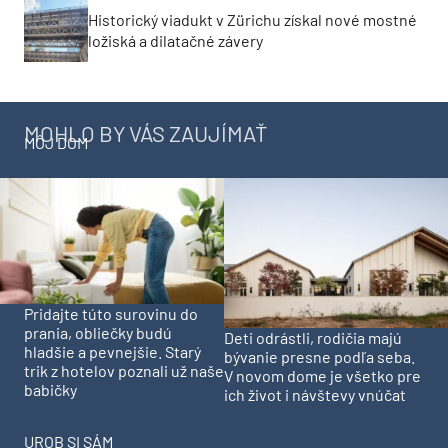
Historický viadukt v Zürichu získal nové mostné
ložiská a dilatačné závery
MOHLO BY VÁS ZAUJÍMAŤ
MÔJ DOM
Pridajte túto surovinu do
prania, obliečky budú
Deti odrástli, rodičia majú
hladšie a pevnejšie. Starý
bývanie presne podľa seba.
trik z hotelov poznali už naše
V novom dome je všetko pre
babičky
ich život i návštevy vnúčat
UROB SI SÁM