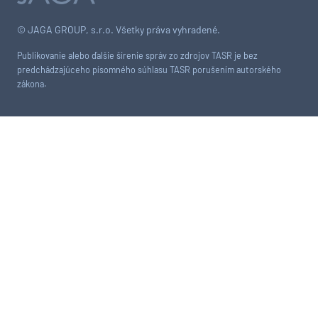
© JAGA GROUP, s.r.o. Všetky práva vyhradené.
Publikovanie alebo ďalšie šírenie správ zo zdrojov TASR je bez
predchádzajúceho písomného súhlasu TASR porušením autorského
zákona.