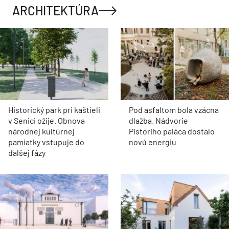
ARCHITEKTÚRA
Historický park pri kaštieli
Pod asfaltom bola vzácna
v Senici ožije. Obnova
dlažba. Nádvorie
národnej kultúrnej
Pistoriho paláca dostalo
pamiatky vstupuje do
novú energiu
ďalšej fázy