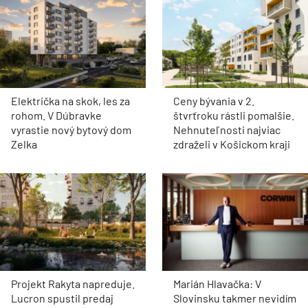
Električka na skok, les za
Ceny bývania v 2.
rohom. V Dúbravke
štvrťroku rástli pomalšie.
vyrastie nový bytový dom
Nehnuteľnosti najviac
Zelka
zdraželi v Košickom kraji
Projekt Rakyta napreduje.
Marián Hlavačka: V
Lucron spustil predaj
Slovinsku takmer nevidím