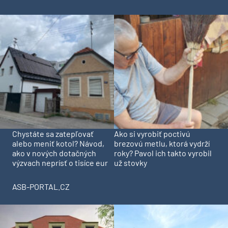
Chystáte sa zatepľovať
Ako si vyrobiť poctivú
alebo meniť kotol? Návod,
brezovú metlu, ktorá vydrží
ako v nových dotačných
roky? Pavol ich takto vyrobil
výzvach neprísť o tisíce eur
už stovky
ASB-PORTAL.CZ