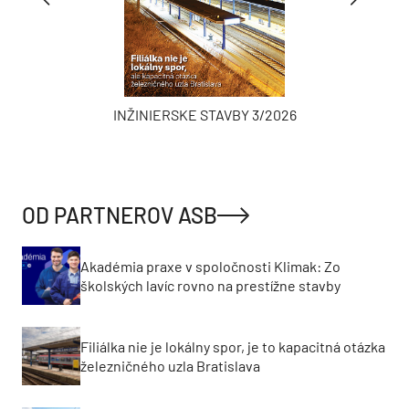
INŽINIERSKE STAVBY 3/2026
OD PARTNEROV ASB
Akadémia praxe v spoločnosti Klimak: Zo
školských lavíc rovno na prestížne stavby
Filiálka nie je lokálny spor, je to kapacitná otázka
železničného uzla Bratislava