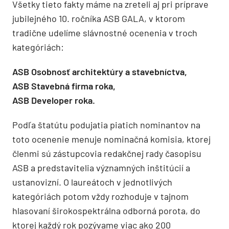
Všetky tieto fakty máme na zreteli aj pri príprave
jubilejného 10. ročníka ASB GALA, v ktorom
tradične udelíme slávnostné ocenenia v troch
kategóriách:
ASB Osobnosť architektúry a stavebníctva,
ASB Stavebná firma roka,
ASB Developer roka.
Podľa štatútu podujatia piatich nominantov na
toto ocenenie menuje nominačná komisia, ktorej
členmi sú zástupcovia redakčnej rady časopisu
ASB a predstavitelia významných inštitúcií a
ustanovizní. O laureátoch v jednotlivých
kategóriách potom vždy rozhoduje v tajnom
hlasovaní širokospektrálna odborná porota, do
ktorej každý rok pozývame viac ako 200