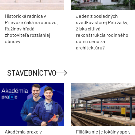
Historická radnica v
Jeden z posledných
Prievoze čaká na obnovu.
svedkov starej Petržalky.
Ružinov hľadá
Získa citlivá
zhotoviteľa rozsiahlej
rekonštrukcia rodinného
obnovy
domu cenu za
architektúru?
STAVEBNÍCTVO
Akadémia praxe v
Filiálka nie je lokálny spor,