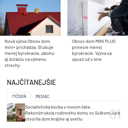
Nová výzva Obnov dom
Obnov dom MINI PLUS
mini+ prichádza. Sľubuje
prinesie menej
menej byrokracie, zálohu
byrokracie. Výzva sa
aj dotáciu na výmenu
spustí už v lete
strechy
NAJČÍTANEJŠIE
TÝŽDEŇ
MESIAC
Socialistická kocka v novom šate.
Rekonštrukcia rodinného domu vo Svätom Jure
otvorila dom krajine aj svetlu