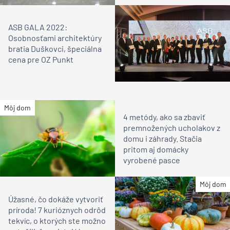
ASB GALA 2022:
Osobnosťami architektúry
bratia Duškovci, špeciálna
cena pre OZ Punkt
Môj dom
4 metódy, ako sa zbaviť
premnožených ucholakov z
domu i záhrady. Stačia
pritom aj domácky
vyrobené pasce
Môj dom
Úžasné, čo dokáže vytvoriť
príroda! 7 kurióznych odrôd
tekvíc, o ktorých ste možno