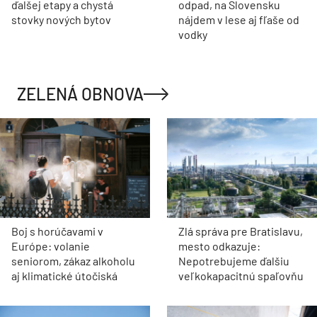
ďalšej etapy a chystá
odpad, na Slovensku
stovky nových bytov
nájdem v lese aj fľaše od
vodky
ZELENÁ OBNOVA
Boj s horúčavami v
Zlá správa pre Bratislavu,
Európe: volanie
mesto odkazuje:
seniorom, zákaz alkoholu
Nepotrebujeme ďalšiu
aj klimatické útočiská
veľkokapacitnú spaľovňu