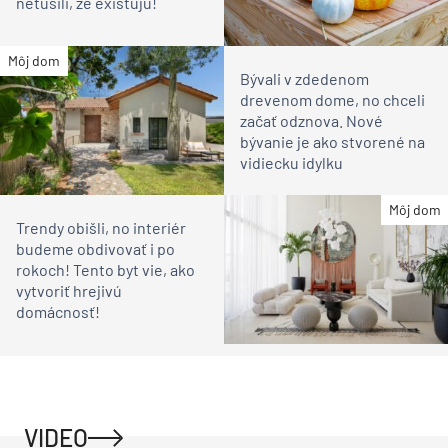
netušili, že existujú!
Môj dom
Bývali v zdedenom
drevenom dome, no chceli
začať odznova. Nové
bývanie je ako stvorené na
vidiecku idylku
Môj dom
Trendy obišli, no interiér
budeme obdivovať i po
rokoch! Tento byt vie, ako
vytvoriť hrejivú
domácnosť!
VIDEO