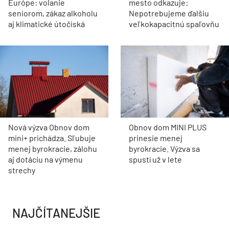
Európe: volanie
mesto odkazuje:
seniorom, zákaz alkoholu
Nepotrebujeme ďalšiu
aj klimatické útočiská
veľkokapacitnú spaľovňu
Nová výzva Obnov dom
Obnov dom MINI PLUS
mini+ prichádza. Sľubuje
prinesie menej
menej byrokracie, zálohu
byrokracie. Výzva sa
aj dotáciu na výmenu
spustí už v lete
strechy
NAJČÍTANEJŠIE