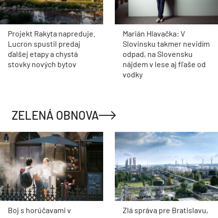
Projekt Rakyta napreduje.
Marián Hlavačka: V
Lucron spustil predaj
Slovinsku takmer nevidím
ďalšej etapy a chystá
odpad, na Slovensku
stovky nových bytov
nájdem v lese aj fľaše od
vodky
ZELENÁ OBNOVA
Boj s horúčavami v
Zlá správa pre Bratislavu,