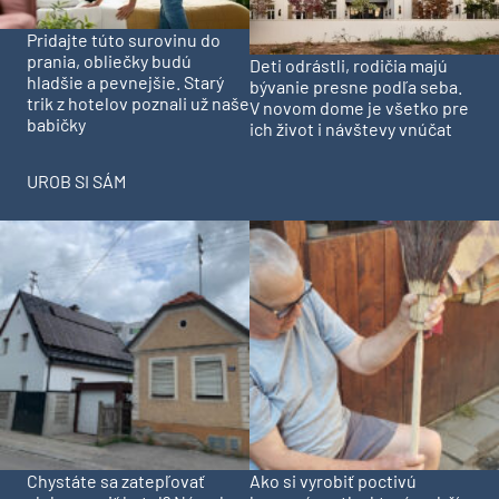
Pridajte túto surovinu do
prania, obliečky budú
Deti odrástli, rodičia majú
hladšie a pevnejšie. Starý
bývanie presne podľa seba.
trik z hotelov poznali už naše
V novom dome je všetko pre
babičky
ich život i návštevy vnúčat
UROB SI SÁM
Chystáte sa zatepľovať
Ako si vyrobiť poctivú