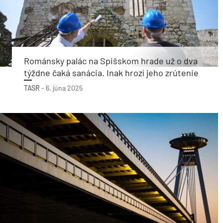
Románsky palác na Spišskom hrade už o dva
týždne čaká sanácia. Inak hrozí jeho zrútenie
TASR
-
6. júna 2025