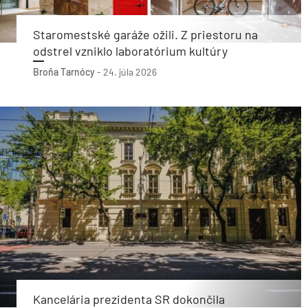
Staromestské garáže ožili. Z priestoru na
odstrel vzniklo laboratórium kultúry
Broňa Tarnócy
-
24. júla 2026
Kancelária prezidenta SR dokončila