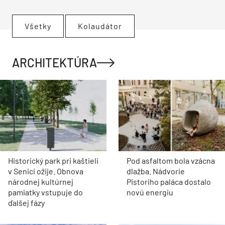
Všetky
Kolaudátor
ARCHITEKTÚRA
Historický park pri kaštieli
Pod asfaltom bola vzácna
v Senici ožije. Obnova
dlažba. Nádvorie
národnej kultúrnej
Pistoriho paláca dostalo
pamiatky vstupuje do
novú energiu
ďalšej fázy