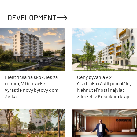
DEVELOPMENT
Električka na skok, les za
Ceny bývania v 2.
rohom. V Dúbravke
štvrťroku rástli pomalšie.
vyrastie nový bytový dom
Nehnuteľnosti najviac
Zelka
zdraželi v Košickom kraji