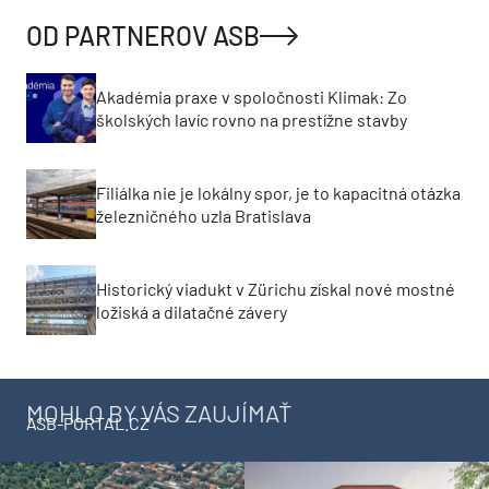
OD PARTNEROV ASB
Akadémia praxe v spoločnosti Klimak: Zo
školských lavíc rovno na prestížne stavby
Filiálka nie je lokálny spor, je to kapacitná otázka
železničného uzla Bratislava
Historický viadukt v Zürichu získal nové mostné
ložiská a dilatačné závery
MOHLO BY VÁS ZAUJÍMAŤ
ASB-PORTAL.CZ