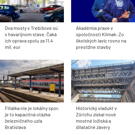
Dva mosty v Trebišove sú
Akadémia praxe v
v havarijnom stave. Čaká
spoločnosti Klimak: Zo
ich oprava spolu za 11,4
školských lavíc rovno na
mil. eur
prestížne stavby
Filiálka nie je lokálny spor,
Historický viadukt v
je to kapacitná otázka
Zürichu získal nové
železničného uzla
mostné ložiská a
Bratislava
dilatačné závery