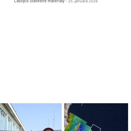
Časopis Stavebné materiály
-
25. januára 2026