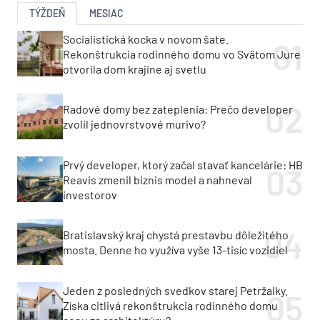
TÝŽDEŇ
MESIAC
Socialistická kocka v novom šate.
Rekonštrukcia rodinného domu vo Svätom Jure
otvorila dom krajine aj svetlu
Radové domy bez zateplenia: Prečo developer
zvolil jednovrstvové murivo?
Prvý developer, ktorý začal stavať kancelárie: HB
Reavis zmenil biznis model a nahneval
investorov
Bratislavský kraj chystá prestavbu dôležitého
mosta. Denne ho využíva vyše 13-tisíc vozidiel
Jeden z posledných svedkov starej Petržalky.
Získa citlivá rekonštrukcia rodinného domu