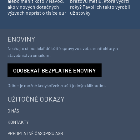
alebo meniť kotol? Návod,
brezovú metlu, ktorá vydrží
ako v nových dotačných
roky? Pavol ich takto vyrobil
výzvach neprísť o tisíce eur
už stovky
ENOVINY
Nechajte si posielať dôležité správy zo sveta architektúry a
stavebníctva emailom:
ODOBERAŤ BEZPLATNÉ ENOVINY
Odber je možné kedykoľvek zrušiť jedným kliknutím.
UŽITOČNÉ ODKAZY
O NÁS
KONTAKTY
PREDPLATNÉ ČASOPISU ASB