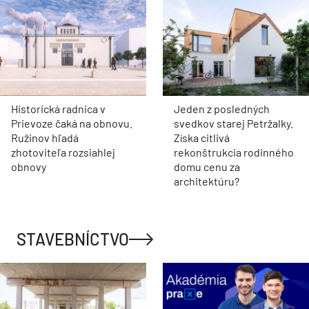
Historická radnica v
Jeden z posledných
Prievoze čaká na obnovu.
svedkov starej Petržalky.
Ružinov hľadá
Získa citlivá
zhotoviteľa rozsiahlej
rekonštrukcia rodinného
obnovy
domu cenu za
architektúru?
STAVEBNÍCTVO