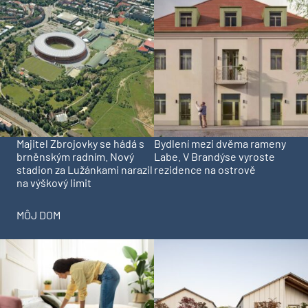
Majitel Zbrojovky se hádá s
Bydlení mezi dvěma rameny
brněnským radním. Nový
Labe. V Brandýse vyroste
stadion za Lužánkami narazil
rezidence na ostrově
na výškový limit
MÔJ DOM