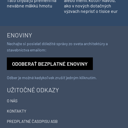
Táto chyba ju premení na
alebo meniť kotol? Návod,
nevábne mäkkú hmotu
ako v nových dotačných
výzvach neprísť o tisíce eur
ENOVINY
Nechajte si posielať dôležité správy zo sveta architektúry a
stavebníctva emailom:
ODOBERAŤ BEZPLATNÉ ENOVINY
Odber je možné kedykoľvek zrušiť jedným kliknutím.
UŽITOČNÉ ODKAZY
O NÁS
KONTAKTY
PREDPLATNÉ ČASOPISU ASB