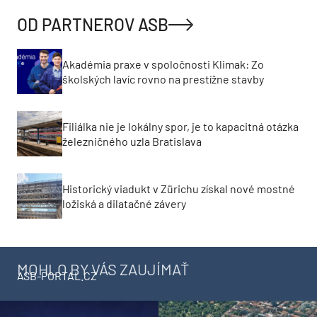
OD PARTNEROV ASB
Akadémia praxe v spoločnosti Klimak: Zo
školských lavíc rovno na prestížne stavby
Filiálka nie je lokálny spor, je to kapacitná otázka
železničného uzla Bratislava
Historický viadukt v Zürichu získal nové mostné
ložiská a dilatačné závery
MOHLO BY VÁS ZAUJÍMAŤ
ASB-PORTAL.CZ