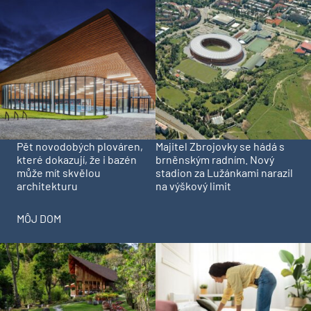
Pět novodobých plováren,
Majitel Zbrojovky se hádá s
které dokazují, že i bazén
brněnským radním. Nový
může mít skvělou
stadion za Lužánkami narazil
architekturu
na výškový limit
MÔJ DOM