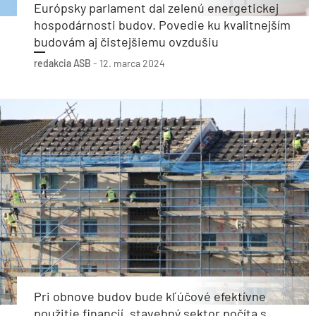
Európsky parlament dal zelenú energetickej
hospodárnosti budov. Povedie ku kvalitnejším
budovám aj čistejšiemu ovzdušiu
redakcia ASB
-
12. marca 2024
Pri obnove budov bude kľúčové efektívne
použitie financií, stavebný sektor počíta s