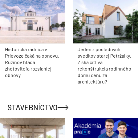
Historická radnica v
Jeden z posledných
Prievoze čaká na obnovu.
svedkov starej Petržalky.
Ružinov hľadá
Získa citlivá
zhotoviteľa rozsiahlej
rekonštrukcia rodinného
obnovy
domu cenu za
architektúru?
STAVEBNÍCTVO