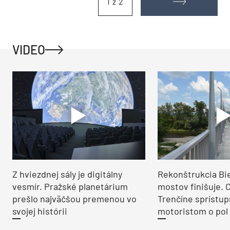
1 z 2
VIDEO
Z hviezdnej sály je digitálny
Rekonštrukcia Bi
vesmír. Pražské planetárium
mostov finišuje. 
prešlo najväčšou premenou vo
Trenčíne sprístup
svojej histórii
motoristom o pol 