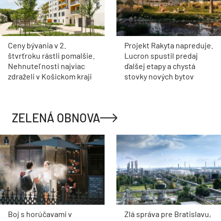
Ceny bývania v 2.
Projekt Rakyta napreduje.
štvrťroku rástli pomalšie.
Lucron spustil predaj
Nehnuteľnosti najviac
ďalšej etapy a chystá
zdraželi v Košickom kraji
stovky nových bytov
ZELENÁ OBNOVA
Boj s horúčavami v
Zlá správa pre Bratislavu,