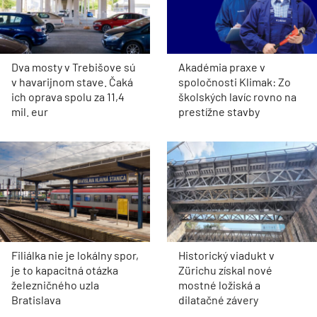
Dva mosty v Trebišove sú
Akadémia praxe v
v havarijnom stave. Čaká
spoločnosti Klimak: Zo
ich oprava spolu za 11,4
školských lavíc rovno na
mil. eur
prestížne stavby
Filiálka nie je lokálny spor,
Historický viadukt v
je to kapacitná otázka
Zürichu získal nové
železničného uzla
mostné ložiská a
Bratislava
dilatačné závery