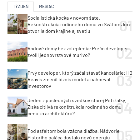
TÝŽDEŇ
MESIAC
Socialistická kocka v novom šate.
Rekonštrukcia rodinného domu vo Svätom Jure
otvorila dom krajine aj svetlu
Radové domy bez zateplenia: Prečo developer
zvolil jednovrstvové murivo?
Prvý developer, ktorý začal stavať kancelárie: HB
Reavis zmenil biznis model a nahneval
investorov
Jeden z posledných svedkov starej Petržalky.
Získa citlivá rekonštrukcia rodinného domu
cenu za architektúru?
Pod asfaltom bola vzácna dlažba. Nádvorie
Pistoriho paláca dostalo novú energiu