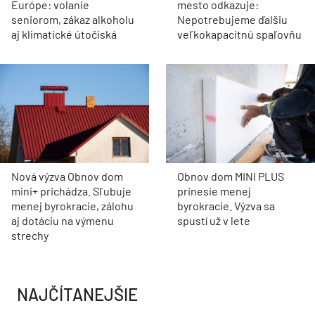
Európe: volanie
mesto odkazuje:
seniorom, zákaz alkoholu
Nepotrebujeme ďalšiu
aj klimatické útočiská
veľkokapacitnú spaľovňu
Nová výzva Obnov dom
Obnov dom MINI PLUS
mini+ prichádza. Sľubuje
prinesie menej
menej byrokracie, zálohu
byrokracie. Výzva sa
aj dotáciu na výmenu
spustí už v lete
strechy
NAJČÍTANEJŠIE