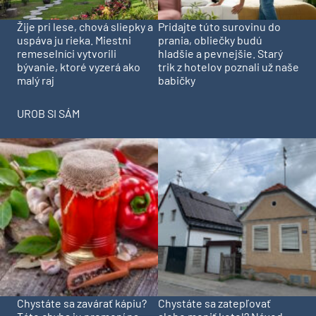
Pridajte túto surovinu do
Žije pri lese, chová sliepky a
prania, obliečky budú
uspáva ju rieka. Miestni
hladšie a pevnejšie. Starý
remeselníci vytvorili
trik z hotelov poznali už naše
bývanie, ktoré vyzerá ako
babičky
malý raj
UROB SI SÁM
Chystáte sa zavárať kápiu?
Chystáte sa zatepľovať