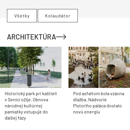
Všetky
Kolaudátor
ARCHITEKTÚRA
Historický park pri kaštieli
Pod asfaltom bola vzácna
v Senici ožije. Obnova
dlažba. Nádvorie
národnej kultúrnej
Pistoriho paláca dostalo
pamiatky vstupuje do
novú energiu
ďalšej fázy