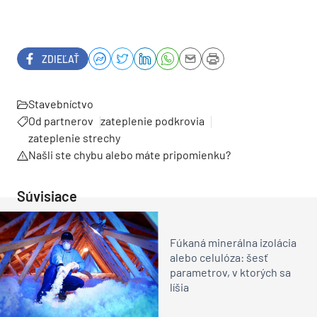
ZDIEĽAŤ
Stavebníctvo
Od partnerov
zateplenie podkrovia
zateplenie strechy
Našli ste chybu alebo máte pripomienku?
Súvisiace
Fúkaná minerálna izolácia
alebo celulóza: šesť
parametrov, v ktorých sa
líšia