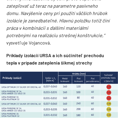
zatepľovať už teraz na parametre pasívneho
domu. Navýšenie ceny pri použití väčších hrúbok
izolácie je zanedbateľné. Hlavnú položku totiž činí
práca v kombinácii s ďalšími materiálmi
potrebnými na realizáciu strešnej konštrukcie,“
vysvetľuje Vojancová.
Príklady izolácií URSA a ich súčiniteľ prechodu
tepla v prípade zateplenia šikmej strechy