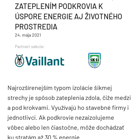
ZATEPLENÍM PODKROVIA K
ÚSPORE ENERGIE AJ ŽIVOTNÉHO
PROSTREDIA
24. mája 2021
Partneri sekcie:
Najrozšírenejším typom izolácie šikmej
strechy je spôsob zateplenia zdola, čiže medzi
a pod krokvami. Využívajú ho stavebné firmy i
jednotlivci. Ak podkrovie nezaizolujeme
vôbec alebo len čiastočne, môže dochádzať
ku stratám až 30 % energie.