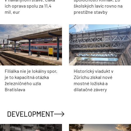
ich oprava spolu za 11,4
školských lavíc rovno na
mil. eur
prestížne stavby
Filiálka nie je lokálny spor,
Historický viadukt v
je to kapacitná otázka
Zürichu získal nové
železničného uzla
mostné ložiská a
Bratislava
dilatačné závery
DEVELOPMENT