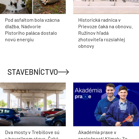
Pod asfaltom bola vzácna
Historická radnica v
dlažba. Nádvorie
Prievoze čaká na obnovu.
Pistoriho paláca dostalo
Ružinov hľadá
novú energiu
zhotoviteľa rozsiahlej
obnovy
STAVEBNÍCTVO
Dva mosty v Trebišove sú
Akadémia praxe v
v havarijnom stave. Čaká
spoločnosti Klimak: Zo