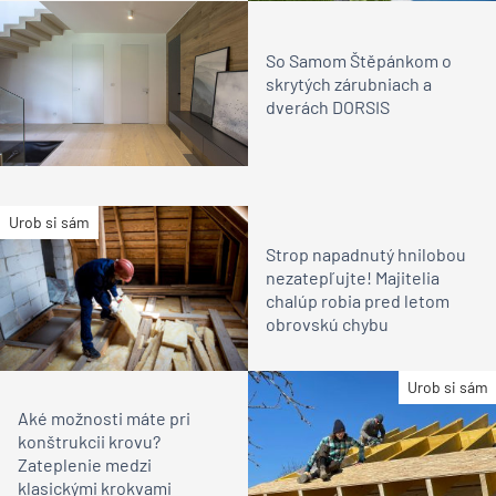
So Samom Štěpánkom o
skrytých zárubniach a
dverách DORSIS
Urob si sám
Strop napadnutý hnilobou
nezatepľujte! Majitelia
chalúp robia pred letom
obrovskú chybu
Urob si sám
Aké možnosti máte pri
konštrukcii krovu?
Zateplenie medzi
klasickými krokvami