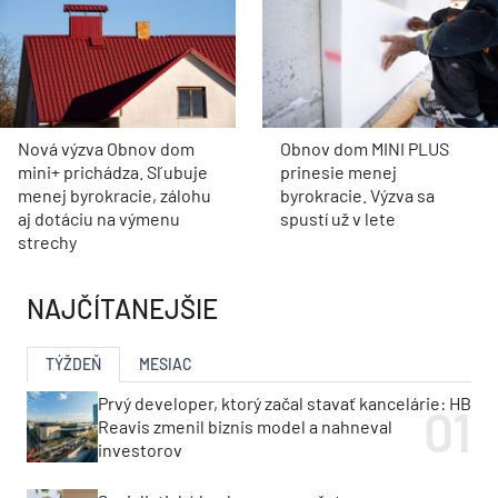
Nová výzva Obnov dom
Obnov dom MINI PLUS
mini+ prichádza. Sľubuje
prinesie menej
menej byrokracie, zálohu
byrokracie. Výzva sa
aj dotáciu na výmenu
spustí už v lete
strechy
NAJČÍTANEJŠIE
TÝŽDEŇ
MESIAC
Prvý developer, ktorý začal stavať kancelárie: HB
Reavis zmenil biznis model a nahneval
investorov