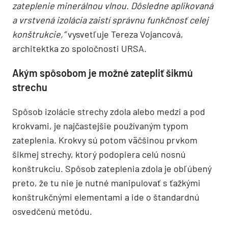
zateplenie minerálnou vlnou. Dôsledne aplikovaná
a vrstvená izolácia zaistí správnu funkčnosť celej
konštrukcie,“
vysvetľuje Tereza Vojancová,
architektka zo spoločnosti URSA.
Akým spôsobom je možné zatepliť šikmú
strechu
Spôsob izolácie strechy zdola alebo medzi a pod
krokvami, je najčastejšie používaným typom
zateplenia. Krokvy sú potom väčšinou prvkom
šikmej strechy, ktorý podopiera celú nosnú
konštrukciu. Spôsob zateplenia zdola je obľúbený
preto, že tu nie je nutné manipulovať s ťažkými
konštrukčnými elementami a ide o štandardnú
osvedčenú metódu.