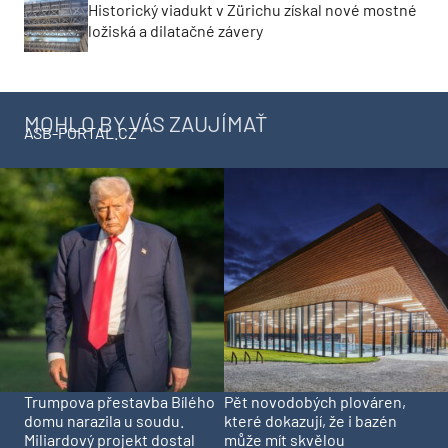
Historický viadukt v Zürichu získal nové mostné
ložiská a dilatačné závery
MOHLO BY VÁS ZAUJÍMAŤ
ASB-PORTAL.CZ
Trumpova přestavba Bílého
Pět novodobých plováren,
domu narazila u soudu.
které dokazují, že i bazén
Miliardový projekt dostal
může mít skvělou