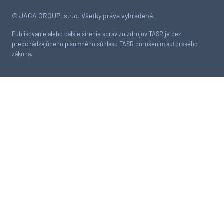
© JAGA GROUP, s.r.o. Všetky práva vyhradené.
Publikovanie alebo ďalšie šírenie správ zo zdrojov TASR je bez
predchádzajúceho písomného súhlasu TASR porušením autorského
zákona.