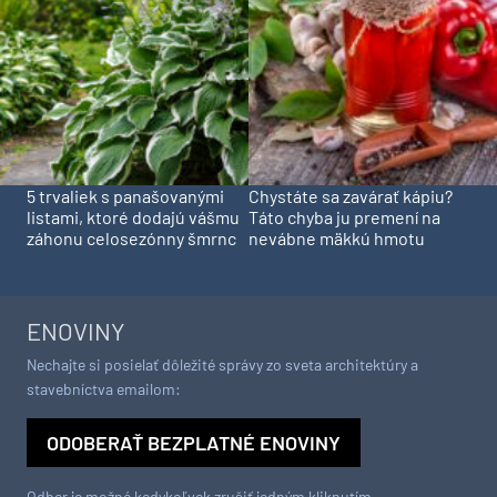
5 trvaliek s panašovanými
Chystáte sa zavárať kápiu?
listami, ktoré dodajú vášmu
Táto chyba ju premení na
záhonu celosezónny šmrnc
nevábne mäkkú hmotu
ENOVINY
Nechajte si posielať dôležité správy zo sveta architektúry a
stavebníctva emailom:
ODOBERAŤ BEZPLATNÉ ENOVINY
Odber je možné kedykoľvek zrušiť jedným kliknutím.