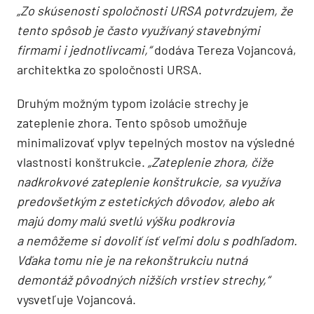
„Zo skúsenosti spoločnosti URSA potvrdzujem, že
tento spôsob je často využívaný stavebnými
firmami i jednotlivcami,“
dodáva Tereza Vojancová,
architektka zo spoločnosti URSA.
Druhým možným typom izolácie strechy je
zateplenie zhora. Tento spôsob umožňuje
minimalizovať vplyv tepelných mostov na výsledné
vlastnosti konštrukcie.
„Zateplenie zhora, čiže
nadkrokvové zateplenie konštrukcie, sa využíva
predovšetkým z estetických dôvodov, alebo ak
majú domy malú svetlú výšku podkrovia
a nemôžeme si dovoliť ísť veľmi dolu s podhľadom.
Vďaka tomu nie je na rekonštrukciu nutná
demontáž pôvodných nižších vrstiev strechy,“
vysvetľuje Vojancová.