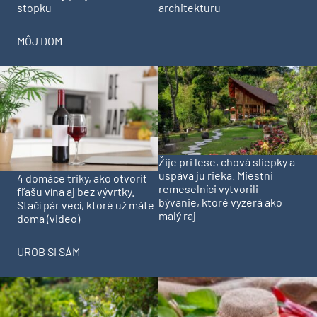
stopku
architekturu
MÔJ DOM
Žije pri lese, chová sliepky a
uspáva ju rieka. Miestni
4 domáce triky, ako otvoriť
remeselníci vytvorili
fľašu vína aj bez vývrtky.
bývanie, ktoré vyzerá ako
Stačí pár vecí, ktoré už máte
malý raj
doma (video)
UROB SI SÁM