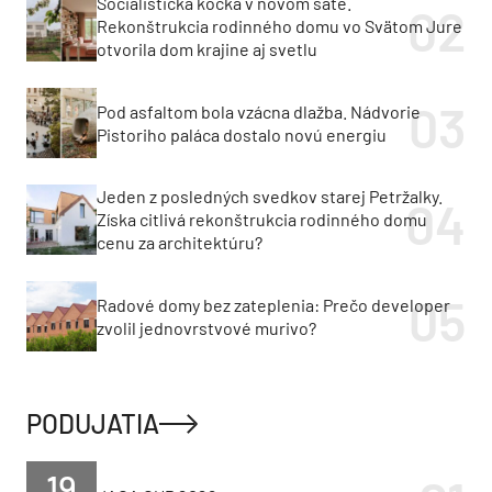
Socialistická kocka v novom šate.
Rekonštrukcia rodinného domu vo Svätom Jure
otvorila dom krajine aj svetlu
Pod asfaltom bola vzácna dlažba. Nádvorie
Pistoriho paláca dostalo novú energiu
Jeden z posledných svedkov starej Petržalky.
Získa citlivá rekonštrukcia rodinného domu
cenu za architektúru?
Radové domy bez zateplenia: Prečo developer
zvolil jednovrstvové murivo?
PODUJATIA
19