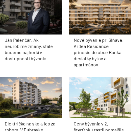
Ján Palenčár: Ak
Nové bývanie pri Sĺňave.
neurobíme zmeny, stále
Ardea Residence
budeme najhorší v
prinesie do obce Banka
dostupnosti bývania
desiatky bytov a
apartmánov
Električka na skok, les za
Ceny bývania v 2.
rohom. V Dúbravke
štvrťroku rástli pomalšie.