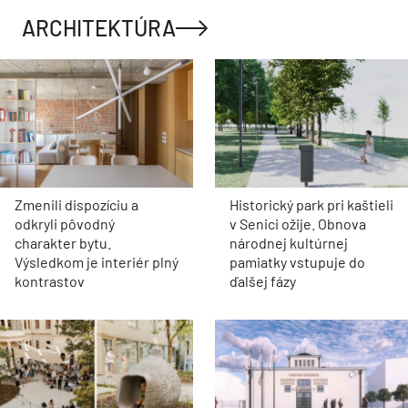
ARCHITEKTÚRA
Zmenili dispozíciu a
Historický park pri kaštieli
odkryli pôvodný
v Senici ožije. Obnova
charakter bytu.
národnej kultúrnej
Výsledkom je interiér plný
pamiatky vstupuje do
kontrastov
ďalšej fázy