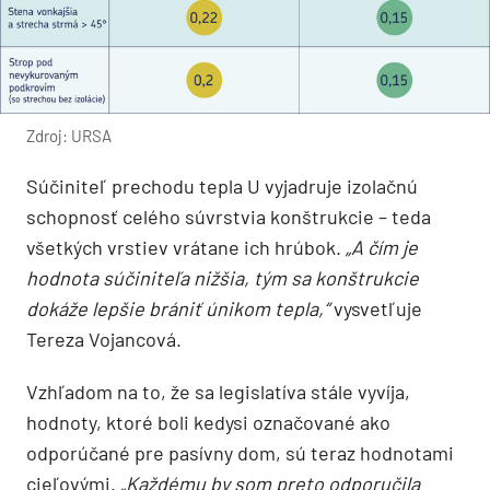
Zdroj: URSA
Súčiniteľ prechodu tepla U vyjadruje izolačnú
schopnosť celého súvrstvia konštrukcie – teda
všetkých vrstiev vrátane ich hrúbok.
„A čím je
hodnota súčiniteľa nižšia, tým sa konštrukcie
dokáže lepšie brániť únikom tepla,“
vysvetľuje
Tereza Vojancová.
Vzhľadom na to, že sa legislatíva stále vyvíja,
hodnoty, ktoré boli kedysi označované ako
odporúčané pre pasívny dom, sú teraz hodnotami
cieľovými.
„Každému by som preto odporučila