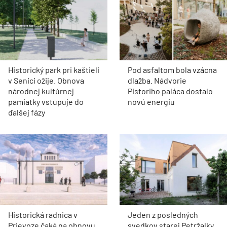
Historický park pri kaštieli
Pod asfaltom bola vzácna
v Senici ožije. Obnova
dlažba. Nádvorie
národnej kultúrnej
Pistoriho paláca dostalo
pamiatky vstupuje do
novú energiu
ďalšej fázy
Historická radnica v
Jeden z posledných
Prievoze čaká na obnovu.
svedkov starej Petržalky.