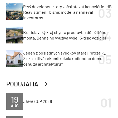
Prvý developer, ktorý začal stavať kancelárie: HB
Reavis zmenil biznis model a nahneval
investorov
Bratislavský kraj chystá prestavbu dôležitého
mosta. Denne ho využíva vyše 13-tisíc vozidiel
Jeden z posledných svedkov starej Petržalky.
Získa citlivá rekonštrukcia rodinného domu
cenu za architektúru?
PODUJATIA
19
JAGA CUP 2026
AUG