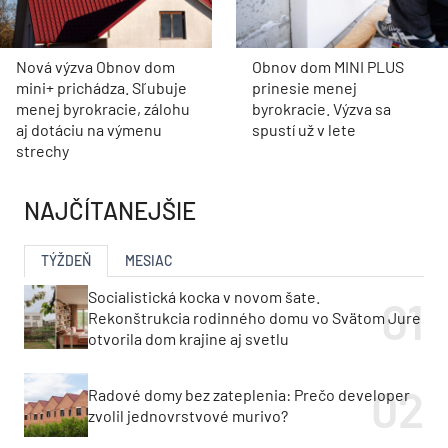
Nová výzva Obnov dom
Obnov dom MINI PLUS
mini+ prichádza. Sľubuje
prinesie menej
menej byrokracie, zálohu
byrokracie. Výzva sa
aj dotáciu na výmenu
spustí už v lete
strechy
NAJČÍTANEJŠIE
TÝŽDEŇ
MESIAC
Socialistická kocka v novom šate.
Rekonštrukcia rodinného domu vo Svätom Jure
otvorila dom krajine aj svetlu
Radové domy bez zateplenia: Prečo developer
zvolil jednovrstvové murivo?