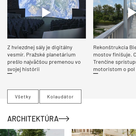
Z hviezdnej sály je digitálny
Rekonštrukcia Bi
vesmír. Pražské planetárium
mostov finišuje. 
prešlo najväčšou premenou vo
Trenčíne sprístup
svojej histórii
motoristom o pol 
Všetky
Kolaudátor
ARCHITEKTÚRA