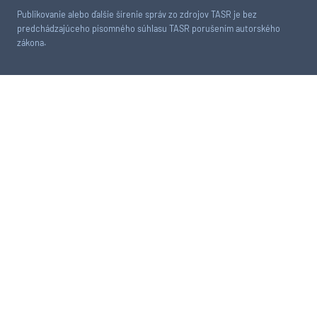
Publikovanie alebo ďalšie šírenie správ zo zdrojov TASR je bez
predchádzajúceho písomného súhlasu TASR porušením autorského
zákona.