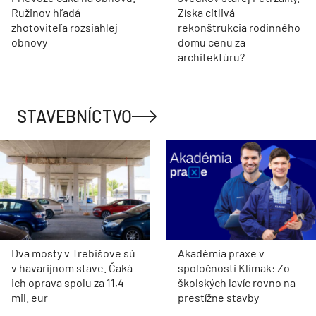
Ružinov hľadá
Získa citlivá
zhotoviteľa rozsiahlej
rekonštrukcia rodinného
obnovy
domu cenu za
architektúru?
STAVEBNÍCTVO
Dva mosty v Trebišove sú
Akadémia praxe v
v havarijnom stave. Čaká
spoločnosti Klimak: Zo
ich oprava spolu za 11,4
školských lavíc rovno na
mil. eur
prestížne stavby