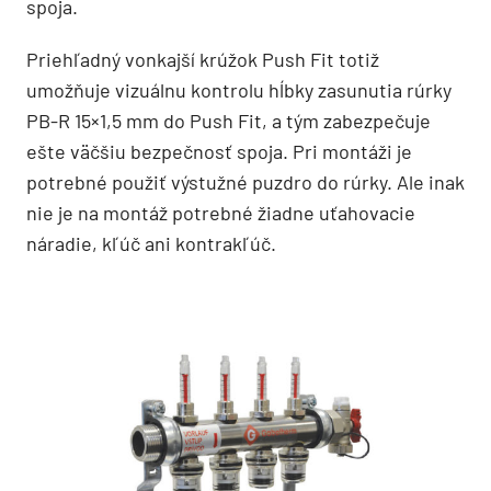
spoja.
Priehľadný vonkajší krúžok Push Fit totiž
umožňuje vizuálnu kontrolu hĺbky zasunutia rúrky
PB-R 15×1,5 mm do Push Fit, a tým zabezpečuje
ešte väčšiu bezpečnosť spoja. Pri montáži je
potrebné použiť výstužné puzdro do rúrky. Ale inak
nie je na montáž potrebné žiadne uťahovacie
náradie, kľúč ani kontrakľúč.