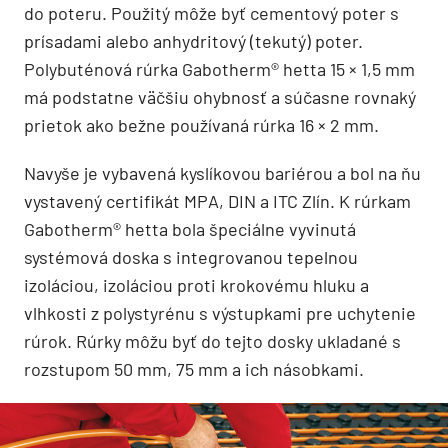
do poteru. Použitý môže byť cementový poter s
prísadami alebo anhydritový (tekutý) poter.
Polybuténová rúrka Gabotherm® hetta 15 × 1,5 mm
má podstatne väčšiu ohybnosť a súčasne rovnaký
prietok ako bežne používaná rúrka 16 × 2 mm.
Navyše je vybavená kyslíkovou bariérou a bol na ňu
vystavený certifikát MPA, DIN a ITC Zlín. K rúrkam
Gabotherm® hetta bola špeciálne vyvinutá
systémová doska s integrovanou tepelnou
izoláciou, izoláciou proti krokovému hluku a
vlhkosti z polystyrénu s výstupkami pre uchytenie
rúrok. Rúrky môžu byť do tejto dosky ukladané s
rozstupom 50 mm, 75 mm a ich násobkami.