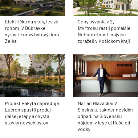
Električka na skok, les za
Ceny bývania v 2.
rohom. V Dúbravke
štvrťroku rástli pomalšie.
vyrastie nový bytový dom
Nehnuteľnosti najviac
Zelka
zdraželi v Košickom kraji
Projekt Rakyta napreduje.
Marián Hlavačka: V
Lucron spustil predaj
Slovinsku takmer nevidím
ďalšej etapy a chystá
odpad, na Slovensku
stovky nových bytov
nájdem v lese aj fľaše od
vodky