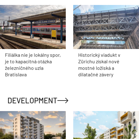
Filiálka nie je lokálny spor,
Historický viadukt v
je to kapacitná otázka
Zürichu získal nové
železničného uzla
mostné ložiská a
Bratislava
dilatačné závery
DEVELOPMENT