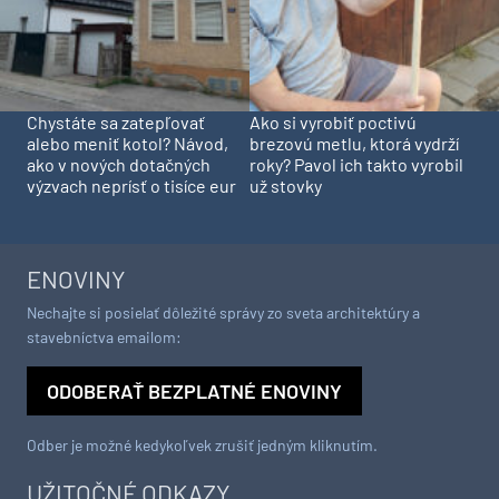
Chystáte sa zatepľovať
Ako si vyrobiť poctivú
alebo meniť kotol? Návod,
brezovú metlu, ktorá vydrží
ako v nových dotačných
roky? Pavol ich takto vyrobil
výzvach neprísť o tisíce eur
už stovky
ENOVINY
Nechajte si posielať dôležité správy zo sveta architektúry a
stavebníctva emailom:
ODOBERAŤ BEZPLATNÉ ENOVINY
Odber je možné kedykoľvek zrušiť jedným kliknutím.
UŽITOČNÉ ODKAZY