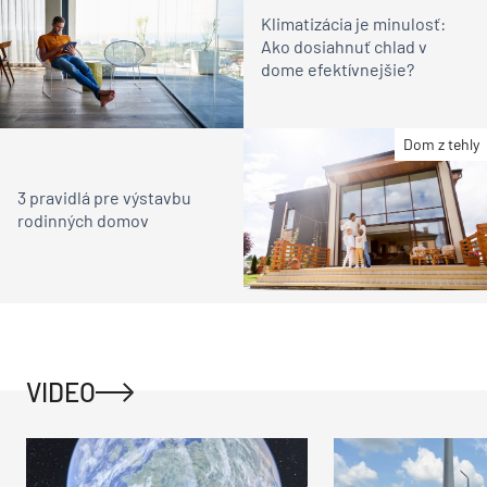
Klimatizácia je minulosť:
Ako dosiahnuť chlad v
dome efektívnejšie?
Dom z tehly
3 pravidlá pre výstavbu
rodinných domov
VIDEO