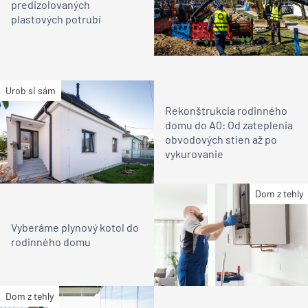
predizolovaných
plastových potrubí
Urob si sám
Rekonštrukcia rodinného
domu do A0: Od zateplenia
obvodových stien až po
vykurovanie
Dom z tehly
Vyberáme plynový kotol do
rodinného domu
Dom z tehly