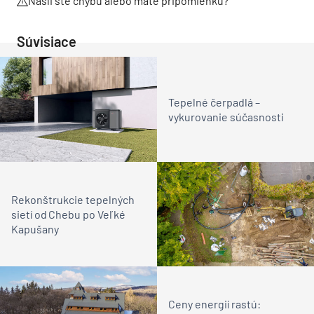
Našli ste chybu alebo máte pripomienku?
Súvisiace
Tepelné čerpadlá –
vykurovanie súčasnosti
Rekonštrukcie tepelných
sietí od Chebu po Veľké
Kapušany
Ceny energií rastú: