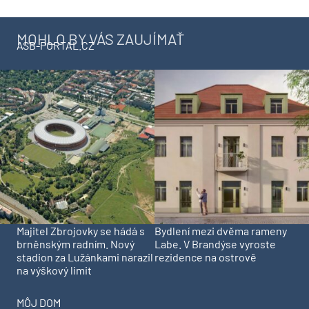
MOHLO BY VÁS ZAUJÍMAŤ
ASB-PORTAL.CZ
Majitel Zbrojovky se hádá s
Bydlení mezi dvěma rameny
brněnským radním. Nový
Labe. V Brandýse vyroste
stadion za Lužánkami narazil
rezidence na ostrově
na výškový limit
MÔJ DOM