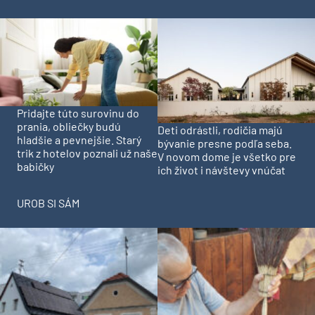
Pridajte túto surovinu do
prania, obliečky budú
Deti odrástli, rodičia majú
hladšie a pevnejšie. Starý
bývanie presne podľa seba.
trik z hotelov poznali už naše
V novom dome je všetko pre
babičky
ich život i návštevy vnúčat
UROB SI SÁM