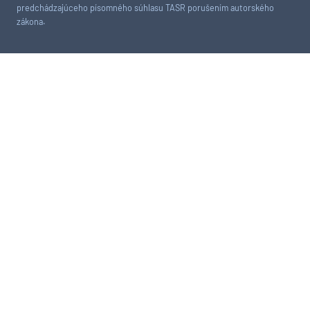
predchádzajúceho písomného súhlasu TASR porušením autorského
zákona.