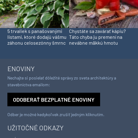
5 trvaliek s panašovanými
Chystáte sa zavárať kápiu?
listami, ktoré dodajú vášmu
Táto chyba ju premení na
záhonu celosezónny šmrnc
nevábne mäkkú hmotu
ENOVINY
Nechajte si posielať dôležité správy zo sveta architektúry a
stavebníctva emailom:
ODOBERAŤ BEZPLATNÉ ENOVINY
Odber je možné kedykoľvek zrušiť jedným kliknutím.
UŽITOČNÉ ODKAZY