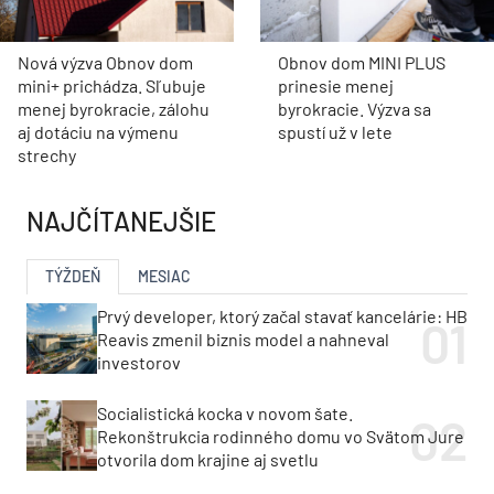
Nová výzva Obnov dom
Obnov dom MINI PLUS
mini+ prichádza. Sľubuje
prinesie menej
menej byrokracie, zálohu
byrokracie. Výzva sa
aj dotáciu na výmenu
spustí už v lete
strechy
NAJČÍTANEJŠIE
TÝŽDEŇ
MESIAC
Prvý developer, ktorý začal stavať kancelárie: HB
Reavis zmenil biznis model a nahneval
investorov
Socialistická kocka v novom šate.
Rekonštrukcia rodinného domu vo Svätom Jure
otvorila dom krajine aj svetlu