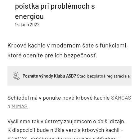
poistka pri problémoch s
energiou
15. júna 2022
Krbové kachle v modernom šate s funkciami,
ktoré oceníte pre ich bezpečnosť.
Poznáte výhody Klubu ASB?
Stačí bezplatná registrácia a zí
Schiedel má v ponuke nové krbové kachle
SARGAS
a
MIMAS
.
Vyšli sme tak v ústrety záujemcom o ďalší dizajn.
K dispozícii bude nižšia verzia krbových kachlí –
SARGAS
. Vyššia verzia s kruhovým vzhľadom –