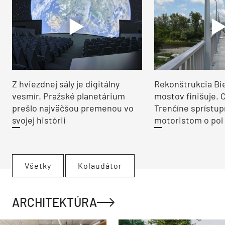
Z hviezdnej sály je digitálny
Rekonštrukcia Bi
vesmír. Pražské planetárium
mostov finišuje. 
prešlo najväčšou premenou vo
Trenčíne sprístup
svojej histórii
motoristom o pol 
Všetky
Kolaudátor
ARCHITEKTÚRA