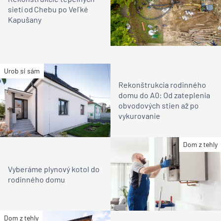
sietí od Chebu po Veľké
Kapušany
Urob si sám
Rekonštrukcia rodinného
domu do A0: Od zateplenia
obvodových stien až po
vykurovanie
Dom z tehly
Vyberáme plynový kotol do
rodinného domu
Dom z tehly