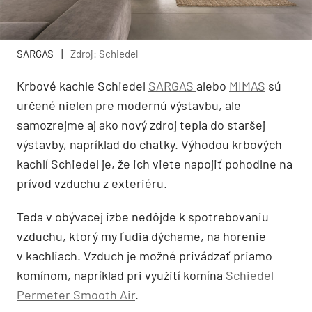
SARGAS
|
Zdroj: Schiedel
Krbové kachle Schiedel
SARGAS
alebo
MIMAS
sú
určené nielen pre modernú výstavbu, ale
samozrejme aj ako nový zdroj tepla do staršej
výstavby, napríklad do chatky. Výhodou krbových
kachlí Schiedel je, že ich viete napojiť pohodlne na
prívod vzduchu z exteriéru.
Teda v obývacej izbe nedôjde k spotrebovaniu
vzduchu, ktorý my ľudia dýchame, na horenie
v kachliach. Vzduch je možné privádzať priamo
komínom, napríklad pri využití komína
Schiedel
Permeter Smooth Air
.