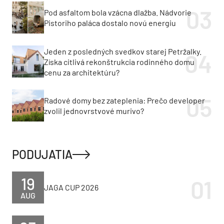
Pod asfaltom bola vzácna dlažba. Nádvorie
Pistoriho paláca dostalo novú energiu
Jeden z posledných svedkov starej Petržalky.
Získa citlivá rekonštrukcia rodinného domu
cenu za architektúru?
Radové domy bez zateplenia: Prečo developer
zvolil jednovrstvové murivo?
PODUJATIA
19
JAGA CUP 2026
AUG