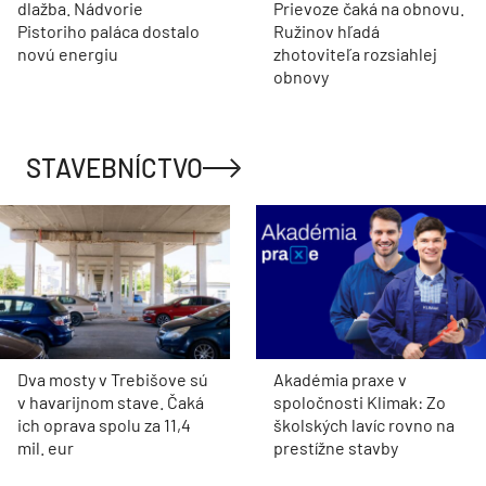
dlažba. Nádvorie
Prievoze čaká na obnovu.
Pistoriho paláca dostalo
Ružinov hľadá
novú energiu
zhotoviteľa rozsiahlej
obnovy
STAVEBNÍCTVO
Dva mosty v Trebišove sú
Akadémia praxe v
v havarijnom stave. Čaká
spoločnosti Klimak: Zo
ich oprava spolu za 11,4
školských lavíc rovno na
mil. eur
prestížne stavby