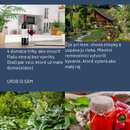
Žije pri lese, chová sliepky a
uspáva ju rieka. Miestni
4 domáce triky, ako otvoriť
remeselníci vytvorili
fľašu vína aj bez vývrtky.
bývanie, ktoré vyzerá ako
Stačí pár vecí, ktoré už máte
malý raj
doma (video)
UROB SI SÁM