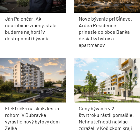
Ján Palenčár: Ak
Nové bývanie pri Sĺňave.
neurobíme zmeny, stále
Ardea Residence
budeme najhorší v
prinesie do obce Banka
dostupnosti bývania
desiatky bytov a
apartmánov
Električka na skok, les za
Ceny bývania v 2.
rohom. V Dúbravke
štvrťroku rástli pomalšie.
vyrastie nový bytový dom
Nehnuteľnosti najviac
Zelka
zdraželi v Košickom kraji