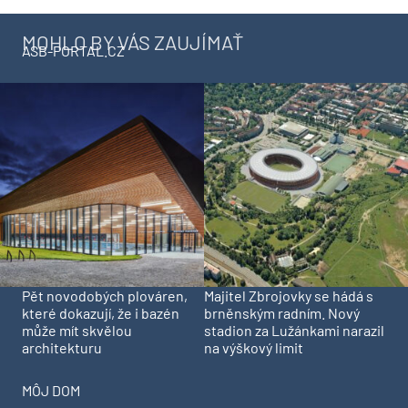
MOHLO BY VÁS ZAUJÍMAŤ
ASB-PORTAL.CZ
Pět novodobých plováren,
Majitel Zbrojovky se hádá s
které dokazují, že i bazén
brněnským radním. Nový
může mít skvělou
stadion za Lužánkami narazil
architekturu
na výškový limit
MÔJ DOM