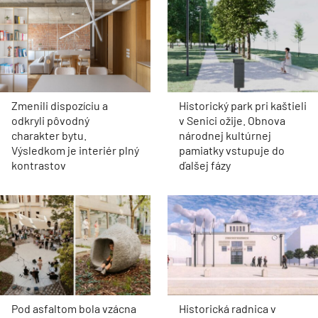
Zmenili dispozíciu a
Historický park pri kaštieli
odkryli pôvodný
v Senici ožije. Obnova
charakter bytu.
národnej kultúrnej
Výsledkom je interiér plný
pamiatky vstupuje do
kontrastov
ďalšej fázy
Pod asfaltom bola vzácna
Historická radnica v