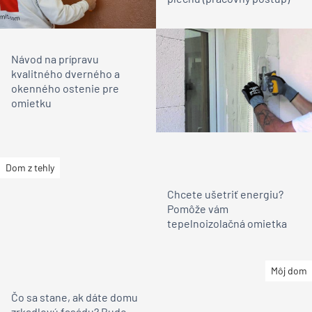
Návod na prípravu
kvalitného dverného a
okenného ostenie pre
omietku
Dom z tehly
Chcete ušetriť energiu?
Pomôže vám
tepelnoizolačná omietka
Môj dom
Čo sa stane, ak dáte domu
zrkadlovú fasádu? Bude