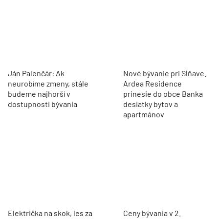
Ján Palenčár: Ak
Nové bývanie pri Sĺňave.
neurobíme zmeny, stále
Ardea Residence
budeme najhorší v
prinesie do obce Banka
dostupnosti bývania
desiatky bytov a
apartmánov
Električka na skok, les za
Ceny bývania v 2.