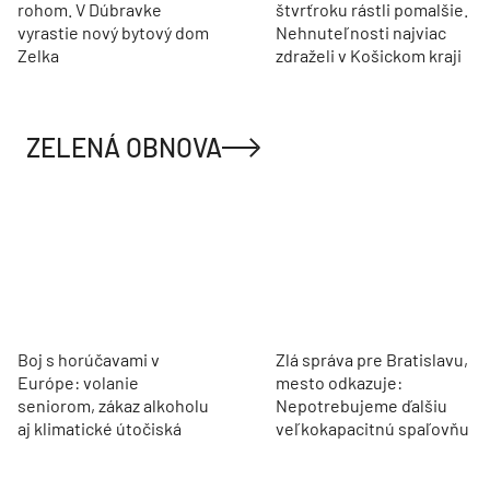
rohom. V Dúbravke
štvrťroku rástli pomalšie.
vyrastie nový bytový dom
Nehnuteľnosti najviac
Zelka
zdraželi v Košickom kraji
ZELENÁ OBNOVA
Boj s horúčavami v
Zlá správa pre Bratislavu,
Európe: volanie
mesto odkazuje:
seniorom, zákaz alkoholu
Nepotrebujeme ďalšiu
aj klimatické útočiská
veľkokapacitnú spaľovňu