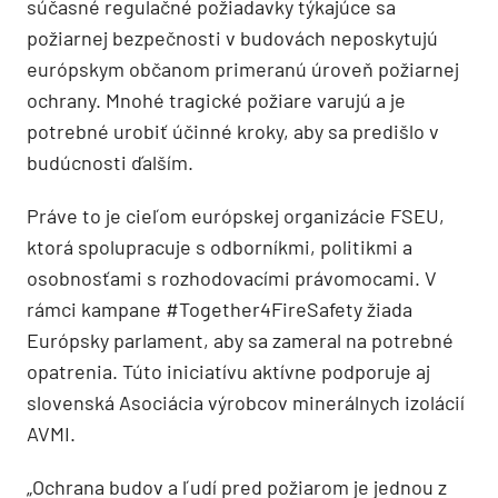
súčasné regulačné požiadavky týkajúce sa
požiarnej bezpečnosti v budovách neposkytujú
európskym občanom primeranú úroveň požiarnej
ochrany. Mnohé tragické požiare varujú a je
potrebné urobiť účinné kroky, aby sa predišlo v
budúcnosti ďalším.
Práve to je cieľom európskej organizácie FSEU,
ktorá spolupracuje s odborníkmi, politikmi a
osobnosťami s rozhodovacími právomocami. V
rámci kampane #Together4FireSafety žiada
Európsky parlament, aby sa zameral na potrebné
opatrenia. Túto iniciatívu aktívne podporuje aj
slovenská Asociácia výrobcov minerálnych izolácií
AVMI.
„Ochrana budov a ľudí pred požiarom je jednou z