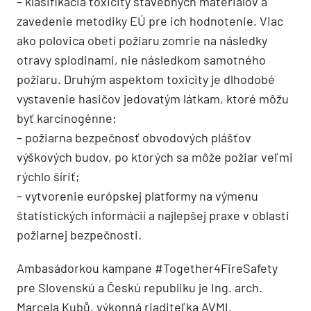
– klasifikácia toxicity stavebných materiálov a
zavedenie metodiky EÚ pre ich hodnotenie. Viac
ako polovica obetí požiaru zomrie na následky
otravy splodinami, nie následkom samotného
požiaru. Druhým aspektom toxicity je dlhodobé
vystavenie hasičov jedovatým látkam, ktoré môžu
byť karcinogénne;
– požiarna bezpečnosť obvodových plášťov
výškových budov, po ktorých sa môže požiar veľmi
rýchlo šíriť;
– vytvorenie európskej platformy na výmenu
štatistických informácií a najlepšej praxe v oblasti
požiarnej bezpečnosti.
Ambasádorkou kampane #Together4FireSafety
pre Slovenskú a Českú republiku je Ing. arch.
Marcela Kubů, výkonná riaditeľka AVMI.