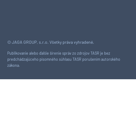
© JAGA GROUP, s.r.o. Všetky práva vyhradené.
Publikovanie alebo ďalšie šírenie správ zo zdrojov TASR je bez
predchádzajúceho písomného súhlasu TASR porušením autorského
zákona.