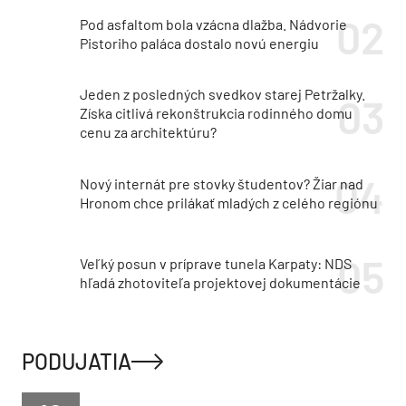
Pod asfaltom bola vzácna dlažba. Nádvorie
Pistoriho paláca dostalo novú energiu
Jeden z posledných svedkov starej Petržalky.
Získa citlivá rekonštrukcia rodinného domu
cenu za architektúru?
Nový internát pre stovky študentov? Žiar nad
Hronom chce prilákať mladých z celého regiónu
Veľký posun v príprave tunela Karpaty: NDS
hľadá zhotoviteľa projektovej dokumentácie
PODUJATIA