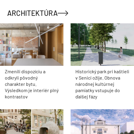
ARCHITEKTÚRA
Zmenili dispozíciu a
Historický park pri kaštieli
odkryli pôvodný
v Senici ožije. Obnova
charakter bytu.
národnej kultúrnej
Výsledkom je interiér plný
pamiatky vstupuje do
kontrastov
ďalšej fázy