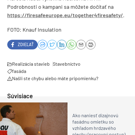
Podrobnosti o kampani sa môžete dočítať na
https://firesafeeurope.eu/together4firesafety/
.
FOTO: Knauf Insulation
ZDIEĽAŤ
Realizácia stavieb
Stavebníctvo
fasáda
Našli ste chybu alebo máte pripomienku?
Súvisiace
Ako naniesť dizajnovú
fasádnu omietku so
vzhľadom hrdzavého
plechu (pracovný postup)