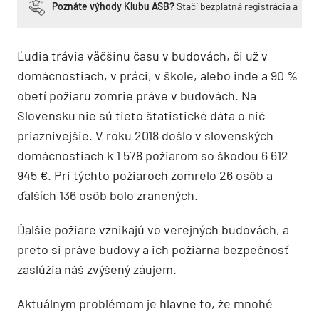
Poznáte výhody Klubu ASB?
Stačí bezplatná registrácia a zí
Ľudia trávia väčšinu času v budovách, či už v
domácnostiach, v práci, v škole, alebo inde a 90 %
obetí požiaru zomrie práve v budovách. Na
Slovensku nie sú tieto štatistické dáta o nič
priaznivejšie. V roku 2018 došlo v slovenských
domácnostiach k 1 578 požiarom so škodou 6 612
945 €. Pri týchto požiaroch zomrelo 26 osôb a
ďalších 136 osôb bolo zranených.
Ďalšie požiare vznikajú vo verejných budovách, a
preto si práve budovy a ich požiarna bezpečnosť
zaslúžia náš zvýšený záujem.
Aktuálnym problémom je hlavne to, že mnohé