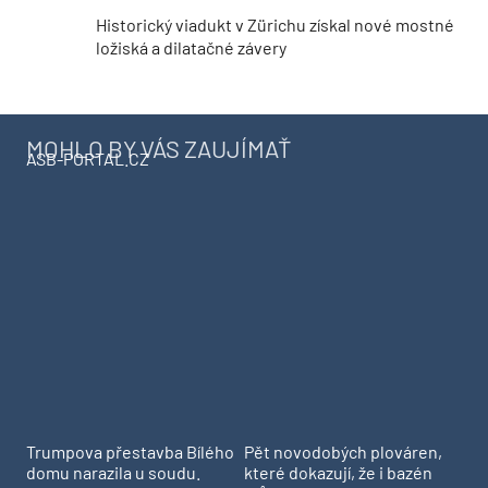
Historický viadukt v Zürichu získal nové mostné
ložiská a dilatačné závery
MOHLO BY VÁS ZAUJÍMAŤ
ASB-PORTAL.CZ
Trumpova přestavba Bílého
Pět novodobých plováren,
domu narazila u soudu.
které dokazují, že i bazén