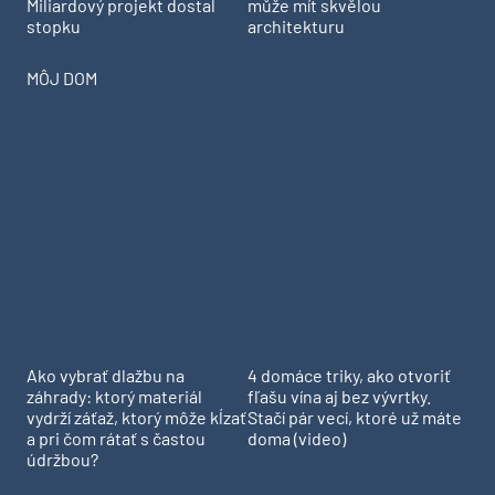
Miliardový projekt dostal
může mít skvělou
stopku
architekturu
MÔJ DOM
Ako vybrať dlažbu na
4 domáce triky, ako otvoriť
záhrady: ktorý materiál
fľašu vína aj bez vývrtky.
vydrží záťaž, ktorý môže kĺzať
Stačí pár vecí, ktoré už máte
a pri čom rátať s častou
doma (video)
údržbou?