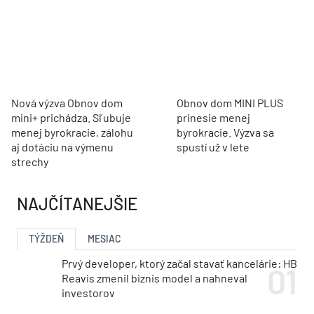
Nová výzva Obnov dom
Obnov dom MINI PLUS
mini+ prichádza. Sľubuje
prinesie menej
menej byrokracie, zálohu
byrokracie. Výzva sa
aj dotáciu na výmenu
spustí už v lete
strechy
NAJČÍTANEJŠIE
TÝŽDEŇ
MESIAC
Prvý developer, ktorý začal stavať kancelárie: HB
Reavis zmenil biznis model a nahneval
investorov