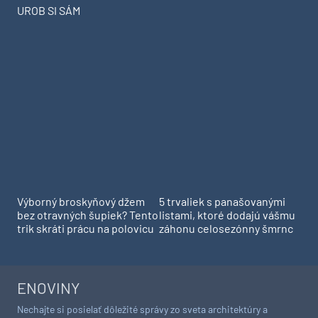
UROB SI SÁM
Výborný broskyňový džem
5 trvaliek s panašovanými
bez otravných šupiek? Tento
listami, ktoré dodajú vášmu
trik skráti prácu na polovicu
záhonu celosezónny šmrnc
ENOVINY
Nechajte si posielať dôležité správy zo sveta architektúry a