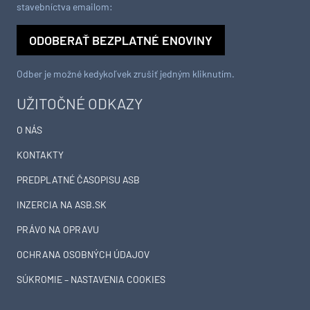
stavebníctva emailom:
ODOBERAŤ BEZPLATNÉ ENOVINY
Odber je možné kedykoľvek zrušiť jedným kliknutím.
UŽITOČNÉ ODKAZY
O NÁS
KONTAKTY
PREDPLATNÉ ČASOPISU ASB
INZERCIA NA ASB.SK
PRÁVO NA OPRAVU
OCHRANA OSOBNÝCH ÚDAJOV
SÚKROMIE – NASTAVENIA COOKIES