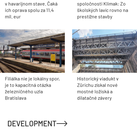
v havarijnom stave. Čaká
spoločnosti Klimak: Zo
ich oprava spolu za 11,4
školských lavíc rovno na
mil. eur
prestížne stavby
Filiálka nie je lokálny spor,
Historický viadukt v
je to kapacitná otázka
Zürichu získal nové
železničného uzla
mostné ložiská a
Bratislava
dilatačné závery
DEVELOPMENT