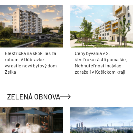
Električka na skok, les za
Ceny bývania v 2.
rohom. V Dúbravke
štvrťroku rástli pomalšie.
vyrastie nový bytový dom
Nehnuteľnosti najviac
Zelka
zdraželi v Košickom kraji
ZELENÁ OBNOVA