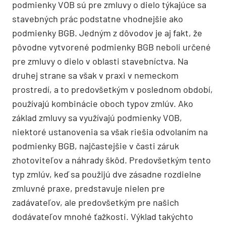
podmienky VOB sú pre zmluvy o dielo týkajúce sa
stavebných prác podstatne vhodnejšie ako
podmienky BGB. Jedným z dôvodov je aj fakt, že
pôvodne vytvorené podmienky BGB neboli určené
pre zmluvy o dielo v oblasti stavebníctva. Na
druhej strane sa však v praxi v nemeckom
prostredí, a to predovšetkým v poslednom období,
používajú kombinácie oboch typov zmlúv. Ako
základ zmluvy sa využívajú podmienky VOB,
niektoré ustanovenia sa však riešia odvolaním na
podmienky BGB, najčastejšie v časti záruk
zhotoviteľov a náhrady škôd. Predovšetkým tento
typ zmlúv, keď sa použijú dve zásadne rozdielne
zmluvné praxe, predstavuje nielen pre
zadávateľov, ale predovšetkým pre našich
dodávateľov mnohé ťažkosti. Výklad takýchto