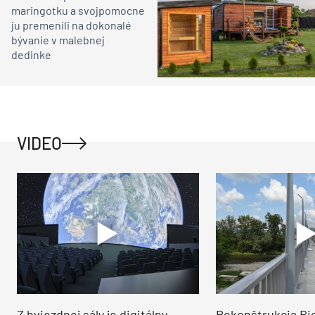
maringotku a svojpomocne
ju premenili na dokonalé
bývanie v malebnej
dedinke
VIDEO
Z hviezdnej sály je digitálny
Rekonštrukcia Bi