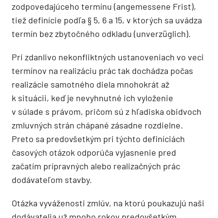
zodpovedajúceho termínu (angemessene Frist),
tiež definície podľa § 5, 6 a 15, v ktorých sa uvádza
termín bez zbytočného odkladu (unverzüglich).
Pri zdanlivo nekonfliktných ustanoveniach vo veci
termínov na realizáciu prác tak dochádza počas
realizácie samotného diela mnohokrát až
k situácii, keď je nevyhnutné ich vyloženie
v súlade s právom, pričom sú z hľadiska obidvoch
zmluvných strán chápané zásadne rozdielne.
Preto sa predovšetkým pri týchto definíciách
časových otázok odporúča vyjasnenie pred
začatím prípravných alebo realizačných prác
dodávateľom stavby.
Otázka vyváženosti zmlúv, na ktorú poukazujú naši
dodávatelia už mnoho rokov predovšetkým