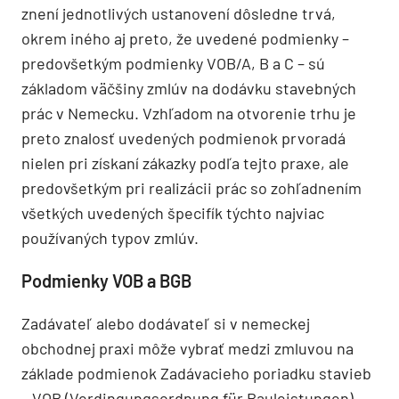
znení jednotlivých ustanovení dôsledne trvá,
okrem iného aj preto, že uvedené podmienky –
predovšetkým podmienky VOB/A, B a C – sú
základom väčšiny zmlúv na dodávku stavebných
prác v Nemecku. Vzhľadom na otvorenie trhu je
preto znalosť uvedených podmienok prvoradá
nielen pri získaní zákazky podľa tejto praxe, ale
predovšetkým pri realizácii prác so zohľadnením
všetkých uvedených špecifík týchto najviac
používaných typov zmlúv.
Podmienky VOB a BGB
Zadávateľ alebo dodávateľ si v nemeckej
obchodnej praxi môže vybrať medzi zmluvou na
základe podmienok Zadávacieho poriadku stavieb
– VOB (Verdingungsordnung für Bauleistungen) –