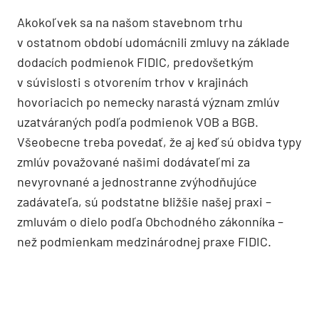
Akokoľvek sa na našom stavebnom trhu
v ostatnom období udomácnili zmluvy na základe
dodacích podmienok FIDIC, predovšetkým
v súvislosti s otvorením trhov v krajinách
hovoriacich po nemecky narastá význam zmlúv
uzatváraných podľa podmienok VOB a BGB.
Všeobecne treba povedať, že aj keď sú obidva typy
zmlúv považované našimi dodávateľmi za
nevyrovnané a jednostranne zvýhodňujúce
zadávateľa, sú podstatne bližšie našej praxi –
zmluvám o dielo podľa Obchodného zákonníka –
než podmienkam medzinárodnej praxe FIDIC.