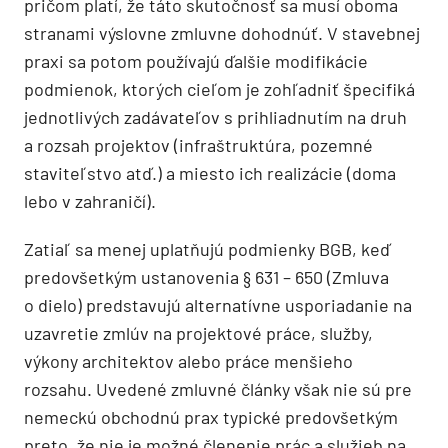
pričom platí, že táto skutočnosť sa musí oboma
stranami výslovne zmluvne dohodnúť. V stavebnej
praxi sa potom používajú ďalšie modifikácie
podmienok, ktorých cieľom je zohľadniť špecifiká
jednotlivých zadávateľov s prihliadnutím na druh
a rozsah projektov (infraštruktúra, pozemné
staviteľstvo atď.) a miesto ich realizácie (doma
lebo v zahraničí).
Zatiaľ sa menej uplatňujú podmienky BGB, keď
predovšetkým ustanovenia § 631 – 650 (Zmluva
o dielo) predstavujú alternatívne usporiadanie na
uzavretie zmlúv na projektové práce, služby,
výkony architektov alebo práce menšieho
rozsahu. Uvedené zmluvné články však nie sú pre
nemeckú obchodnú prax typické predovšetkým
preto, že nie je možné členenie prác a služieb na