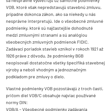
sa nesprávne vysvetľujú už samotné podmienky
VOB, ktoré však nepredstavujú stavebnú zmluvu,
prípadne dokonca zákon, ako sa niekedy u nás
nesprávne interpretujú. Ide o všeobecné zmluvné
podmienky, ktoré sú najčastejšie dohodnuté
medzi zmluvnými stranami a sú analógiou
všeobecných zmluvných podmienok FIDIC.
Zadávací poriadok stavieb vznikol v rokoch 1921 až
1926 práve z dôvodu, že podmienky BGB
neopisovali dostatočne všetky špecifiká stavebnej
výroby a neboli vhodným a jednoznačným
podkladom pre zmluvy o dielo.
Vlastné podmienky VOB pozostávajú z troch častí,
pričom diel VOB/C obsahuje najviac používané
normy DIN:
VOB/A – Všeobecné podmienky zadávania