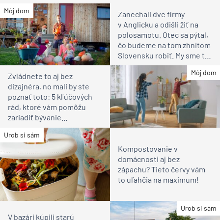
Môj dom
Zanechali dve firmy
v Anglicku a odišli žiť na
polosamotu. Otec sa pýtal,
čo budeme na tom zhnitom
Slovensku robiť. My sme to
videli inak, vravia
Môj dom
Zvládnete to aj bez
dizajnéra, no mali by ste
poznať toto: 5 kľúčových
rád, ktoré vám pomôžu
zariadiť bývanie
svojpomocne
Urob si sám
Kompostovanie v
domácnosti aj bez
zápachu? Tieto červy vám
to uľahčia na maximum!
Urob si sám
V bazári kúpili starú