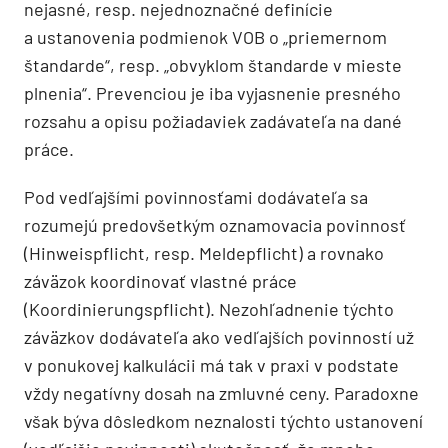
nejasné, resp. nejednoznačné definície
a ustanovenia podmienok VOB o „priemernom
štandarde“, resp. „obvyklom štandarde v mieste
plnenia“. Prevenciou je iba vyjasnenie presného
rozsahu a opisu požiadaviek zadávateľa na dané
práce.
Pod vedľajšími povinnosťami dodávateľa sa
rozumejú predovšetkým oznamovacia povinnosť
(Hinweispflicht, resp. Meldepflicht) a rovnako
záväzok koordinovať vlastné práce
(Koordinierungspflicht). Nezohľadnenie týchto
záväzkov dodávateľa ako vedľajších povinností už
v ponukovej kalkulácii má tak v praxi v podstate
vždy negatívny dosah na zmluvné ceny. Paradoxne
však býva dôsledkom neznalosti týchto ustanovení