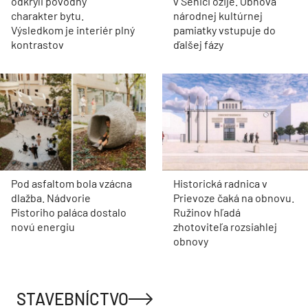
odkryli pôvodný
v Senici ožije. Obnova
charakter bytu.
národnej kultúrnej
Výsledkom je interiér plný
pamiatky vstupuje do
kontrastov
ďalšej fázy
Pod asfaltom bola vzácna
Historická radnica v
dlažba. Nádvorie
Prievoze čaká na obnovu.
Pistoriho paláca dostalo
Ružinov hľadá
novú energiu
zhotoviteľa rozsiahlej
obnovy
STAVEBNÍCTVO