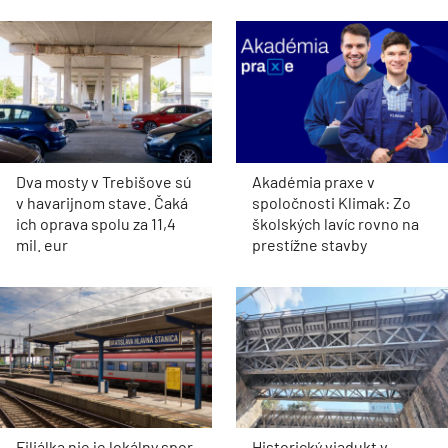
Dva mosty v Trebišove sú
Akadémia praxe v
v havarijnom stave. Čaká
spoločnosti Klimak: Zo
ich oprava spolu za 11,4
školských lavíc rovno na
mil. eur
prestížne stavby
Filiálka nie je lokálny spor,
Historický viadukt v