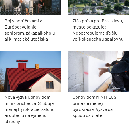
Boj s horúčavami v
Zlá správa pre Bratislavu,
Európe: volanie
mesto odkazuje:
seniorom, zákaz alkoholu
Nepotrebujeme ďalšiu
aj klimatické útočiská
veľkokapacitnú spaľovňu
Nová výzva Obnov dom
Obnov dom MINI PLUS
mini+ prichádza. Sľubuje
prinesie menej
menej byrokracie, zálohu
byrokracie. Výzva sa
aj dotáciu na výmenu
spustí už v lete
strechy