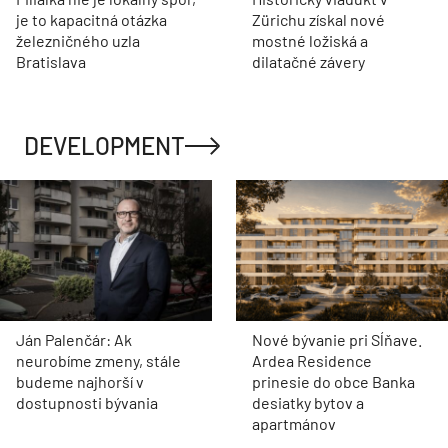
je to kapacitná otázka
Zürichu získal nové
železničného uzla
mostné ložiská a
Bratislava
dilatačné závery
DEVELOPMENT
Ján Palenčár: Ak
Nové bývanie pri Sĺňave.
neurobíme zmeny, stále
Ardea Residence
budeme najhorší v
prinesie do obce Banka
dostupnosti bývania
desiatky bytov a
apartmánov