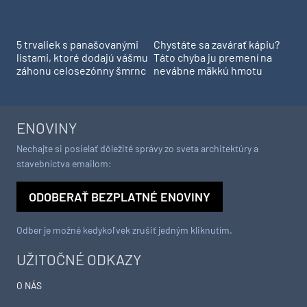
5 trvaliek s panašovanými
Chystáte sa zavárať kápiu?
listami, ktoré dodajú vášmu
Táto chyba ju premení na
záhonu celosezónny šmrnc
nevábne mäkkú hmotu
ENOVINY
Nechajte si posielať dôležité správy zo sveta architektúry a
stavebníctva emailom:
ODOBERAŤ BEZPLATNÉ ENOVINY
Odber je možné kedykoľvek zrušiť jedným kliknutím.
UŽITOČNÉ ODKAZY
O NÁS