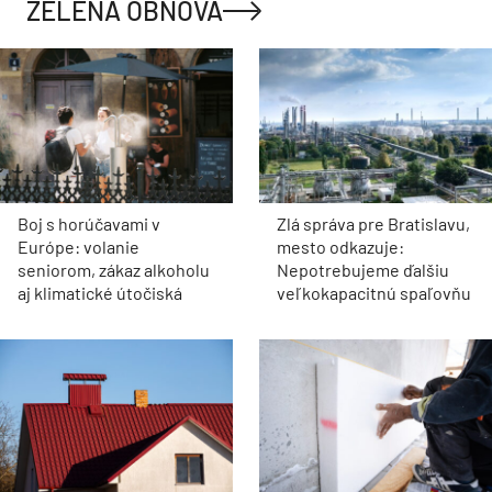
ZELENÁ OBNOVA
Boj s horúčavami v
Zlá správa pre Bratislavu,
Európe: volanie
mesto odkazuje:
seniorom, zákaz alkoholu
Nepotrebujeme ďalšiu
aj klimatické útočiská
veľkokapacitnú spaľovňu