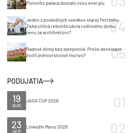
Pistoriho paláca dostalo novú energiu
Jeden z posledných svedkov starej Petržalky.
Získa citlivá rekonštrukcia rodinného domu
cenu za architektúru?
Radové domy bez zateplenia: Prečo developer
zvolil jednovrstvové murivo?
PODUJATIA
19
JAGA CUP 2026
AUG
23
LinkedIn Menu 2026
SEP