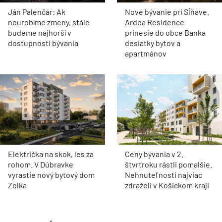
Ján Palenčár: Ak
Nové bývanie pri Sĺňave.
neurobíme zmeny, stále
Ardea Residence
budeme najhorší v
prinesie do obce Banka
dostupnosti bývania
desiatky bytov a
apartmánov
Električka na skok, les za
Ceny bývania v 2.
rohom. V Dúbravke
štvrťroku rástli pomalšie.
vyrastie nový bytový dom
Nehnuteľnosti najviac
Zelka
zdraželi v Košickom kraji