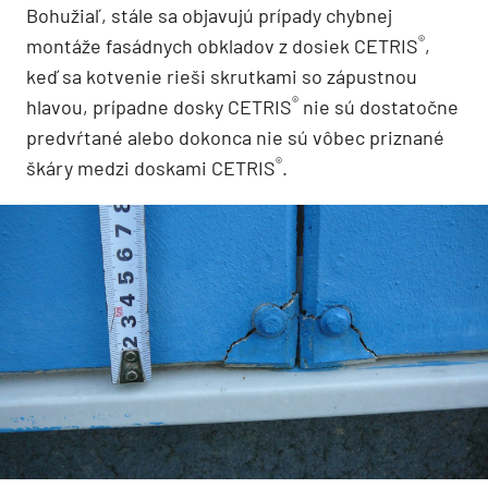
Bohužiaľ, stále sa objavujú prípady chybnej
®
montáže fasádnych obkladov z dosiek CETRIS
,
keď sa kotvenie rieši skrutkami so zápustnou
®
hlavou, prípadne dosky CETRIS
nie sú dostatočne
predvŕtané alebo dokonca nie sú vôbec priznané
®
škáry medzi doskami CETRIS
.