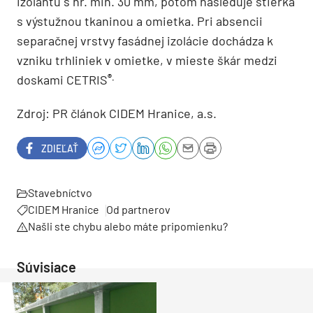
izolantu s hr. min. 30 mm, potom nasleduje stierka
s výstužnou tkaninou a omietka. Pri absencii
separačnej vrstvy fasádnej izolácie dochádza k
vzniku trhliniek v omietke, v mieste škár medzi
®.
doskami CETRIS
Zdroj: PR článok CIDEM Hranice, a.s.
ZDIEĽAŤ
Stavebníctvo
CIDEM Hranice
Od partnerov
Našli ste chybu alebo máte pripomienku?
Súvisiace