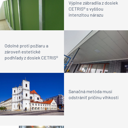
Výplne zábradlia z dosiek
CETRIS® s vyššou
intenzitou nárazu
Odolné proti požiaru a
zároveň estetické
podhľady z dosiek CETRIS®
Sanačná metóda musí
odstrániť príčinu vlhkosti