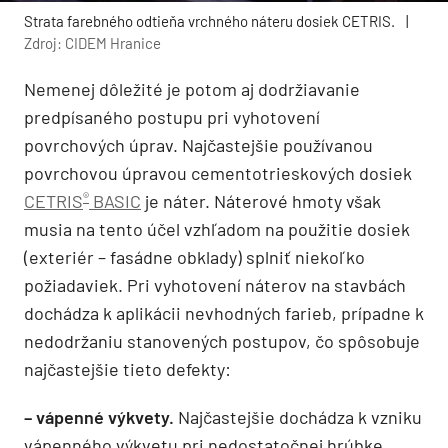
Strata farebného odtieňa vrchného náteru dosiek CETRIS.
|
Zdroj: CIDEM Hranice
Nemenej dôležité je potom aj dodržiavanie
predpísaného postupu pri vyhotovení
povrchových úprav. Najčastejšie používanou
povrchovou úpravou cementotrieskových dosiek
®
CETRIS
BASIC
je náter. Náterové hmoty však
musia na tento účel vzhľadom na použitie dosiek
(exteriér – fasádne obklady) splniť niekoľko
požiadaviek. Pri vyhotovení náterov na stavbách
dochádza k aplikácii nevhodných farieb, prípadne k
nedodržaniu stanovených postupov, čo spôsobuje
najčastejšie tieto defekty:
–
vápenné výkvety.
Najčastejšie dochádza k vzniku
vápenného výkvetu pri nedostatočnej hrúbke