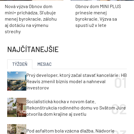
Nová výzva Obnov dom
Obnov dom MINI PLUS
mini+ prichádza. Sľubuje
prinesie menej
menej byrokracie, zálohu
byrokracie. Výzva sa
aj dotáciu na výmenu
spustí už v lete
strechy
NAJČÍTANEJŠIE
TÝŽDEŇ
MESIAC
Prvý developer, ktorý začal stavať kancelárie: HB
Reavis zmenil biznis model a nahneval
investorov
Socialistická kocka v novom šate.
Rekonštrukcia rodinného domu vo Svätom Jure
otvorila dom krajine aj svetlu
Pod asfaltom bola vzácna dlažba. Nádvorie