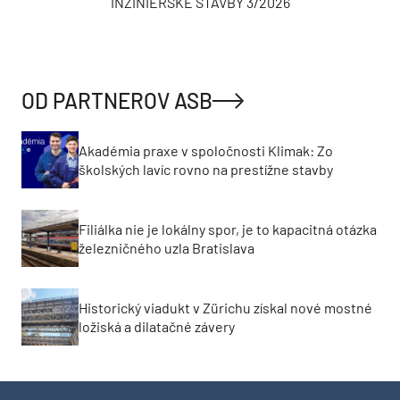
INŽINIERSKE STAVBY 3/2026
OD PARTNEROV ASB
Akadémia praxe v spoločnosti Klimak: Zo
školských lavíc rovno na prestížne stavby
Filiálka nie je lokálny spor, je to kapacitná otázka
železničného uzla Bratislava
Historický viadukt v Zürichu získal nové mostné
ložiská a dilatačné závery