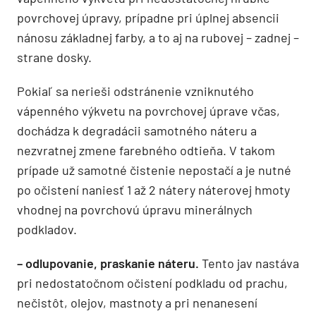
povrchovej úpravy, prípadne pri úplnej absencii
nánosu základnej farby, a to aj na rubovej – zadnej –
strane dosky.
Pokiaľ sa nerieši odstránenie vzniknutého
vápenného výkvetu na povrchovej úprave včas,
dochádza k degradácii samotného náteru a
nezvratnej zmene farebného odtieňa. V takom
prípade už samotné čistenie nepostačí a je nutné
po očistení naniesť 1 až 2 nátery náterovej hmoty
vhodnej na povrchovú úpravu minerálnych
podkladov.
– odlupovanie, praskanie náteru.
Tento jav nastáva
pri nedostatočnom očistení podkladu od prachu,
nečistôt, olejov, mastnoty a pri nenanesení