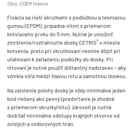
Zdroj: CIDEM Hranice
Fixácia sa rieši skrutkami s podložkou a tesniacou
gumou (EPDM), prípadne nitmi s priemerom
kotviaceho prvku do 5 mm. Nutné je umožniť
®
zmrštenie/roztiahnutie dosky CETRIS
v mieste
kotvenia, preto pri skrutkovaní nesmie dôjsť pri
uťahovaní k zatlačeniu podložky do dosky. Pri
nitovaní je nutné použiť dištančný nadstavec – aby
vznikla vôľa medzi hlavou nitu a samotnou doskou.
Na zaistenie polohy dosky je vždy minimálne jeden
bod riešený ako pevný (predvŕtanie je zhodné
s priemerom skrutky/nitu), zároveň je nutné
dodržať minimálne odstupy krajných otvorov od
zvislých a vodorovných hrán.