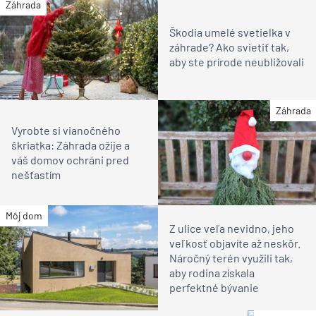
Záhrada
Škodia umelé svetielka v
záhrade? Ako svietiť tak,
aby ste prírode neubližovali
Záhrada
Vyrobte si vianočného
škriatka: Záhrada ožije a
váš domov ochráni pred
nešťastím
Môj dom
Z ulice veľa nevidno, jeho
veľkosť objavíte až neskôr.
Náročný terén využili tak,
aby rodina získala
perfektné bývanie