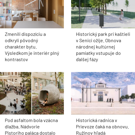
Zmenili dispozíciu a
Historický park pri kaštieli
odkryli pôvodný
v Senici ožije. Obnova
charakter bytu.
národnej kultúrnej
Výsledkom je interiér plný
pamiatky vstupuje do
kontrastov
ďalšej fázy
Pod asfaltom bola vzácna
Historická radnica v
dlažba. Nádvorie
Prievoze čaká na obnovu.
Pistoriho paláca dostalo
Ružinov hľadá