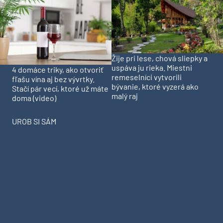
Žije pri lese, chová sliepky a
uspáva ju rieka. Miestni
4 domáce triky, ako otvoriť
remeselníci vytvorili
fľašu vína aj bez vývrtky.
bývanie, ktoré vyzerá ako
Stačí pár vecí, ktoré už máte
malý raj
doma (video)
UROB SI SÁM