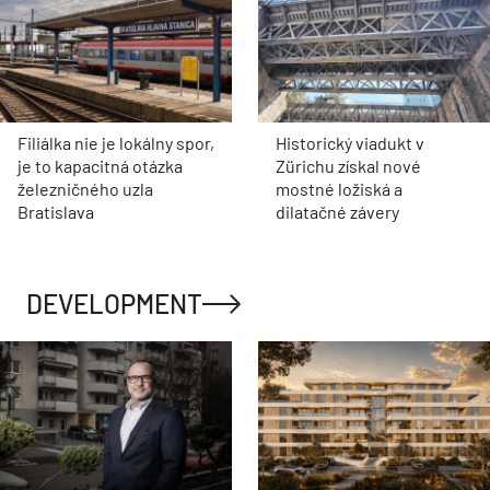
Filiálka nie je lokálny spor,
Historický viadukt v
je to kapacitná otázka
Zürichu získal nové
železničného uzla
mostné ložiská a
Bratislava
dilatačné závery
DEVELOPMENT