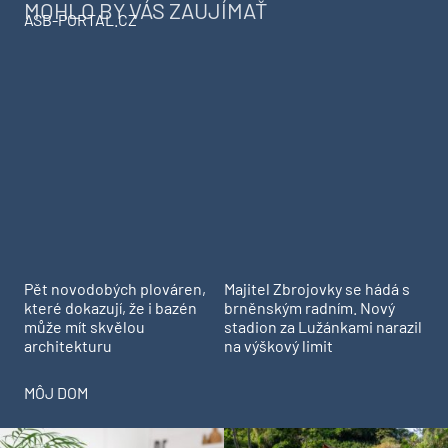
MOHLO BY VÁS ZAUJÍMAŤ
ASB-PORTAL.CZ
Pět novodobých plováren,
Majitel Zbrojovky se hádá s
které dokazují, že i bazén
brněnským radním. Nový
může mít skvělou
stadion za Lužánkami narazil
architekturu
na výškový limit
MÔJ DOM