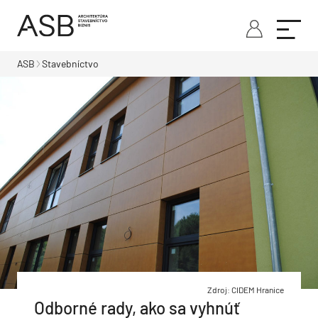
ASB
Stavebníctvo
Zdroj: CIDEM Hranice
Odborné rady, ako sa vyhnúť