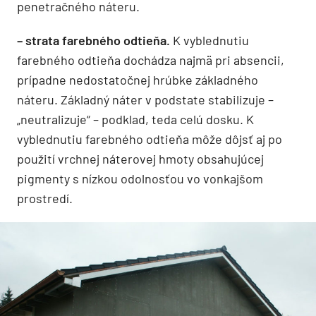
penetračného náteru.
– strata farebného odtieňa.
K vyblednutiu
farebného odtieňa dochádza najmä pri absencii,
prípadne nedostatočnej hrúbke základného
náteru. Základný náter v podstate stabilizuje –
„neutralizuje“ – podklad, teda celú dosku. K
vyblednutiu farebného odtieňa môže dôjsť aj po
použití vrchnej náterovej hmoty obsahujúcej
pigmenty s nízkou odolnosťou vo vonkajšom
prostredí.