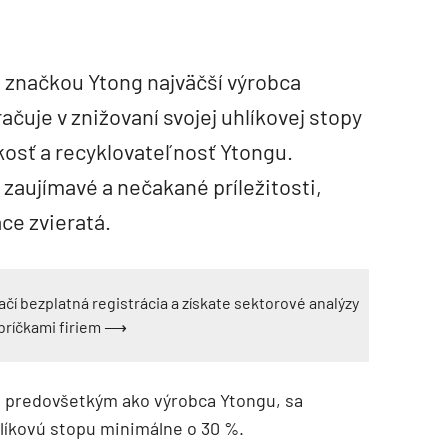
 značkou Ytong najväčší výrobca
čuje v znižovaní svojej uhlíkovej stopy
kosť a recyklovateľnosť Ytongu.
zaujímavé a nečakané príležitosti,
áce zvieratá.
ačí bezplatná registrácia a získate sektorové analýzy
ebríčkami firiem ⟶
u predovšetkým ako výrobca Ytongu, sa
hlíkovú stopu minimálne o 30 %.