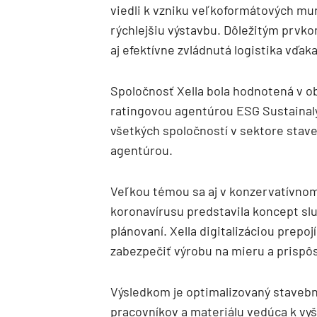
viedli k vzniku veľkoformátových mu
rýchlejšiu výstavbu. Dôležitým prvko
aj efektívne zvládnutá logistika vď
Spoločnosť Xella bola hodnotená v o
ratingovou agentúrou ESG Sustainalyti
všetkých spoločností v sektore stav
agentúrou.
Veľkou témou sa aj v konzervatívnom 
koronavírusu predstavila koncept slu
plánovaní. Xella digitalizáciou prepo
zabezpečiť výrobu na mieru a prispôs
Výsledkom je optimalizovaný stavebn
pracovníkov a materiálu vedúca k vyš