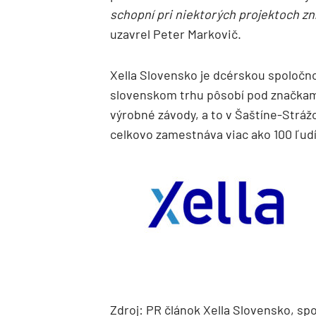
schopní pri niektorých projektoch zní
uzavrel Peter Markovič.
Xella Slovensko je dcérskou spoločn
slovenskom trhu pôsobí pod značkami
výrobné závody, a to v Šaštíne-Strá
celkovo zamestnáva viac ako 100 ľudí
Zdroj: PR článok Xella Slovensko, spol