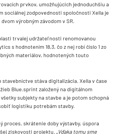
rovacích prvkov, umožňujúcich jednoduchšiu a
m sociálnej zodpovednosti spoločnosti Xella je
aka dvom výrobným závodom v SR.
blasti trvalej udržateľnosti renomovanou
cs s hodnotením 18,3, čo z nej robí číslo 1 zo
ebných materiálov, hodnotených touto
stavebníctve stáva digitalizácia. Xella v čase
žieb Blue.sprint založený na digitálnom
jí všetky subjekty na stavbe a je potom schopná
obiť logistiku potrebám stavby.
ý proces, skrátenie doby výstavby, úspora
šej ziskovosti projektu.
„Vďaka tomu sme