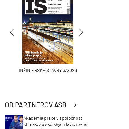
INŽINIERSKE STAVBY 3/2026
ASB
OD PARTNEROV ASB
Akadémia praxe v spoločnosti
Klimak: Zo školských lavíc rovno