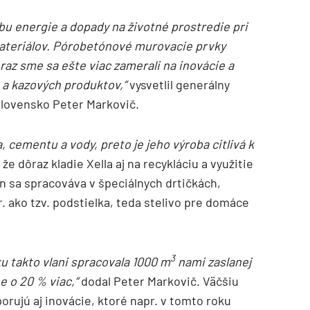
 energie a dopady na životné prostredie pri
ateriálov. Pórobetónové murovacie prvky
raz sme sa ešte viac zamerali na inovácie a
v a kazových produktov,“
vysvetlil generálny
 Slovensko Peter Markovič.
, cementu a vody, preto je jeho výroba citlivá k
že dôraz kladie Xella aj na recykláciu a využitie
TZB HAUSTECHNIK 3/2026
n sa spracováva v špeciálnych drtičkách,
 ako tzv. podstielka, teda stelivo pre domáce
3
u takto vlani spracovala 1000 m
nami zaslanej
e o 20 % viac,“
dodal Peter Markovič. Väčšiu
rujú aj inovácie, ktoré napr. v tomto roku