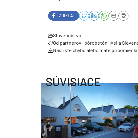
ZDIEĽAŤ
Stavebníctvo
Od partnerov
pórobetón
Xella Sloven
Našli ste chybu alebo máte pripomienk
SÚVISIACE