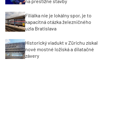
na prestížne stavby
Filiálka nie je lokálny spor, je to
kapacitná otázka železničného
uzla Bratislava
Historický viadukt v Zürichu získal
nové mostné ložiská a dilatačné
závery