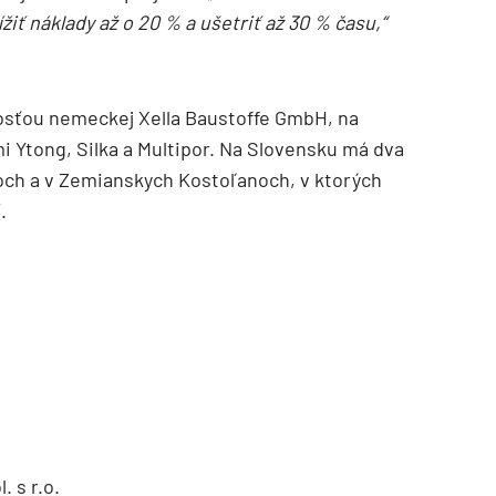
žiť náklady až o 20 % a ušetriť až 30 % času,“
osťou nemeckej Xella Baustoffe GmbH, na
 Ytong, Silka a Multipor. Na Slovensku má dva
žoch a v Zemianskych Kostoľanoch, v ktorých
.
. s r.o.