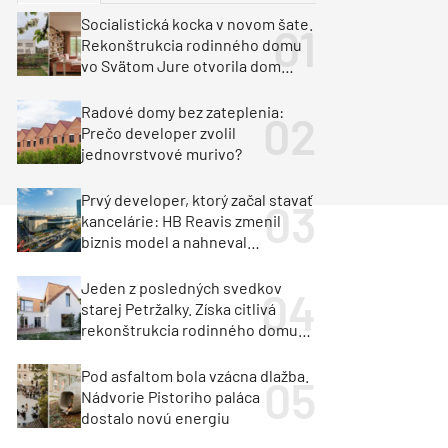
y
Klimatizácia a vetranie
Socialistická kocka v novom šate.
urz Milan Murcka
Rekonštrukcia rodinného domu
vo Svätom Jure otvorila dom
krajine aj svetlu
Radové domy bez zateplenia:
Prečo developer zvolil
jednovrstvové murivo?
Prvý developer, ktorý začal stavať
kancelárie: HB Reavis zmenil
biznis model a nahneval
investorov
Jeden z posledných svedkov
starej Petržalky. Získa citlivá
rekonštrukcia rodinného domu
cenu za architektúru?
Pod asfaltom bola vzácna dlažba.
Nádvorie Pistoriho paláca
dostalo novú energiu