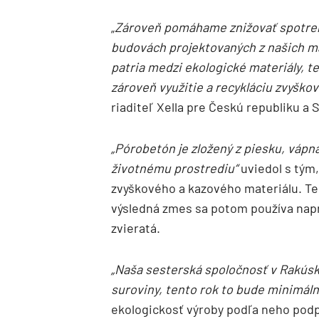
„
Zároveň pomáhame znižovať spotrebu
budovách projektovaných z našich m
patria medzi ekologické materiály, te
zároveň využitie a recykláciu zvyško
riaditeľ Xella pre Českú republiku a
„Pórobetón je zložený z piesku, vápna
životnému prostrediu“
uviedol s tým, 
zvyškového a kazového materiálu. Te
výsledná zmes sa potom používa napr.
zvieratá.
„Naša sesterská spoločnosť v Rakúsk
suroviny, tento rok to bude minimáln
ekologickosť výroby podľa neho podpo