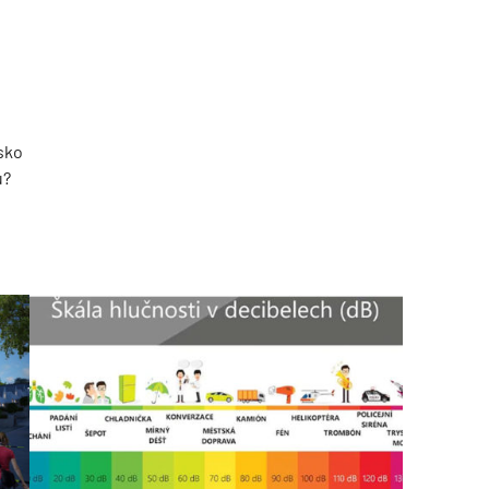
sko
u?