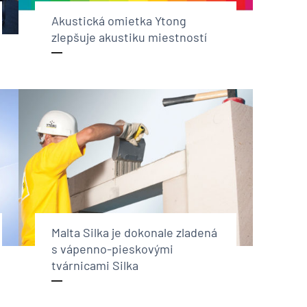
Akustická omietka Ytong
zlepšuje akustiku miestností
Malta Silka je dokonale zladená
s vápenno-pieskovými
tvárnicami Silka