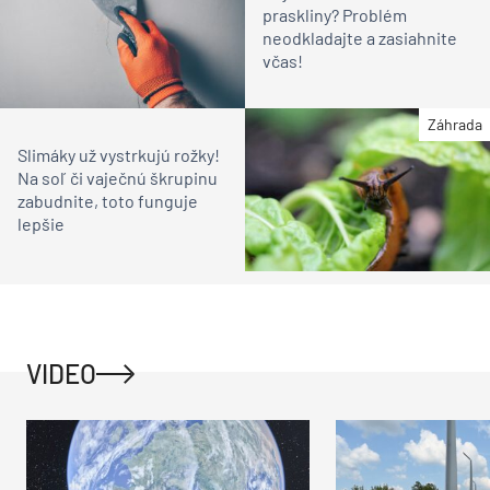
praskliny? Problém
neodkladajte a zasiahnite
včas!
Záhrada
Slimáky už vystrkujú rožky!
Na soľ či vaječnú škrupinu
zabudnite, toto funguje
lepšie
VIDEO