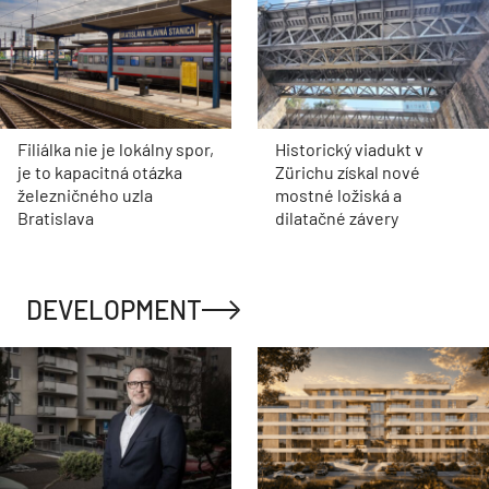
Filiálka nie je lokálny spor,
Historický viadukt v
je to kapacitná otázka
Zürichu získal nové
železničného uzla
mostné ložiská a
Bratislava
dilatačné závery
DEVELOPMENT