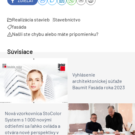
ZDIEĽAŤ
Realizácia stavieb
Stavebníctvo
fasáda
Našli ste chybu alebo máte pripomienku?
Súvisiace
Vyhlásenie
architektonickej súťaže
Baumit Fasáda roka 2023
Nová vzorkovnica StoColor
System s 1 000 novými
odtieňmi sa ľahko ovláda a
otvára nové perspektívy v