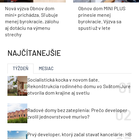
Nová výzva Obnov dom
Obnov dom MINI PLUS
mini+ prichádza. Sľubuje
prinesie menej
menej byrokracie, zálohu
byrokracie. Výzva sa
aj dotáciu na výmenu
spustí už v lete
strechy
NAJČÍTANEJŠIE
TÝŽDEŇ
MESIAC
Socialistická kocka v novom šate.
Rekonštrukcia rodinného domu vo Svätom Jure
otvorila dom krajine aj svetlu
Radové domy bez zateplenia: Prečo developer
zvolil jednovrstvové murivo?
Prvý developer, ktorý začal stavať kancelárie: HB