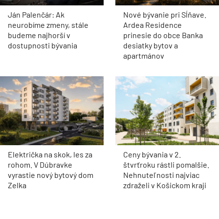
Ján Palenčár: Ak
Nové bývanie pri Sĺňave.
neurobíme zmeny, stále
Ardea Residence
budeme najhorší v
prinesie do obce Banka
dostupnosti bývania
desiatky bytov a
apartmánov
Električka na skok, les za
Ceny bývania v 2.
rohom. V Dúbravke
štvrťroku rástli pomalšie.
vyrastie nový bytový dom
Nehnuteľnosti najviac
Zelka
zdraželi v Košickom kraji