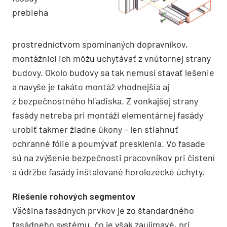
prebieha
prostredníctvom spomínaných dopravníkov,
montážnici ich môžu uchytávať z vnútornej strany
budovy. Okolo budovy sa tak nemusí stavať lešenie
a navyše je takáto montáž vhodnejšia aj
z bezpečnostného hľadiska. Z vonkajšej strany
fasády netreba pri montáži elementárnej fasády
urobiť takmer žiadne úkony – len stiahnuť
ochranné fólie a poumývať presklenia. Vo fasade
sú na zvýšenie bezpečnosti pracovníkov pri čistení
a údržbe fasády inštalované horolezecké úchyty.
Riešenie rohových segmentov
Väčšina fasádnych prvkov je zo štandardného
fasádneho systému, čo je však zaujímavé, pri