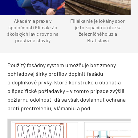
Akadémia praxe v
Filiálka nie je lokálny spor,
spoločnosti Klimak: Zo
je to kapacitná otázka
školských lavíc rovno na
železničného uzla
prestížne stavby
Bratislava
Použitý fasádny systém umožňuje bez zmeny
pohľadovej šírky profilov doplniť fasádu
o doplnkové prvky, ktoré konštrukciu obohatia
o špecifické požiadavky – v tomto prípade zvýšili
požiarnu odolnosť, dá sa však dosiahnuť ochrana
proti prestreleniu, vlámaniu a pod.