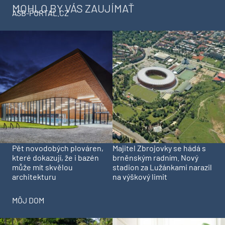
MOHLO BY VÁS ZAUJÍMAŤ
ASB-PORTAL.CZ
Pět novodobých plováren,
Majitel Zbrojovky se hádá s
které dokazují, že i bazén
brněnským radním. Nový
může mít skvělou
stadion za Lužánkami narazil
architekturu
na výškový limit
MÔJ DOM