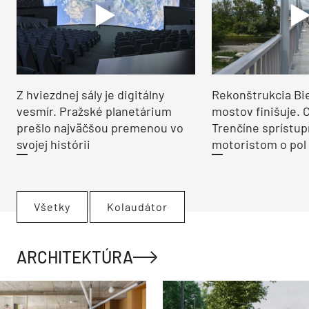
Z hviezdnej sály je digitálny
Rekonštrukcia Bi
vesmír. Pražské planetárium
mostov finišuje. 
prešlo najväčšou premenou vo
Trenčíne sprístup
svojej histórii
motoristom o pol 
Všetky
Kolaudátor
ARCHITEKTÚRA