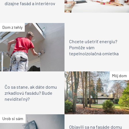
dizajne fasád a interiérov
Dom z tehly
Chcete ušetriť energiu?
Pomôže vám
tepelnoizolačná omietka
Môj dom
Čo sa stane, ak dáte domu
zrkadlovú fasádu? Bude
neviditeľný?
Urob si sám
Objavili sa na fasáde domu