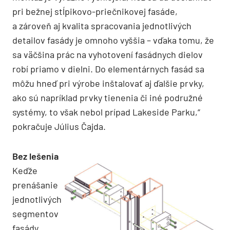
pri bežnej stĺpikovo-priečnikovej fasáde,
a zároveň aj kvalita spracovania jednotlivých
detailov fasády je omnoho vyššia – vďaka tomu, že
sa väčšina prác na vyhotovení fasádnych dielov
robí priamo v dielni. Do elementárnych fasád sa
môžu hneď pri výrobe inštalovať aj ďalšie prvky,
ako sú napríklad prvky tienenia či iné podružné
systémy, to však nebol prípad Lakeside Parku,“
pokračuje Július Čajda.
Bez lešenia
Keďže
prenášanie
jednotlivých
segmentov
fasády