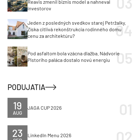
Reavis zmenil biznis model a nahneval
investorov
Jeden z posledných svedkov starej Petržalky.
Získa citlivá rekonštrukcia rodinného domu
cenu za architektúru?
Pod asfaltom bola vzácna dlažba. Nádvorie
Pistoriho paláca dostalo novú energiu
PODUJATIA
19
JAGA CUP 2026
AUG
23
LinkedIn Menu 2026