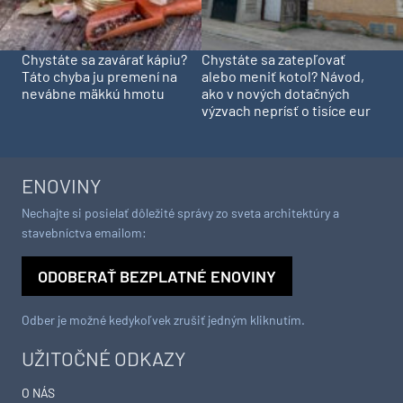
Chystáte sa zavárať kápiu?
Chystáte sa zatepľovať
Táto chyba ju premení na
alebo meniť kotol? Návod,
nevábne mäkkú hmotu
ako v nových dotačných
výzvach neprísť o tisíce eur
ENOVINY
Nechajte si posielať dôležité správy zo sveta architektúry a
stavebníctva emailom:
ODOBERAŤ BEZPLATNÉ ENOVINY
Odber je možné kedykoľvek zrušiť jedným kliknutím.
UŽITOČNÉ ODKAZY
O NÁS