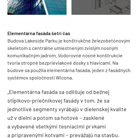
Elementárna fasáda šetrí čas
Budova Lakeside Parku je konštrukčne železobetónovým
skeletom s centrálne umiestneným zvislým nosným
komunikačným jadrom. Vodorovné nosné konštrukcie
tvoria stropné bezprievlakové dosky s hlavicami. Na
budove sa použila elementárna fasáda, jeden z fasádnych
systémov spoločnosti Wicona.
„Elementárna fasáda sa odlišuje od bežnej
stĺpikovo-priečnikovej fasády v tom, že sa
jednotlivé segmenty vyrábajú v dielenskej kvalite
už v dielni a potom sa hotové – zasklené
a vybavené všetkými tesniacimi prvkami
a pripravenými kotvami – prevážajú na stavbu.