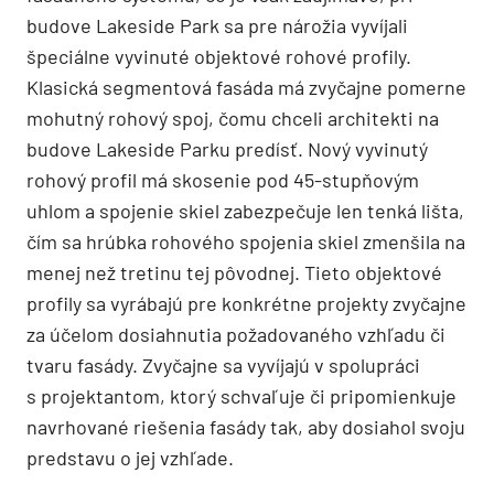
budove Lakeside Park sa pre nárožia vyvíjali
špeciálne vyvinuté objektové rohové profily.
Klasická segmentová fasáda má zvyčajne pomerne
mohutný rohový spoj, čomu chceli architekti na
budove Lakeside Parku predísť. Nový vyvinutý
rohový profil má skosenie pod 45-stupňovým
uhlom a spojenie skiel zabezpečuje len tenká lišta,
čím sa hrúbka rohového spojenia skiel zmenšila na
menej než tretinu tej pôvodnej. Tieto objektové
profily sa vyrábajú pre konkrétne projekty zvyčajne
za účelom dosiahnutia požadovaného vzhľadu či
tvaru fasády. Zvyčajne sa vyvíjajú v spolupráci
s projektantom, ktorý schvaľuje či pripomienkuje
navrhované riešenia fasády tak, aby dosiahol svoju
predstavu o jej vzhľade.