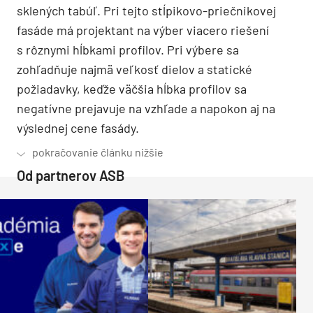
sklených tabúľ. Pri tejto stĺpikovo-priečnikovej
fasáde má projektant na výber viacero riešení
s rôznymi hĺbkami profilov. Pri výbere sa
zohľadňuje najmä veľkosť dielov a statické
požiadavky, keďže väčšia hĺbka profilov sa
negatívne prejavuje na vzhľade a napokon aj na
výslednej cene fasády.
Od partnerov ASB