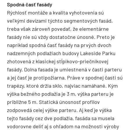
Spodná časť fasády
Rýchlosť montáže a kvalita vyhotovenia sú
veľkými devízami týchto segmentových fasád,
treba však zároveň povedať, že elementárne
fasády nie sú vždy dostatočne únosné. Preto je
napríklad spodná časť fasády na prvých dvoch
nadzemných podlažiach budovy Lakeside Parku
zhotovená z klasickej stĺpikovo-priečnikovej
fasády. Dolna fasada je umiestnená v časti parteru
a jej časť je protipožiarna. Práve v spodnej časti sú
trapézy, ktoré držia sklo, najviac namáhané. Kým
výška bežného podlažia je 3 m, výška parteru je
približne 5 m. Statická únosnosť profilov
zodpovedá celej výške parteru. Aj keď je výška
tejto fasády cez dve podlažia, fasáda sa musela
vodorovne deliť aj s ohľadom na možnosti výroby