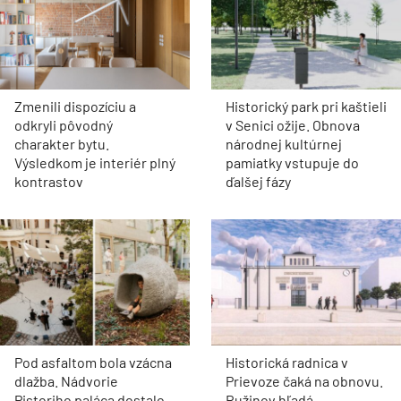
Zmenili dispozíciu a
Historický park pri kaštieli
odkryli pôvodný
v Senici ožije. Obnova
charakter bytu.
národnej kultúrnej
Výsledkom je interiér plný
pamiatky vstupuje do
kontrastov
ďalšej fázy
Pod asfaltom bola vzácna
Historická radnica v
dlažba. Nádvorie
Prievoze čaká na obnovu.
Pistoriho paláca dostalo
Ružinov hľadá