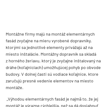
Montážne firmy majú na montáž elementárnych
fasád zvyčajne na mieru vyrobené dopravníky,
ktorými sa jednotlivé elementy privážajú až na
miesto inštalácie. Montážny dopravník sa skladá
z horného žeriavu, ktorý je zvyčajne inštalovaný na
dráhe (koľajniciach) umožňujúcej pohyb po obvode
budovy. V dolnej časti sú vodiace koľajnice, ktore
zaručujú presné vedenie elementov na miesto
montáže.
„Výhodou elementárnych fasád je najmä to, že jej
montáž je výrazne rýchlejšia, než sa dá dosiahnuť