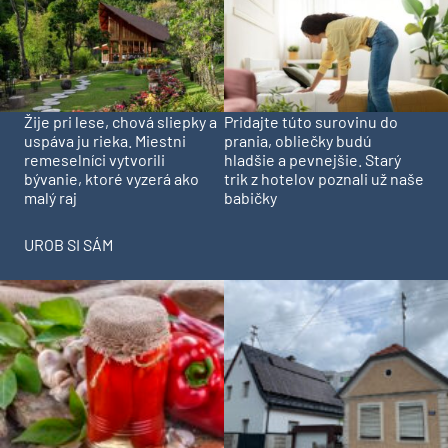
Pridajte túto surovinu do
Žije pri lese, chová sliepky a
prania, obliečky budú
uspáva ju rieka. Miestni
hladšie a pevnejšie. Starý
remeselníci vytvorili
trik z hotelov poznali už naše
bývanie, ktoré vyzerá ako
babičky
malý raj
UROB SI SÁM