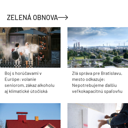
ZELENÁ OBNOVA
Boj s horúčavami v
Zlá správa pre Bratislavu,
Európe: volanie
mesto odkazuje:
seniorom, zákaz alkoholu
Nepotrebujeme ďalšiu
aj klimatické útočiská
veľkokapacitnú spaľovňu