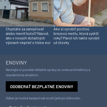
Chystáte sa zatepľovať
Ako si vyrobiť poctivú
alebo meniť kotol? Návod,
brezovú metlu, ktorá vydrží
ako v nových dotačných
roky? Pavol ich takto vyrobil
výzvach neprísť o tisíce eur
už stovky
ENOVINY
Nechajte si posielať dôležité správy zo sveta architektúry a
stavebníctva emailom:
ODOBERAŤ BEZPLATNÉ ENOVINY
Odber je možné kedykoľvek zrušiť jedným kliknutím.