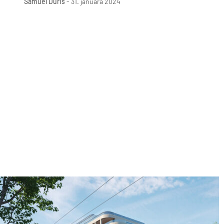
Samuel Ďuriš
-
31. januára 2024