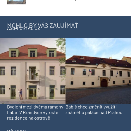
MOHLO BY VÁS ZAUJÍMAŤ
ASB-PORTAL.CZ
Bydlení mezi dvěma rameny
Babiš chce změnit využití
Labe. V Brandýse vyroste
známého paláce nad Prahou
rezidence na ostrově