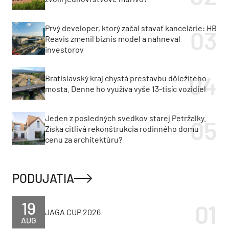
Prvý developer, ktorý začal stavať kancelárie: HB
Reavis zmenil biznis model a nahneval
investorov
Bratislavský kraj chystá prestavbu dôležitého
mosta. Denne ho využíva vyše 13-tisíc vozidiel
Jeden z posledných svedkov starej Petržalky.
Získa citlivá rekonštrukcia rodinného domu
cenu za architektúru?
PODUJATIA
19
JAGA CUP 2026
AUG