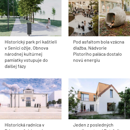
Historický park pri kaštieli
Pod asfaltom bola vzácna
v Senici ožije. Obnova
dlažba. Nádvorie
národnej kultúrnej
Pistoriho paláca dostalo
pamiatky vstupuje do
novú energiu
ďalšej fázy
Historická radnica v
Jeden z posledných