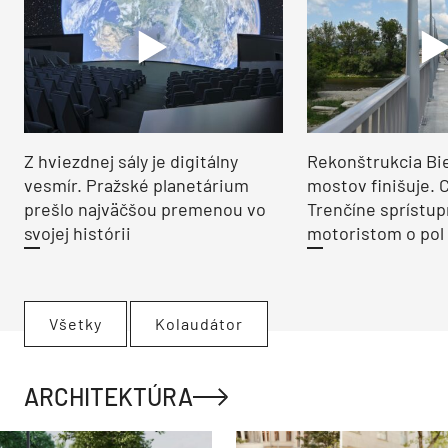
Z hviezdnej sály je digitálny
Rekonštrukcia Bi
vesmír. Pražské planetárium
mostov finišuje. 
prešlo najväčšou premenou vo
Trenčíne sprístup
svojej histórii
motoristom o pol 
Všetky
Kolaudátor
ARCHITEKTÚRA