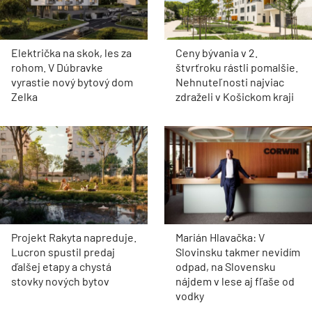
Električka na skok, les za
Ceny bývania v 2.
rohom. V Dúbravke
štvrťroku rástli pomalšie.
vyrastie nový bytový dom
Nehnuteľnosti najviac
Zelka
zdraželi v Košickom kraji
Projekt Rakyta napreduje.
Marián Hlavačka: V
Lucron spustil predaj
Slovinsku takmer nevidím
ďalšej etapy a chystá
odpad, na Slovensku
stovky nových bytov
nájdem v lese aj fľaše od
vodky