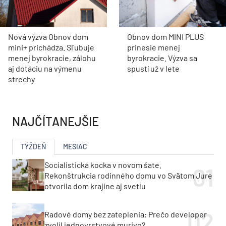
Nová výzva Obnov dom
Obnov dom MINI PLUS
mini+ prichádza. Sľubuje
prinesie menej
menej byrokracie, zálohu
byrokracie. Výzva sa
aj dotáciu na výmenu
spustí už v lete
strechy
NAJČÍTANEJŠIE
TÝŽDEŇ
MESIAC
Socialistická kocka v novom šate.
Rekonštrukcia rodinného domu vo Svätom Jure
otvorila dom krajine aj svetlu
Radové domy bez zateplenia: Prečo developer
zvolil jednovrstvové murivo?