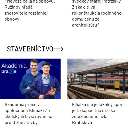
Prievoze čaká na obnovu.
svedkov starej Petržalky.
Ružinov hľadá
Získa citlivá
zhotoviteľa rozsiahlej
rekonštrukcia rodinného
obnovy
domu cenu za
architektúru?
STAVEBNÍCTVO
Akadémia praxe v
Filiálka nie je lokálny spor,
spoločnosti Klimak: Zo
je to kapacitná otázka
školských lavíc rovno na
železničného uzla
prestížne stavby
Bratislava