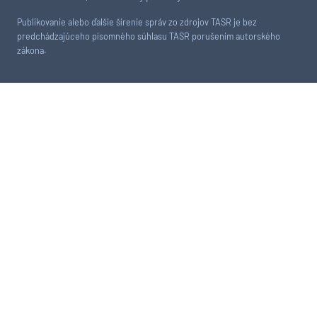
Publikovanie alebo ďalšie šírenie správ zo zdrojov TASR je bez
predchádzajúceho písomného súhlasu TASR porušením autorského
zákona.