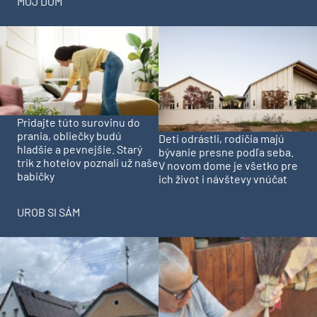
MÔJ DOM
Pridajte túto surovinu do
prania, obliečky budú
Deti odrástli, rodičia majú
hladšie a pevnejšie. Starý
bývanie presne podľa seba.
trik z hotelov poznali už naše
V novom dome je všetko pre
babičky
ich život i návštevy vnúčat
UROB SI SÁM