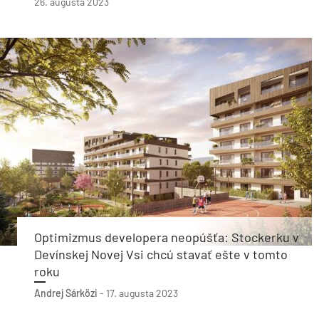
26. augusta 2023
Optimizmus developera neopúšťa: Stockerku v
Devínskej Novej Vsi chcú stavať ešte v tomto
roku
Andrej Sárközi
-
17. augusta 2023