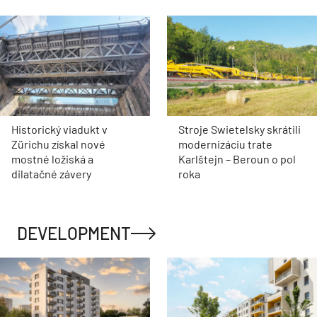
Historický viadukt v
Stroje Swietelsky skrátili
Zürichu získal nové
modernizáciu trate
mostné ložiská a
Karlštejn – Beroun o pol
dilatačné závery
roka
DEVELOPMENT