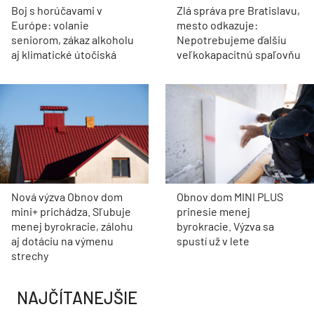
Boj s horúčavami v
Zlá správa pre Bratislavu,
Európe: volanie
mesto odkazuje:
seniorom, zákaz alkoholu
Nepotrebujeme ďalšiu
aj klimatické útočiská
veľkokapacitnú spaľovňu
Nová výzva Obnov dom
Obnov dom MINI PLUS
mini+ prichádza. Sľubuje
prinesie menej
menej byrokracie, zálohu
byrokracie. Výzva sa
aj dotáciu na výmenu
spustí už v lete
strechy
NAJČÍTANEJŠIE