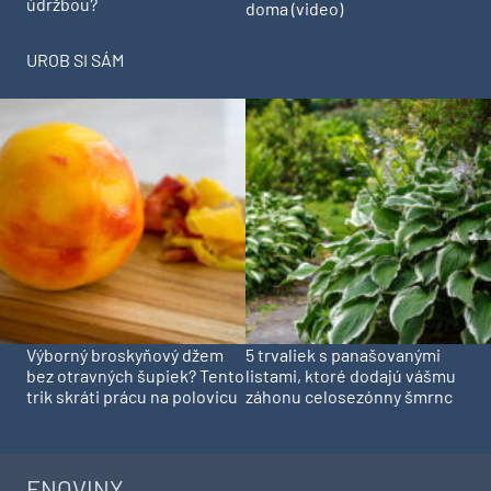
údržbou?
doma (video)
UROB SI SÁM
Výborný broskyňový džem
5 trvaliek s panašovanými
bez otravných šupiek? Tento
listami, ktoré dodajú vášmu
trik skráti prácu na polovicu
záhonu celosezónny šmrnc
ENOVINY