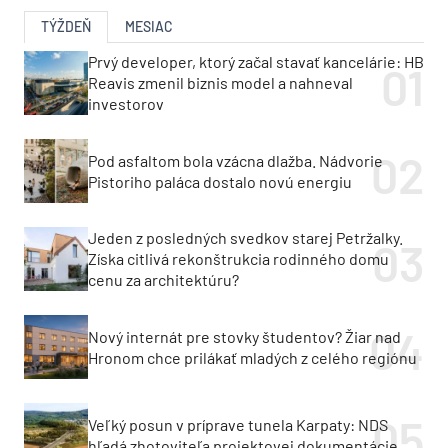
TÝŽDEŇ
MESIAC
Prvý developer, ktorý začal stavať kancelárie: HB
Reavis zmenil biznis model a nahneval
investorov
Pod asfaltom bola vzácna dlažba. Nádvorie
Pistoriho paláca dostalo novú energiu
Jeden z posledných svedkov starej Petržalky.
Získa citlivá rekonštrukcia rodinného domu
cenu za architektúru?
Nový internát pre stovky študentov? Žiar nad
Hronom chce prilákať mladých z celého regiónu
Veľký posun v príprave tunela Karpaty: NDS
hľadá zhotoviteľa projektovej dokumentácie