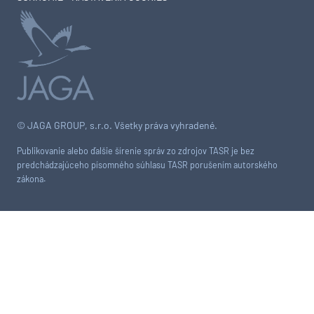
© JAGA GROUP, s.r.o. Všetky práva vyhradené.
Publikovanie alebo ďalšie šírenie správ zo zdrojov TASR je bez
predchádzajúceho písomného súhlasu TASR porušením autorského
zákona.