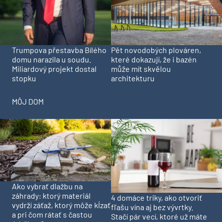
Trumpova přestavba Bílého
Pět novodobých plováren,
domu narazila u soudu.
které dokazují, že i bazén
Miliardový projekt dostal
může mít skvělou
stopku
architekturu
MÔJ DOM
Ako vybrať dlažbu na
záhrady: ktorý materiál
4 domáce triky, ako otvoriť
vydrží záťaž, ktorý môže kĺzať
fľašu vína aj bez vývrtky.
a pri čom rátať s častou
Stačí pár vecí, ktoré už máte