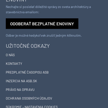
Nechajte si posielať dôležité správy zo sveta architektúry a
stavebníctva emailom:
ODOBERAŤ BEZPLATNÉ ENOVINY
Odber je možné kedykoľvek zrušiť jedným kliknutím.
UŽITOČNÉ ODKAZY
O NÁS
KONTAKTY
PREDPLATNÉ ČASOPISU ASB
INZERCIA NA ASB.SK
PRÁVO NA OPRAVU
OCHRANA OSOBNÝCH ÚDAJOV
SÚKROMIE – NASTAVENIA COOKIES