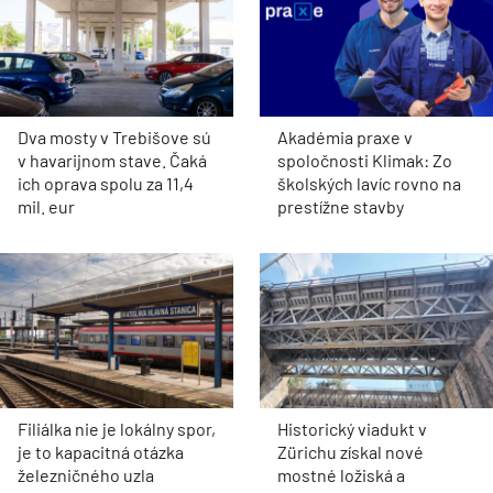
Dva mosty v Trebišove sú
Akadémia praxe v
v havarijnom stave. Čaká
spoločnosti Klimak: Zo
ich oprava spolu za 11,4
školských lavíc rovno na
mil. eur
prestížne stavby
Filiálka nie je lokálny spor,
Historický viadukt v
je to kapacitná otázka
Zürichu získal nové
železničného uzla
mostné ložiská a