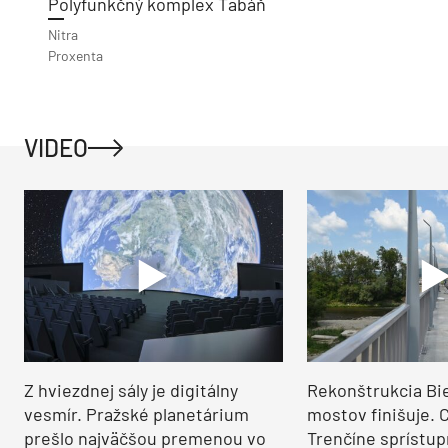
Polyfunkčný komplex Tabáň
Nitra
Proxenta
VIDEO
Z hviezdnej sály je digitálny
Rekonštrukcia Bi
vesmír. Pražské planetárium
mostov finišuje. 
prešlo najväčšou premenou vo
Trenčíne sprístup