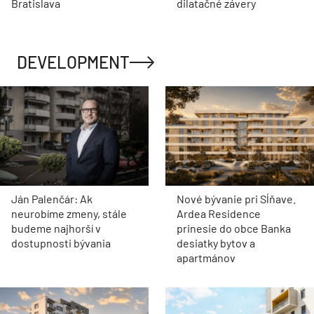
Bratislava
dilatačné závery
DEVELOPMENT
Ján Palenčár: Ak
Nové bývanie pri Sĺňave.
neurobíme zmeny, stále
Ardea Residence
budeme najhorší v
prinesie do obce Banka
dostupnosti bývania
desiatky bytov a
apartmánov