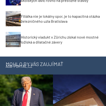
školských lavíc rovno na prestížne stavby
Filiálka nie je lokálny spor, je to kapacitná otázka
železničného uzla Bratislava
Historický viadukt v Zürichu získal nové mostné
ložiská a dilatačné závery
MOHLO BY VÁS ZAUJÍMAŤ
ASB-PORTAL.CZ