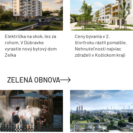
Električka na skok, les za
Ceny bývania v 2.
rohom. V Dúbravke
štvrťroku rástli pomalšie.
vyrastie nový bytový dom
Nehnuteľnosti najviac
Zelka
zdraželi v Košickom kraji
ZELENÁ OBNOVA