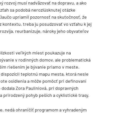
ký rozvoj musí nadväzovať na dopravu, a ako
zťah sa podobá nerozlúsknutej otázke
 Klaučo upriamil pozornosť na skutočnosť, že
kontextu, treba ju posudzovať vo vzťahu k jej
rozvíja, reurbanizuje, nároky jeho obyvateľov
blízkosti veľkých miest poukazuje na
bývanie v rodinných domov, ale problematická
ším riešením je bývanie priamo v meste.
 dispozícii teplotnú mapu mesta, ktorá nesie
tote osídlenia a môže pomôcť pri definovaní
 dodala Zora Pauliniová, pri dopravných
a prirodzený pohyb peších a cyklistické trasy.
me, nedá ohraničiť programom a vyhradeným