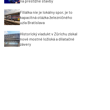
na prestížne stavby
Filiálka nie je lokálny spor, je to
kapacitná otázka železničného
uzla Bratislava
Historický viadukt v Zürichu získal
nové mostné ložiská a dilatačné
závery