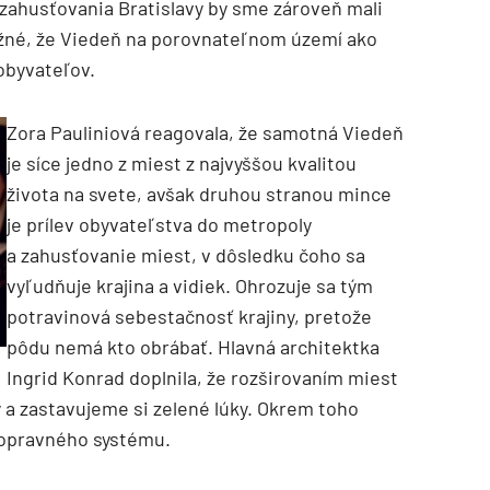
 zahusťovania Bratislavy by sme zároveň mali
ožné, že Viedeň na porovnateľnom území ako
 obyvateľov.
Zora Pauliniová reagovala, že samotná Viedeň
je síce jedno z miest z najvyššou kvalitou
života na svete, avšak druhou stranou mince
je prílev obyvateľstva do metropoly
a zahusťovanie miest, v dôsledku čoho sa
vyľudňuje krajina a vidiek. Ohrozuje sa tým
potravinová sebestačnosť krajiny, pretože
pôdu nemá kto obrábať. Hlavná architektka
Ingrid Konrad doplnila, že rozširovaním miest
 a zastavujeme si zelené lúky. Okrem toho
dopravného systému.