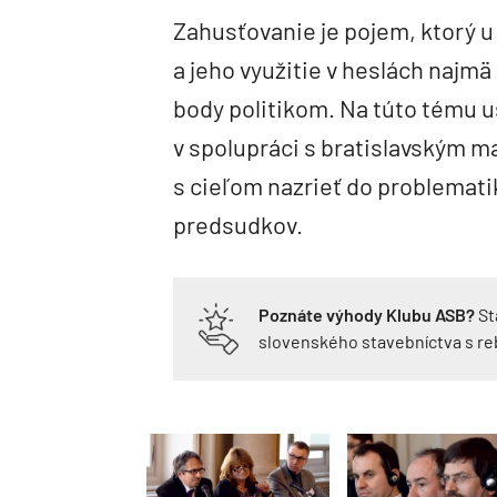
Zahusťovanie je pojem, ktorý 
a jeho využitie v heslách najm
body politikom. Na túto tému u
v spolupráci s bratislavským m
s cieľom nazrieť do problematik
predsudkov.
Poznáte výhody Klubu ASB?
St
slovenského stavebníctva s r