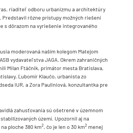
ras, riaditeľ odboru urbanizmu a architektúry
 Predstavil rôzne prístupy možných riešení
ie s dôrazom na vyriešenie integrovaného
skusia moderovaná naším kolegom Matejom
s ASB vydavateľstva JAGA. Okrem zahraničných
ili Milan Ftáčnik, primátor mesta Bratislava,
tislavy, Ľubomír Klaučo, urbanista zo
seda IUR, a Zora Pauliniová, konzultantka pre
pravidlá zahusťovania sú ošetrené v územnom
a stabilizovaných území. Upozornil aj na
2
2
á na ploche 380 km
, čo je len o 30 km
menej