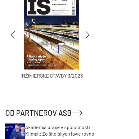
INŽINIERSKE STAVBY 3/2026
ASB
OD PARTNEROV ASB
Akadémia praxe v spoločnosti
Klimak: Zo školských lavíc rovno