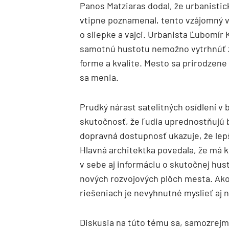
Panos Matziaras dodal, že urbanistic
vtipne poznamenal, tento vzájomný v
o sliepke a vajci. Urbanista Ľubomír
samotnú hustotu nemožno vytrhnúť z 
forme a kvalite. Mesto sa prirodzene 
sa menia.
Prudký nárast satelitných osídlení v 
skutočnosť, že ľudia uprednostňujú 
dopravná dostupnosť ukazuje, že lep
Hlavná architektka povedala, že má k
v sebe aj informáciu o skutočnej hus
nových rozvojových plôch mesta. Ako
riešeniach je nevyhnutné myslieť aj n
Diskusia na túto tému sa, samozrej