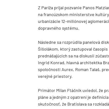
Z Paríža prijal pozvanie Panos Matzia
na francúzskom ministerstve kultúry.
urbanizácie 12-miliónovej aglomerác
dopravného systému.
Následne sa rozprúdila panelová di
Šišolákom, ktorý zastupoval časopi
prednášajúcich sa na diskusii zúčastn
Ingrid Konrad, hlavná architektka Bra
spoločnosti Aurex, Roman Talaš, pred
verejné priestory.
Primátor Milan Ftáčnik uviedol, že 
pláne a jedným z opatrení je definíci
skutočnosť, že Bratislava sa rozklad