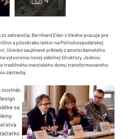
zo zahraničia. Bernhard Eder z Viedne pracuje pre
nSinn a pôsobí ako lektor na Poľnohospodárskej
edni. Uviedol zaujímavé príklady z amsterdamského
na vytvorenie novej sídelnej štruktúry. Jednou
lógie tradičného mestského domu transformovaného
ou zástavby.
TZB HAUSTECHNIK 3/2026
 novinár,
Design
náške sa
blémy
teľstva
začiatku