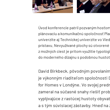
Úvod konferencie patril pozvaným hosťom 
plánovaciu a komunikačnú spoločnosť Pla
univerzite aj Technickej univerzite vo Vi
prístavu. Nevyužívané plochy sú otvorené 
z možných ciest je pritom využitie typo
do moderného dizajnu s podobnou hustot
David Birkbeck, pôvodným povolaním
je výkonným riaditeľom spoločnosti 
for Homes v Londýne. Vo svojej pred
zameral na súčasné snahy riešiť pro
vyplývajúce z rastúcej hustoty obyva
a s tým súvisiacej zástavby. Hneď na 