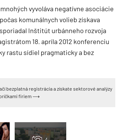
u mnohých vyvoláva negatívne asociácie
ä počas komunálnych volieb získava
sporiadal Inštitút urbánneho rozvoja
agistrátom 18. apríla 2012 konferenciu
y rastu sídiel pragmaticky a bez
ačí bezplatná registrácia a získate sektorové analýzy
ebríčkami firiem ⟶