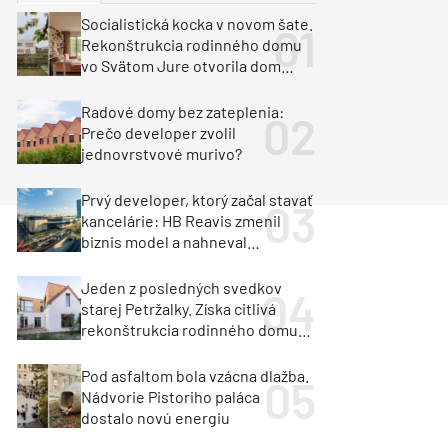
y
Klimatizácia a vetranie
Socialistická kocka v novom šate.
urz Milan Murcka
Rekonštrukcia rodinného domu
vo Svätom Jure otvorila dom
krajine aj svetlu
Radové domy bez zateplenia:
Prečo developer zvolil
jednovrstvové murivo?
Prvý developer, ktorý začal stavať
kancelárie: HB Reavis zmenil
biznis model a nahneval
investorov
Jeden z posledných svedkov
starej Petržalky. Získa citlivá
rekonštrukcia rodinného domu
cenu za architektúru?
Pod asfaltom bola vzácna dlažba.
Nádvorie Pistoriho paláca
dostalo novú energiu