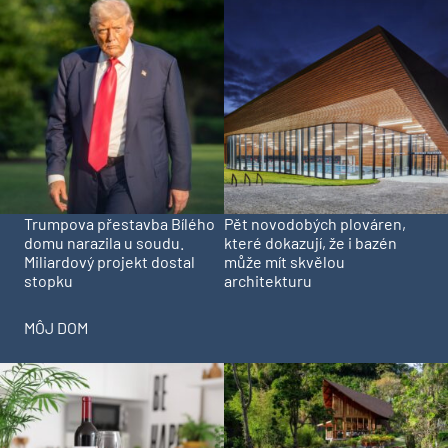
Trumpova přestavba Bílého
Pět novodobých plováren,
domu narazila u soudu.
které dokazují, že i bazén
Miliardový projekt dostal
může mít skvělou
stopku
architekturu
MÔJ DOM