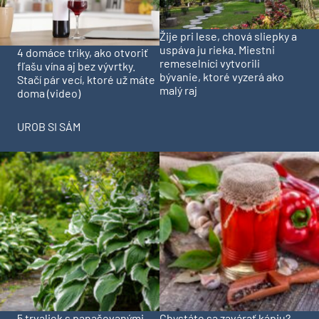
Žije pri lese, chová sliepky a
uspáva ju rieka. Miestni
4 domáce triky, ako otvoriť
remeselníci vytvorili
fľašu vína aj bez vývrtky.
bývanie, ktoré vyzerá ako
Stačí pár vecí, ktoré už máte
malý raj
doma (video)
UROB SI SÁM
5 trvaliek s panašovanými
Chystáte sa zavárať kápiu?