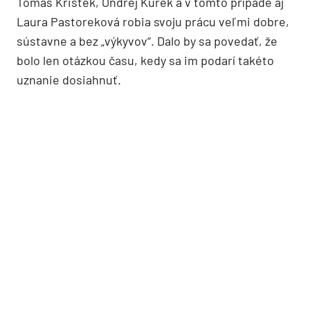
Tomáš Kristek, Ondrej Kurek a v tomto prípade aj
Laura Pastoreková robia svoju prácu veľmi dobre,
sústavne a bez „výkyvov“. Dalo by sa povedať, že
bolo len otázkou času, kedy sa im podarí takéto
uznanie dosiahnuť.