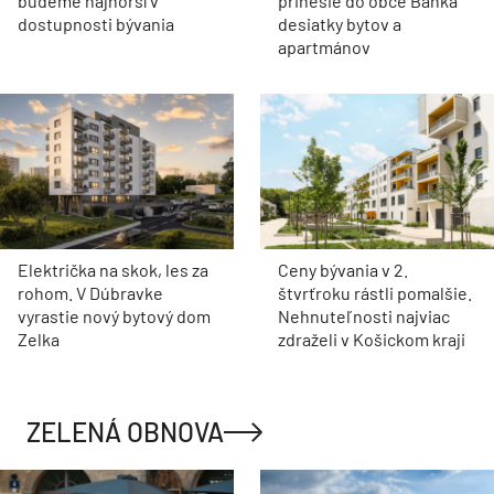
budeme najhorší v
prinesie do obce Banka
dostupnosti bývania
desiatky bytov a
apartmánov
Električka na skok, les za
Ceny bývania v 2.
rohom. V Dúbravke
štvrťroku rástli pomalšie.
vyrastie nový bytový dom
Nehnuteľnosti najviac
Zelka
zdraželi v Košickom kraji
ZELENÁ OBNOVA