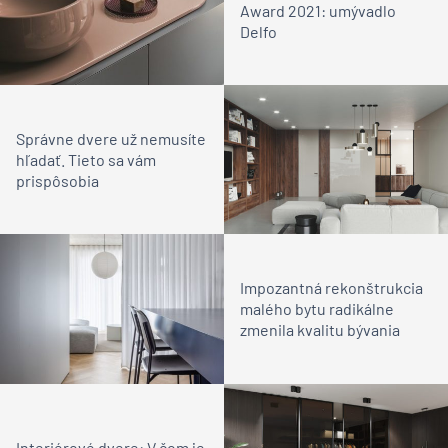
Award 2021: umývadlo
Delfo
Správne dvere už nemusíte
hľadať. Tieto sa vám
prispôsobia
Impozantná rekonštrukcia
malého bytu radikálne
zmenila kvalitu bývania
Interiérové dvere: V čom je