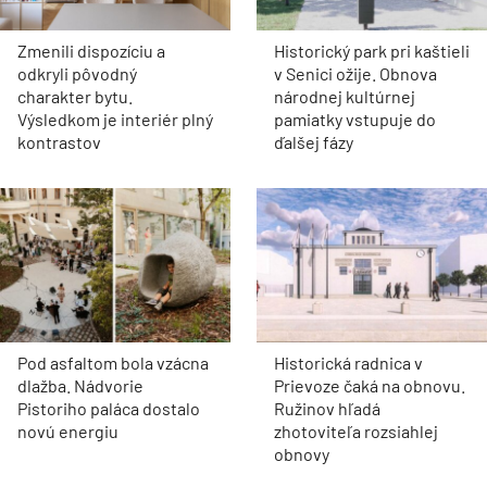
Zmenili dispozíciu a
Historický park pri kaštieli
odkryli pôvodný
v Senici ožije. Obnova
charakter bytu.
národnej kultúrnej
Výsledkom je interiér plný
pamiatky vstupuje do
kontrastov
ďalšej fázy
Pod asfaltom bola vzácna
Historická radnica v
dlažba. Nádvorie
Prievoze čaká na obnovu.
Pistoriho paláca dostalo
Ružinov hľadá
novú energiu
zhotoviteľa rozsiahlej
obnovy