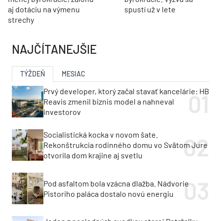
aj dotáciu na výmenu
spustí už v lete
strechy
NAJČÍTANEJŠIE
TÝŽDEŇ
MESIAC
Prvý developer, ktorý začal stavať kancelárie: HB
Reavis zmenil biznis model a nahneval
investorov
Socialistická kocka v novom šate.
Rekonštrukcia rodinného domu vo Svätom Jure
otvorila dom krajine aj svetlu
Pod asfaltom bola vzácna dlažba. Nádvorie
Pistoriho paláca dostalo novú energiu