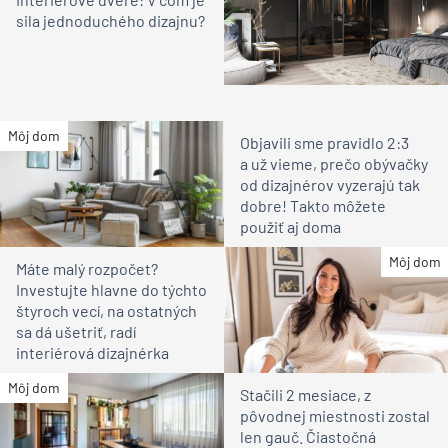
sila jednoduchého dizajnu?
Môj dom
Objavili sme pravidlo 2:3
a už vieme, prečo obývačky
od dizajnérov vyzerajú tak
dobre! Takto môžete
použiť aj doma
Môj dom
Máte malý rozpočet?
Investujte hlavne do týchto
štyroch vecí, na ostatných
sa dá ušetriť, radí
interiérová dizajnérka
Môj dom
Stačili 2 mesiace, z
pôvodnej miestnosti zostal
len gauč. Čiastočná