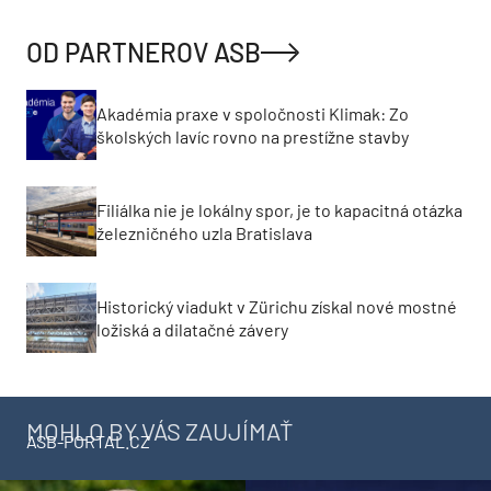
OD PARTNEROV ASB
Akadémia praxe v spoločnosti Klimak: Zo
školských lavíc rovno na prestížne stavby
Filiálka nie je lokálny spor, je to kapacitná otázka
železničného uzla Bratislava
Historický viadukt v Zürichu získal nové mostné
ložiská a dilatačné závery
MOHLO BY VÁS ZAUJÍMAŤ
ASB-PORTAL.CZ