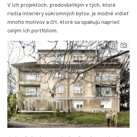
V ich projektoch, predovšetkým v tých, ktoré
riešia interiéry súkromných bytov, je možné vidieť
mnoho motívov a čŕt, ktoré sa opakujú naprieč
celým ich portfóliom.