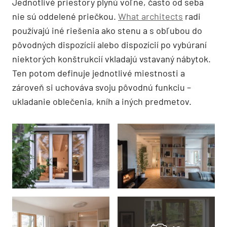
Jednotlivé priestory plynú voľne, často od seba
nie sú oddelené priečkou.
What architects
radi
používajú iné riešenia ako stenu a s obľubou do
pôvodných dispozícií alebo dispozícií po vybúraní
niektorých konštrukcií vkladajú vstavaný nábytok.
Ten potom definuje jednotlivé miestnosti a
zároveň si uchováva svoju pôvodnú funkciu –
ukladanie oblečenia, kníh a iných predmetov.