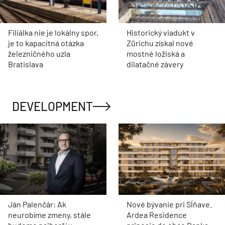
Filiálka nie je lokálny spor,
Historický viadukt v
je to kapacitná otázka
Zürichu získal nové
železničného uzla
mostné ložiská a
Bratislava
dilatačné závery
DEVELOPMENT
Ján Palenčár: Ak
Nové bývanie pri Sĺňave.
neurobíme zmeny, stále
Ardea Residence