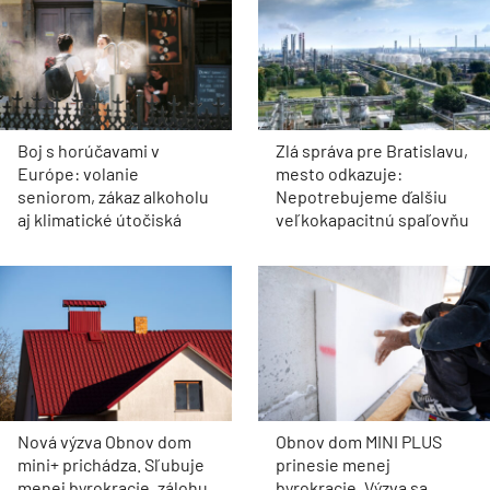
Boj s horúčavami v
Zlá správa pre Bratislavu,
Európe: volanie
mesto odkazuje:
seniorom, zákaz alkoholu
Nepotrebujeme ďalšiu
aj klimatické útočiská
veľkokapacitnú spaľovňu
Nová výzva Obnov dom
Obnov dom MINI PLUS
mini+ prichádza. Sľubuje
prinesie menej
menej byrokracie, zálohu
byrokracie. Výzva sa