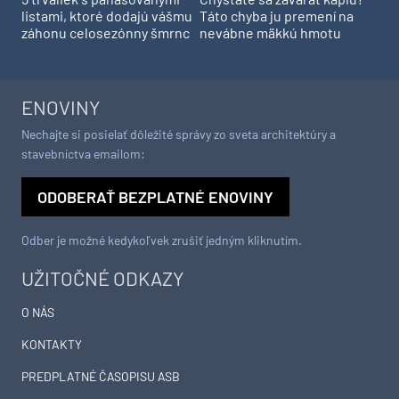
listami, ktoré dodajú vášmu
Táto chyba ju premení na
záhonu celosezónny šmrnc
nevábne mäkkú hmotu
ENOVINY
Nechajte si posielať dôležité správy zo sveta architektúry a
stavebníctva emailom:
ODOBERAŤ BEZPLATNÉ ENOVINY
Odber je možné kedykoľvek zrušiť jedným kliknutím.
UŽITOČNÉ ODKAZY
O NÁS
KONTAKTY
PREDPLATNÉ ČASOPISU ASB