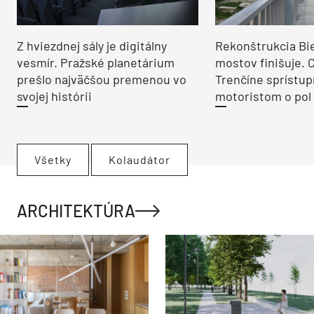
Z hviezdnej sály je digitálny
Rekonštrukcia Bi
vesmír. Pražské planetárium
mostov finišuje. 
prešlo najväčšou premenou vo
Trenčíne sprístup
svojej histórii
motoristom o pol 
Všetky
Kolaudátor
ARCHITEKTÚRA