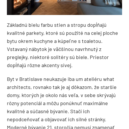
Základnú bielu farbu stien a stropu dopĺňajú
kvalitné parkety, ktoré sú použité na celej ploche
bytu okrem kuchyne a kúpeľne s toaletou.
Vstavaný nábytok je väčšinou navrhnutý z
preglejky, niektoré solitéry sú biele. Priestor
dopĺňajú rôzne akcenty sivej.
Byt v Bratislave neukazuje iba um ateliéru what
architects, rovnako tak je aj dôkazom, že staršie
domy, ktorých je okolo nás veľa, v sebe skrývajú
rôzny potenciál a môžu ponúknuť maximálne
kvalitné a súčasné bývanie. Stačí ich
nepodceňovať a objavovať ich silné stránky.
Moderné bývanie 21. storočia nemusí znamenať