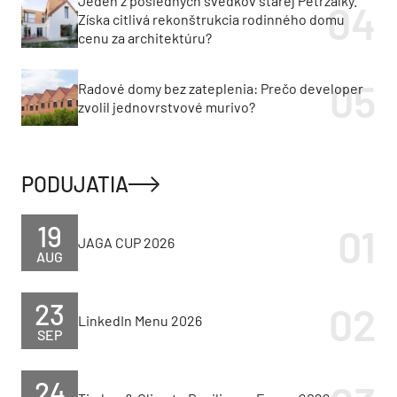
Jeden z posledných svedkov starej Petržalky.
Získa citlivá rekonštrukcia rodinného domu
cenu za architektúru?
Radové domy bez zateplenia: Prečo developer
zvolil jednovrstvové murivo?
PODUJATIA
19
JAGA CUP 2026
AUG
23
LinkedIn Menu 2026
SEP
24