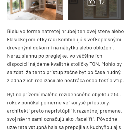
Bielu vo forme natretej hrubej tehlovej steny alebo
klasickej omietky radi kombinujú s veľkoplošnými
drevenými dekormi na nábytku alebo obložení.
Neraz siahnu po preglejke, vo väčšine ich
dispozícií nájdeme kvalitné stoličky TON. Mohlo by
sa zdať, že tento prístup začne byť po čase nudný,
žiadna z ich realizácií ale nestráca osobitosť a vtip.
Byt na prízemí malého rezidenčného objektu z 50.
rokov ponúkal pomerne veľkorysé priestory,
architekti preto nepristúpili k razantnej premene,
svoj návrh sami označujú ako „facelift“. Pôvodne
uzavretá vstupná hala sa prepojila s kuchyňou aj s