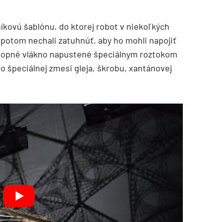
lníkovú šablónu, do ktorej robot v niekoľkých
 potom nechali zatuhnúť, aby ho mohli napojiť
nopné vlákno napustené špeciálnym roztokom
o špeciálnej zmesi gleja, škrobu, xantánovej