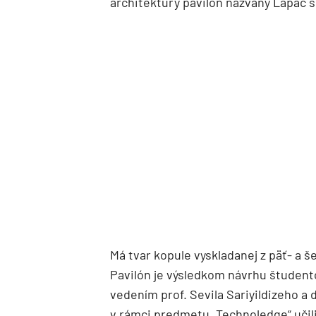
architektúry pavilón nazvaný Lapač 
Má tvar kopule vyskladanej z päť- a 
Pavilón je výsledkom návrhu študento
vedením prof. Sevila Sariyildizeho a
v rámci predmetu „Technoledge“ učil