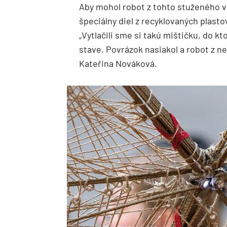
Aby mohol robot z tohto stuženého vlá
špeciálny diel z recyklovaných plast
„Vytlačili sme si takú mištičku, do kt
stave. Povrázok nasiakol a robot z n
Kateřina Nováková.