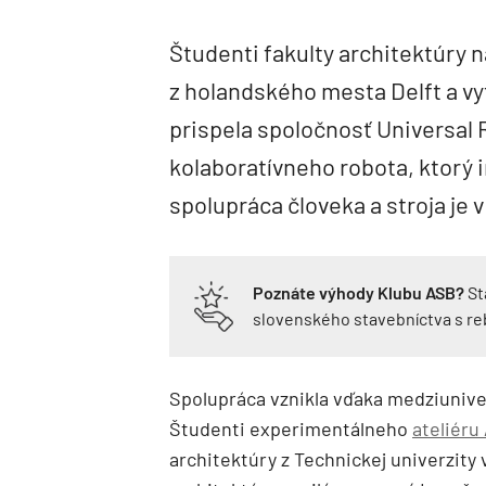
Študenti fakulty architektúry n
z holandského mesta Delft a vyt
prispela spoločnosť Universal
kolaboratívneho robota, ktorý
spolupráca človeka a stroja je 
Poznáte výhody Klubu ASB?
St
slovenského stavebníctva s r
Spolupráca vznikla vďaka medziuniv
Študenti experimentálneho
ateliér
architektúry z Technickej univerzity v 