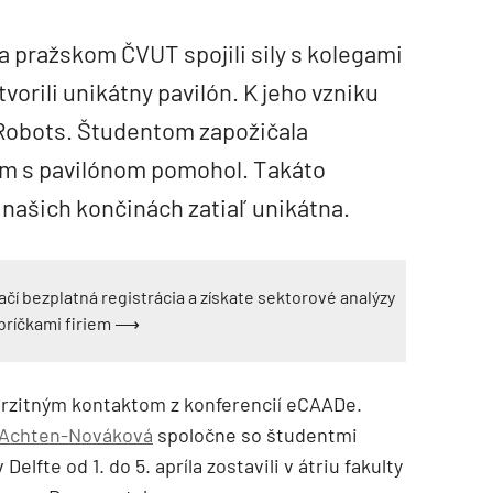
a pražskom ČVUT spojili sily s kolegami
vorili unikátny pavilón. K jeho vzniku
 Robots. Študentom zapožičala
 im s pavilónom pomohol. Takáto
v našich končinách zatiaľ unikátna.
ačí bezplatná registrácia a získate sektorové analýzy
ebríčkami firiem ⟶
erzitným kontaktom z konferencií eCAADe.
u Achten-Nováková
spoločne so študentmi
Delfte od 1. do 5. apríla zostavili v átriu fakulty