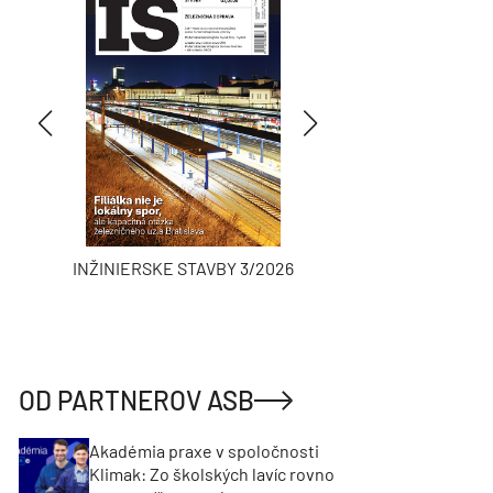
INŽINIERSKE STAVBY 3/2026
ASB
OD PARTNEROV ASB
Akadémia praxe v spoločnosti
Klimak: Zo školských lavíc rovno