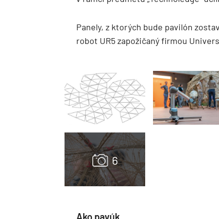
Panely, z ktorých bude pavilón zostav
robot UR5 zapožičaný firmou Univer
Ako pavúk