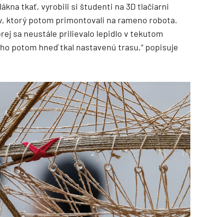
kna tkať, vyrobili si študenti na 3D tlačiarni
ov, ktorý potom primontovali na rameno robota.
orej sa neustále prilievalo lepidlo v tekutom
eho potom hneď tkal nastavenú trasu,“ popisuje