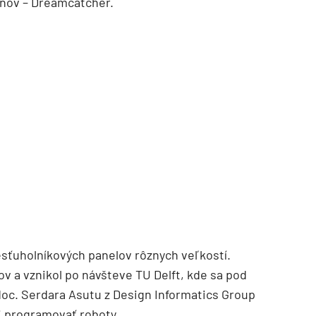
snov – Dreamcatcher.
TZB HAUSTECHNIK 3/2026
šesťuholníkových panelov rôznych veľkostí.
v a vznikol po návšteve TU Delft, kde sa pod
 doc. Serdara Asutu z Design Informatics Group
i programovať roboty.