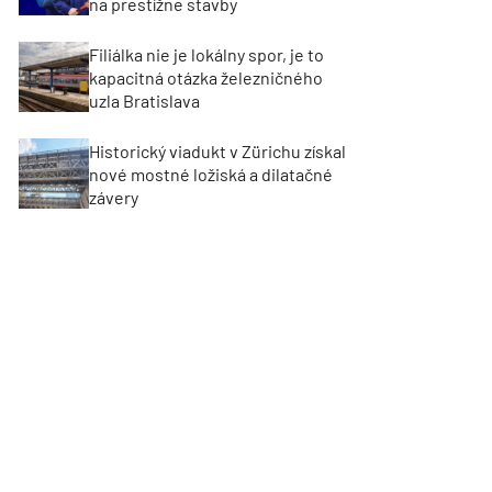
na prestížne stavby
Filiálka nie je lokálny spor, je to
kapacitná otázka železničného
uzla Bratislava
Historický viadukt v Zürichu získal
nové mostné ložiská a dilatačné
závery