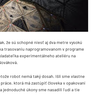
ak, že sú schopné niesť aj dva metre vysokú
vďaka trasovaniu naprogramovanom v programe
akladateľka experimentálneho ateliéru na
Nováková.
etože robot nemá taký dosah. Išli sme vlastne
 práce, ktorá má zastúpiť človeka v opakovaní
a jednoduché úkony sme nasadili ľudí a tie