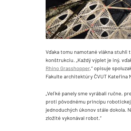
Vďaka tomu namotané vlákna stuhli t
konštrukciu. „Každý výplet je iný, 
Rhino Grasshopper
,“ opisuje spoluz
Fakulte architektúry ČVUT Kateřina 
„Veľké panely sme vyrábali ručne, pr
proti pôvodnému princípu robotickej
jednoduchých úkonov stále dokola. N
zložité vykonával robot.“