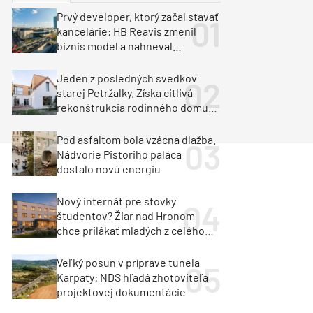
y
Klimatizácia a vetranie
Prvý developer, ktorý začal stavať
urz Milan Murcka
kancelárie: HB Reavis zmenil
biznis model a nahneval
investorov
Jeden z posledných svedkov
starej Petržalky. Získa citlivá
rekonštrukcia rodinného domu
cenu za architektúru?
Pod asfaltom bola vzácna dlažba.
Nádvorie Pistoriho paláca
dostalo novú energiu
Nový internát pre stovky
študentov? Žiar nad Hronom
chce prilákať mladých z celého
regiónu
Veľký posun v príprave tunela
Karpaty: NDS hľadá zhotoviteľa
projektovej dokumentácie