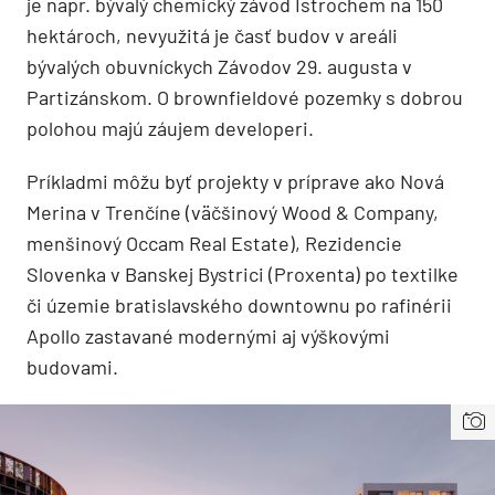
je napr. bývalý chemický závod Istrochem na 150
hektároch, nevyužitá je časť budov v areáli
bývalých obuvníckych Závodov 29. augusta v
Partizánskom. O brownfieldové pozemky s dobrou
polohou majú záujem developeri.
Príkladmi môžu byť projekty v príprave ako Nová
Merina v Trenčíne (väčšinový Wood & Company,
menšinový Occam Real Estate), Rezidencie
Slovenka v Banskej Bystrici (Proxenta) po textilke
či územie bratislavského downtownu po rafinérii
Apollo zastavané modernými aj výškovými
budovami.