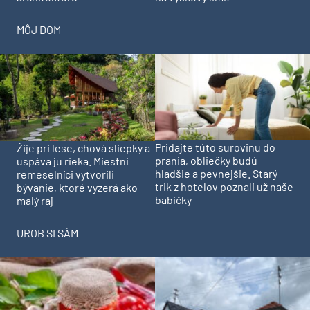
MÔJ DOM
Pridajte túto surovinu do
Žije pri lese, chová sliepky a
prania, obliečky budú
uspáva ju rieka. Miestni
hladšie a pevnejšie. Starý
remeselníci vytvorili
trik z hotelov poznali už naše
bývanie, ktoré vyzerá ako
babičky
malý raj
UROB SI SÁM