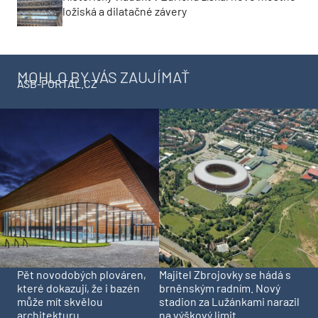
ložiská a dilatačné závery
MOHLO BY VÁS ZAUJÍMAŤ
ASB-PORTAL.CZ
Pět novodobých plováren,
Majitel Zbrojovky se hádá s
které dokazují, že i bazén
brněnským radním. Nový
může mít skvělou
stadion za Lužánkami narazil
architekturu
na výškový limit