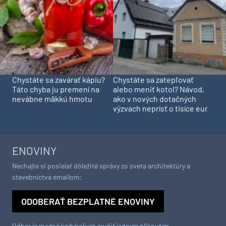
Chystáte sa zavárať kápiu?
Chystáte sa zatepľovať
Táto chyba ju premení na
alebo meniť kotol? Návod,
nevábne mäkkú hmotu
ako v nových dotačných
výzvach neprísť o tisíce eur
ENOVINY
Nechajte si posielať dôležité správy zo sveta architektúry a
stavebníctva emailom:
ODOBERAŤ BEZPLATNÉ ENOVINY
Odber je možné kedykoľvek zrušiť jedným kliknutím.