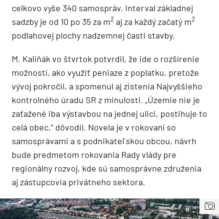
celkovo vyše 340 samospráv. Interval základnej
2
2
sadzby je od 10 po 35 za m
aj za každý začatý m
podlahovej plochy nadzemnej časti stavby.
M. Kaliňák vo štvrtok potvrdil, že ide o rozšírenie
možností, ako využiť peniaze z poplatku, pretože
vývoj pokročil, a spomenul aj zistenia Najvyššieho
kontrolného úradu SR z minulosti. „Územie nie je
zaťažené iba výstavbou na jednej ulici, postihuje to
celá obec,“ dôvodil. Novela je v rokovaní so
samosprávami a s podnikateľskou obcou, návrh
bude predmetom rokovania Rady vlády pre
regionálny rozvoj, kde sú samosprávne združenia
aj zástupcovia privátneho sektora.