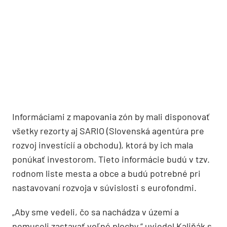
Informáciami z mapovania zón by mali disponovať
všetky rezorty aj SARIO (Slovenská agentúra pre
rozvoj investícií a obchodu), ktorá by ich mala
ponúkať investorom. Tieto informácie budú v tzv.
rodnom liste mesta a obce a budú potrebné pri
nastavovaní rozvoja v súvislosti s eurofondmi.
„Aby sme vedeli, čo sa nachádza v území a
nemuseli zastavať voľné plochy,“ uviedol Kaliňák s