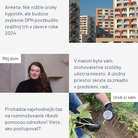
Anketa: Nie nižšie úroky
hypoték, ale budúce
zvýšenie DPH povzbudilo
realitný trh v závere roka
2024
Môj dom
V malom byte vám
stohovateľné stoličky
ušetria miesto. A úložný
priestor skryte za zrkadlo
v predsieni, radí
architektka
Urob si sám
Prichádza najvhodnejší čas
na rozmnožovanie ríbezlí
pomocou odrezkov! Viete,
ako postupovať?