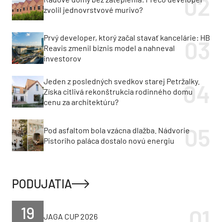
zvolil jednovrstvové murivo?
Prvý developer, ktorý začal stavať kancelárie: HB
Reavis zmenil biznis model a nahneval
investorov
Jeden z posledných svedkov starej Petržalky.
Získa citlivá rekonštrukcia rodinného domu
cenu za architektúru?
Pod asfaltom bola vzácna dlažba. Nádvorie
Pistoriho paláca dostalo novú energiu
PODUJATIA
19
JAGA CUP 2026