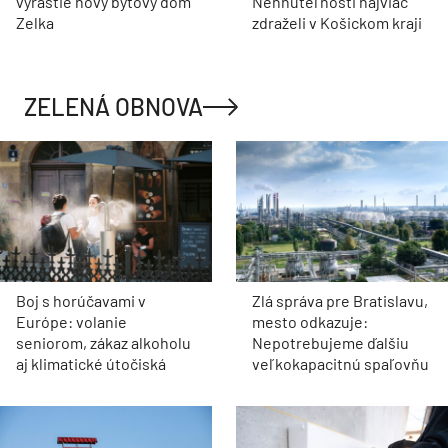
vyrastie nový bytový dom
Nehnuteľnosti najviac
Zelka
zdraželi v Košickom kraji
ZELENÁ OBNOVA
Boj s horúčavami v
Zlá správa pre Bratislavu,
Európe: volanie
mesto odkazuje:
seniorom, zákaz alkoholu
Nepotrebujeme ďalšiu
aj klimatické útočiská
veľkokapacitnú spaľovňu