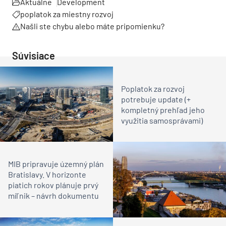
Aktuálne
Development
poplatok za miestny rozvoj
Našli ste chybu alebo máte pripomienku?
Súvisiace
Poplatok za rozvoj
potrebuje update (+
kompletný prehľad jeho
využitia samosprávami)
MIB pripravuje územný plán
Bratislavy. V horizonte
piatich rokov plánuje prvý
míľnik – návrh dokumentu