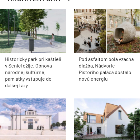
Historický park pri kaštieli
Pod asfaltom bola vzácna
v Senici ožije. Obnova
dlažba. Nádvorie
národnej kultúrnej
Pistoriho paláca dostalo
pamiatky vstupuje do
novú energiu
ďalšej fázy