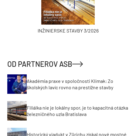
INŽINIERSKE STAVBY 3/2026
OD PARTNEROV ASB
Akadémia praxe v spoločnosti Klimak: Zo
školských lavíc rovno na prestížne stavby
Filiálka nie je lokálny spor, je to kapacitná otázka
železničného uzla Bratislava
Historický viadukt v Zürichu získal nové mostné