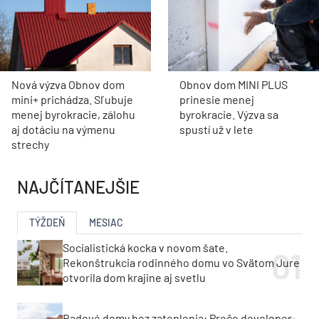
Nová výzva Obnov dom
Obnov dom MINI PLUS
mini+ prichádza. Sľubuje
prinesie menej
menej byrokracie, zálohu
byrokracie. Výzva sa
aj dotáciu na výmenu
spustí už v lete
strechy
NAJČÍTANEJŠIE
TÝŽDEŇ
MESIAC
Socialistická kocka v novom šate.
Rekonštrukcia rodinného domu vo Svätom Jure
otvorila dom krajine aj svetlu
Radové domy bez zateplenia: Prečo developer