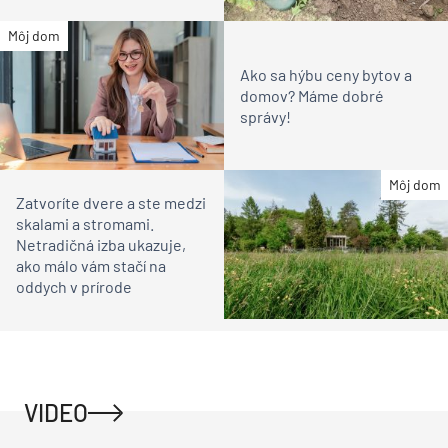
Môj dom
Ako sa hýbu ceny bytov a
domov? Máme dobré
správy!
Môj dom
Zatvoríte dvere a ste medzi
skalami a stromami.
Netradičná izba ukazuje,
ako málo vám stačí na
oddych v prírode
VIDEO