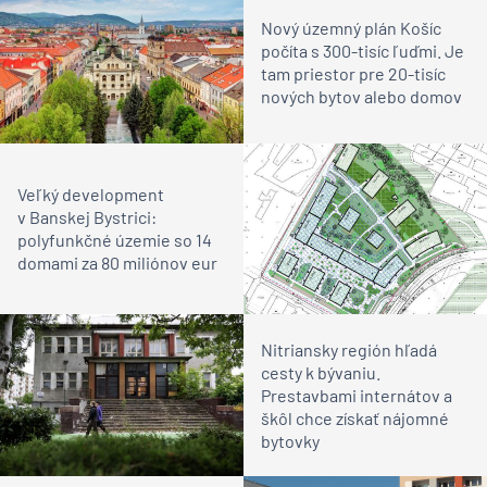
Nový územný plán Košíc
počíta s 300-tisíc ľuďmi. Je
tam priestor pre 20-tisíc
nových bytov alebo domov
Veľký development
v Banskej Bystrici:
polyfunkčné územie so 14
domami za 80 miliónov eur
Nitriansky región hľadá
cesty k bývaniu.
Prestavbami internátov a
škôl chce získať nájomné
bytovky