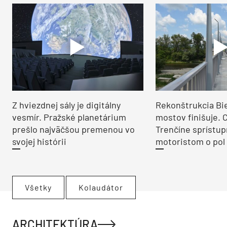
Z hviezdnej sály je digitálny
Rekonštrukcia Bi
vesmír. Pražské planetárium
mostov finišuje. 
prešlo najväčšou premenou vo
Trenčíne sprístup
svojej histórii
motoristom o pol 
Všetky
Kolaudátor
ARCHITEKTÚRA