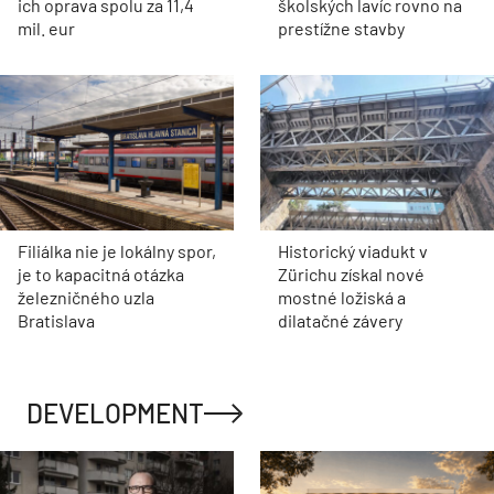
ich oprava spolu za 11,4
školských lavíc rovno na
mil. eur
prestížne stavby
Filiálka nie je lokálny spor,
Historický viadukt v
je to kapacitná otázka
Zürichu získal nové
železničného uzla
mostné ložiská a
Bratislava
dilatačné závery
DEVELOPMENT