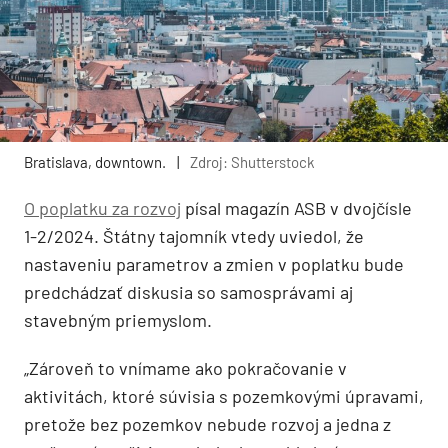
Bratislava, downtown.
|
Zdroj: Shutterstock
O poplatku za rozvoj
písal magazín ASB v dvojčísle
1-2/2024. Štátny tajomník vtedy uviedol, že
nastaveniu parametrov a zmien v poplatku bude
predchádzať diskusia so samosprávami aj
stavebným priemyslom.
„Zároveň to vnímame ako pokračovanie v
aktivitách, ktoré súvisia s pozemkovými úpravami,
pretože bez pozemkov nebude rozvoj a jedna z