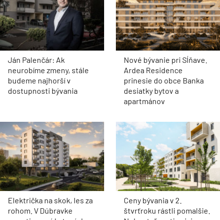
Ján Palenčár: Ak
Nové bývanie pri Sĺňave.
neurobíme zmeny, stále
Ardea Residence
budeme najhorší v
prinesie do obce Banka
dostupnosti bývania
desiatky bytov a
apartmánov
Električka na skok, les za
Ceny bývania v 2.
rohom. V Dúbravke
štvrťroku rástli pomalšie.