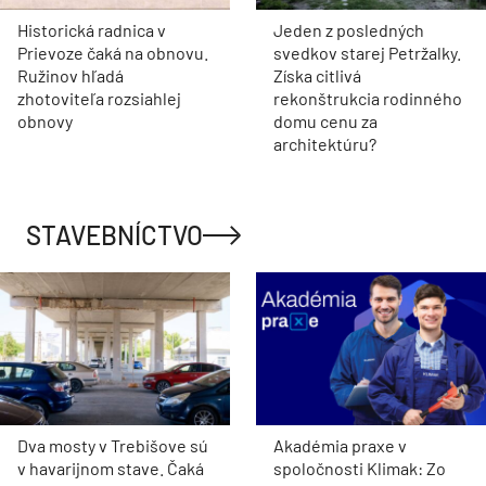
Historická radnica v
Jeden z posledných
Prievoze čaká na obnovu.
svedkov starej Petržalky.
Ružinov hľadá
Získa citlivá
zhotoviteľa rozsiahlej
rekonštrukcia rodinného
obnovy
domu cenu za
architektúru?
STAVEBNÍCTVO
Dva mosty v Trebišove sú
Akadémia praxe v
v havarijnom stave. Čaká
spoločnosti Klimak: Zo