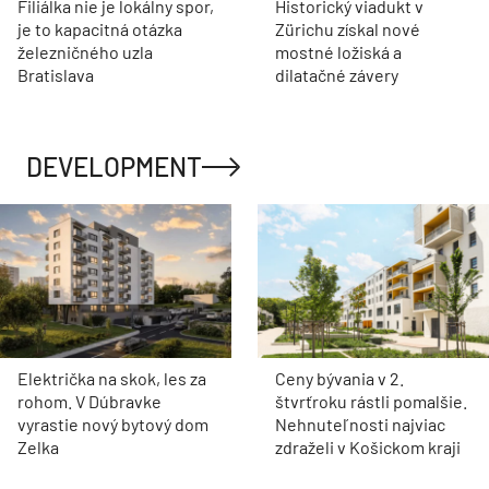
Filiálka nie je lokálny spor,
Historický viadukt v
je to kapacitná otázka
Zürichu získal nové
železničného uzla
mostné ložiská a
Bratislava
dilatačné závery
DEVELOPMENT
Električka na skok, les za
Ceny bývania v 2.
rohom. V Dúbravke
štvrťroku rástli pomalšie.
vyrastie nový bytový dom
Nehnuteľnosti najviac
Zelka
zdraželi v Košickom kraji