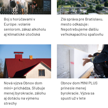
Boj s horúčavami v
Zlá správa pre Bratislavu,
Európe: volanie
mesto odkazuje:
seniorom, zákaz alkoholu
Nepotrebujeme ďalšiu
aj klimatické útočiská
veľkokapacitnú spaľovňu
Nová výzva Obnov dom
Obnov dom MINI PLUS
mini+ prichádza. Sľubuje
prinesie menej
menej byrokracie, zálohu
byrokracie. Výzva sa
aj dotáciu na výmenu
spustí už v lete
strechy