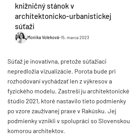
knižničný stánok v
architektonicko-urbanistickej
súťaži
Monika Voleková
-
15. marca 2023
Súťaž je inovatívna, pretože súťažiaci
nepredložia vizualizácie. Porota bude pri
rozhodovaní vychádzať len z výkresov a
fyzického modelu. Zastreší ju architektonické
štúdio 2021, ktoré nastavilo tieto podmienky
po vzore zaužívanej praxe v Rakúsku. Jej
podmienky vznikli v spolupráci so Slovenskou
komorou architektov.