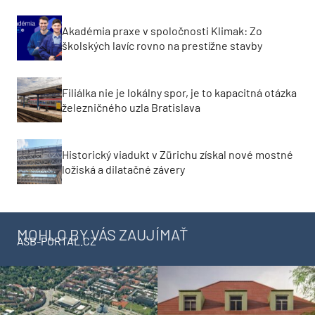
Akadémia praxe v spoločnosti Klimak: Zo
školských lavíc rovno na prestížne stavby
Filiálka nie je lokálny spor, je to kapacitná otázka
železničného uzla Bratislava
Historický viadukt v Zürichu získal nové mostné
ložiská a dilatačné závery
MOHLO BY VÁS ZAUJÍMAŤ
ASB-PORTAL.CZ