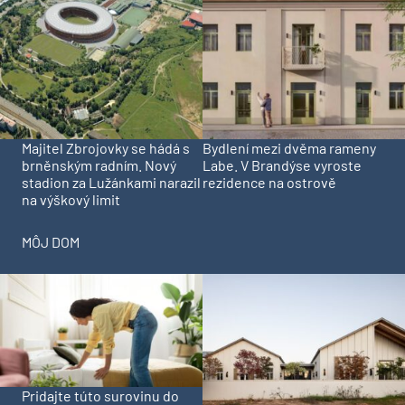
Majitel Zbrojovky se hádá s
Bydlení mezi dvěma rameny
brněnským radním. Nový
Labe. V Brandýse vyroste
stadion za Lužánkami narazil
rezidence na ostrově
na výškový limit
MÔJ DOM
Pridajte túto surovinu do