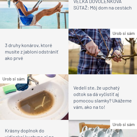
VEĽKÁ DOVOLENKOVÁ
SÚTAŽ: Môj dom na cestách
Urob si sám
3 druhy konárov, ktoré
musíte z jabloní odstrániť
ako prvé
Urob si sám
Vedeli ste, že upchatý
odtok sa dá vyčistiť aj
pomocou slamky? Ukážeme
vám, ako na to!
Urob si sám
Krásny doplnok do
vidieckej kuchyne aj na