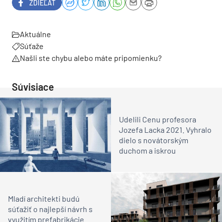
ZDIEĽAŤ
Aktuálne
Súťaže
Našli ste chybu alebo máte pripomienku?
Súvisiace
Udelili Cenu profesora
Jozefa Lacka 2021. Vyhralo
dielo s novátorským
duchom a iskrou
Mladí architekti budú
súťažiť o najlepší návrh s
využitím prefabrikácie