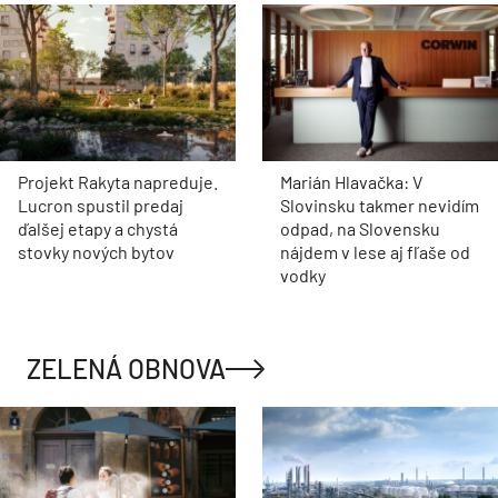
Projekt Rakyta napreduje.
Marián Hlavačka: V
Lucron spustil predaj
Slovinsku takmer nevidím
ďalšej etapy a chystá
odpad, na Slovensku
stovky nových bytov
nájdem v lese aj fľaše od
vodky
ZELENÁ OBNOVA