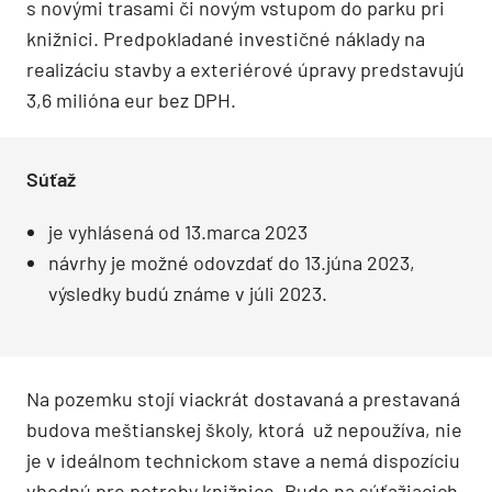
s novými trasami či novým vstupom do parku pri
knižnici. Predpokladané investičné náklady na
realizáciu stavby a exteriérové úpravy predstavujú
3,6 milióna eur bez DPH.
Súťaž
je vyhlásená od 13.marca 2023
návrhy je možné odovzdať do 13.júna 2023,
výsledky budú známe v júli 2023.
Na pozemku stojí viackrát dostavaná a prestavaná
budova meštianskej školy, ktorá už nepoužíva, nie
je v ideálnom technickom stave a nemá dispozíciu
vhodnú pre potreby knižnice. Bude na súťažiacich,