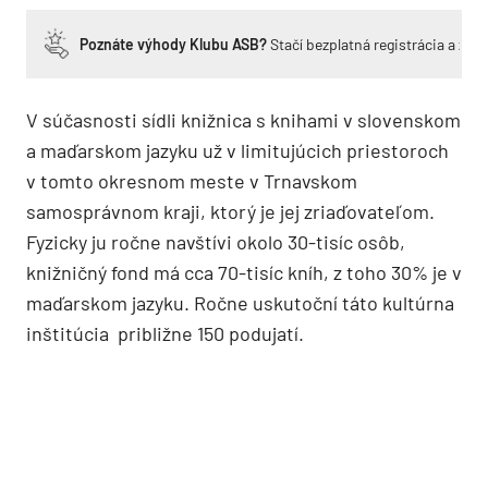
Poznáte výhody Klubu ASB?
Stačí bezplatná registrácia a zí
V súčasnosti sídli knižnica s knihami v slovenskom
a maďarskom jazyku už v limitujúcich priestoroch
v tomto okresnom meste v Trnavskom
samosprávnom kraji, ktorý je jej zriaďovateľom.
Fyzicky ju ročne navštívi okolo 30-tisíc osôb,
knižničný fond má cca 70-tisíc kníh, z toho 30% je v
maďarskom jazyku. Ročne uskutoční táto kultúrna
inštitúcia približne 150 podujatí.