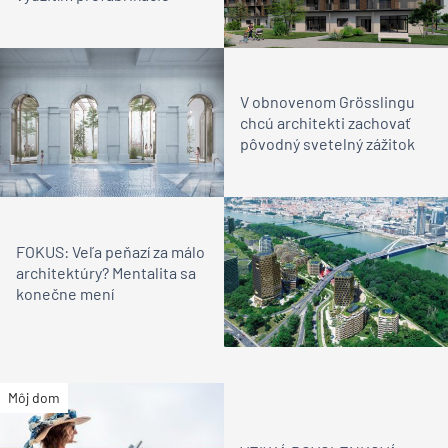
V obnovenom Grösslingu
chcú architekti zachovať
pôvodný svetelný zážitok
FOKUS: Veľa peňazí za málo
architektúry? Mentalita sa
konečne mení
Môj dom