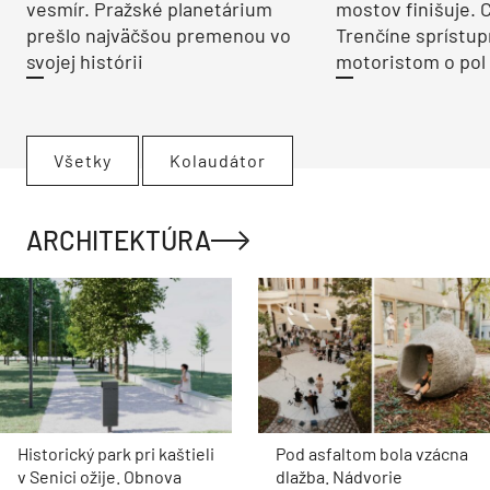
vesmír. Pražské planetárium
mostov finišuje. 
prešlo najväčšou premenou vo
Trenčíne sprístup
svojej histórii
motoristom o pol 
Všetky
Kolaudátor
ARCHITEKTÚRA
Historický park pri kaštieli
Pod asfaltom bola vzácna
v Senici ožije. Obnova
dlažba. Nádvorie