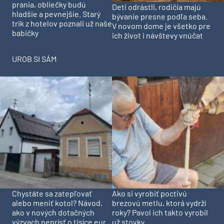
prania, obliečky budú
Deti odrástli, rodičia majú
hladšie a pevnejšie. Starý
bývanie presne podľa seba.
trik z hotelov poznali už naše
V novom dome je všetko pre
babičky
ich život i návštevy vnúčat
UROB SI SÁM
Chystáte sa zatepľovať
Ako si vyrobiť poctivú
alebo meniť kotol? Návod,
brezovú metlu, ktorá vydrží
ako v nových dotačných
roky? Pavol ich takto vyrobil
výzvach neprísť o tisíce eur
už stovky