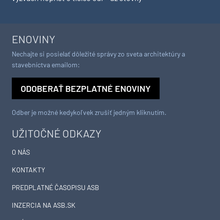
ENOVINY
Nechajte si posielať dôležité správy zo sveta architektúry a
stavebníctva emailom:
ODOBERAŤ BEZPLATNÉ ENOVINY
Odber je možné kedykoľvek zrušiť jedným kliknutím.
UŽITOČNÉ ODKAZY
O NÁS
KONTAKTY
PREDPLATNÉ ČASOPISU ASB
INZERCIA NA ASB.SK