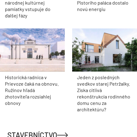
národnej kultúrnej
Pistoriho paláca dostalo
pamiatky vstupuje do
novú energiu
ďalšej fázy
Historická radnica v
Jeden z posledných
Prievoze čaká na obnovu.
svedkov starej Petržalky.
Ružinov hľadá
Získa citlivá
zhotoviteľa rozsiahlej
rekonštrukcia rodinného
obnovy
domu cenu za
architektúru?
STAVEBNÍCTVO