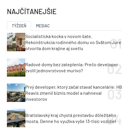
NAJČÍTANEJŠIE
TÝŽDEŇ
MESIAC
Socialistická kocka v novom šate.
Rekonštrukcia rodinného domu vo Svätom Jure
otvorila dom krajine aj svetlu
Radové domy bez zateplenia: Prečo developer
zvolil jednovrstvové murivo?
Prvý developer, ktorý začal stavať kancelárie: HB
Reavis zmenil biznis model a nahneval
investorov
Bratislavský kraj chystá prestavbu dôležitého
mosta. Denne ho využíva vyše 13-tisíc vozidiel