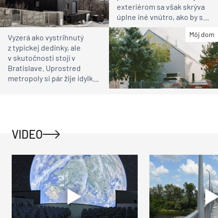
exteriérom sa však skrýva
úplne iné vnútro, ako by ste
čakali
Môj dom
Vyzerá ako vystrihnutý
z typickej dedinky, ale
v skutočnosti stojí v
Bratislave. Uprostred
metropoly si pár žije idylku
ako na vidieku
VIDEO