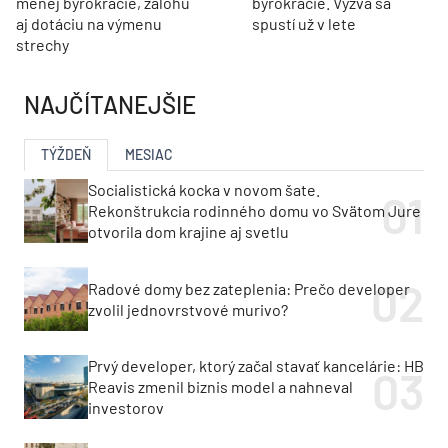
menej byrokracie, zálohu
byrokracie. Výzva sa
aj dotáciu na výmenu
spustí už v lete
strechy
NAJČÍTANEJŠIE
TÝŽDEŇ
MESIAC
Socialistická kocka v novom šate.
Rekonštrukcia rodinného domu vo Svätom Jure
otvorila dom krajine aj svetlu
Radové domy bez zateplenia: Prečo developer
zvolil jednovrstvové murivo?
Prvý developer, ktorý začal stavať kancelárie: HB
Reavis zmenil biznis model a nahneval
investorov