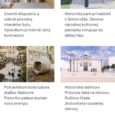
Zmenili dispozíciu a
Historický park pri kaštieli
odkryli pôvodný
v Senici ožije. Obnova
charakter bytu.
národnej kultúrnej
Výsledkom je interiér plný
pamiatky vstupuje do
kontrastov
ďalšej fázy
Pod asfaltom bola vzácna
Historická radnica v
dlažba. Nádvorie
Prievoze čaká na obnovu.
Pistoriho paláca dostalo
Ružinov hľadá
novú energiu
zhotoviteľa rozsiahlej
obnovy