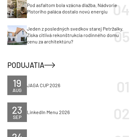
Pod asfaltom bola vzácna dlažba. Nádvorie
Pistoriho paláca dostalo novú energiu
Jeden z posledných svedkov starej Petržalky.
Získa citlivá rekonštrukcia rodinného domu
cenu za architektúru?
PODUJATIA
19
JAGA CUP 2026
AUG
23
LinkedIn Menu 2026
SEP
24