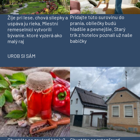
Pridajte túto surovinu do
Žije pri lese, chová sliepky a
prania, obliečky budú
uspáva ju rieka. Miestni
hladšie a pevnejšie. Starý
remeselníci vytvorili
trik z hotelov poznali už naše
bývanie, ktoré vyzerá ako
babičky
malý raj
UROB SI SÁM
Chystáte sa zavárať kápiu?
Chystáte sa zatepľovať