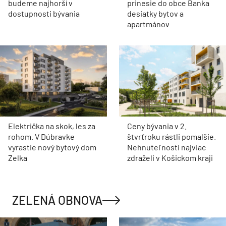
budeme najhorší v
prinesie do obce Banka
dostupnosti bývania
desiatky bytov a
apartmánov
Električka na skok, les za
Ceny bývania v 2.
rohom. V Dúbravke
štvrťroku rástli pomalšie.
vyrastie nový bytový dom
Nehnuteľnosti najviac
Zelka
zdraželi v Košickom kraji
ZELENÁ OBNOVA