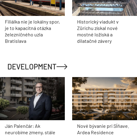
Filiálka nie je lokálny spor,
Historický viadukt v
je to kapacitná otázka
Zürichu získal nové
železničného uzla
mostné ložiská a
Bratislava
dilatačné závery
DEVELOPMENT
Ján Palenčár: Ak
Nové bývanie pri Sĺňave.
neurobíme zmeny, stále
Ardea Residence