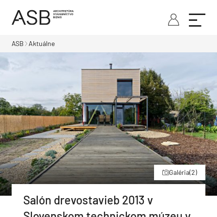
ASB
Aktuálne
Galéria
(2)
Salón drevostavieb 2013 v
Slovenskom technickom múzeu v