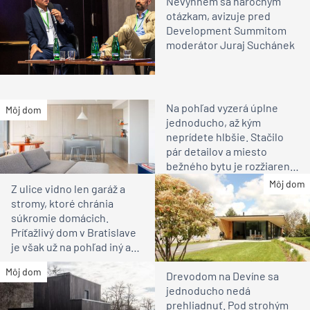
Nevyhnem sa náročným
otázkam, avizuje pred
Development Summitom
moderátor Juraj Suchánek
Na pohľad vyzerá úplne
Môj dom
jednoducho, až kým
neprídete hlbšie. Stačilo
pár detailov a miesto
bežného bytu je rozžiarené
bývanie pre rodinu
Môj dom
Z ulice vidno len garáž a
stromy, ktoré chránia
súkromie domácich.
Príťažlivý dom v Bratislave
je však už na pohľad iný ako
susedia
Môj dom
Drevodom na Devíne sa
jednoducho nedá
prehliadnuť. Pod strohým