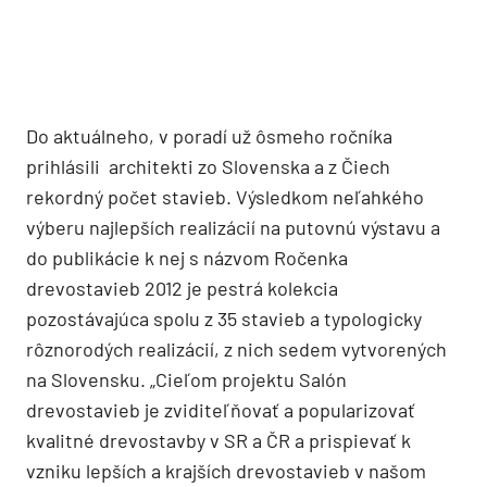
Do aktuálneho, v poradí už ôsmeho ročníka
prihlásili architekti zo Slovenska a z Čiech
rekordný počet stavieb. Výsledkom neľahkého
výberu najlepších realizácií na putovnú výstavu a
do publikácie k nej s názvom Ročenka
drevostavieb 2012 je pestrá kolekcia
pozostávajúca spolu z 35 stavieb a typologicky
rôznorodých realizácií, z nich sedem vytvorených
na Slovensku. „Cieľom projektu Salón
drevostavieb je zviditeľňovať a popularizovať
kvalitné drevostavby v SR a ČR a prispievať k
vzniku lepších a krajších drevostavieb v našom