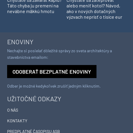
Táto chyba ju premení na
alebo meniť kotol? Návod,
nevábne mäkkú hmotu
ako v nových dotačných
výzvach neprísť o tisíce eur
ENOVINY
Nechajte si posielať dôležité správy zo sveta architektúry a
stavebníctva emailom:
ODOBERAŤ BEZPLATNÉ ENOVINY
Odber je možné kedykoľvek zrušiť jedným kliknutím.
UŽITOČNÉ ODKAZY
O NÁS
KONTAKTY
PREDPLATNÉ ČASOPISU ASB