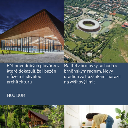
Pět novodobých plováren,
Majitel Zbrojovky se hádá s
které dokazují, že i bazén
brněnským radním. Nový
může mít skvělou
stadion za Lužánkami narazil
architekturu
na výškový limit
MÔJ DOM