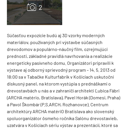
Súčasťou expozície budú aj 3D vzorky moderných
materiálov, používaných pri výstavbe súčasných
drevodomov a populárno-náučný film, ozrejmujúci
prednosti, základné pravidlá navrhovania a realizácie
energeticky pasívneho domu. Organizátori pripravili k
výstave aj odborný sprievodný program – 14. 5. 2013 od
18:00 sa v Tabačke Kulturfabrik v Košiciach uskutoční
diskusný panel, na ktorom vystúpia s prednáškami o
drevostavbách u nás a v zahraničí architekti Ľubica Fábri
(ARCHA matério, Bratislava), Pavel Horák (Domesi, Praha)
a Pavol Škombár (P.S.ARCH, Rozhanovce). Centrum
architektúry ARCHA matériO Bratislava ako slovenský
spoluorganizátor ôsmeho ročníka Salónu drevostavieb,
uzatvára v Košiciach sériu výstav a prezentácií, ktoré sa