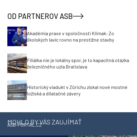
OD PARTNEROV ASB
Akadémia praxe v spoločnosti Klimak: Zo
školských lavíc rovno na prestížne stavby
Filiálka nie je lokálny spor, je to kapacitná otázka
železničného uzla Bratislava
Historický viadukt v Zürichu získal nové mostné
ložiská a dilatačné závery
MOHLO BY VÁS ZAUJÍMAŤ
ASB-PORTAL.CZ