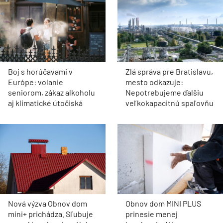
Boj s horúčavami v
Zlá správa pre Bratislavu,
Európe: volanie
mesto odkazuje:
seniorom, zákaz alkoholu
Nepotrebujeme ďalšiu
aj klimatické útočiská
veľkokapacitnú spaľovňu
Nová výzva Obnov dom
Obnov dom MINI PLUS
mini+ prichádza. Sľubuje
prinesie menej