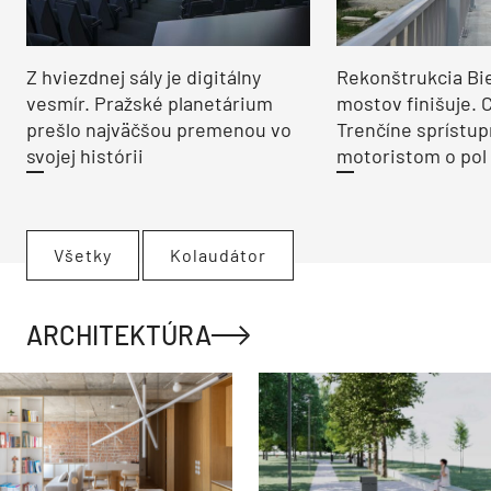
Z hviezdnej sály je digitálny
Rekonštrukcia Bi
vesmír. Pražské planetárium
mostov finišuje. 
prešlo najväčšou premenou vo
Trenčíne sprístup
svojej histórii
motoristom o pol 
Všetky
Kolaudátor
ARCHITEKTÚRA