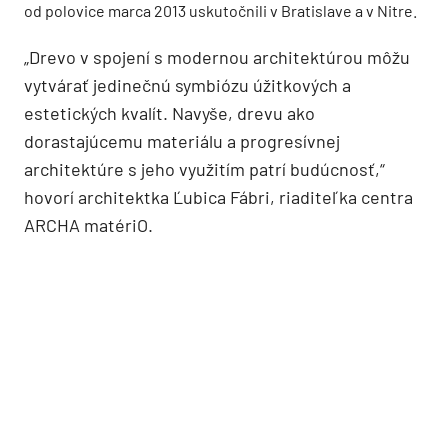
od polovice marca 2013 uskutočnili v Bratislave a v Nitre.
„Drevo v spojení s modernou architektúrou môžu
vytvárať jedinečnú symbiózu úžitkových a
estetických kvalít. Navyše, drevu ako
dorastajúcemu materiálu a progresívnej
architektúre s jeho využitím patrí budúcnosť,“
hovorí architektka Ľubica Fábri, riaditeľka centra
ARCHA matériO.