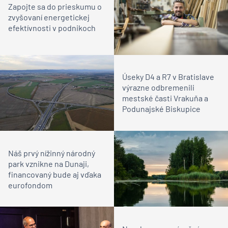
Zapojte sa do prieskumu o
zvyšovaní energetickej
efektívnosti v podnikoch
Úseky D4 a R7 v Bratislave
výrazne odbremenili
mestské časti Vrakuňa a
Podunajské Biskupice
Náš prvý nížinný národný
park vznikne na Dunaji,
financovaný bude aj vďaka
eurofondom