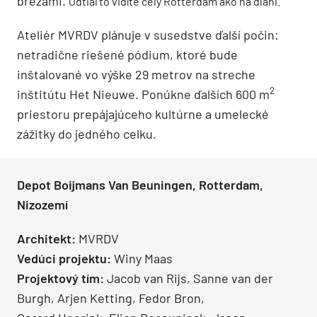
brezami.
Odtiaľto vidíte celý Rotterdam ako na dlani.
Ateliér MVRDV plánuje v susedstve ďalší počin:
netradične riešené pódium, ktoré bude
inštalované vo výške 29 metrov na streche
2
inštitútu Het Nieuwe. Ponúkne ďalších 600 m
priestoru prepájajúceho kultúrne a umelecké
zážitky do jedného celku.
Depot Boijmans Van Beuningen, Rotterdam,
Nizozemí
Architekt:
MVRDV
Vedúci projektu:
Winy Maas
Projektový tím:
Jacob van Rijs, Sanne van der
Burgh, Arjen Ketting, Fedor Bron,