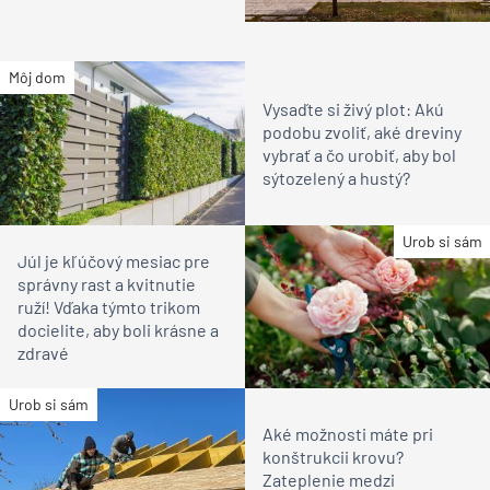
Môj dom
Vysaďte si živý plot: Akú
podobu zvoliť, aké dreviny
vybrať a čo urobiť, aby bol
sýtozelený a hustý?
Urob si sám
Júl je kľúčový mesiac pre
správny rast a kvitnutie
ruží! Vďaka týmto trikom
docielite, aby boli krásne a
zdravé
Urob si sám
Aké možnosti máte pri
konštrukcii krovu?
Zateplenie medzi