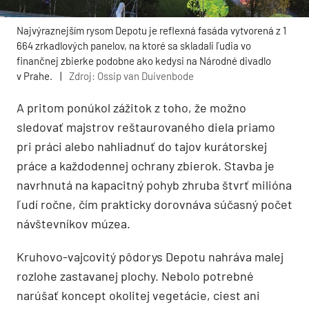
Najvýraznejším rysom Depotu je reflexná fasáda vytvorená z 1
664 zrkadlových panelov, na ktoré sa skladali ľudia vo
finančnej zbierke podobne ako kedysi na Národné divadlo
v Prahe.
|
Zdroj: Ossip van Duivenbode
A pritom ponúkol zážitok z toho, že možno
sledovať majstrov reštaurovaného diela priamo
pri práci alebo nahliadnuť do tajov kurátorskej
práce a každodennej ochrany zbierok. Stavba je
navrhnutá na kapacitný pohyb zhruba štvrť milióna
ľudí ročne, čím prakticky dorovnáva súčasný počet
návštevníkov múzea.
Kruhovo-vajcovitý pôdorys Depotu nahráva malej
rozlohe zastavanej plochy. Nebolo potrebné
narúšať koncept okolitej vegetácie, ciest ani