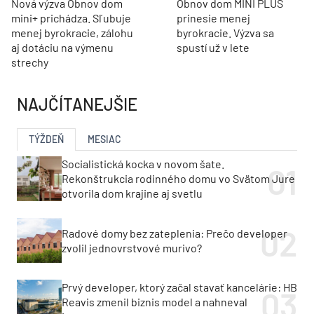
Nová výzva Obnov dom
Obnov dom MINI PLUS
mini+ prichádza. Sľubuje
prinesie menej
menej byrokracie, zálohu
byrokracie. Výzva sa
aj dotáciu na výmenu
spustí už v lete
strechy
NAJČÍTANEJŠIE
TÝŽDEŇ
MESIAC
Socialistická kocka v novom šate.
Rekonštrukcia rodinného domu vo Svätom Jure
otvorila dom krajine aj svetlu
Radové domy bez zateplenia: Prečo developer
zvolil jednovrstvové murivo?
Prvý developer, ktorý začal stavať kancelárie: HB
Reavis zmenil biznis model a nahneval