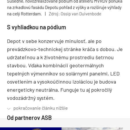
Susedné, novozrealizované pódium od ateliéru MVRDV ponúka
na zrkadlovú fasádu Depotu pohľad z výšky a rozširuje výhľady
na celý Rotterdam.
|
Zdroj: Ossip van Duivenbode
S vyhliadkou na pódium
Depot v sebe konzervuje minulosť, ale po
prevádzkovo-technickej stránke kráča s dobou. Je
udržateľnou a k životnému prostrediu šetrnou
stavbou. Vďaka kombinácii geotermálnych
tepelných výmenníkov so solárnymi panelmi, LED
osvetlením a vysokoúčinnou izoláciou je budova
energeticky neutrálna. Funguje tu aj pokročilý
vodozádržný systém.
Od partnerov ASB