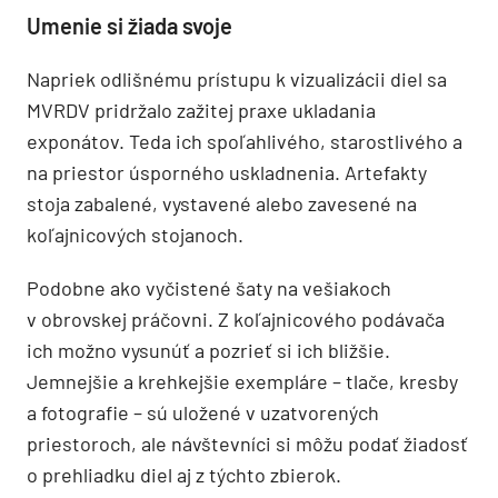
Umenie si žiada svoje
Napriek odlišnému prístupu k vizualizácii diel sa
MVRDV pridržalo zažitej praxe ukladania
exponátov. Teda ich spoľahlivého, starostlivého a
na priestor úsporného uskladnenia. Artefakty
stoja zabalené, vystavené alebo zavesené na
koľajnicových stojanoch.
Podobne ako vyčistené šaty na vešiakoch
v obrovskej práčovni. Z koľajnicového podávača
ich možno vysunúť a pozrieť si ich bližšie.
Jemnejšie a krehkejšie exempláre – tlače, kresby
a fotografie – sú uložené v uzatvorených
priestoroch, ale návštevníci si môžu podať žiadosť
o prehliadku diel aj z týchto zbierok.