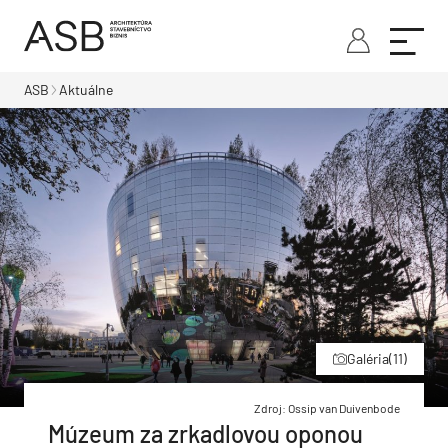
ASB
Aktuálne
Galéria
(11)
Zdroj: Ossip van Duivenbode
Múzeum za zrkadlovou oponou