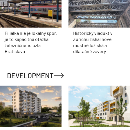
Filiálka nie je lokálny spor,
Historický viadukt v
je to kapacitná otázka
Zürichu získal nové
železničného uzla
mostné ložiská a
Bratislava
dilatačné závery
DEVELOPMENT