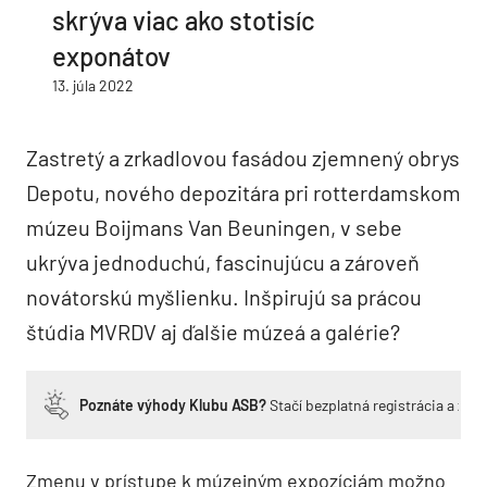
skrýva viac ako stotisíc
exponátov
13. júla 2022
Zastretý a zrkadlovou fasádou zjemnený obrys
Depotu, nového depozitára pri rotterdamskom
múzeu Boijmans Van Beuningen, v sebe
ukrýva jednoduchú, fascinujúcu a zároveň
novátorskú myšlienku. Inšpirujú sa prácou
štúdia MVRDV aj ďalšie múzeá a galérie?
Poznáte výhody Klubu ASB?
Stačí bezplatná registrácia a zí
Zmenu v prístupe k múzejným expozíciám možno