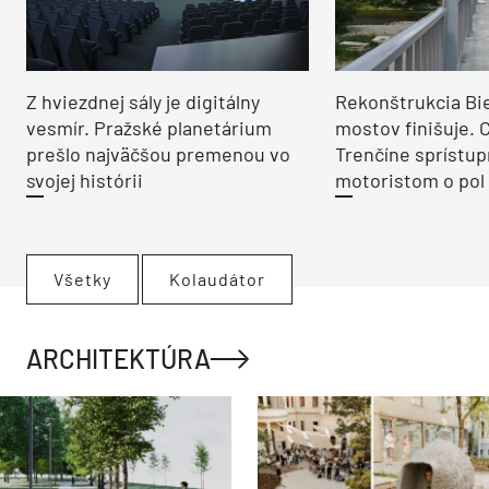
Z hviezdnej sály je digitálny
Rekonštrukcia Bi
vesmír. Pražské planetárium
mostov finišuje. 
prešlo najväčšou premenou vo
Trenčíne sprístup
svojej histórii
motoristom o pol 
Všetky
Kolaudátor
ARCHITEKTÚRA