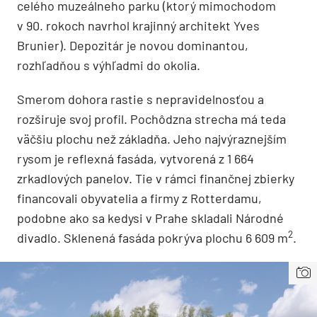
celého muzeálneho parku (ktorý mimochodom
v 90. rokoch navrhol krajinný architekt Yves
Brunier). Depozitár je novou dominantou,
rozhľadňou s výhľadmi do okolia.
Smerom dohora rastie s nepravidelnosťou a
rozširuje svoj profil. Pochôdzna strecha má teda
väčšiu plochu než základňa. Jeho najvýraznejším
rysom je reflexná fasáda, vytvorená z 1 664
zrkadlových panelov. Tie v rámci finančnej zbierky
financovali obyvatelia a firmy z Rotterdamu,
podobne ako sa kedysi v Prahe skladali Národné
2
divadlo. Sklenená fasáda pokrýva plochu 6 609 m
.