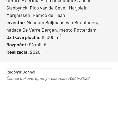
Gerard Heerink, Elien Deceuninck, Jason
Slabbynck, Rico van de Gevel, Marjolein
Marijnissen, Remco de Haan
Investor:
Museum Boijmans Van Beuningen,
nadace De Verre Bergen, město Rotterdam
2
Úžitková plocha:
15 000 m
Rozpočet:
94 mil. €
Realizácia:
2020
Radomír Dohnal
Článok bol uverejnený v časopise ASB 5/2022