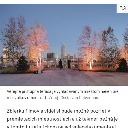
Verejne prístupná terasa je vyhľadávaným miestom nielen pre
milovníkov umenia.
|
Zdroj: Ossip van Duivenbode
Zbierku filmov a videí si bude možné pozrieť v
premietacích miestnostiach a už takmer bežná je
v tomto futuristickom paláci spiaceho umenia aj