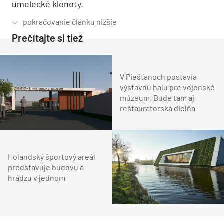
umelecké klenoty.
Prečítajte si tiež
V Piešťanoch postavia
výstavnú halu pre vojenské
múzeum. Bude tam aj
reštaurátorská dielňa
Holandský športový areál
predstavuje budovu a
hrádzu v jednom