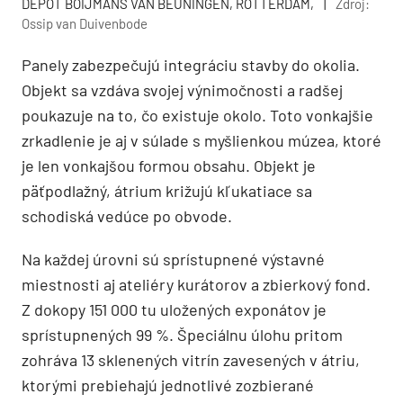
DEPOT BOIJMANS VAN BEUNINGEN, ROTTERDAM,
|
Zdroj:
Ossip van Duivenbode
Panely zabezpečujú integráciu stavby do okolia.
Objekt sa vzdáva svojej výnimočnosti a radšej
poukazuje na to, čo existuje okolo. Toto vonkajšie
zrkadlenie je aj v súlade s myšlienkou múzea, ktoré
je len vonkajšou formou obsahu. Objekt je
päťpodlažný, átrium križujú kľukatiace sa
schodiská vedúce po obvode.
Na každej úrovni sú sprístupnené výstavné
miestnosti aj ateliéry kurátorov a zbierkový fond.
Z dokopy 151 000 tu uložených exponátov je
sprístupnených 99 %. Špeciálnu úlohu pritom
zohráva 13 sklenených vitrín zavesených v átriu,
ktorými prebiehajú jednotlivé zozbierané