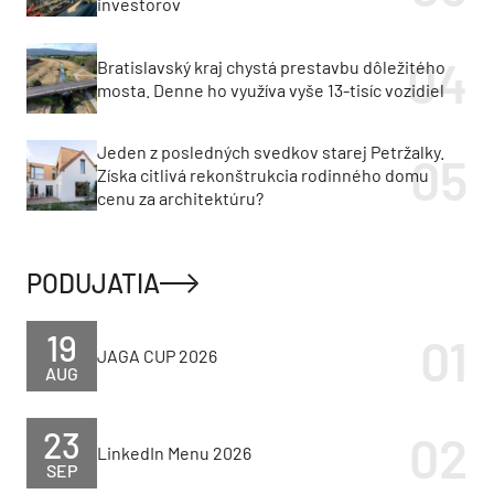
investorov
Bratislavský kraj chystá prestavbu dôležitého
mosta. Denne ho využíva vyše 13-tisíc vozidiel
Jeden z posledných svedkov starej Petržalky.
Získa citlivá rekonštrukcia rodinného domu
cenu za architektúru?
PODUJATIA
19
JAGA CUP 2026
AUG
23
LinkedIn Menu 2026
SEP