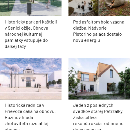
Historický park pri kaštieli
Pod asfaltom bola vzácna
v Senici ožije. Obnova
dlažba. Nádvorie
národnej kultúrnej
Pistoriho paláca dostalo
pamiatky vstupuje do
novú energiu
ďalšej fázy
Historická radnica v
Jeden z posledných
Prievoze čaká na obnovu.
svedkov starej Petržalky.
Ružinov hľadá
Získa citlivá
zhotoviteľa rozsiahlej
rekonštrukcia rodinného
obnovy
domu cenu za