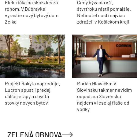
Električka na skok, les za
Ceny bývania v 2.
rohom. V Dúbravke
štvrťroku rástli pomalšie.
vyrastie nový bytový dom
Nehnuteľnosti najviac
Zelka
zdraželi v Košickom kraji
Projekt Rakyta napreduje.
Marián Hlavačka: V
Lucron spustil predaj
Slovinsku takmer nevidím
ďalšej etapy a chystá
odpad, na Slovensku
stovky nových bytov
nájdem v lese aj fľaše od
vodky
ZELENÁ OBNOVA