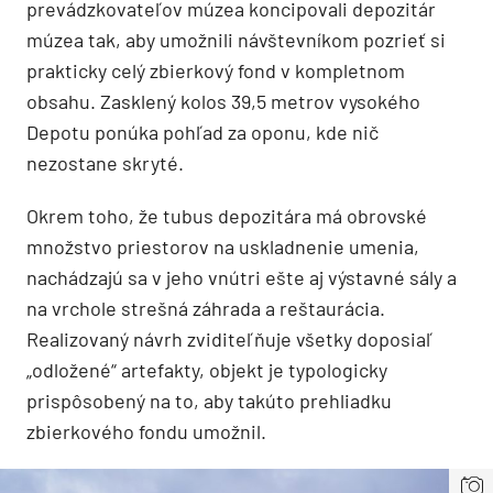
prevádzkovateľov múzea koncipovali depozitár
múzea tak, aby umožnili návštevníkom pozrieť si
prakticky celý zbierkový fond v kompletnom
obsahu. Zasklený kolos 39,5 metrov vysokého
Depotu ponúka pohľad za oponu, kde nič
nezostane skryté.
Okrem toho, že tubus depozitára má obrovské
množstvo priestorov na uskladnenie umenia,
nachádzajú sa v jeho vnútri ešte aj výstavné sály a
na vrchole strešná záhrada a reštaurácia.
Realizovaný návrh zviditeľňuje všetky doposiaľ
„odložené“ artefakty, objekt je typologicky
prispôsobený na to, aby takúto prehliadku
zbierkového fondu umožnil.